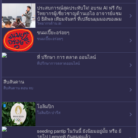
ประสบการณ์สุดประทับใจ! อบรม AI ฟรี กับ
วิทยากรผู้เชี่ยวชาญด้านเอไอ อาจารย์แชม
ป์ ธิติพล เทียมจันทร์ ที่เปลี่ยนมุมมองของผม
วิทยากรด้าน ai
ไปเลย
ขนมเปี๊ยะอร่อยๆ
ขนมเปี๊ยะอร่อยๆ
ที่ ปรึกษา การ ตลาด ออนไลน์
ที่ปรึกษาการตลาดออนไลน์
สืบสันดาน
สืบสันดาน ตอน จบ
โอลิมปิก
โอลิมปิก ปารีส
seeding pantip ในวันนี้ ยังนิยมอยู่มั้ย หรือ ย้
ายไป Lemon8 กันหมดแล้ว