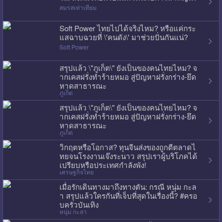
สมรสเท่าเทียม
Soft Power ไทยไปได้จริงไหม? หรือแค่กระ
แสฉาบฉวยที่ \'คนดัง\' มาช่วยปั่นกันแน่?
Soft Power
สรุปแล้ว \"ภูเก็ต\" ยังเป็นของคนไทยไหม? จ
ากเคสฝรั่งทำร้ายหมอ สู่ปัญหาฝรั่งกร่าง-ยึด
หาดสาธารณะ
ภูเก็ต
สรุปแล้ว \"ภูเก็ต\" ยังเป็นของคนไทยไหม? จ
ากเคสฝรั่งทำร้ายหมอ สู่ปัญหาฝรั่งกร่าง-ยึด
หาดสาธารณะ
ภูเก็ต
วิกฤตหรือโอกาส? ทุนจีนส่งของถูกตีตลาดไ
ทยจนโรงงานเจ๊งระนาว สรุปเราผู้บริโภคได้
เปรียบหรือประเทศกำลังพัง!
เศรษฐกิจไทย
เมื่อรักเดินทางมาถึงทางตัน: กรณี หนุ่ม กะล
า สรุปแล้วใครกันที่เจ็บที่สุดในเรื่องนี้? #ครอ
บครัวบันเทิง
หนุ่ม กะลา