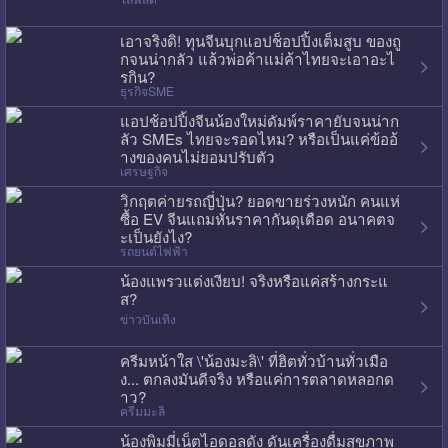
เอาจริงดิ! ทุนจีนบุกแอปช็อปปิ้งเต็มสูบ ของถู
กจนน่ากลัว แล้วพ่อค้าแม่ค้าไทยจะเอาอะไ
รกิน?
ธุรกิจSME
แอปช้อปปิ้งจีนน้องใหม่ดัมพ์ราคายับจนน่าก
ลัว SMEs ไทยจะรอดไหม? หรือเป็นแค่ข้ออ้
างของคนไม่ยอมปรับตัว
เศรษฐกิจ
วิกฤตค่ายรถญี่ปุ่น? ยอดขายร่วงหนัก คนแห่
ซื้อ EV จีนแถมหั่นราคากันดุเดือด อนาคตจ
ะเป็นยังไง?
รถยนต์ไฟฟ้า
น้องแพรวแต่งเงียบ! จริงหรือแค่สร้างกระแ
ส?
ข่าวบันเทิง
ครีมหน้าใส \'น้องมะลิ\' ที่ฮิตทั่วบ้านทั่วเมือ
ง... ตกลงมันดีจริง หรือแค่การตลาดหลอกด
าว?
ครีมมะลิ
น้องพิมมี่เน็ตไอดอลดัง ดันเครื่องดื่มสุขภาพ