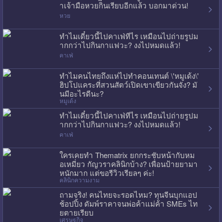
าเจ้ามือหวยกินเรียบอีกแล้ว บอกมาด่วน!
หวย
ทำไมเดี๋ยวนี้ไปคาเฟ่ทีไร เหมือนไปถ่ายรูปม
ากกว่าไปกินกาแฟวะ? งงไปหมดแล้ว!
คาเฟ่
ทำไมคนไทยถึงแห่ไปทำคอนเทนต์ \'หมูเด้ง\'
ฮิปโปแคระที่สวนสัตว์เปิดเขาเขียวกันจัง? มั
นมีอะไรดีนะ?
หมูเด้ง
ทำไมเดี๋ยวนี้ไปคาเฟ่ทีไร เหมือนไปถ่ายรูปม
ากกว่าไปกินกาแฟวะ? งงไปหมดแล้ว!
คาเฟ่
ใครเคยทำ Thematrix ยกกระชับหน้ากับหม
อเหมี่ยว กัญวราคลินิกบ้าง? เพื่อนป้ายยามา
หนักมาก แต่ขอรีวิวเรียลๆ ค่ะ!
คลินิกความงาม
ถามจริง! คนไทยจะรอดไหม? ทุนจีนบุกแอป
ช้อปปิ้ง ดัมพ์ราคาจนพ่อค้าแม่ค้า SMEs ไท
ยตายเรียบ
เศรษฐกิจ