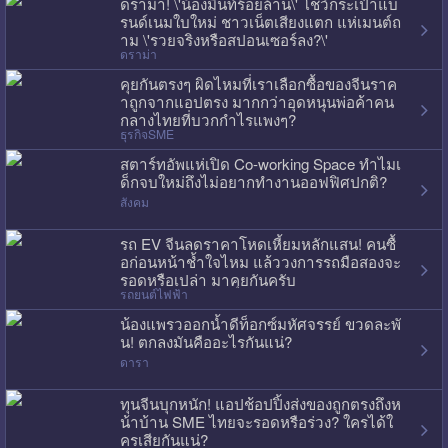
ดราม่า! \'น้องมิ้นท์ร้อยล้าน\' โชว์กระเป๋าแบ
รนด์เนมใบใหม่ ชาวเน็ตเสียงแตก แห่เมนต์ถ
าม \'รวยจริงหรือสปอนเซอร์ลง?\'
ดราม่า
คุยกันตรงๆ ผิดไหมที่เราเลือกซื้อของจีนราค
าถูกจากแอปตรง มากกว่าอุดหนุนพ่อค้าคน
กลางไทยที่บวกกำไรแพงๆ?
ธุรกิจSME
สตาร์ทอัพแห่เปิด Co-working Space ทำไมเ
ด็กจบใหม่ถึงไม่อยากทำงานออฟฟิศปกติ?
สังคม
รถ EV จีนลดราคาโหดเหี้ยมหลักแสน! คนซื้
อก่อนหน้าช้ำใจไหม แล้ววงการรถมือสองจะ
รอดหรือเปล่า มาคุยกันครับ
รถยนต์ไฟฟ้า
น้องแพรวออกน้ำดีท็อกซ์มหัศจรรย์ ขวดละพั
น! ตกลงมันคืออะไรกันแน่?
ดารา
ทุนจีนบุกหนัก! แอปช้อปปิ้งส่งของถูกตรงถึงห
น้าบ้าน SME ไทยจะรอดหรือร่วง? ใครได้ใ
ครเสียกันแน่?