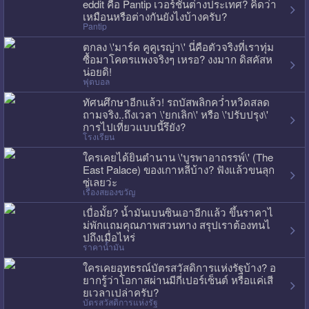
eddit คือ Pantip เวอร์ชั่นต่างประเทศ? คิดว่า
เหมือนหรือต่างกันยังไงบ้างครับ?
Pantip
ตกลง \'มาร์ค คูคูเรญ่า\' นี่คือตัวจริงที่เราทุ่ม
ซื้อมาโคตรแพงจริงๆ เหรอ? งงมาก ดิสคัสห
น่อยดิ!
ฟุตบอล
ทัศนศึกษาอีกแล้ว! รถบัสพลิกคว่ำหวิดสลด
ถามจริง..ถึงเวลา \'ยกเลิก\' หรือ \'ปรับปรุง\'
การไปเที่ยวแบบนี้รึยัง?
โรงเรียน
ใครเคยได้ยินตำนาน \'บูรพาอาถรรพ์\' (The
East Palace) ของเกาหลีบ้าง? ฟังแล้วขนลุก
ซู่เลยว่ะ
เรื่องสยองขวัญ
เบื่อมั้ย? น้ำมันเบนซินเอาอีกแล้ว ขึ้นราคาไ
ม่พักแถมคุณภาพสวนทาง สรุปเราต้องทนไ
ปถึงเมื่อไหร่
ราคาน้ำมัน
ใครเคยอุทธรณ์บัตรสวัสดิการแห่งรัฐบ้าง? อ
ยากรู้ว่าโอกาสผ่านมีกี่เปอร์เซ็นต์ หรือแค่เสี
ยเวลาเปล่าครับ?
บัตรสวัสดิการแห่งรัฐ