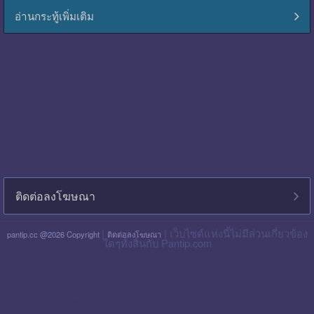
อ่านกระทู้เพิ่มเติม
ติดต่อลงโฆษณา
|
| เว็บไซต์แห่งนี้ไม่มีส่วนเกี่ยวข้อง
pantip.cc @2026 Copyright
ติดต่อลงโฆษณา
ใดๆทั้งสิ้นกับ Pantip.com
blackpink pantip
aespa pantip
bts pantip
newjeans pantip
cgm48 pantip
lisa pantip
สิน ธร pantip
สินเชื่อ กรุง ไทย ใจป้ำ pantip
สินเชื่อ ฉับไว pantip
สินเชื่อ พร อ มิส
pantip
ไทย เครดิต pantip
เส้นเลือด ใน สมอง ตีบ รักษา หาย ไหม pantip
พร อ มิส pantip
เงิน เทอร์โบ สินเชื่อ บุคคล pantip
สินเชื่อ ท รู มัน นี่ pantip
twice pantip
กรุง
โซล pantip
สินเชื่อ ไทย เครดิต pantip
cat999 pantip
มัน นี่ ฮั บ pantip
สินเชื่อ กรุง ไทย ใจดี pantip
สินเชื่อ cimb อนุมัติ ยาก ไหม pantip
gidle pantip
swift code ไทย
พาณิชย์ pantip
สินเชื่อ เพ ย์ เน็ ก ซ์ pantip
refinn pantip
เชื้อรา บน หนัง ศีรษะ pantip
enhypen pantip
fiwfans pantip
nba pantip
uchoose pantip
mymo สินเชื่อ ออมสิน
10000 ล่าสุด pantip
สินเชื่อ ส่วน บุคคล ศักดิ์ สยาม pantip
finnix pantip
มิตรแท้ ประกันภัย pantip
itzy pantip
jessie mum ลงทุน เท่า ไหร่ pantip
สินเชื่อ บํา เห น็ จ ตกทอด
pantip
บัตร เครดิต ktc pantip
lpga pantip
this shop pantip
ญา ญ่า pantip
สินเชื่อ ส่วน บุคคล ศรีสวัสดิ์ pantip
สินเชื่อ มัน นี่ ฮั บ pantip
สินเชื่อ อเนกประสงค์ กรุง ไทย