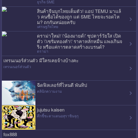
ธุรกิจ SME
สินค้าจีนบุกไทยเต็มตัว! แอป TEMU มาแล้
ว คนซื้อได้ของถูก แต่ SME ไทยจะรอดไห
ม? ถกกันหน่อยครับ
เศรษฐกิจไทย
ดราม่าใหม่! \'น้องมายด์\' ซุปตาร์วัยใส เปิด
ตัว \'เซรั่มทองคำ\' ราคาหลักหมื่น แพงเกินจ
ริง หรือแค่การตลาดสร้างแบรนด์?
ดราม่า
เทรนเนอร์ส่วนตัว มีใครเคยจ้างบ้างคะ
เทรนเนอร์ส่วนตัว
ฉีดฟิลเลอร์ที่ไหนดี พันทิป
คลินิกความงาม
jujutsu kaisen
ศึกชี้ชะตาแดนอสุราชินจุกุ
fox888