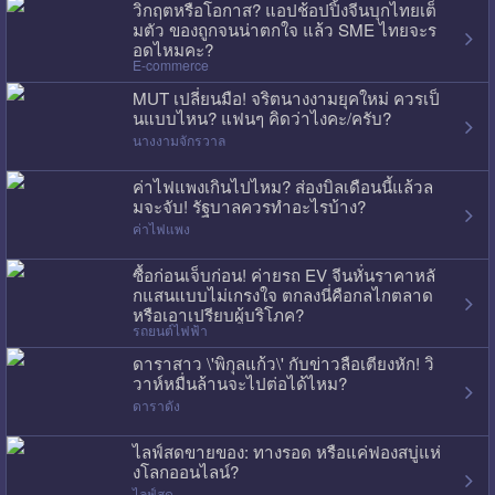
วิกฤตหรือโอกาส? แอปช้อปปิ้งจีนบุกไทยเต็
มตัว ของถูกจนน่าตกใจ แล้ว SME ไทยจะร
อดไหมคะ?
E-commerce
MUT เปลี่ยนมือ! จริตนางงามยุคใหม่ ควรเป็
นแบบไหน? แฟนๆ คิดว่าไงคะ/ครับ?
นางงามจักรวาล
ค่าไฟแพงเกินไปไหม? ส่องบิลเดือนนี้แล้วล
มจะจับ! รัฐบาลควรทำอะไรบ้าง?
ค่าไฟแพง
ซื้อก่อนเจ็บก่อน! ค่ายรถ EV จีนหั่นราคาหลั
กแสนแบบไม่เกรงใจ ตกลงนี่คือกลไกตลาด
หรือเอาเปรียบผู้บริโภค?
รถยนต์ไฟฟ้า
ดาราสาว \'พิกุลแก้ว\' กับข่าวลือเตียงหัก! วิ
วาห์หมื่นล้านจะไปต่อได้ไหม?
ดาราดัง
ไลฟ์สดขายของ: ทางรอด หรือแค่ฟองสบู่แห่
งโลกออนไลน์?
ไลฟ์สด