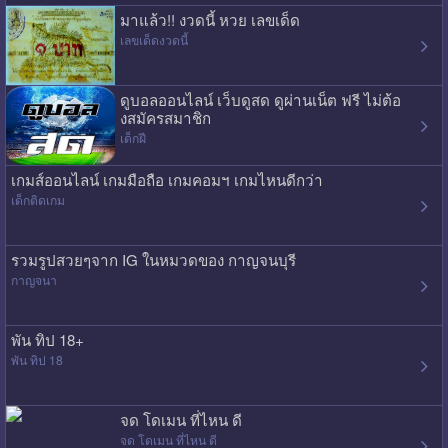
มาแล้ว!! งวดนี้ หวย เลขเด็ด
เลขเด็ดงวดนี้
ดูบอลออนไลน์ เว็บดูสด ดูผ่านเน็ต ฟรี ไม่ต้อ
งสมัครสมาชิก
เด็กฝี
เกมส์ออนไลน์ เกมมือถือ เกมคอมฯ เกมไหนดีกว่า
เด็กติดเกม
รวมรูปสวยๆจาก IG ในหมวดของ กาญจนบุรี
กาญจนา
พัน ทิป 18+
พัน ทิป 18
จด โดเมน ที่ไหน ดี
จด โดเมน ที่ไหน ดี