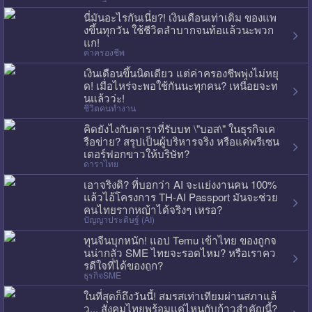
นี่มันอะไรกันเนี่ย?! เงินเดือนเท่าเดิม ของแพ
งขึ้นทุกวัน ใช้ชีวิตลำบากจนท้อแล้วนะพวก
แก!
ค่าครองชีพ
เงินเดือนขึ้นนิดเดียว แต่ค่าครองชีพพุ่งไม่หยุ
ด! เมื่อไหร่จะพอใช้กันนะทุกคน? เหนื่อยจะท
นแล้วว่ะ!
ชีวิตคนทำงาน
คิดยังไงกับดาราที่รับบท \"บอส\" ในธุรกิจเค
รือข่าย? สรุปเป็นผู้บริหารจริง หรือแค่พรีเซน
เตอร์ฟอกขาวให้บริษัท?
ดาราไทย
เอาจริงดิ? ที่บอกว่า AI จะแย่งงานคน 100%
แล้วไอ้โครงการ TH-AI Passport มันจะช่วย
คนไทยรากหญ้าได้จริงๆ เหรอ?
ปัญญาประดิษฐ์ (AI)
ทุนจีนบุกหนัก! แอป Temu เข้าไทย ของถูกจ
นน่ากลัว SME ไทยจะรอดไหม? หรือเราคว
รดีใจที่ได้ของถูก?
ธุรกิจSME
ในที่สุดก็ถึงวันนี้! สมรสเท่าเทียมผ่านสภาแล้
ว... สังคมไทยพร้อมแค่ไหนกับก้าวสำคัญนี้?