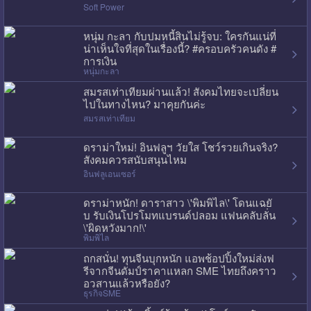
Soft Power
หนุ่ม กะลา กับปมหนี้สินไม่รู้จบ: ใครกันแน่ที่
น่าเห็นใจที่สุดในเรื่องนี้? #ครอบครัวคนดัง #
การเงิน
หนุ่มกะลา
สมรสเท่าเทียมผ่านแล้ว! สังคมไทยจะเปลี่ยน
ไปในทางไหน? มาคุยกันค่ะ
สมรสเท่าเทียม
ดราม่าใหม่! อินฟลูฯ วัยใส โชว์รวยเกินจริง?
สังคมควรสนับสนุนไหม
อินฟลูเอนเซอร์
ดราม่าหนัก! ดาราสาว \'พิมพิไล\' โดนแฉยั
บ รับเงินโปรโมทแบรนด์ปลอม แฟนคลับลั่น
\'ผิดหวังมาก!\'
พิมพิไล
ถกสนั่น! ทุนจีนบุกหนัก แอพช้อปปิ้งใหม่ส่งฟ
รีจากจีนดัมป์ราคาแหลก SME ไทยถึงคราว
อวสานแล้วหรือยัง?
ธุรกิจSME