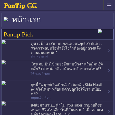
หน้าแรก
Pantip Pick
ดูข่าวฟ้าผ่าสนามบอลแล้วขนลุก! สรุปแล้วเ
ราควรหลบหรือทำยังไงถ้าต้องอยู่กลางแจ้ง
ตอนฝนตกหนัก?
สภาพอากาศ
ใครเคยเป็นไข้สมองอักเสบบ้าง? หรือมีคนรู้จั
กมั้ย? เล่าหน่อยดิว่ามันน่ากลัวขนาดไหน!?
ไข้สมองอักเสบ
ยุคนี้ \'มนุษย์เงินเดือน\' ยังต้องมี \'Side Hustl
e\' จริงไหม? หรือแค่คำปลุกใจให้เราเหนื่อย
ฟรี?
มนุษย์เงินเดือน
สงสัยมานาน... ทำไม YouTuber สายลุยถึงช
อบเอาชีวิตไปเสี่ยงในที่อันตราย? เพื่อคอนเท
นต์หรือเพื่ออะไรกันแน่?