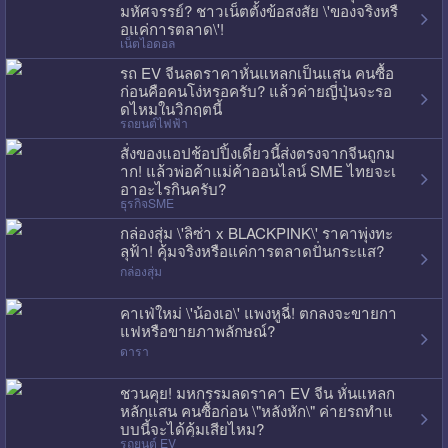
มหัศจรรย์? ชาวเน็ตตั้งข้อสงสัย \'ของจริงหรื
อแค่การตลาด\'!
เน็ตไอดอล
รถ EV จีนลดราคาหั่นแหลกเป็นแสน คนซื้อ
ก่อนคือคนโง่หรอครับ? แล้วค่ายญี่ปุ่นจะรอ
ดไหมในวิกฤตนี้
รถยนต์ไฟฟ้า
สั่งของแอปช้อปปิ้งเดี๋ยวนี้ส่งตรงจากจีนถูกม
าก! แล้วพ่อค้าแม่ค้าออนไลน์ SME ไทยจะเ
อาอะไรกินครับ?
ธุรกิจSME
กล่องสุ่ม \'ลิซ่า x BLACKPINK\' ราคาพุ่งทะ
ลุฟ้า! คุ้มจริงหรือแค่การตลาดปั่นกระแส?
กล่องสุ่ม
คาเฟ่ใหม่ \'น้องเอ\' แพงหูฉี่! ตกลงจะขายกา
แฟหรือขายภาพลักษณ์?
ดารา
ชวนคุย! มหกรรมลดราคา EV จีน หั่นแหลก
หลักแสน คนซื้อก่อน \"หลังหัก\" ค่ายรถทำแ
บบนี้จะได้คุ้มเสียไหม?
รถยนต์ EV