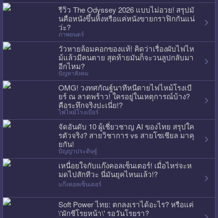
รีวิว The Odyssey 2026 แบบไม่อวย! สรุปมั
นคือหนังขึ้นหิ้งหรือแค่หนังขายกราฟิกกันแน่
ว่ะ?
ภาพยนตร์
วัวหายล้อมคอกของแท้! คิดว่าเรื่องผับไฟไห
ม้แล้วมีคนตาย สุดท้ายมันก็จะวนลูปกลับมา
อีกไหม?
ปัญหาสังคม
OMG! วงทศกัณฐ์นาทีหนีตายไฟไหม้โรงเบี
ยร์ ณ ลาดพร้าว! ใครอยู่ในเหตุการณ์บ้าง?
คือระทึกจริงปะเนี่ย!?
ไฟไหม้โรงเบียร์
จัดอันดับ 10 ผู้เชี่ยวชาญ AI ของไทย สรุปใค
รตัวจริง? สายวิชาการ vs สายโซเชียล มาคุ
ยกัน!
ปัญญาประดิษฐ์
เหนื่อยใจกับแก๊งคอลเซ็นเตอร์! เมื่อไหร่จะห
มดไปสักทีวะ นี่มันยุคไหนแล้ว!?
แก๊งคอลเซ็นเตอร์
Soft Power ไทย: ตกลงเราได้อะไร? หรือแค่
\'ผักชีโรยหน้า\' รอวันโรยรา?