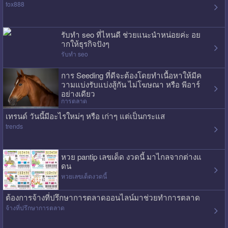
fox888
รับทำ seo ที่ไหนดี ช่วยแนะนำหน่อยค่ะ อย
ากให้ธุรกิจปังๆ
รับทำ seo
การ Seeding ที่ดีจะต้องโดยทำเนื้อหาให้มีค
วามแบ่งรับแบ่งสู้กัน ไม่โฆษณา หรือ พีอาร์
อย่างเดียว
การตลาด
เทรนด์ วันนี้มีอะไรใหม่ๆ หรือ เก่าๆ แต่เป็นกระแส
trends
หวย pantip เลขเด็ด งวดนี้ มาไกลจากต่างแ
ดน
หวยเลขเด็ดงวดนี้
ต้องการจ้างที่ปรึกษาการตลาดออนไลน์มาช่วยทำการตลาด
จ้างที่ปรึกษาการตลาด