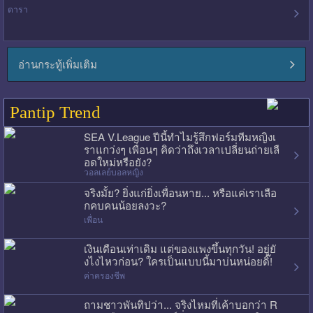
ดารา
อ่านกระทู้เพิ่มเติม
Pantip Trend
SEA V.League ปีนี้ทำไมรู้สึกฟอร์มทีมหญิงเ
ราแกว่งๆ เพื่อนๆ คิดว่าถึงเวลาเปลี่ยนถ่ายเลื
อดใหม่หรือยัง?
วอลเลย์บอลหญิง
จริงมั้ย? ยิ่งแก่ยิ่งเพื่อนหาย... หรือแค่เราเลือ
กคบคนน้อยลงวะ?
เพื่อน
เงินเดือนเท่าเดิม แต่ของแพงขึ้นทุกวัน! อยู่ยั
งไงไหวก่อน? ใครเป็นแบบนี้มาบ่นหน่อยดิ๊!
ค่าครองชีพ
ถามชาวพันทิปว่า... จริงไหมที่เค้าบอกว่า R