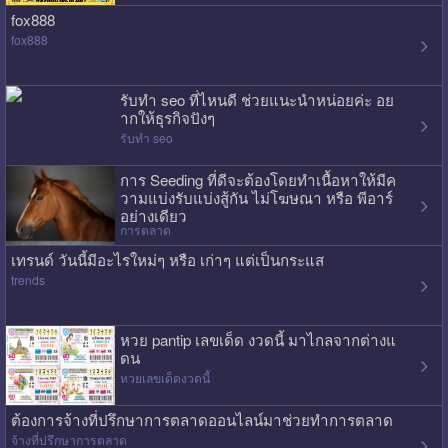
fox888
fox888
รับทำ seo ที่ไหนดี ช่วยแนะนำหน่อยค่ะ อย
ากให้ธุรกิจปังๆ
รับทำ seo
การ Seeding ที่ดีจะต้องโดยทำเนื้อหาให้มีค
วามแบ่งรับแบ่งสู้กัน ไม่โฆษณา หรือ พีอาร์
อย่างเดียว
การตลาด
เทรนด์ วันนี้มีอะไรใหม่ๆ หรือ เก่าๆ แต่เป็นกระแส
trends
หวย pantip เลขเด็ด งวดนี้ มาไกลจากต่างแ
ดน
หวยเลขเด็ดงวดนี้
ต้องการจ้างที่ปรึกษาการตลาดออนไลน์มาช่วยทำการตลาด
จ้างที่ปรึกษาการตลาด