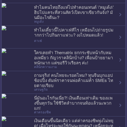
ทำไมคนไทยถึงแห่ไปทำคอนเทนต์ \'หมูเด้ง\'
ฮิปโปแคระที่สวนสัตว์เปิดเขาเขียวกันจัง? มั
นมีอะไรดีนะ?
หมูเด้ง
ทำไมเดี๋ยวนี้ไปคาเฟ่ทีไร เหมือนไปถ่ายรูปม
ากกว่าไปกินกาแฟวะ? งงไปหมดแล้ว!
คาเฟ่
ใครเคยทำ Thematrix ยกกระชับหน้ากับหม
อเหมี่ยว กัญวราคลินิกบ้าง? เพื่อนป้ายยามา
หนักมาก แต่ขอรีวิวเรียลๆ ค่ะ!
คลินิกความงาม
ถามจริง! คนไทยจะรอดไหม? ทุนจีนบุกแอป
ช้อปปิ้ง ดัมพ์ราคาจนพ่อค้าแม่ค้า SMEs ไท
ยตายเรียบ
เศรษฐกิจ
นี่มันอะไรกันเนี่ย?! เงินเดือนเท่าเดิม ของแพ
งขึ้นทุกวัน ใช้ชีวิตลำบากจนท้อแล้วนะพวก
แก!
ค่าครองชีพ
เงินเดือนขึ้นนิดเดียว แต่ค่าครองชีพพุ่งไม่หยุ
ด! เมื่อไหร่จะพอใช้กันนะทุกคน? เหนื่อยจะท