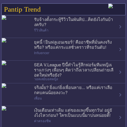
Pantip Trend
รับจ้างตั้งกระทู้รีวิวในพันทิป...คิดยังไงกันบ้า
งครับ?
รีวิวสินค้า
ยุคนี้ \'อินฟลูเอนเซอร์\' คืออาชีพที่มั่นคงจริง
หรือ? หรือแค่กระแสชั่วคราวที่รอวันดับ!
Influencer
SEA V.League ปีนี้ทำไมรู้สึกฟอร์มทีมหญิงเ
ราแกว่งๆ เพื่อนๆ คิดว่าถึงเวลาเปลี่ยนถ่ายเลื
อดใหม่หรือยัง?
วอลเลย์บอลหญิง
จริงมั้ย? ยิ่งแก่ยิ่งเพื่อนหาย... หรือแค่เราเลือ
กคบคนน้อยลงวะ?
เพื่อน
เงินเดือนเท่าเดิม แต่ของแพงขึ้นทุกวัน! อยู่ยั
งไงไหวก่อน? ใครเป็นแบบนี้มาบ่นหน่อยดิ๊!
ค่าครองชีพ