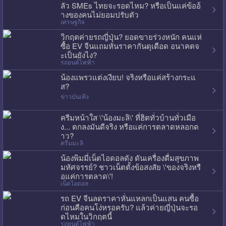
ลัว SMEs ไทยจะรอดไหม? หรือเป็นแค่ข้ออ้
างของคนไม่ยอมปรับตัว
เศรษฐกิจ
วิกฤตค่ายรถญี่ปุ่น? ยอดขายร่วงหนัก คนแห่
ซื้อ EV จีนแถมหั่นราคากันดุเดือด อนาคตจ
ะเป็นยังไง?
รถยนต์ไฟฟ้า
น้องแพรวแต่งเงียบ! จริงหรือแค่สร้างกระแ
ส?
ข่าวบันเทิง
ครีมหน้าใส \'น้องมะลิ\' ที่ฮิตทั่วบ้านทั่วเมือ
ง... ตกลงมันดีจริง หรือแค่การตลาดหลอกด
าว?
ครีมมะลิ
น้องพิมมี่เน็ตไอดอลดัง ดันเครื่องดื่มสุขภาพ
มหัศจรรย์? ชาวเน็ตตั้งข้อสงสัย \'ของจริงหรื
อแค่การตลาด\'!
เน็ตไอดอล
รถ EV จีนลดราคาหั่นแหลกเป็นแสน คนซื้อ
ก่อนคือคนโง่หรอครับ? แล้วค่ายญี่ปุ่นจะรอ
ดไหมในวิกฤตนี้
รถยนต์ไฟฟ้า