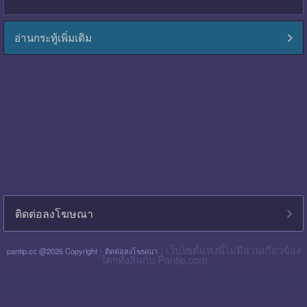
อ่านกระทู้เพิ่มเติม
ติดต่อลงโฆษณา
|
| เว็บไซต์แห่งนี้ไม่มีส่วนเกี่ยวข้อง
pantip.cc @2026 Copyright
ติดต่อลงโฆษณา
ใดๆทั้งสิ้นกับ Pantip.com
blackpink pantip
aespa pantip
bts pantip
newjeans pantip
cgm48 pantip
lisa pantip
สิน ธร pantip
สินเชื่อ กรุง ไทย ใจป้ำ pantip
สินเชื่อ ฉับไว pantip
สินเชื่อ พร อ มิส
pantip
ไทย เครดิต pantip
เส้นเลือด ใน สมอง ตีบ รักษา หาย ไหม pantip
พร อ มิส pantip
เงิน เทอร์โบ สินเชื่อ บุคคล pantip
สินเชื่อ ท รู มัน นี่ pantip
twice pantip
กรุง
โซล pantip
สินเชื่อ ไทย เครดิต pantip
cat999 pantip
มัน นี่ ฮั บ pantip
สินเชื่อ กรุง ไทย ใจดี pantip
สินเชื่อ cimb อนุมัติ ยาก ไหม pantip
gidle pantip
swift code ไทย
พาณิชย์ pantip
สินเชื่อ เพ ย์ เน็ ก ซ์ pantip
refinn pantip
เชื้อรา บน หนัง ศีรษะ pantip
enhypen pantip
fiwfans pantip
nba pantip
uchoose pantip
mymo สินเชื่อ ออมสิน