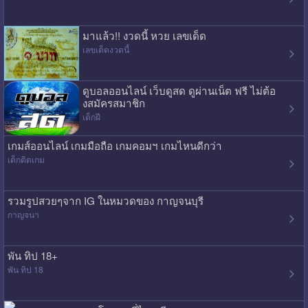
มาแล้ว!! งวดนี้ หวย เลขเด็ด
เลขเด็ดงวดนี้
ดูบอลออนไลน์ เว็บดูสด ดูผ่านเน็ต ฟรี ไม่ต้อ
งสมัครสมาชิก
เด็กฝี
เกมส์ออนไลน์ เกมมือถือ เกมคอมฯ เกมไหนดีกว่า
เด็กติดเกม
รวมรูปสวยๆจาก IG ในหมวดของ กาญจนบุรี
กาญจนา
พัน ทิป 18+
พัน ทิป 18