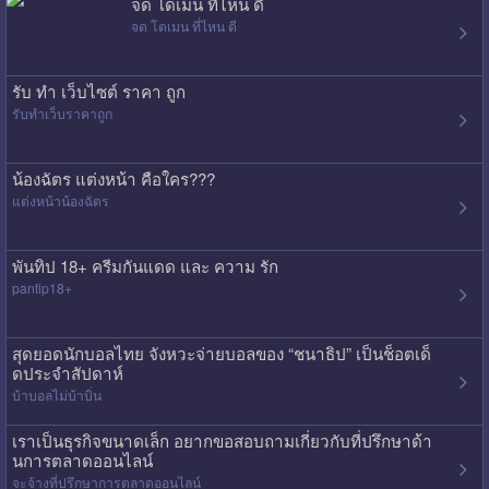
จด โดเมน ที่ไหน ดี
จด โดเมน ที่ไหน ดี
รับ ทํา เว็บไซต์ ราคา ถูก
รับทําเว็บราคาถูก
น้องฉัตร แต่งหน้า คือใคร???
แต่งหน้าน้องฉัตร
พันทิป 18+ ครีมกันแดด และ ความ รัก
pantip18+
สุดยอดนักบอลไทย จังหวะจ่ายบอลของ “ชนาธิป” เป็นช็อตเด็
ดประจำสัปดาห์
บ้าบอลไม่บ้าบิ่น
เราเป็นธุรกิจขนาดเล็ก อยากขอสอบถามเกี่ยวกับที่ปรึกษาด้า
นการตลาดออนไลน์
จะจ้างที่ปรึกษาการตลาดออนไลน์