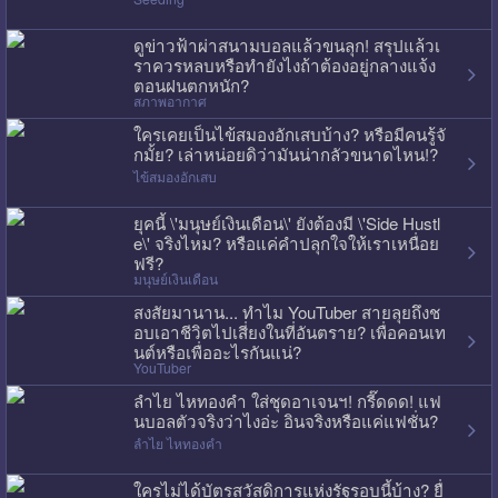
ดูข่าวฟ้าผ่าสนามบอลแล้วขนลุก! สรุปแล้วเ
ราควรหลบหรือทำยังไงถ้าต้องอยู่กลางแจ้ง
ตอนฝนตกหนัก?
สภาพอากาศ
ใครเคยเป็นไข้สมองอักเสบบ้าง? หรือมีคนรู้จั
กมั้ย? เล่าหน่อยดิว่ามันน่ากลัวขนาดไหน!?
ไข้สมองอักเสบ
ยุคนี้ \'มนุษย์เงินเดือน\' ยังต้องมี \'Side Hustl
e\' จริงไหม? หรือแค่คำปลุกใจให้เราเหนื่อย
ฟรี?
มนุษย์เงินเดือน
สงสัยมานาน... ทำไม YouTuber สายลุยถึงช
อบเอาชีวิตไปเสี่ยงในที่อันตราย? เพื่อคอนเท
นต์หรือเพื่ออะไรกันแน่?
YouTuber
ลำไย ไหทองคำ ใส่ชุดอาเจนฯ! กรี๊ดดด! แฟ
นบอลตัวจริงว่าไงอ่ะ อินจริงหรือแค่แฟชั่น?
ลำไย ไหทองคำ
ใครไม่ได้บัตรสวัสดิการแห่งรัฐรอบนี้บ้าง? ยื่