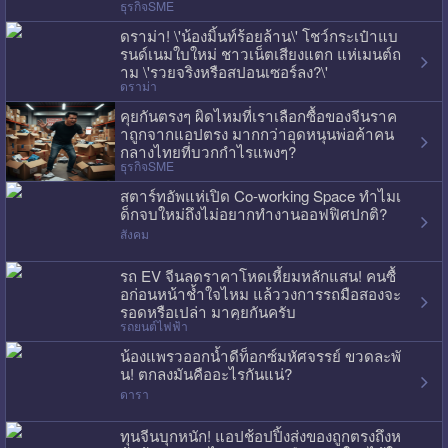
ธุรกิจSME
ดราม่า! \'น้องมิ้นท์ร้อยล้าน\' โชว์กระเป๋าแบ
รนด์เนมใบใหม่ ชาวเน็ตเสียงแตก แห่เมนต์ถ
าม \'รวยจริงหรือสปอนเซอร์ลง?\'
ดราม่า
คุยกันตรงๆ ผิดไหมที่เราเลือกซื้อของจีนราค
าถูกจากแอปตรง มากกว่าอุดหนุนพ่อค้าคน
กลางไทยที่บวกกำไรแพงๆ?
ธุรกิจSME
สตาร์ทอัพแห่เปิด Co-working Space ทำไมเ
ด็กจบใหม่ถึงไม่อยากทำงานออฟฟิศปกติ?
สังคม
รถ EV จีนลดราคาโหดเหี้ยมหลักแสน! คนซื้
อก่อนหน้าช้ำใจไหม แล้ววงการรถมือสองจะ
รอดหรือเปล่า มาคุยกันครับ
รถยนต์ไฟฟ้า
น้องแพรวออกน้ำดีท็อกซ์มหัศจรรย์ ขวดละพั
น! ตกลงมันคืออะไรกันแน่?
ดารา
ทุนจีนบุกหนัก! แอปช้อปปิ้งส่งของถูกตรงถึงห