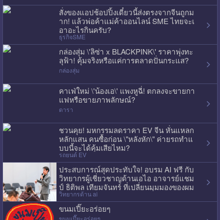
สั่งของแอปช้อปปิ้งเดี๋ยวนี้ส่งตรงจากจีนถูกม
าก! แล้วพ่อค้าแม่ค้าออนไลน์ SME ไทยจะเ
อาอะไรกินครับ?
ธุรกิจSME
กล่องสุ่ม \'ลิซ่า x BLACKPINK\' ราคาพุ่งทะ
ลุฟ้า! คุ้มจริงหรือแค่การตลาดปั่นกระแส?
กล่องสุ่ม
คาเฟ่ใหม่ \'น้องเอ\' แพงหูฉี่! ตกลงจะขายกา
แฟหรือขายภาพลักษณ์?
ดารา
ชวนคุย! มหกรรมลดราคา EV จีน หั่นแหลก
หลักแสน คนซื้อก่อน \"หลังหัก\" ค่ายรถทำแ
บบนี้จะได้คุ้มเสียไหม?
รถยนต์ EV
ประสบการณ์สุดประทับใจ! อบรม AI ฟรี กับ
วิทยากรผู้เชี่ยวชาญด้านเอไอ อาจารย์แชม
ป์ ธิติพล เทียมจันทร์ ที่เปลี่ยนมุมมองของผม
วิทยากรด้าน ai
ไปเลย
ขนมเปี๊ยะอร่อยๆ
ขนมเปี๊ยะอร่อยๆ