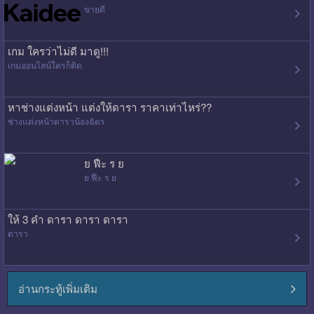
ขายดี
เกม ใครว่าไม่ดี มาดู!!!
เกมออนไลน์ใครก็ติด
หาช่างแต่งหน้า แต่งให้ดารา ราคาเท่าไหร่??
ช่างแต่งหน้าดาราน้องฉัตร
ย ฟืะ ร ย
ย ฟืะ ร ย
ให้ 3 คำ ดารา ดารา ดารา
ดารา
อ่านกระทู้เพิ่มเติม