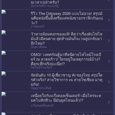
ยเวลาเปล่าครับ?
บัตรสวัสดิการแห่งรัฐ
รีวิว The Odyssey 2026 แบบไม่อวย! สรุปมั
นคือหนังขึ้นหิ้งหรือแค่หนังขายกราฟิกกันแน่
ว่ะ?
ภาพยนตร์
วัวหายล้อมคอกของแท้! คิดว่าเรื่องผับไฟไห
ม้แล้วมีคนตาย สุดท้ายมันก็จะวนลูปกลับมา
อีกไหม?
ปัญหาสังคม
OMG! วงทศกัณฐ์นาทีหนีตายไฟไหม้โรงเบี
ยร์ ณ ลาดพร้าว! ใครอยู่ในเหตุการณ์บ้าง?
คือระทึกจริงปะเนี่ย!?
ไฟไหม้โรงเบียร์
จัดอันดับ 10 ผู้เชี่ยวชาญ AI ของไทย สรุปใค
รตัวจริง? สายวิชาการ vs สายโซเชียล มาคุ
ยกัน!
ปัญญาประดิษฐ์
เหนื่อยใจกับแก๊งคอลเซ็นเตอร์! เมื่อไหร่จะห
มดไปสักทีวะ นี่มันยุคไหนแล้ว!?
แก๊งคอลเซ็นเตอร์