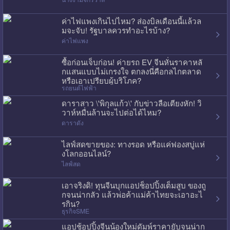
ค่าไฟแพงเกินไปไหม? ส่องบิลเดือนนี้แล้วล
มจะจับ! รัฐบาลควรทำอะไรบ้าง?
ค่าไฟแพง
ซื้อก่อนเจ็บก่อน! ค่ายรถ EV จีนหั่นราคาหลั
กแสนแบบไม่เกรงใจ ตกลงนี่คือกลไกตลาด
หรือเอาเปรียบผู้บริโภค?
รถยนต์ไฟฟ้า
ดาราสาว \'พิกุลแก้ว\' กับข่าวลือเตียงหัก! วิ
วาห์หมื่นล้านจะไปต่อได้ไหม?
ดาราดัง
ไลฟ์สดขายของ: ทางรอด หรือแค่ฟองสบู่แห่
งโลกออนไลน์?
ไลฟ์สด
เอาจริงดิ! ทุนจีนบุกแอปช็อปปิ้งเต็มสูบ ของถู
กจนน่ากลัว แล้วพ่อค้าแม่ค้าไทยจะเอาอะไ
รกิน?
ธุรกิจSME
แอปช้อปปิ้งจีนน้องใหม่ดัมพ์ราคายับจนน่าก