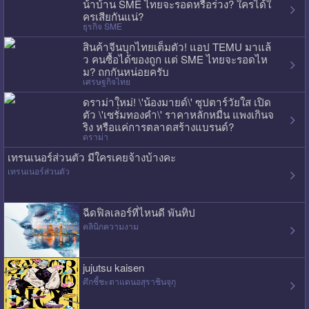
น้าบ้าน SME ไทยจะรอดหรือร่วง? ใครได้ใ
ครเสียกันแน่?
ธุรกิจ SME
สินค้าจีนบุกไทยเต็มตัว! แอป TEMU มาแล้
ว คนซื้อได้ของถูก แต่ SME ไทยจะรอดไห
ม? ถกกันหน่อยครับ
เศรษฐกิจไทย
ดราม่าใหม่! \'น้องมายด์\' ซุปตาร์วัยใส เปิด
ตัว \'เซรั่มทองคำ\' ราคาหลักหมื่น แพงเกินจ
ริง หรือแค่การตลาดสร้างแบรนด์?
ดราม่า
เทรนเนอร์ส่วนตัว มีใครเคยจ้างบ้างคะ
เทรนเนอร์ส่วนตัว
ฉีดฟิลเลอร์ที่ไหนดี พันทิป
คลินิกความงาม
jujutsu kaisen
ศึกชี้ชะตาแดนอสุราชินจุกุ