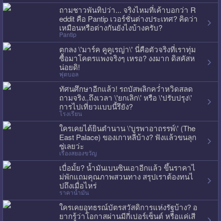
ถามชาวพันทิปว่า... จริงไหมที่เค้าบอกว่า R
eddit คือ Pantip เวอร์ชั่นต่างประเทศ? คิดว่า
เหมือนหรือต่างกันยังไงบ้างครับ?
Pantip
ตกลง \'มาร์ค คูคูเรญ่า\' นี่คือตัวจริงที่เราทุ่ม
ซื้อมาโคตรแพงจริงๆ เหรอ? งงมาก ดิสคัสห
น่อยดิ!
ฟุตบอล
ทัศนศึกษาอีกแล้ว! รถบัสพลิกคว่ำหวิดสลด
ถามจริง..ถึงเวลา \'ยกเลิก\' หรือ \'ปรับปรุง\'
การไปเที่ยวแบบนี้รึยัง?
โรงเรียน
ใครเคยได้ยินตำนาน \'บูรพาอาถรรพ์\' (The
East Palace) ของเกาหลีบ้าง? ฟังแล้วขนลุก
ซู่เลยว่ะ
เรื่องสยองขวัญ
เบื่อมั้ย? น้ำมันเบนซินเอาอีกแล้ว ขึ้นราคาไ
ม่พักแถมคุณภาพสวนทาง สรุปเราต้องทนไ
ปถึงเมื่อไหร่
ราคาน้ำมัน
ใครเคยอุทธรณ์บัตรสวัสดิการแห่งรัฐบ้าง? อ
ยากรู้ว่าโอกาสผ่านมีกี่เปอร์เซ็นต์ หรือแค่เสี