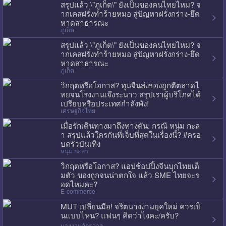
สรุปแล้ว \"ภูเก็ต\" ยังเป็นของคนไทยไหม? จ
ากเคสฝรั่งทำร้ายหมอ สู่ปัญหาฝรั่งกร่าง-ยึด
หาดสาธารณะ
ภูเก็ต
สรุปแล้ว \"ภูเก็ต\" ยังเป็นของคนไทยไหม? จ
ากเคสฝรั่งทำร้ายหมอ สู่ปัญหาฝรั่งกร่าง-ยึด
หาดสาธารณะ
ภูเก็ต
วิกฤตหรือโอกาส? ทุนจีนส่งของถูกตีตลาดไ
ทยจนโรงงานเจ๊งระนาว สรุปเราผู้บริโภคได้
เปรียบหรือประเทศกำลังพัง!
เศรษฐกิจไทย
เมื่อรักเดินทางมาถึงทางตัน: กรณี หนุ่ม กะล
า สรุปแล้วใครกันที่เจ็บที่สุดในเรื่องนี้? #ครอ
บครัวบันเทิง
หนุ่ม กะลา
วิกฤตหรือโอกาส? แอปช้อปปิ้งจีนบุกไทยเต็
มตัว ของถูกจนน่าตกใจ แล้ว SME ไทยจะร
อดไหมคะ?
E-commerce
MUT เปลี่ยนมือ! จริตนางงามยุคใหม่ ควรเป็
นแบบไหน? แฟนๆ คิดว่าไงคะ/ครับ?
นางงามจักรวาล