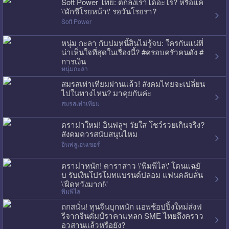
Soft Power ไทย: ตกลงเราได้อะไร? หรือแค่
\'ผักชีโรยหน้า\' รอวันโรยรา?
Soft Power
หนุ่ม กะลา กับปมหนี้สินไม่รู้จบ: ใครกันแน่ที่
น่าเห็นใจที่สุดในเรื่องนี้? #ครอบครัวคนดัง #
การเงิน
หนุ่มกะลา
สมรสเท่าเทียมผ่านแล้ว! สังคมไทยจะเปลี่ยน
ไปในทางไหน? มาคุยกันค่ะ
สมรสเท่าเทียม
ดราม่าใหม่! อินฟลูฯ วัยใส โชว์รวยเกินจริง?
สังคมควรสนับสนุนไหม
อินฟลูเอนเซอร์
ดราม่าหนัก! ดาราสาว \'พิมพิไล\' โดนแฉยั
บ รับเงินโปรโมทแบรนด์ปลอม แฟนคลับลั่น
\'ผิดหวังมาก!\'
พิมพิไล
ถกสนั่น! ทุนจีนบุกหนัก แอพช้อปปิ้งใหม่ส่งฟ
รีจากจีนดัมป์ราคาแหลก SME ไทยถึงคราว
อวสานแล้วหรือยัง?