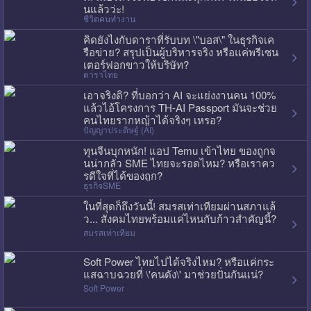
นแล้วว่ะ!
ชีวิตคนทำงาน
คิดยังไงกับดาราที่รับบท \"บอส\" ในธุรกิจเค
รือข่าย? สรุปเป็นผู้บริหารจริง หรือแค่พรีเซน
เตอร์ฟอกขาวให้บริษัท?
ดาราไทย
เอาจริงดิ? ที่บอกว่า AI จะแย่งงานคน 100%
แล้วไอ้โครงการ TH-AI Passport มันจะช่วย
คนไทยรากหญ้าได้จริงๆ เหรอ?
ปัญญาประดิษฐ์ (AI)
ทุนจีนบุกหนัก! แอป Temu เข้าไทย ของถูกจ
นน่ากลัว SME ไทยจะรอดไหม? หรือเราคว
รดีใจที่ได้ของถูก?
ธุรกิจSME
ในที่สุดก็ถึงวันนี้! สมรสเท่าเทียมผ่านสภาแล้
ว... สังคมไทยพร้อมแค่ไหนกับก้าวสำคัญนี้?
สมรสเท่าเทียม
Soft Power ไทยไปได้จริงไหม? หรือแค่กระ
แสฉาบฉวยที่ \'คนดัง\' มาช่วยปั่นกันแน่?
Soft Power