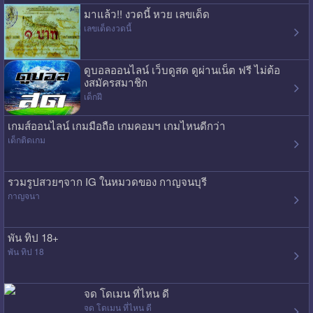
มาแล้ว!! งวดนี้ หวย เลขเด็ด
เลขเด็ดงวดนี้
ดูบอลออนไลน์ เว็บดูสด ดูผ่านเน็ต ฟรี ไม่ต้อ
งสมัครสมาชิก
เด็กฝี
เกมส์ออนไลน์ เกมมือถือ เกมคอมฯ เกมไหนดีกว่า
เด็กติดเกม
รวมรูปสวยๆจาก IG ในหมวดของ กาญจนบุรี
กาญจนา
พัน ทิป 18+
พัน ทิป 18
จด โดเมน ที่ไหน ดี
จด โดเมน ที่ไหน ดี