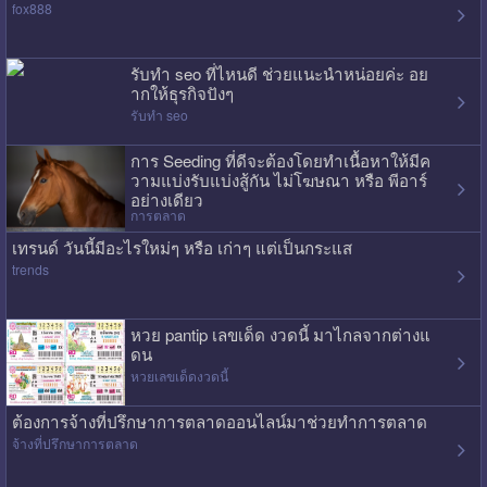
fox888
รับทำ seo ที่ไหนดี ช่วยแนะนำหน่อยค่ะ อย
ากให้ธุรกิจปังๆ
รับทำ seo
การ Seeding ที่ดีจะต้องโดยทำเนื้อหาให้มีค
วามแบ่งรับแบ่งสู้กัน ไม่โฆษณา หรือ พีอาร์
อย่างเดียว
การตลาด
เทรนด์ วันนี้มีอะไรใหม่ๆ หรือ เก่าๆ แต่เป็นกระแส
trends
หวย pantip เลขเด็ด งวดนี้ มาไกลจากต่างแ
ดน
หวยเลขเด็ดงวดนี้
ต้องการจ้างที่ปรึกษาการตลาดออนไลน์มาช่วยทำการตลาด
จ้างที่ปรึกษาการตลาด