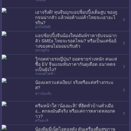
เอาจริงดิ! ทุนจีนบุกแอปช็อปปิ้งเต็มสูบ ของถู
กจนน่ากลัว แล้วพ่อค้าแม่ค้าไทยจะเอาอะไ
รกิน?
ธุรกิจSME
แอปช้อปปิ้งจีนน้องใหม่ดัมพ์ราคายับจนน่าก
ลัว SMEs ไทยจะรอดไหม? หรือเป็นแค่ข้ออ้
างของคนไม่ยอมปรับตัว
เศรษฐกิจ
วิกฤตค่ายรถญี่ปุ่น? ยอดขายร่วงหนัก คนแห่
ซื้อ EV จีนแถมหั่นราคากันดุเดือด อนาคตจ
ะเป็นยังไง?
รถยนต์ไฟฟ้า
น้องแพรวแต่งเงียบ! จริงหรือแค่สร้างกระแ
ส?
ข่าวบันเทิง
ครีมหน้าใส \'น้องมะลิ\' ที่ฮิตทั่วบ้านทั่วเมือ
ง... ตกลงมันดีจริง หรือแค่การตลาดหลอกด
าว?
ครีมมะลิ
น้องพิมมี่เน็ตไอดอลดัง ดันเครื่องดื่มสุขภาพ