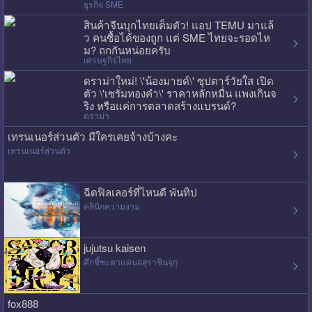
ธุรกิจ SME
สินค้าจีนบุกไทยเต็มตัว! แอป TEMU มาแล้
ว คนซื้อได้ของถูก แต่ SME ไทยจะรอดไห
ม? ถกกันหน่อยครับ
เศรษฐกิจไทย
ดราม่าใหม่! \'น้องมายด์\' ซุปตาร์วัยใส เปิด
ตัว \'เซรั่มทองคำ\' ราคาหลักหมื่น แพงเกินจ
ริง หรือแค่การตลาดสร้างแบรนด์?
ดราม่า
เทรนเนอร์ส่วนตัว มีใครเคยจ้างบ้างคะ
เทรนเนอร์ส่วนตัว
ฉีดฟิลเลอร์ที่ไหนดี พันทิป
คลินิกความงาม
jujutsu kaisen
ศึกชี้ชะตาแดนอสุราชินจุกุ
fox888