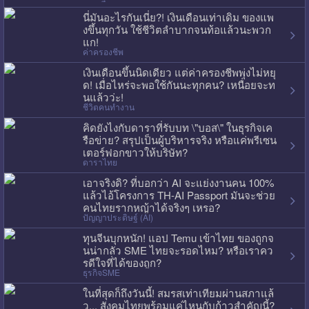
นี่มันอะไรกันเนี่ย?! เงินเดือนเท่าเดิม ของแพ
งขึ้นทุกวัน ใช้ชีวิตลำบากจนท้อแล้วนะพวก
แก!
ค่าครองชีพ
เงินเดือนขึ้นนิดเดียว แต่ค่าครองชีพพุ่งไม่หยุ
ด! เมื่อไหร่จะพอใช้กันนะทุกคน? เหนื่อยจะท
นแล้วว่ะ!
ชีวิตคนทำงาน
คิดยังไงกับดาราที่รับบท \"บอส\" ในธุรกิจเค
รือข่าย? สรุปเป็นผู้บริหารจริง หรือแค่พรีเซน
เตอร์ฟอกขาวให้บริษัท?
ดาราไทย
เอาจริงดิ? ที่บอกว่า AI จะแย่งงานคน 100%
แล้วไอ้โครงการ TH-AI Passport มันจะช่วย
คนไทยรากหญ้าได้จริงๆ เหรอ?
ปัญญาประดิษฐ์ (AI)
ทุนจีนบุกหนัก! แอป Temu เข้าไทย ของถูกจ
นน่ากลัว SME ไทยจะรอดไหม? หรือเราคว
รดีใจที่ได้ของถูก?
ธุรกิจSME
ในที่สุดก็ถึงวันนี้! สมรสเท่าเทียมผ่านสภาแล้
ว... สังคมไทยพร้อมแค่ไหนกับก้าวสำคัญนี้?