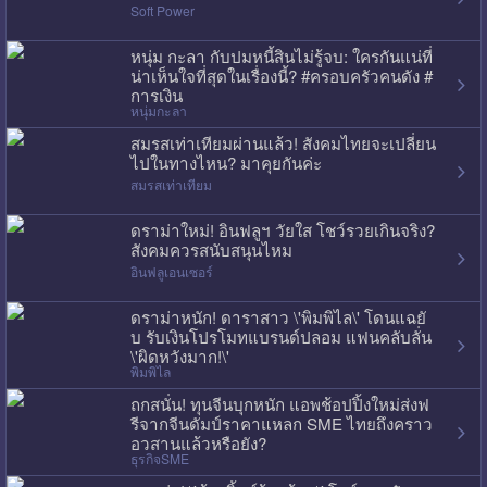
Soft Power
หนุ่ม กะลา กับปมหนี้สินไม่รู้จบ: ใครกันแน่ที่
น่าเห็นใจที่สุดในเรื่องนี้? #ครอบครัวคนดัง #
การเงิน
หนุ่มกะลา
สมรสเท่าเทียมผ่านแล้ว! สังคมไทยจะเปลี่ยน
ไปในทางไหน? มาคุยกันค่ะ
สมรสเท่าเทียม
ดราม่าใหม่! อินฟลูฯ วัยใส โชว์รวยเกินจริง?
สังคมควรสนับสนุนไหม
อินฟลูเอนเซอร์
ดราม่าหนัก! ดาราสาว \'พิมพิไล\' โดนแฉยั
บ รับเงินโปรโมทแบรนด์ปลอม แฟนคลับลั่น
\'ผิดหวังมาก!\'
พิมพิไล
ถกสนั่น! ทุนจีนบุกหนัก แอพช้อปปิ้งใหม่ส่งฟ
รีจากจีนดัมป์ราคาแหลก SME ไทยถึงคราว
อวสานแล้วหรือยัง?
ธุรกิจSME