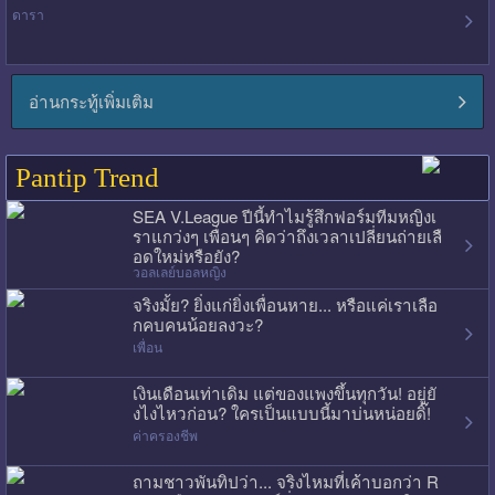
ดารา
อ่านกระทู้เพิ่มเติม
Pantip Trend
SEA V.League ปีนี้ทำไมรู้สึกฟอร์มทีมหญิงเ
ราแกว่งๆ เพื่อนๆ คิดว่าถึงเวลาเปลี่ยนถ่ายเลื
อดใหม่หรือยัง?
วอลเลย์บอลหญิง
จริงมั้ย? ยิ่งแก่ยิ่งเพื่อนหาย... หรือแค่เราเลือ
กคบคนน้อยลงวะ?
เพื่อน
เงินเดือนเท่าเดิม แต่ของแพงขึ้นทุกวัน! อยู่ยั
งไงไหวก่อน? ใครเป็นแบบนี้มาบ่นหน่อยดิ๊!
ค่าครองชีพ
ถามชาวพันทิปว่า... จริงไหมที่เค้าบอกว่า R