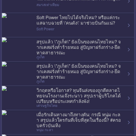
สมรสเท่าเทียม
Soft Power ไทยไปได้จริงไหม? หรือแค่กระ
แสฉาบฉวยที่ \'คนดัง\' มาช่วยปั่นกันแน่?
Soft Power
สรุปแล้ว \"ภูเก็ต\" ยังเป็นของคนไทยไหม? จ
ากเคสฝรั่งทำร้ายหมอ สู่ปัญหาฝรั่งกร่าง-ยึด
หาดสาธารณะ
ภูเก็ต
สรุปแล้ว \"ภูเก็ต\" ยังเป็นของคนไทยไหม? จ
ากเคสฝรั่งทำร้ายหมอ สู่ปัญหาฝรั่งกร่าง-ยึด
หาดสาธารณะ
ภูเก็ต
วิกฤตหรือโอกาส? ทุนจีนส่งของถูกตีตลาดไ
ทยจนโรงงานเจ๊งระนาว สรุปเราผู้บริโภคได้
เปรียบหรือประเทศกำลังพัง!
เศรษฐกิจไทย
เมื่อรักเดินทางมาถึงทางตัน: กรณี หนุ่ม กะล
า สรุปแล้วใครกันที่เจ็บที่สุดในเรื่องนี้? #ครอ
บครัวบันเทิง
หนุ่ม กะลา