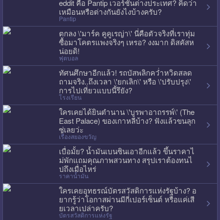
eddit คือ Pantip เวอร์ชั่นต่างประเทศ? คิดว่า
เหมือนหรือต่างกันยังไงบ้างครับ?
Pantip
ตกลง \'มาร์ค คูคูเรญ่า\' นี่คือตัวจริงที่เราทุ่ม
ซื้อมาโคตรแพงจริงๆ เหรอ? งงมาก ดิสคัสห
น่อยดิ!
ฟุตบอล
ทัศนศึกษาอีกแล้ว! รถบัสพลิกคว่ำหวิดสลด
ถามจริง..ถึงเวลา \'ยกเลิก\' หรือ \'ปรับปรุง\'
การไปเที่ยวแบบนี้รึยัง?
โรงเรียน
ใครเคยได้ยินตำนาน \'บูรพาอาถรรพ์\' (The
East Palace) ของเกาหลีบ้าง? ฟังแล้วขนลุก
ซู่เลยว่ะ
เรื่องสยองขวัญ
เบื่อมั้ย? น้ำมันเบนซินเอาอีกแล้ว ขึ้นราคาไ
ม่พักแถมคุณภาพสวนทาง สรุปเราต้องทนไ
ปถึงเมื่อไหร่
ราคาน้ำมัน
ใครเคยอุทธรณ์บัตรสวัสดิการแห่งรัฐบ้าง? อ
ยากรู้ว่าโอกาสผ่านมีกี่เปอร์เซ็นต์ หรือแค่เสี
ยเวลาเปล่าครับ?
บัตรสวัสดิการแห่งรัฐ