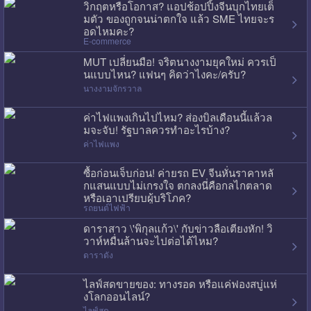
วิกฤตหรือโอกาส? แอปช้อปปิ้งจีนบุกไทยเต็
มตัว ของถูกจนน่าตกใจ แล้ว SME ไทยจะร
อดไหมคะ?
E-commerce
MUT เปลี่ยนมือ! จริตนางงามยุคใหม่ ควรเป็
นแบบไหน? แฟนๆ คิดว่าไงคะ/ครับ?
นางงามจักรวาล
ค่าไฟแพงเกินไปไหม? ส่องบิลเดือนนี้แล้วล
มจะจับ! รัฐบาลควรทำอะไรบ้าง?
ค่าไฟแพง
ซื้อก่อนเจ็บก่อน! ค่ายรถ EV จีนหั่นราคาหลั
กแสนแบบไม่เกรงใจ ตกลงนี่คือกลไกตลาด
หรือเอาเปรียบผู้บริโภค?
รถยนต์ไฟฟ้า
ดาราสาว \'พิกุลแก้ว\' กับข่าวลือเตียงหัก! วิ
วาห์หมื่นล้านจะไปต่อได้ไหม?
ดาราดัง
ไลฟ์สดขายของ: ทางรอด หรือแค่ฟองสบู่แห่
งโลกออนไลน์?
ไลฟ์สด