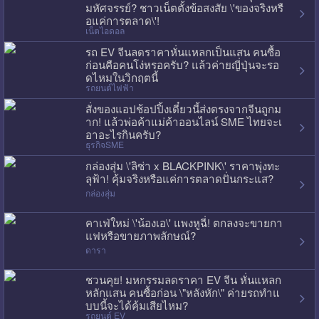
มหัศจรรย์? ชาวเน็ตตั้งข้อสงสัย \'ของจริงหรื
อแค่การตลาด\'!
เน็ตไอดอล
รถ EV จีนลดราคาหั่นแหลกเป็นแสน คนซื้อ
ก่อนคือคนโง่หรอครับ? แล้วค่ายญี่ปุ่นจะรอ
ดไหมในวิกฤตนี้
รถยนต์ไฟฟ้า
สั่งของแอปช้อปปิ้งเดี๋ยวนี้ส่งตรงจากจีนถูกม
าก! แล้วพ่อค้าแม่ค้าออนไลน์ SME ไทยจะเ
อาอะไรกินครับ?
ธุรกิจSME
กล่องสุ่ม \'ลิซ่า x BLACKPINK\' ราคาพุ่งทะ
ลุฟ้า! คุ้มจริงหรือแค่การตลาดปั่นกระแส?
กล่องสุ่ม
คาเฟ่ใหม่ \'น้องเอ\' แพงหูฉี่! ตกลงจะขายกา
แฟหรือขายภาพลักษณ์?
ดารา
ชวนคุย! มหกรรมลดราคา EV จีน หั่นแหลก
หลักแสน คนซื้อก่อน \"หลังหัก\" ค่ายรถทำแ
บบนี้จะได้คุ้มเสียไหม?
รถยนต์ EV