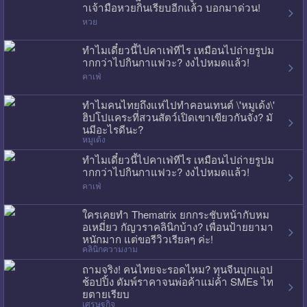
าเจ้ามือหวยกินเรียบอีกแล้ว บอกมาด่วน!
หวย
ทำไมเดี๋ยวนี้ไปคาเฟ่ทีไร เหมือนไปถ่ายรูปม
ากกว่าไปกินกาแฟวะ? งงไปหมดแล้ว!
คาเฟ่
ทำไมคนไทยถึงแห่ไปทำคอนเทนต์ \'หมูเด้ง\'
ฮิปโปแคระที่สวนสัตว์เปิดเขาเขียวกันจัง? มั
นมีอะไรดีนะ?
หมูเด้ง
ทำไมเดี๋ยวนี้ไปคาเฟ่ทีไร เหมือนไปถ่ายรูปม
ากกว่าไปกินกาแฟวะ? งงไปหมดแล้ว!
คาเฟ่
ใครเคยทำ Thematrix ยกกระชับหน้ากับหม
อเหมี่ยว กัญวราคลินิกบ้าง? เพื่อนป้ายยามา
หนักมาก แต่ขอรีวิวเรียลๆ ค่ะ!
คลินิกความงาม
ถามจริง! คนไทยจะรอดไหม? ทุนจีนบุกแอป
ช้อปปิ้ง ดัมพ์ราคาจนพ่อค้าแม่ค้า SMEs ไท
ยตายเรียบ
เศรษฐกิจ