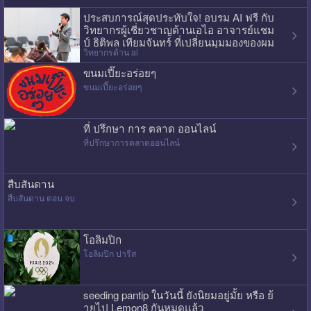
ประสบการณ์สุดประทับใจ! อบรม AI ฟรี กับ
วิทยากรผู้เชี่ยวชาญด้านเอไอ อาจารย์แชม
ป์ ธิติพล เทียมจันทร์ ที่เปลี่ยนมุมมองของผม
วิทยากรด้าน ai
ไปเลย
ขนมเปี๊ยะอร่อยๆ
ขนมเปี๊ยะอร่อยๆ
ที่ ปรึกษา การ ตลาด ออนไลน์
ที่ปรึกษาการตลาดออนไลน์
สืบสันดาน
สืบสันดาน ตอน จบ
โอลิมปิก
โอลิมปิก ปารีส
seeding pantip ในวันนี้ ยังนิยมอยู่มั้ย หรือ ย้
ายไป Lemon8 กันหมดแล้ว