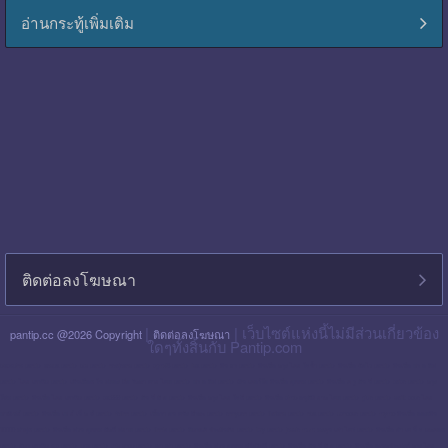
อ่านกระทู้เพิ่มเติม
ติดต่อลงโฆษณา
|
| เว็บไซต์แห่งนี้ไม่มีส่วนเกี่ยวข้อง
pantip.cc @2026 Copyright
ติดต่อลงโฆษณา
ใดๆทั้งสิ้นกับ Pantip.com
blackpink pantip
aespa pantip
bts pantip
newjeans pantip
cgm48 pantip
lisa pantip
สิน ธร pantip
สินเชื่อ กรุง ไทย ใจป้ำ pantip
สินเชื่อ ฉับไว pantip
สินเชื่อ พร อ มิส
pantip
ไทย เครดิต pantip
เส้นเลือด ใน สมอง ตีบ รักษา หาย ไหม pantip
พร อ มิส pantip
เงิน เทอร์โบ สินเชื่อ บุคคล pantip
สินเชื่อ ท รู มัน นี่ pantip
twice pantip
กรุง
โซล pantip
สินเชื่อ ไทย เครดิต pantip
cat999 pantip
มัน นี่ ฮั บ pantip
สินเชื่อ กรุง ไทย ใจดี pantip
สินเชื่อ cimb อนุมัติ ยาก ไหม pantip
gidle pantip
swift code ไทย
พาณิชย์ pantip
สินเชื่อ เพ ย์ เน็ ก ซ์ pantip
refinn pantip
เชื้อรา บน หนัง ศีรษะ pantip
enhypen pantip
fiwfans pantip
nba pantip
uchoose pantip
mymo สินเชื่อ ออมสิน
10000 ล่าสุด pantip
สินเชื่อ ส่วน บุคคล ศักดิ์ สยาม pantip
finnix pantip
มิตรแท้ ประกันภัย pantip
itzy pantip
jessie mum ลงทุน เท่า ไหร่ pantip
สินเชื่อ บํา เห น็ จ ตกทอด
pantip
บัตร เครดิต ktc pantip
lpga pantip
this shop pantip
ญา ญ่า pantip
สินเชื่อ ส่วน บุคคล ศรีสวัสดิ์ pantip
สินเชื่อ มัน นี่ ฮั บ pantip
สินเชื่อ อเนกประสงค์ กรุง ไทย