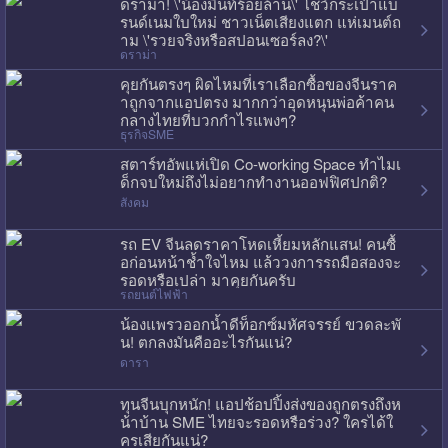
ดราม่า! \'น้องมิ้นท์ร้อยล้าน\' โชว์กระเป๋าแบ
รนด์เนมใบใหม่ ชาวเน็ตเสียงแตก แห่เมนต์ถ
าม \'รวยจริงหรือสปอนเซอร์ลง?\'
ดราม่า
คุยกันตรงๆ ผิดไหมที่เราเลือกซื้อของจีนราค
าถูกจากแอปตรง มากกว่าอุดหนุนพ่อค้าคน
กลางไทยที่บวกกำไรแพงๆ?
ธุรกิจSME
สตาร์ทอัพแห่เปิด Co-working Space ทำไมเ
ด็กจบใหม่ถึงไม่อยากทำงานออฟฟิศปกติ?
สังคม
รถ EV จีนลดราคาโหดเหี้ยมหลักแสน! คนซื้
อก่อนหน้าช้ำใจไหม แล้ววงการรถมือสองจะ
รอดหรือเปล่า มาคุยกันครับ
รถยนต์ไฟฟ้า
น้องแพรวออกน้ำดีท็อกซ์มหัศจรรย์ ขวดละพั
น! ตกลงมันคืออะไรกันแน่?
ดารา
ทุนจีนบุกหนัก! แอปช้อปปิ้งส่งของถูกตรงถึงห
น้าบ้าน SME ไทยจะรอดหรือร่วง? ใครได้ใ
ครเสียกันแน่?