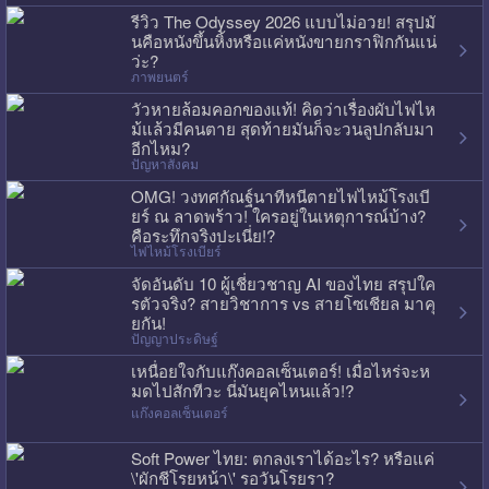
รีวิว The Odyssey 2026 แบบไม่อวย! สรุปมั
นคือหนังขึ้นหิ้งหรือแค่หนังขายกราฟิกกันแน่
ว่ะ?
ภาพยนตร์
วัวหายล้อมคอกของแท้! คิดว่าเรื่องผับไฟไห
ม้แล้วมีคนตาย สุดท้ายมันก็จะวนลูปกลับมา
อีกไหม?
ปัญหาสังคม
OMG! วงทศกัณฐ์นาทีหนีตายไฟไหม้โรงเบี
ยร์ ณ ลาดพร้าว! ใครอยู่ในเหตุการณ์บ้าง?
คือระทึกจริงปะเนี่ย!?
ไฟไหม้โรงเบียร์
จัดอันดับ 10 ผู้เชี่ยวชาญ AI ของไทย สรุปใค
รตัวจริง? สายวิชาการ vs สายโซเชียล มาคุ
ยกัน!
ปัญญาประดิษฐ์
เหนื่อยใจกับแก๊งคอลเซ็นเตอร์! เมื่อไหร่จะห
มดไปสักทีวะ นี่มันยุคไหนแล้ว!?
แก๊งคอลเซ็นเตอร์
Soft Power ไทย: ตกลงเราได้อะไร? หรือแค่
\'ผักชีโรยหน้า\' รอวันโรยรา?