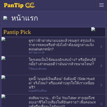
หน้าแรก
Pantip Pick
ดูข่าวฟ้าผ่าสนามบอลแล้วขนลุก! สรุปแล้วเ
ราควรหลบหรือทำยังไงถ้าต้องอยู่กลางแจ้ง
ตอนฝนตกหนัก?
สภาพอากาศ
ใครเคยเป็นไข้สมองอักเสบบ้าง? หรือมีคนรู้จั
กมั้ย? เล่าหน่อยดิว่ามันน่ากลัวขนาดไหน!?
ไข้สมองอักเสบ
ยุคนี้ \'มนุษย์เงินเดือน\' ยังต้องมี \'Side Hustl
e\' จริงไหม? หรือแค่คำปลุกใจให้เราเหนื่อย
ฟรี?
มนุษย์เงินเดือน
สงสัยมานาน... ทำไม YouTuber สายลุยถึงช
อบเอาชีวิตไปเสี่ยงในที่อันตราย? เพื่อคอนเท
นต์หรือเพื่ออะไรกันแน่?