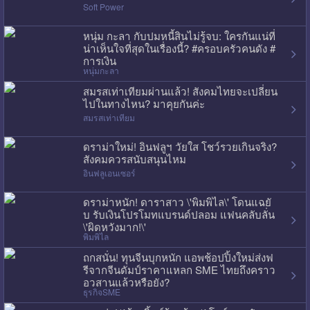
Soft Power
หนุ่ม กะลา กับปมหนี้สินไม่รู้จบ: ใครกันแน่ที่
น่าเห็นใจที่สุดในเรื่องนี้? #ครอบครัวคนดัง #
การเงิน
หนุ่มกะลา
สมรสเท่าเทียมผ่านแล้ว! สังคมไทยจะเปลี่ยน
ไปในทางไหน? มาคุยกันค่ะ
สมรสเท่าเทียม
ดราม่าใหม่! อินฟลูฯ วัยใส โชว์รวยเกินจริง?
สังคมควรสนับสนุนไหม
อินฟลูเอนเซอร์
ดราม่าหนัก! ดาราสาว \'พิมพิไล\' โดนแฉยั
บ รับเงินโปรโมทแบรนด์ปลอม แฟนคลับลั่น
\'ผิดหวังมาก!\'
พิมพิไล
ถกสนั่น! ทุนจีนบุกหนัก แอพช้อปปิ้งใหม่ส่งฟ
รีจากจีนดัมป์ราคาแหลก SME ไทยถึงคราว
อวสานแล้วหรือยัง?
ธุรกิจSME