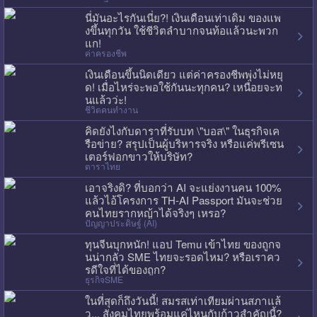
นี่มันอะไรกันเนี่ย?! เงินเดือนเท่าเดิม ของแพ
งขึ้นทุกวัน ใช้ชีวิตลำบากจนท้อแล้วนะพวก
แก!
ค่าครองชีพ
เงินเดือนขึ้นนิดเดียว แต่ค่าครองชีพพุ่งไม่หยุ
ด! เมื่อไหร่จะพอใช้กันนะทุกคน? เหนื่อยจะท
นแล้วว่ะ!
ชีวิตคนทำงาน
คิดยังไงกับดาราที่รับบท \"บอส\" ในธุรกิจเค
รือข่าย? สรุปเป็นผู้บริหารจริง หรือแค่พรีเซน
เตอร์ฟอกขาวให้บริษัท?
ดาราไทย
เอาจริงดิ? ที่บอกว่า AI จะแย่งงานคน 100%
แล้วไอ้โครงการ TH-AI Passport มันจะช่วย
คนไทยรากหญ้าได้จริงๆ เหรอ?
ปัญญาประดิษฐ์ (AI)
ทุนจีนบุกหนัก! แอป Temu เข้าไทย ของถูกจ
นน่ากลัว SME ไทยจะรอดไหม? หรือเราคว
รดีใจที่ได้ของถูก?
ธุรกิจSME
ในที่สุดก็ถึงวันนี้! สมรสเท่าเทียมผ่านสภาแล้
ว... สังคมไทยพร้อมแค่ไหนกับก้าวสำคัญนี้?