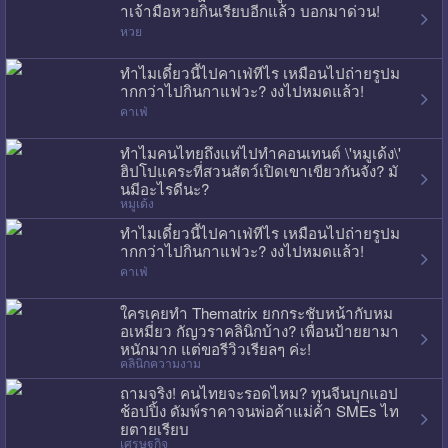
าเจ้ามือหวยกินเรียบอีกแล้ว บอกมาด่วน!
หวย
ทำไมเดี๋ยวนี้ไปคาเฟ่ทีไร เหมือนไปถ่ายรูปม
ากกว่าไปกินกาแฟวะ? งงไปหมดแล้ว!
คาเฟ่
ทำไมคนไทยถึงแห่ไปทำคอนเทนต์ \'หมูเด้ง\'
ฮิปโปแคระที่สวนสัตว์เปิดเขาเขียวกันจัง? มั
นมีอะไรดีนะ?
หมูเด้ง
ทำไมเดี๋ยวนี้ไปคาเฟ่ทีไร เหมือนไปถ่ายรูปม
ากกว่าไปกินกาแฟวะ? งงไปหมดแล้ว!
คาเฟ่
ใครเคยทำ Thematrix ยกกระชับหน้ากับหม
อเหมี่ยว กัญวราคลินิกบ้าง? เพื่อนป้ายยามา
หนักมาก แต่ขอรีวิวเรียลๆ ค่ะ!
คลินิกความงาม
ถามจริง! คนไทยจะรอดไหม? ทุนจีนบุกแอป
ช้อปปิ้ง ดัมพ์ราคาจนพ่อค้าแม่ค้า SMEs ไท
ยตายเรียบ
เศรษฐกิจ