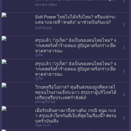
สมรสเท่าเทียม
Soft Power ไทยไปได้จริงไหม? หรือแค่กระ
แสฉาบฉวยที่ \'คนดัง\' มาช่วยปั่นกันแน่?
Soft Power
สรุปแล้ว \"ภูเก็ต\" ยังเป็นของคนไทยไหม? จ
ากเคสฝรั่งทำร้ายหมอ สู่ปัญหาฝรั่งกร่าง-ยึด
หาดสาธารณะ
ภูเก็ต
สรุปแล้ว \"ภูเก็ต\" ยังเป็นของคนไทยไหม? จ
ากเคสฝรั่งทำร้ายหมอ สู่ปัญหาฝรั่งกร่าง-ยึด
หาดสาธารณะ
ภูเก็ต
วิกฤตหรือโอกาส? ทุนจีนส่งของถูกตีตลาดไ
ทยจนโรงงานเจ๊งระนาว สรุปเราผู้บริโภคได้
เปรียบหรือประเทศกำลังพัง!
เศรษฐกิจไทย
เมื่อรักเดินทางมาถึงทางตัน: กรณี หนุ่ม กะล
า สรุปแล้วใครกันที่เจ็บที่สุดในเรื่องนี้? #ครอ
บครัวบันเทิง
หนุ่ม กะลา