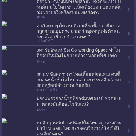
ดราม่า! \'น้องมิ้นท์ร้อยล้าน\' โชว์กระเป๋าแบ
รนด์เนมใบใหม่ ชาวเน็ตเสียงแตก แห่เมนต์ถ
าม \'รวยจริงหรือสปอนเซอร์ลง?\'
ดราม่า
คุยกันตรงๆ ผิดไหมที่เราเลือกซื้อของจีนราค
าถูกจากแอปตรง มากกว่าอุดหนุนพ่อค้าคน
กลางไทยที่บวกกำไรแพงๆ?
ธุรกิจSME
สตาร์ทอัพแห่เปิด Co-working Space ทำไมเ
ด็กจบใหม่ถึงไม่อยากทำงานออฟฟิศปกติ?
สังคม
รถ EV จีนลดราคาโหดเหี้ยมหลักแสน! คนซื้
อก่อนหน้าช้ำใจไหม แล้ววงการรถมือสองจะ
รอดหรือเปล่า มาคุยกันครับ
รถยนต์ไฟฟ้า
น้องแพรวออกน้ำดีท็อกซ์มหัศจรรย์ ขวดละพั
น! ตกลงมันคืออะไรกันแน่?
ดารา
ทุนจีนบุกหนัก! แอปช้อปปิ้งส่งของถูกตรงถึงห
น้าบ้าน SME ไทยจะรอดหรือร่วง? ใครได้ใ
ครเสียกันแน่?