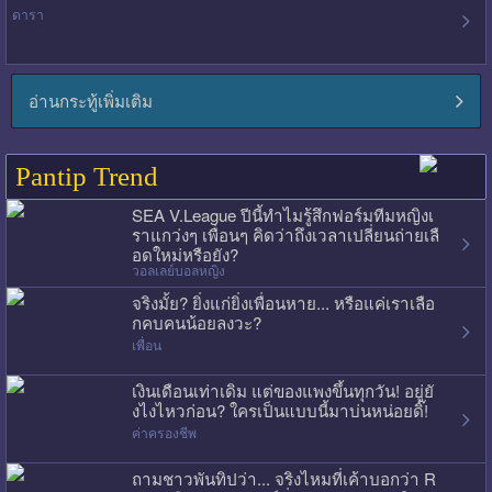
ดารา
อ่านกระทู้เพิ่มเติม
Pantip Trend
SEA V.League ปีนี้ทำไมรู้สึกฟอร์มทีมหญิงเ
ราแกว่งๆ เพื่อนๆ คิดว่าถึงเวลาเปลี่ยนถ่ายเลื
อดใหม่หรือยัง?
วอลเลย์บอลหญิง
จริงมั้ย? ยิ่งแก่ยิ่งเพื่อนหาย... หรือแค่เราเลือ
กคบคนน้อยลงวะ?
เพื่อน
เงินเดือนเท่าเดิม แต่ของแพงขึ้นทุกวัน! อยู่ยั
งไงไหวก่อน? ใครเป็นแบบนี้มาบ่นหน่อยดิ๊!
ค่าครองชีพ
ถามชาวพันทิปว่า... จริงไหมที่เค้าบอกว่า R