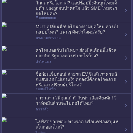
วิกฤตหรือโอกาส? แอปช้อปปิ้งจีนบุกไทยเต็
มตัว ของถูกจนน่าตกใจ แล้ว SME ไทยจะร
อดไหมคะ?
E-commerce
MUT เปลี่ยนมือ! จริตนางงามยุคใหม่ ควรเป็
นแบบไหน? แฟนๆ คิดว่าไงคะ/ครับ?
นางงามจักรวาล
ค่าไฟแพงเกินไปไหม? ส่องบิลเดือนนี้แล้วล
มจะจับ! รัฐบาลควรทำอะไรบ้าง?
ค่าไฟแพง
ซื้อก่อนเจ็บก่อน! ค่ายรถ EV จีนหั่นราคาหลั
กแสนแบบไม่เกรงใจ ตกลงนี่คือกลไกตลาด
หรือเอาเปรียบผู้บริโภค?
รถยนต์ไฟฟ้า
ดาราสาว \'พิกุลแก้ว\' กับข่าวลือเตียงหัก! วิ
วาห์หมื่นล้านจะไปต่อได้ไหม?
ดาราดัง
ไลฟ์สดขายของ: ทางรอด หรือแค่ฟองสบู่แห่
งโลกออนไลน์?
ไลฟ์สด