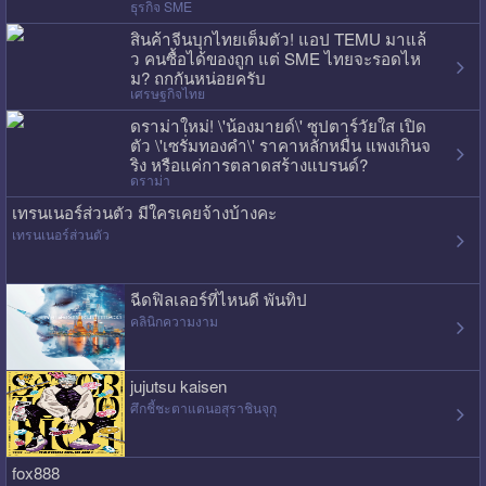
ธุรกิจ SME
สินค้าจีนบุกไทยเต็มตัว! แอป TEMU มาแล้
ว คนซื้อได้ของถูก แต่ SME ไทยจะรอดไห
ม? ถกกันหน่อยครับ
เศรษฐกิจไทย
ดราม่าใหม่! \'น้องมายด์\' ซุปตาร์วัยใส เปิด
ตัว \'เซรั่มทองคำ\' ราคาหลักหมื่น แพงเกินจ
ริง หรือแค่การตลาดสร้างแบรนด์?
ดราม่า
เทรนเนอร์ส่วนตัว มีใครเคยจ้างบ้างคะ
เทรนเนอร์ส่วนตัว
ฉีดฟิลเลอร์ที่ไหนดี พันทิป
คลินิกความงาม
jujutsu kaisen
ศึกชี้ชะตาแดนอสุราชินจุกุ
fox888