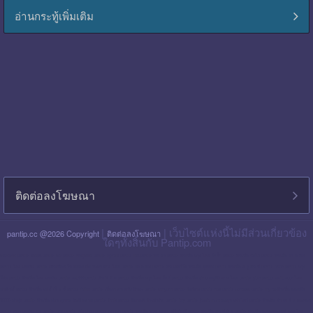
อ่านกระทู้เพิ่มเติม
ติดต่อลงโฆษณา
|
| เว็บไซต์แห่งนี้ไม่มีส่วนเกี่ยวข้อง
pantip.cc @2026 Copyright
ติดต่อลงโฆษณา
ใดๆทั้งสิ้นกับ Pantip.com
blackpink pantip
aespa pantip
bts pantip
newjeans pantip
cgm48 pantip
lisa pantip
สิน ธร pantip
สินเชื่อ กรุง ไทย ใจป้ำ pantip
สินเชื่อ ฉับไว pantip
สินเชื่อ พร อ มิส
pantip
ไทย เครดิต pantip
เส้นเลือด ใน สมอง ตีบ รักษา หาย ไหม pantip
พร อ มิส pantip
เงิน เทอร์โบ สินเชื่อ บุคคล pantip
สินเชื่อ ท รู มัน นี่ pantip
twice pantip
กรุง
โซล pantip
สินเชื่อ ไทย เครดิต pantip
cat999 pantip
มัน นี่ ฮั บ pantip
สินเชื่อ กรุง ไทย ใจดี pantip
สินเชื่อ cimb อนุมัติ ยาก ไหม pantip
gidle pantip
swift code ไทย
พาณิชย์ pantip
สินเชื่อ เพ ย์ เน็ ก ซ์ pantip
refinn pantip
เชื้อรา บน หนัง ศีรษะ pantip
enhypen pantip
fiwfans pantip
nba pantip
uchoose pantip
mymo สินเชื่อ ออมสิน
10000 ล่าสุด pantip
สินเชื่อ ส่วน บุคคล ศักดิ์ สยาม pantip
finnix pantip
มิตรแท้ ประกันภัย pantip
itzy pantip
jessie mum ลงทุน เท่า ไหร่ pantip
สินเชื่อ บํา เห น็ จ ตกทอด
pantip
บัตร เครดิต ktc pantip
lpga pantip
this shop pantip
ญา ญ่า pantip
สินเชื่อ ส่วน บุคคล ศรีสวัสดิ์ pantip
สินเชื่อ มัน นี่ ฮั บ pantip
สินเชื่อ อเนกประสงค์ กรุง ไทย