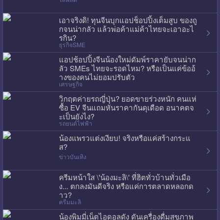
เอาจริงดิ! ทุนจีนบุกแอปช็อปปิ้งเต็มสูบ ของถู
กจนน่ากลัว แล้วพ่อค้าแม่ค้าไทยจะเอาอะไ
รกิน?
ธุรกิจSME
แอปช้อปปิ้งจีนน้องใหม่ดัมพ์ราคายับจนน่าก
ลัว SMEs ไทยจะรอดไหม? หรือเป็นแค่ข้ออ้
างของคนไม่ยอมปรับตัว
เศรษฐกิจ
วิกฤตค่ายรถญี่ปุ่น? ยอดขายร่วงหนัก คนแห่
ซื้อ EV จีนแถมหั่นราคากันดุเดือด อนาคตจ
ะเป็นยังไง?
รถยนต์ไฟฟ้า
น้องแพรวแต่งเงียบ! จริงหรือแค่สร้างกระแ
ส?
ข่าวบันเทิง
ครีมหน้าใส \'น้องมะลิ\' ที่ฮิตทั่วบ้านทั่วเมือ
ง... ตกลงมันดีจริง หรือแค่การตลาดหลอกด
าว?
ครีมมะลิ
น้องพิมมี่เน็ตไอดอลดัง ดันเครื่องดื่มสุขภาพ