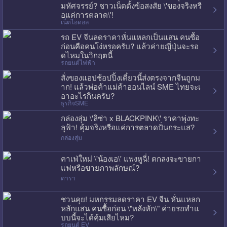
มหัศจรรย์? ชาวเน็ตตั้งข้อสงสัย \'ของจริงหรื
อแค่การตลาด\'!
เน็ตไอดอล
รถ EV จีนลดราคาหั่นแหลกเป็นแสน คนซื้อ
ก่อนคือคนโง่หรอครับ? แล้วค่ายญี่ปุ่นจะรอ
ดไหมในวิกฤตนี้
รถยนต์ไฟฟ้า
สั่งของแอปช้อปปิ้งเดี๋ยวนี้ส่งตรงจากจีนถูกม
าก! แล้วพ่อค้าแม่ค้าออนไลน์ SME ไทยจะเ
อาอะไรกินครับ?
ธุรกิจSME
กล่องสุ่ม \'ลิซ่า x BLACKPINK\' ราคาพุ่งทะ
ลุฟ้า! คุ้มจริงหรือแค่การตลาดปั่นกระแส?
กล่องสุ่ม
คาเฟ่ใหม่ \'น้องเอ\' แพงหูฉี่! ตกลงจะขายกา
แฟหรือขายภาพลักษณ์?
ดารา
ชวนคุย! มหกรรมลดราคา EV จีน หั่นแหลก
หลักแสน คนซื้อก่อน \"หลังหัก\" ค่ายรถทำแ
บบนี้จะได้คุ้มเสียไหม?
รถยนต์ EV