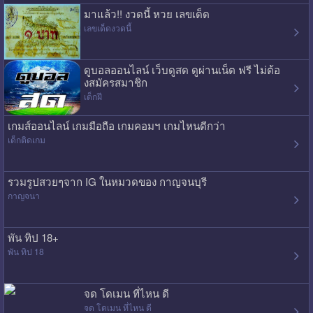
มาแล้ว!! งวดนี้ หวย เลขเด็ด
เลขเด็ดงวดนี้
ดูบอลออนไลน์ เว็บดูสด ดูผ่านเน็ต ฟรี ไม่ต้อ
งสมัครสมาชิก
เด็กฝี
เกมส์ออนไลน์ เกมมือถือ เกมคอมฯ เกมไหนดีกว่า
เด็กติดเกม
รวมรูปสวยๆจาก IG ในหมวดของ กาญจนบุรี
กาญจนา
พัน ทิป 18+
พัน ทิป 18
จด โดเมน ที่ไหน ดี
จด โดเมน ที่ไหน ดี