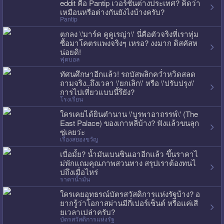
eddit คือ Pantip เวอร์ชั่นต่างประเทศ? คิดว่า
เหมือนหรือต่างกันยังไงบ้างครับ?
Pantip
ตกลง \'มาร์ค คูคูเรญ่า\' นี่คือตัวจริงที่เราทุ่ม
ซื้อมาโคตรแพงจริงๆ เหรอ? งงมาก ดิสคัสห
น่อยดิ!
ฟุตบอล
ทัศนศึกษาอีกแล้ว! รถบัสพลิกคว่ำหวิดสลด
ถามจริง..ถึงเวลา \'ยกเลิก\' หรือ \'ปรับปรุง\'
การไปเที่ยวแบบนี้รึยัง?
โรงเรียน
ใครเคยได้ยินตำนาน \'บูรพาอาถรรพ์\' (The
East Palace) ของเกาหลีบ้าง? ฟังแล้วขนลุก
ซู่เลยว่ะ
เรื่องสยองขวัญ
เบื่อมั้ย? น้ำมันเบนซินเอาอีกแล้ว ขึ้นราคาไ
ม่พักแถมคุณภาพสวนทาง สรุปเราต้องทนไ
ปถึงเมื่อไหร่
ราคาน้ำมัน
ใครเคยอุทธรณ์บัตรสวัสดิการแห่งรัฐบ้าง? อ
ยากรู้ว่าโอกาสผ่านมีกี่เปอร์เซ็นต์ หรือแค่เสี
ยเวลาเปล่าครับ?
บัตรสวัสดิการแห่งรัฐ