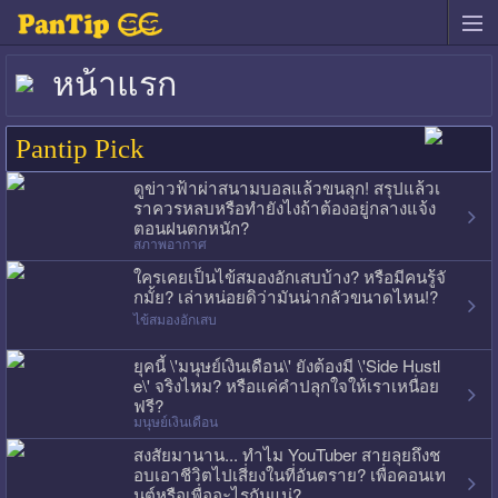
หน้าแรก
Pantip Pick
ดูข่าวฟ้าผ่าสนามบอลแล้วขนลุก! สรุปแล้วเ
ราควรหลบหรือทำยังไงถ้าต้องอยู่กลางแจ้ง
ตอนฝนตกหนัก?
สภาพอากาศ
ใครเคยเป็นไข้สมองอักเสบบ้าง? หรือมีคนรู้จั
กมั้ย? เล่าหน่อยดิว่ามันน่ากลัวขนาดไหน!?
ไข้สมองอักเสบ
ยุคนี้ \'มนุษย์เงินเดือน\' ยังต้องมี \'Side Hustl
e\' จริงไหม? หรือแค่คำปลุกใจให้เราเหนื่อย
ฟรี?
มนุษย์เงินเดือน
สงสัยมานาน... ทำไม YouTuber สายลุยถึงช
อบเอาชีวิตไปเสี่ยงในที่อันตราย? เพื่อคอนเท
นต์หรือเพื่ออะไรกันแน่?