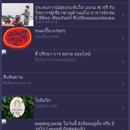
ประสบการณ์สุดประทับใจ! อบรม AI ฟรี กับ
วิทยากรผู้เชี่ยวชาญด้านเอไอ อาจารย์แชม
ป์ ธิติพล เทียมจันทร์ ที่เปลี่ยนมุมมองของผม
วิทยากรด้าน ai
ไปเลย
ขนมเปี๊ยะอร่อยๆ
ขนมเปี๊ยะอร่อยๆ
ที่ ปรึกษา การ ตลาด ออนไลน์
ที่ปรึกษาการตลาดออนไลน์
สืบสันดาน
สืบสันดาน ตอน จบ
โอลิมปิก
โอลิมปิก ปารีส
seeding pantip ในวันนี้ ยังนิยมอยู่มั้ย หรือ ย้
ายไป Lemon8 กันหมดแล้ว