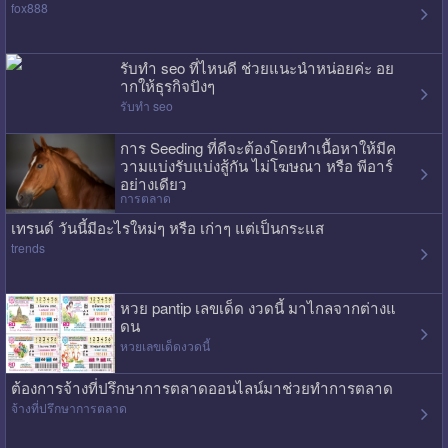
fox888
รับทำ seo ที่ไหนดี ช่วยแนะนำหน่อยค่ะ อย
ากให้ธุรกิจปังๆ
รับทำ seo
การ Seeding ที่ดีจะต้องโดยทำเนื้อหาให้มีค
วามแบ่งรับแบ่งสู้กัน ไม่โฆษณา หรือ พีอาร์
อย่างเดียว
การตลาด
เทรนด์ วันนี้มีอะไรใหม่ๆ หรือ เก่าๆ แต่เป็นกระแส
trends
หวย pantip เลขเด็ด งวดนี้ มาไกลจากต่างแ
ดน
หวยเลขเด็ดงวดนี้
ต้องการจ้างที่ปรึกษาการตลาดออนไลน์มาช่วยทำการตลาด
จ้างที่ปรึกษาการตลาด