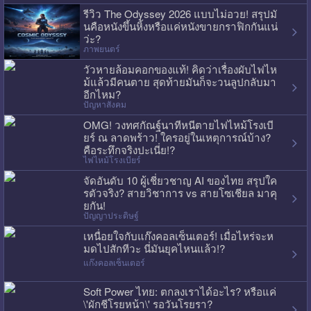
รีวิว The Odyssey 2026 แบบไม่อวย! สรุปมั
นคือหนังขึ้นหิ้งหรือแค่หนังขายกราฟิกกันแน่
ว่ะ?
ภาพยนตร์
วัวหายล้อมคอกของแท้! คิดว่าเรื่องผับไฟไห
ม้แล้วมีคนตาย สุดท้ายมันก็จะวนลูปกลับมา
อีกไหม?
ปัญหาสังคม
OMG! วงทศกัณฐ์นาทีหนีตายไฟไหม้โรงเบี
ยร์ ณ ลาดพร้าว! ใครอยู่ในเหตุการณ์บ้าง?
คือระทึกจริงปะเนี่ย!?
ไฟไหม้โรงเบียร์
จัดอันดับ 10 ผู้เชี่ยวชาญ AI ของไทย สรุปใค
รตัวจริง? สายวิชาการ vs สายโซเชียล มาคุ
ยกัน!
ปัญญาประดิษฐ์
เหนื่อยใจกับแก๊งคอลเซ็นเตอร์! เมื่อไหร่จะห
มดไปสักทีวะ นี่มันยุคไหนแล้ว!?
แก๊งคอลเซ็นเตอร์
Soft Power ไทย: ตกลงเราได้อะไร? หรือแค่
\'ผักชีโรยหน้า\' รอวันโรยรา?