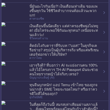
นี่มันอะไรกันเนี่ย?! เงินเดือนเท่าเดิม ของแพ
งขึ้นทุกวัน ใช้ชีวิตลำบากจนท้อแล้วนะพวก
แก!
ค่าครองชีพ
เงินเดือนขึ้นนิดเดียว แต่ค่าครองชีพพุ่งไม่หยุ
ด! เมื่อไหร่จะพอใช้กันนะทุกคน? เหนื่อยจะท
นแล้วว่ะ!
ชีวิตคนทำงาน
คิดยังไงกับดาราที่รับบท \"บอส\" ในธุรกิจเค
รือข่าย? สรุปเป็นผู้บริหารจริง หรือแค่พรีเซน
เตอร์ฟอกขาวให้บริษัท?
ดาราไทย
เอาจริงดิ? ที่บอกว่า AI จะแย่งงานคน 100%
แล้วไอ้โครงการ TH-AI Passport มันจะช่วย
คนไทยรากหญ้าได้จริงๆ เหรอ?
ปัญญาประดิษฐ์ (AI)
ทุนจีนบุกหนัก! แอป Temu เข้าไทย ของถูกจ
นน่ากลัว SME ไทยจะรอดไหม? หรือเราคว
รดีใจที่ได้ของถูก?
ธุรกิจSME
ในที่สุดก็ถึงวันนี้! สมรสเท่าเทียมผ่านสภาแล้
ว... สังคมไทยพร้อมแค่ไหนกับก้าวสำคัญนี้?