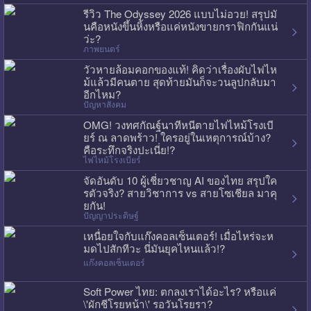
รีวิว The Odyssey 2026 แบบไม่อวย! สรุปมั
นคือหนังขึ้นหิ้งหรือแค่หนังขายกราฟิกกันแน่
ว่ะ?
ภาพยนตร์
วัวหายล้อมคอกของแท้! คิดว่าเรื่องผับไฟไห
ม้แล้วมีคนตาย สุดท้ายมันก็จะวนลูปกลับมา
อีกไหม?
ปัญหาสังคม
OMG! วงทศกัณฐ์นาทีหนีตายไฟไหม้โรงเบี
ยร์ ณ ลาดพร้าว! ใครอยู่ในเหตุการณ์บ้าง?
คือระทึกจริงปะเนี่ย!?
ไฟไหม้โรงเบียร์
จัดอันดับ 10 ผู้เชี่ยวชาญ AI ของไทย สรุปใค
รตัวจริง? สายวิชาการ vs สายโซเชียล มาคุ
ยกัน!
ปัญญาประดิษฐ์
เหนื่อยใจกับแก๊งคอลเซ็นเตอร์! เมื่อไหร่จะห
มดไปสักทีวะ นี่มันยุคไหนแล้ว!?
แก๊งคอลเซ็นเตอร์
Soft Power ไทย: ตกลงเราได้อะไร? หรือแค่
\'ผักชีโรยหน้า\' รอวันโรยรา?