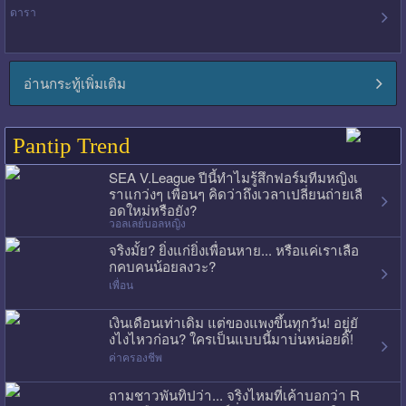
ดารา
อ่านกระทู้เพิ่มเติม
Pantip Trend
SEA V.League ปีนี้ทำไมรู้สึกฟอร์มทีมหญิงเ
ราแกว่งๆ เพื่อนๆ คิดว่าถึงเวลาเปลี่ยนถ่ายเลื
อดใหม่หรือยัง?
วอลเลย์บอลหญิง
จริงมั้ย? ยิ่งแก่ยิ่งเพื่อนหาย... หรือแค่เราเลือ
กคบคนน้อยลงวะ?
เพื่อน
เงินเดือนเท่าเดิม แต่ของแพงขึ้นทุกวัน! อยู่ยั
งไงไหวก่อน? ใครเป็นแบบนี้มาบ่นหน่อยดิ๊!
ค่าครองชีพ
ถามชาวพันทิปว่า... จริงไหมที่เค้าบอกว่า R