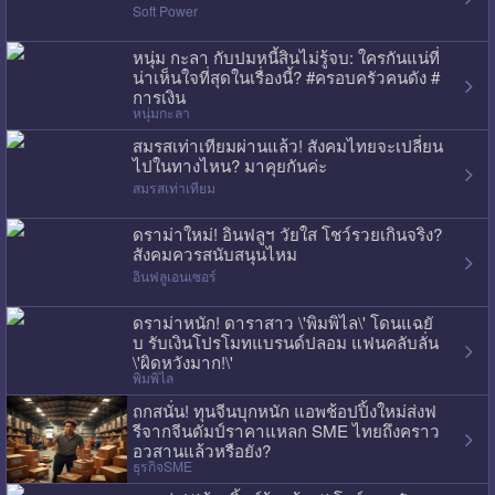
Soft Power
หนุ่ม กะลา กับปมหนี้สินไม่รู้จบ: ใครกันแน่ที่
น่าเห็นใจที่สุดในเรื่องนี้? #ครอบครัวคนดัง #
การเงิน
หนุ่มกะลา
สมรสเท่าเทียมผ่านแล้ว! สังคมไทยจะเปลี่ยน
ไปในทางไหน? มาคุยกันค่ะ
สมรสเท่าเทียม
ดราม่าใหม่! อินฟลูฯ วัยใส โชว์รวยเกินจริง?
สังคมควรสนับสนุนไหม
อินฟลูเอนเซอร์
ดราม่าหนัก! ดาราสาว \'พิมพิไล\' โดนแฉยั
บ รับเงินโปรโมทแบรนด์ปลอม แฟนคลับลั่น
\'ผิดหวังมาก!\'
พิมพิไล
ถกสนั่น! ทุนจีนบุกหนัก แอพช้อปปิ้งใหม่ส่งฟ
รีจากจีนดัมป์ราคาแหลก SME ไทยถึงคราว
อวสานแล้วหรือยัง?
ธุรกิจSME