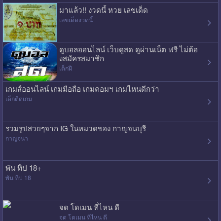
มาแล้ว!! งวดนี้ หวย เลขเด็ด
เลขเด็ดงวดนี้
ดูบอลออนไลน์ เว็บดูสด ดูผ่านเน็ต ฟรี ไม่ต้อ
งสมัครสมาชิก
เด็กฝี
เกมส์ออนไลน์ เกมมือถือ เกมคอมฯ เกมไหนดีกว่า
เด็กติดเกม
รวมรูปสวยๆจาก IG ในหมวดของ กาญจนบุรี
กาญจนา
พัน ทิป 18+
พัน ทิป 18
จด โดเมน ที่ไหน ดี
จด โดเมน ที่ไหน ดี