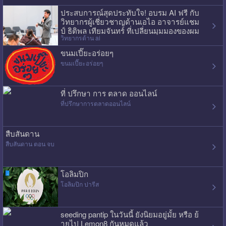
ประสบการณ์สุดประทับใจ! อบรม AI ฟรี กับ
วิทยากรผู้เชี่ยวชาญด้านเอไอ อาจารย์แชม
ป์ ธิติพล เทียมจันทร์ ที่เปลี่ยนมุมมองของผม
วิทยากรด้าน ai
ไปเลย
ขนมเปี๊ยะอร่อยๆ
ขนมเปี๊ยะอร่อยๆ
ที่ ปรึกษา การ ตลาด ออนไลน์
ที่ปรึกษาการตลาดออนไลน์
สืบสันดาน
สืบสันดาน ตอน จบ
โอลิมปิก
โอลิมปิก ปารีส
seeding pantip ในวันนี้ ยังนิยมอยู่มั้ย หรือ ย้
ายไป Lemon8 กันหมดแล้ว