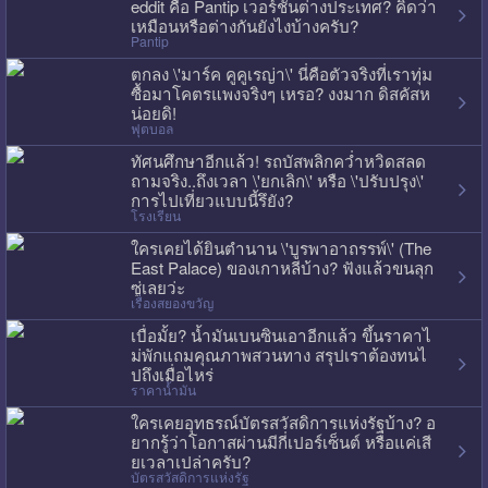
eddit คือ Pantip เวอร์ชั่นต่างประเทศ? คิดว่า
เหมือนหรือต่างกันยังไงบ้างครับ?
Pantip
ตกลง \'มาร์ค คูคูเรญ่า\' นี่คือตัวจริงที่เราทุ่ม
ซื้อมาโคตรแพงจริงๆ เหรอ? งงมาก ดิสคัสห
น่อยดิ!
ฟุตบอล
ทัศนศึกษาอีกแล้ว! รถบัสพลิกคว่ำหวิดสลด
ถามจริง..ถึงเวลา \'ยกเลิก\' หรือ \'ปรับปรุง\'
การไปเที่ยวแบบนี้รึยัง?
โรงเรียน
ใครเคยได้ยินตำนาน \'บูรพาอาถรรพ์\' (The
East Palace) ของเกาหลีบ้าง? ฟังแล้วขนลุก
ซู่เลยว่ะ
เรื่องสยองขวัญ
เบื่อมั้ย? น้ำมันเบนซินเอาอีกแล้ว ขึ้นราคาไ
ม่พักแถมคุณภาพสวนทาง สรุปเราต้องทนไ
ปถึงเมื่อไหร่
ราคาน้ำมัน
ใครเคยอุทธรณ์บัตรสวัสดิการแห่งรัฐบ้าง? อ
ยากรู้ว่าโอกาสผ่านมีกี่เปอร์เซ็นต์ หรือแค่เสี
ยเวลาเปล่าครับ?
บัตรสวัสดิการแห่งรัฐ