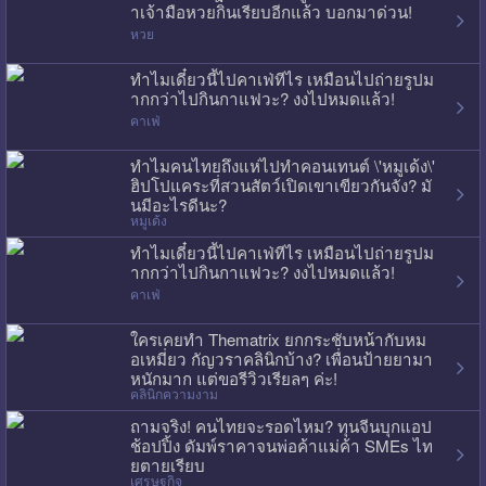
าเจ้ามือหวยกินเรียบอีกแล้ว บอกมาด่วน!
หวย
ทำไมเดี๋ยวนี้ไปคาเฟ่ทีไร เหมือนไปถ่ายรูปม
ากกว่าไปกินกาแฟวะ? งงไปหมดแล้ว!
คาเฟ่
ทำไมคนไทยถึงแห่ไปทำคอนเทนต์ \'หมูเด้ง\'
ฮิปโปแคระที่สวนสัตว์เปิดเขาเขียวกันจัง? มั
นมีอะไรดีนะ?
หมูเด้ง
ทำไมเดี๋ยวนี้ไปคาเฟ่ทีไร เหมือนไปถ่ายรูปม
ากกว่าไปกินกาแฟวะ? งงไปหมดแล้ว!
คาเฟ่
ใครเคยทำ Thematrix ยกกระชับหน้ากับหม
อเหมี่ยว กัญวราคลินิกบ้าง? เพื่อนป้ายยามา
หนักมาก แต่ขอรีวิวเรียลๆ ค่ะ!
คลินิกความงาม
ถามจริง! คนไทยจะรอดไหม? ทุนจีนบุกแอป
ช้อปปิ้ง ดัมพ์ราคาจนพ่อค้าแม่ค้า SMEs ไท
ยตายเรียบ
เศรษฐกิจ