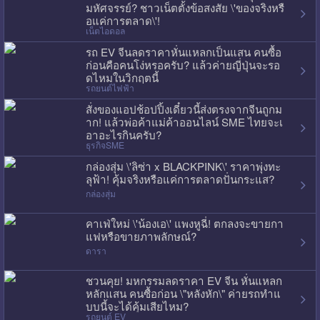
มหัศจรรย์? ชาวเน็ตตั้งข้อสงสัย \'ของจริงหรื
อแค่การตลาด\'!
เน็ตไอดอล
รถ EV จีนลดราคาหั่นแหลกเป็นแสน คนซื้อ
ก่อนคือคนโง่หรอครับ? แล้วค่ายญี่ปุ่นจะรอ
ดไหมในวิกฤตนี้
รถยนต์ไฟฟ้า
สั่งของแอปช้อปปิ้งเดี๋ยวนี้ส่งตรงจากจีนถูกม
าก! แล้วพ่อค้าแม่ค้าออนไลน์ SME ไทยจะเ
อาอะไรกินครับ?
ธุรกิจSME
กล่องสุ่ม \'ลิซ่า x BLACKPINK\' ราคาพุ่งทะ
ลุฟ้า! คุ้มจริงหรือแค่การตลาดปั่นกระแส?
กล่องสุ่ม
คาเฟ่ใหม่ \'น้องเอ\' แพงหูฉี่! ตกลงจะขายกา
แฟหรือขายภาพลักษณ์?
ดารา
ชวนคุย! มหกรรมลดราคา EV จีน หั่นแหลก
หลักแสน คนซื้อก่อน \"หลังหัก\" ค่ายรถทำแ
บบนี้จะได้คุ้มเสียไหม?
รถยนต์ EV