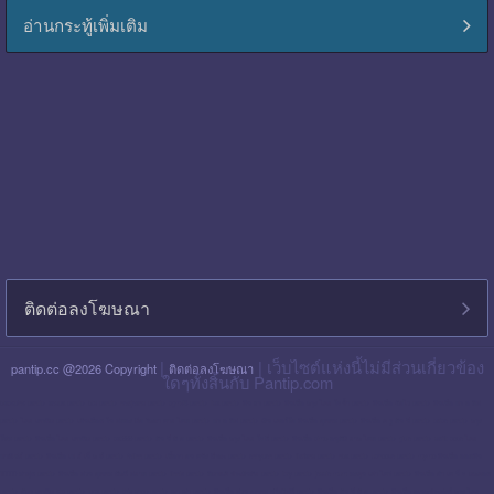
อ่านกระทู้เพิ่มเติม
ติดต่อลงโฆษณา
|
| เว็บไซต์แห่งนี้ไม่มีส่วนเกี่ยวข้อง
pantip.cc @2026 Copyright
ติดต่อลงโฆษณา
ใดๆทั้งสิ้นกับ Pantip.com
blackpink pantip
aespa pantip
bts pantip
newjeans pantip
cgm48 pantip
lisa pantip
สิน ธร pantip
สินเชื่อ กรุง ไทย ใจป้ำ pantip
สินเชื่อ ฉับไว pantip
สินเชื่อ พร อ มิส
pantip
ไทย เครดิต pantip
เส้นเลือด ใน สมอง ตีบ รักษา หาย ไหม pantip
พร อ มิส pantip
เงิน เทอร์โบ สินเชื่อ บุคคล pantip
สินเชื่อ ท รู มัน นี่ pantip
twice pantip
กรุง
โซล pantip
สินเชื่อ ไทย เครดิต pantip
cat999 pantip
มัน นี่ ฮั บ pantip
สินเชื่อ กรุง ไทย ใจดี pantip
สินเชื่อ cimb อนุมัติ ยาก ไหม pantip
gidle pantip
swift code ไทย
พาณิชย์ pantip
สินเชื่อ เพ ย์ เน็ ก ซ์ pantip
refinn pantip
เชื้อรา บน หนัง ศีรษะ pantip
enhypen pantip
fiwfans pantip
nba pantip
uchoose pantip
mymo สินเชื่อ ออมสิน
10000 ล่าสุด pantip
สินเชื่อ ส่วน บุคคล ศักดิ์ สยาม pantip
finnix pantip
มิตรแท้ ประกันภัย pantip
itzy pantip
jessie mum ลงทุน เท่า ไหร่ pantip
สินเชื่อ บํา เห น็ จ ตกทอด
pantip
บัตร เครดิต ktc pantip
lpga pantip
this shop pantip
ญา ญ่า pantip
สินเชื่อ ส่วน บุคคล ศรีสวัสดิ์ pantip
สินเชื่อ มัน นี่ ฮั บ pantip
สินเชื่อ อเนกประสงค์ กรุง ไทย