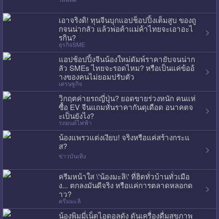
เอาจริงดิ! ทุนจีนบุกแอปช็อปปิ้งเต็มสูบ ของถู
กจนน่ากลัว แล้วพ่อค้าแม่ค้าไทยจะเอาอะไ
รกิน?
ธุรกิจSME
แอปช้อปปิ้งจีนน้องใหม่ดัมพ์ราคายับจนน่าก
ลัว SMEs ไทยจะรอดไหม? หรือเป็นแค่ข้ออ้
างของคนไม่ยอมปรับตัว
เศรษฐกิจ
วิกฤตค่ายรถญี่ปุ่น? ยอดขายร่วงหนัก คนแห่
ซื้อ EV จีนแถมหั่นราคากันดุเดือด อนาคตจ
ะเป็นยังไง?
รถยนต์ไฟฟ้า
น้องแพรวแต่งเงียบ! จริงหรือแค่สร้างกระแ
ส?
ข่าวบันเทิง
ครีมหน้าใส \'น้องมะลิ\' ที่ฮิตทั่วบ้านทั่วเมือ
ง... ตกลงมันดีจริง หรือแค่การตลาดหลอกด
าว?
ครีมมะลิ
น้องพิมมี่เน็ตไอดอลดัง ดันเครื่องดื่มสุขภาพ