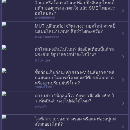
วิกฤตหรือโอกาส? แอปช้อปปิ้งจีนบุกไทยเต็
มตัว ของถูกจนน่าตกใจ แล้ว SME ไทยจะร
อดไหมคะ?
E-commerce
MUT เปลี่ยนมือ! จริตนางงามยุคใหม่ ควรเป็
นแบบไหน? แฟนๆ คิดว่าไงคะ/ครับ?
นางงามจักรวาล
ค่าไฟแพงเกินไปไหม? ส่องบิลเดือนนี้แล้วล
มจะจับ! รัฐบาลควรทำอะไรบ้าง?
ค่าไฟแพง
ซื้อก่อนเจ็บก่อน! ค่ายรถ EV จีนหั่นราคาหลั
กแสนแบบไม่เกรงใจ ตกลงนี่คือกลไกตลาด
หรือเอาเปรียบผู้บริโภค?
รถยนต์ไฟฟ้า
ดาราสาว \'พิกุลแก้ว\' กับข่าวลือเตียงหัก! วิ
วาห์หมื่นล้านจะไปต่อได้ไหม?
ดาราดัง
ไลฟ์สดขายของ: ทางรอด หรือแค่ฟองสบู่แห่
งโลกออนไลน์?
ไลฟ์สด