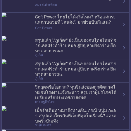
สมรสเท่าเทียม
Soft Power ไทยไปได้จริงไหม? หรือแค่กระ
แสฉาบฉวยที่ \'คนดัง\' มาช่วยปั่นกันแน่?
Soft Power
สรุปแล้ว \"ภูเก็ต\" ยังเป็นของคนไทยไหม? จ
ากเคสฝรั่งทำร้ายหมอ สู่ปัญหาฝรั่งกร่าง-ยึด
หาดสาธารณะ
ภูเก็ต
สรุปแล้ว \"ภูเก็ต\" ยังเป็นของคนไทยไหม? จ
ากเคสฝรั่งทำร้ายหมอ สู่ปัญหาฝรั่งกร่าง-ยึด
หาดสาธารณะ
ภูเก็ต
วิกฤตหรือโอกาส? ทุนจีนส่งของถูกตีตลาดไ
ทยจนโรงงานเจ๊งระนาว สรุปเราผู้บริโภคได้
เปรียบหรือประเทศกำลังพัง!
เศรษฐกิจไทย
เมื่อรักเดินทางมาถึงทางตัน: กรณี หนุ่ม กะล
า สรุปแล้วใครกันที่เจ็บที่สุดในเรื่องนี้? #ครอ
บครัวบันเทิง
หนุ่ม กะลา