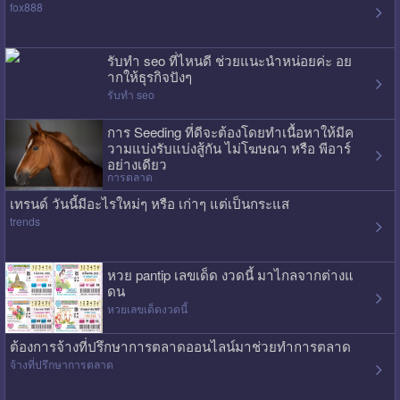
fox888
รับทำ seo ที่ไหนดี ช่วยแนะนำหน่อยค่ะ อย
ากให้ธุรกิจปังๆ
รับทำ seo
การ Seeding ที่ดีจะต้องโดยทำเนื้อหาให้มีค
วามแบ่งรับแบ่งสู้กัน ไม่โฆษณา หรือ พีอาร์
อย่างเดียว
การตลาด
เทรนด์ วันนี้มีอะไรใหม่ๆ หรือ เก่าๆ แต่เป็นกระแส
trends
หวย pantip เลขเด็ด งวดนี้ มาไกลจากต่างแ
ดน
หวยเลขเด็ดงวดนี้
ต้องการจ้างที่ปรึกษาการตลาดออนไลน์มาช่วยทำการตลาด
จ้างที่ปรึกษาการตลาด