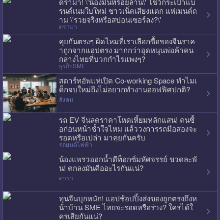
ดราม่า! \'น้องมิ้นท์ร้อยล้าน\' โชว์กระเป๋าแบ
รนด์เนมใบใหม่ ชาวเน็ตเสียงแตก แห่เมนต์ถ
าม \'รวยจริงหรือสปอนเซอร์ลง?\'
ดราม่า
คุยกันตรงๆ ผิดไหมที่เราเลือกซื้อของจีนราค
าถูกจากแอปตรง มากกว่าอุดหนุนพ่อค้าคน
กลางไทยที่บวกกำไรแพงๆ?
ธุรกิจSME
สตาร์ทอัพแห่เปิด Co-working Space ทำไมเ
ด็กจบใหม่ถึงไม่อยากทำงานออฟฟิศปกติ?
สังคม
รถ EV จีนลดราคาโหดเหี้ยมหลักแสน! คนซื้
อก่อนหน้าช้ำใจไหม แล้ววงการรถมือสองจะ
รอดหรือเปล่า มาคุยกันครับ
รถยนต์ไฟฟ้า
น้องแพรวออกน้ำดีท็อกซ์มหัศจรรย์ ขวดละพั
น! ตกลงมันคืออะไรกันแน่?
ดารา
ทุนจีนบุกหนัก! แอปช้อปปิ้งส่งของถูกตรงถึงห
น้าบ้าน SME ไทยจะรอดหรือร่วง? ใครได้ใ
ครเสียกันแน่?