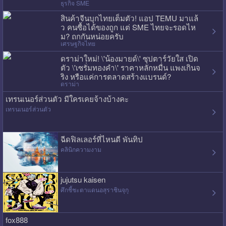
ธุรกิจ SME
สินค้าจีนบุกไทยเต็มตัว! แอป TEMU มาแล้
ว คนซื้อได้ของถูก แต่ SME ไทยจะรอดไห
ม? ถกกันหน่อยครับ
เศรษฐกิจไทย
ดราม่าใหม่! \'น้องมายด์\' ซุปตาร์วัยใส เปิด
ตัว \'เซรั่มทองคำ\' ราคาหลักหมื่น แพงเกินจ
ริง หรือแค่การตลาดสร้างแบรนด์?
ดราม่า
เทรนเนอร์ส่วนตัว มีใครเคยจ้างบ้างคะ
เทรนเนอร์ส่วนตัว
ฉีดฟิลเลอร์ที่ไหนดี พันทิป
คลินิกความงาม
jujutsu kaisen
ศึกชี้ชะตาแดนอสุราชินจุกุ
fox888