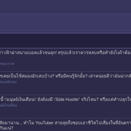
ข่าวฟ้าผ่าสนามบอลแล้วขนลุก! สรุปแล้วเราควรหลบหรือทำยังไงถ้าต้
าพอากาศ
รเคยเป็นไข้สมองอักเสบบ้าง? หรือมีคนรู้จักมั้ย? เล่าหน่อยดิว่ามันน่
สมองอักเสบ
คนี้ \'มนุษย์เงินเดือน\' ยังต้องมี \'Side Hustle\' จริงไหม? หรือแค่คำปลุก
ษย์เงินเดือน
สัยมานาน... ทำไม YouTuber สายลุยถึงชอบเอาชีวิตไปเสี่ยงในที่อันตรา
กันแน่?