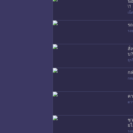
น้
\'!
เน
รถ
รถ
สั
บ?
ธุร
กล
กล่
คา
ดา
ชว
ยไ
รถ