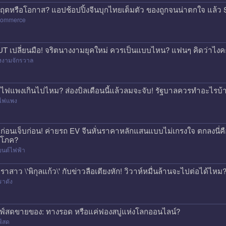
กฤตหรือโอกาส? แอปช้อปปิ้งจีนบุกไทยเต็มตัว ของถูกจนน่าตกใจ แล
commerce
T เปลี่ยนมือ! จริตนางงามยุคใหม่ ควรเป็นแบบไหน? แฟนๆ คิดว่าไงค
งงามจักรวาล
าไฟแพงเกินไปไหม? ส่องบิลเดือนนี้แล้วลมจะจับ! รัฐบาลควรทำอะไรบ้
าไฟแพง
้อก่อนเจ็บก่อน! ค่ายรถ EV จีนหั่นราคาหลักแสนแบบไม่เกรงใจ ตกลงนี่ค
ิโภค?
ยนต์ไฟฟ้า
ราสาว \'พิกุลแก้ว\' กับข่าวลือเตียงหัก! วิวาห์หมื่นล้านจะไปต่อได้ไหม
ราดัง
ฟ์สดขายของ: ทางรอด หรือแค่ฟองสบู่แห่งโลกออนไลน์?
ฟ์สด