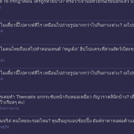
ด 16 กรกฎาคมนี้ ใครถูกหวยบ้าง? หรือว่าเจ้ามือหวยกินเรียบอีกแล้ว 
ย
ไมเดี๋ยวนี้ไปคาเฟ่ทีไร เหมือนไปถ่ายรูปมากกว่าไปกินกาแฟวะ? งงไป
ฟ่
ไมคนไทยถึงแห่ไปทำคอนเทนต์ \'หมูเด้ง\' ฮิปโปแคระที่สวนสัตว์เปิดเขา
เด้ง
ไมเดี๋ยวนี้ไปคาเฟ่ทีไร เหมือนไปถ่ายรูปมากกว่าไปกินกาแฟวะ? งงไป
ฟ่
รเคยทำ Thematrix ยกกระชับหน้ากับหมอเหมี่ยว กัญวราคลินิกบ้าง? เ
วิวเรียลๆ ค่ะ!
ินิกความงาม
มจริง! คนไทยจะรอดไหม? ทุนจีนบุกแอปช้อปปิ้ง ดัมพ์ราคาจนพ่อค้าแ
ษฐกิจ