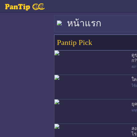
หน้าแรก
Pantip Pick
ดู
ก?
สภ
ใค
ไข้
ยุ
มนุ
สง
ไร