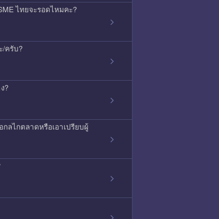
้ว SME ไทยจะรอดไหมคะ?
ะ/ครับ?
าง?
ือกลไกตลาดหรือเอาเปรียบผู้
?