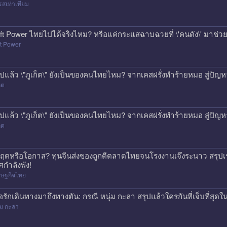
สเท่าเทียม
ft Power ไทยไปได้จริงไหม? หรือแค่กระแสฉาบฉวยที่ \'คนดัง\' มาช่วยป
t Power
ุปแล้ว \"ภูเก็ต\" ยังเป็นของคนไทยไหม? จากเคสฝรั่งทำร้ายหมอ สู่ปั
็ต
ุปแล้ว \"ภูเก็ต\" ยังเป็นของคนไทยไหม? จากเคสฝรั่งทำร้ายหมอ สู่ปั
็ต
กฤตหรือโอกาส? ทุนจีนส่งของถูกตีตลาดไทยจนโรงงานเจ๊งระนาว สรุปเร
ศกำลังพัง!
รษฐกิจไทย
ื่อรักเดินทางมาถึงทางตัน: กรณี หนุ่ม กะลา สรุปแล้วใครกันที่เจ็บที่สุดใน
่ม กะลา