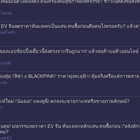
องพิมมี่เน็ตไอดอลดัง ดันเครื่องดื่มสุขภาพมหัศจรรย์? ชาวเน็ตตั้งข้อสง
็ตไอดอล
 EV จีนลดราคาหั่นแหลกเป็นแสน คนซื้อก่อนคือคนโง่หรอครับ? แล้วค่า
ยนต์ไฟฟ้า
่งของแอปช้อปปิ้งเดี๋ยวนี้ส่งตรงจากจีนถูกมาก! แล้วพ่อค้าแม่ค้าออนไ
กิจSME
่องสุ่ม \'ลิซ่า x BLACKPINK\' ราคาพุ่งทะลุฟ้า! คุ้มจริงหรือแค่การตลา
องสุ่ม
เฟ่ใหม่ \'น้องเอ\' แพงหูฉี่! ตกลงจะขายกาแฟหรือขายภาพลักษณ์?
รา
นคุย! มหกรรมลดราคา EV จีน หั่นแหลกหลักแสน คนซื้อก่อน \"หลังหัก\" 
หม?
ยนต์ EV