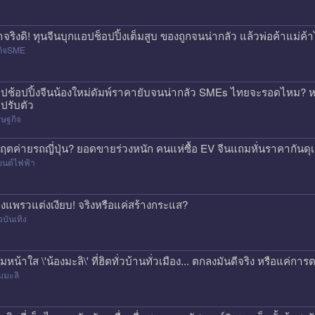
าจริงดิ! ทุนจีนบุกแอปช็อปปิ้งเต็มสูบ ของถูกจนน่ากลัว แล้วพ่อค้าแม่
กิจSME
ปช้อปปิ้งจีนน้องใหม่ดัมพ์ราคายับจนน่ากลัว SMEs ไทยจะรอดไหม? หร
ปรับตัว
ษฐกิจ
กฤตค่ายรถญี่ปุ่น? ยอดขายร่วงหนัก คนแห่ซื้อ EV จีนแถมหั่นราคากันด
ยนต์ไฟฟ้า
องแพรวแต่งเงียบ! จริงหรือแค่สร้างกระแส?
วบันเทิง
ีมหน้าใส \'น้องมะลิ\' ที่ฮิตทั่วบ้านทั่วเมือง... ตกลงมันดีจริง หรือแค
มมะลิ