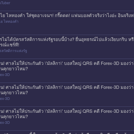
uTuber
ไย ไหทองคำ ใส่ชุดอาเจนฯ! กรี๊ดดด! แฟนบอลตัวจริงว่าไงอ่ะ อินจริงห
ไย ไหทองคำ
รไม่ได้บัตรสวัสดิการแห่งรัฐรอบนี้บ้าง? ยื่นอุทธรณ์ไปแล้วเงียบกริบ ห
รณ์แชร์ที!
รสวัสดิการแห่งรัฐ
วน! ศาลไม่ให้ประกันตัว \'มัลลิกา\' บอสใหญ่ QRS คดี Forex-3D มองว่าโ
นคุกยาวไหม?
rex-3D
วน! ศาลไม่ให้ประกันตัว \'มัลลิกา\' บอสใหญ่ QRS คดี Forex-3D มองว่าโ
นคุกยาวไหม?
rex-3D
วน! ศาลไม่ให้ประกันตัว \'มัลลิกา\' บอสใหญ่ QRS คดี Forex-3D มองว่าโ
นคุกยาวไหม?
rex-3D