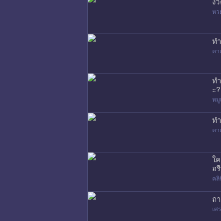
งว
หว
ทำ
คาเ
ทำ
ะ?
หมู
ทำ
คาเ
ใค
อรี
คล
ถา
เศร