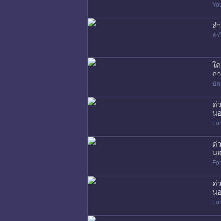
Yo
ลำ
ลำ
ใค
กา
บัต
ด่
นอ
Fo
ด่
นอ
Fo
ด่
นอ
Fo