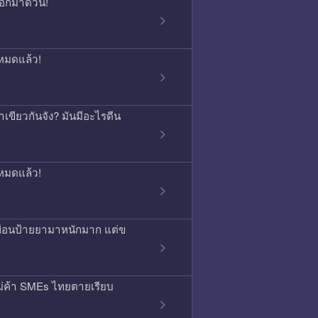
บอกมาด่วน!
หมดแล้ว!
เขียวกันจัง? มันมีอะไรดีน
หมดแล้ว!
พื่อนป้ายยามาหนักมาก แต่ข
ม่ค้า SMEs ไทยตายเรียบ