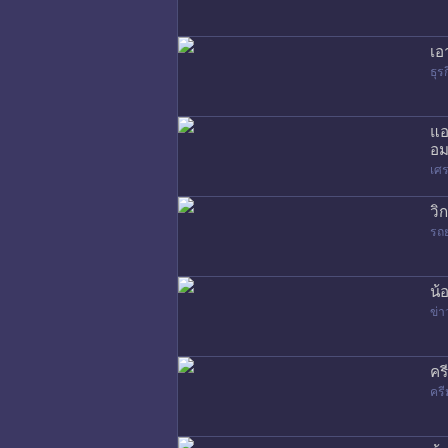
เอ
ธุร
แอ
อม
เศร
วิ
รถ
น้
ข่า
คร
ครี