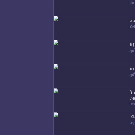
สมร
So
Sof
สร
ภูเก
สร
ภูเก
วิ
เท
เศ
เม
หนุ