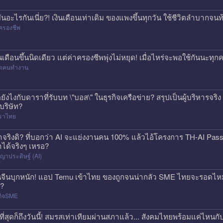
่มันอะไรกันเนี่ย?! เงินเดือนเท่าเดิม ของแพงขึ้นทุกวัน ใช้ชีวิตลำบาก
ครองชีพ
ินเดือนขึ้นนิดเดียว แต่ค่าครองชีพพุ่งไม่หยุด! เมื่อไหร่จะพอใช้กันนะทุ
วิตคนทำงาน
ดยังไงกับดาราที่รับบท \"บอส\" ในธุรกิจเครือข่าย? สรุปเป็นผู้บริหารจร
้บริษัท?
ราไทย
าจริงดิ? ที่บอกว่า AI จะแย่งงานคน 100% แล้วไอ้โครงการ TH-AI Pa
าได้จริงๆ เหรอ?
ญาประดิษฐ์ (AI)
นจีนบุกหนัก! แอป Temu เข้าไทย ของถูกจนน่ากลัว SME ไทยจะรอดไหม?
ก?
กิจSME
ที่สุดก็ถึงวันนี้! สมรสเท่าเทียมผ่านสภาแล้ว... สังคมไทยพร้อมแค่ไหนกั