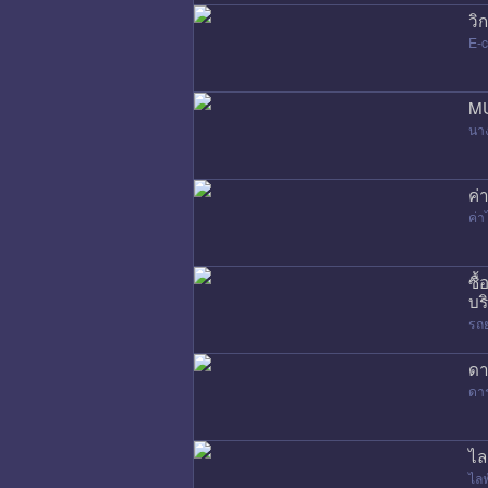
วิ
E-
MU
นา
ค่
ค่
ซื
บร
รถ
ดา
ดา
ไล
ไล