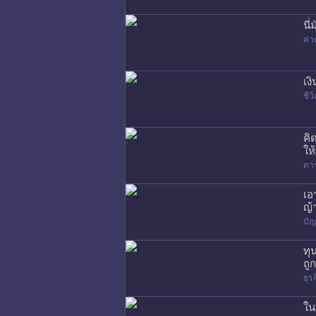
นี
ค่า
เง
ชี
คิ
ให
ดา
เอ
ญ้
ปัญ
ทุ
ถู
ธุร
ใน