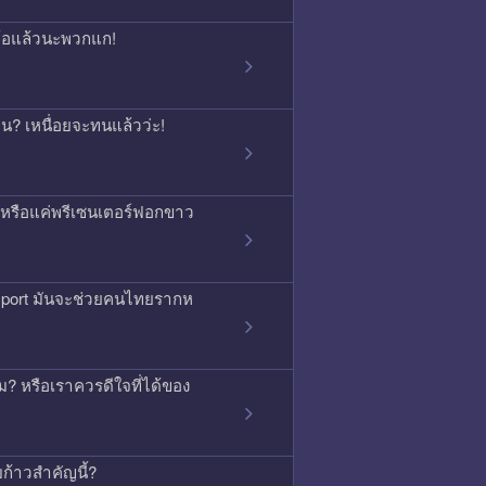
จนท้อแล้วนะพวกแก!
กคน? เหนื่อยจะทนแล้วว่ะ!
ิง หรือแค่พรีเซนเตอร์ฟอกขาว
ssport มันจะช่วยคนไทยรากห
 หรือเราควรดีใจที่ได้ของ
บก้าวสำคัญนี้?