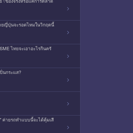
สัย \'ของจริงหรือแค่การตลาด
ยญี่ปุ่นจะรอดไหมในวิกฤตนี้
ลน์ SME ไทยจะเอาอะไรกินครั
ดปั่นกระแส?
ค่ายรถทำแบบนี้จะได้คุ้มเสี