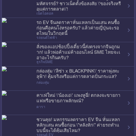
มหัศจรรย์? ชาวเน็ตตั้งข้อสงสัย \'ของจริงหรื
อแค่การตลาด\'!
เน็ตไอดอล
รถ EV จีนลดราคาหั่นแหลกเป็นแสน คนซื้อ
ก่อนคือคนโง่หรอครับ? แล้วค่ายญี่ปุ่นจะรอ
ดไหมในวิกฤตนี้
รถยนต์ไฟฟ้า
สั่งของแอปช้อปปิ้งเดี๋ยวนี้ส่งตรงจากจีนถูกม
าก! แล้วพ่อค้าแม่ค้าออนไลน์ SME ไทยจะเ
อาอะไรกินครับ?
ธุรกิจSME
กล่องสุ่ม \'ลิซ่า x BLACKPINK\' ราคาพุ่งทะ
ลุฟ้า! คุ้มจริงหรือแค่การตลาดปั่นกระแส?
กล่องสุ่ม
คาเฟ่ใหม่ \'น้องเอ\' แพงหูฉี่! ตกลงจะขายกา
แฟหรือขายภาพลักษณ์?
ดารา
ชวนคุย! มหกรรมลดราคา EV จีน หั่นแหลก
หลักแสน คนซื้อก่อน \"หลังหัก\" ค่ายรถทำแ
บบนี้จะได้คุ้มเสียไหม?
รถยนต์ EV