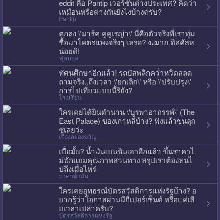
eddit คือ Pantip เวอร์ชั่นต่างประเทศ? คิดว่า
เหมือนหรือต่างกันยังไงบ้างครับ?
Pantip
ตกลง \'มาร์ค คูคูเรญ่า\' นี่คือตัวจริงที่เราทุ่ม
ซื้อมาโคตรแพงจริงๆ เหรอ? งงมาก ดิสคัสห
น่อยดิ!
ฟุตบอล
ทัศนศึกษาอีกแล้ว! รถบัสพลิกคว่ำหวิดสลด
ถามจริง..ถึงเวลา \'ยกเลิก\' หรือ \'ปรับปรุง\'
การไปเที่ยวแบบนี้รึยัง?
โรงเรียน
ใครเคยได้ยินตำนาน \'บูรพาอาถรรพ์\' (The
East Palace) ของเกาหลีบ้าง? ฟังแล้วขนลุก
ซู่เลยว่ะ
เรื่องสยองขวัญ
เบื่อมั้ย? น้ำมันเบนซินเอาอีกแล้ว ขึ้นราคาไ
ม่พักแถมคุณภาพสวนทาง สรุปเราต้องทนไ
ปถึงเมื่อไหร่
ราคาน้ำมัน
ใครเคยอุทธรณ์บัตรสวัสดิการแห่งรัฐบ้าง? อ
ยากรู้ว่าโอกาสผ่านมีกี่เปอร์เซ็นต์ หรือแค่เสี
ยเวลาเปล่าครับ?
บัตรสวัสดิการแห่งรัฐ