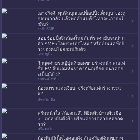
เอาจริงดิ! ทุนจีนบุกแอปช็อปปิ้งเต็มสูบ ของถู
กจนน่ากลัว แล้วพ่อค้าแม่ค้าไทยจะเอาอะไ
รกิน?
ธุรกิจSME
แอปช้อปปิ้งจีนน้องใหม่ดัมพ์ราคายับจนน่าก
ลัว SMEs ไทยจะรอดไหม? หรือเป็นแค่ข้ออ้
างของคนไม่ยอมปรับตัว
เศรษฐกิจ
วิกฤตค่ายรถญี่ปุ่น? ยอดขายร่วงหนัก คนแห่
ซื้อ EV จีนแถมหั่นราคากันดุเดือด อนาคตจ
ะเป็นยังไง?
รถยนต์ไฟฟ้า
น้องแพรวแต่งเงียบ! จริงหรือแค่สร้างกระแ
ส?
ข่าวบันเทิง
ครีมหน้าใส \'น้องมะลิ\' ที่ฮิตทั่วบ้านทั่วเมือ
ง... ตกลงมันดีจริง หรือแค่การตลาดหลอกด
าว?
ครีมมะลิ
น้องพิมมี่เน็ตไอดอลดัง ดันเครื่องดื่มสุขภาพ