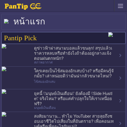
หน้าแรก
Pantip Pick
ดูข่าวฟ้าผ่าสนามบอลแล้วขนลุก! สรุปแล้วเ
ราควรหลบหรือทำยังไงถ้าต้องอยู่กลางแจ้ง
ตอนฝนตกหนัก?
สภาพอากาศ
ใครเคยเป็นไข้สมองอักเสบบ้าง? หรือมีคนรู้จั
กมั้ย? เล่าหน่อยดิว่ามันน่ากลัวขนาดไหน!?
ไข้สมองอักเสบ
ยุคนี้ \'มนุษย์เงินเดือน\' ยังต้องมี \'Side Hustl
e\' จริงไหม? หรือแค่คำปลุกใจให้เราเหนื่อย
ฟรี?
มนุษย์เงินเดือน
สงสัยมานาน... ทำไม YouTuber สายลุยถึงช
อบเอาชีวิตไปเสี่ยงในที่อันตราย? เพื่อคอนเท
นต์หรือเพื่ออะไรกันแน่?