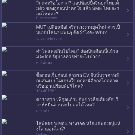
วิกฤตหรือโอกาส? แอปช้อปปิ้งจีนบุกไทยเต็
มตัว ของถูกจนน่าตกใจ แล้ว SME ไทยจะร
อดไหมคะ?
E-commerce
MUT เปลี่ยนมือ! จริตนางงามยุคใหม่ ควรเป็
นแบบไหน? แฟนๆ คิดว่าไงคะ/ครับ?
นางงามจักรวาล
ค่าไฟแพงเกินไปไหม? ส่องบิลเดือนนี้แล้วล
มจะจับ! รัฐบาลควรทำอะไรบ้าง?
ค่าไฟแพง
ซื้อก่อนเจ็บก่อน! ค่ายรถ EV จีนหั่นราคาหลั
กแสนแบบไม่เกรงใจ ตกลงนี่คือกลไกตลาด
หรือเอาเปรียบผู้บริโภค?
รถยนต์ไฟฟ้า
ดาราสาว \'พิกุลแก้ว\' กับข่าวลือเตียงหัก! วิ
วาห์หมื่นล้านจะไปต่อได้ไหม?
ดาราดัง
ไลฟ์สดขายของ: ทางรอด หรือแค่ฟองสบู่แห่
งโลกออนไลน์?
ไลฟ์สด