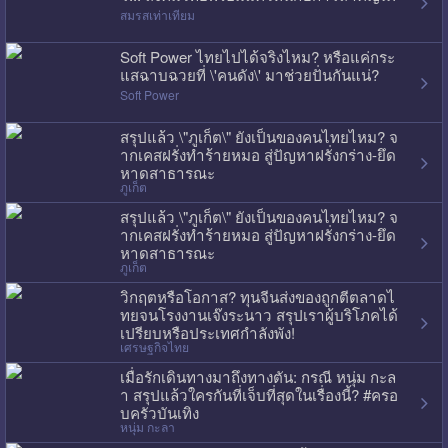
สมรสเท่าเทียม
Soft Power ไทยไปได้จริงไหม? หรือแค่กระ
แสฉาบฉวยที่ \'คนดัง\' มาช่วยปั่นกันแน่?
Soft Power
สรุปแล้ว \"ภูเก็ต\" ยังเป็นของคนไทยไหม? จ
ากเคสฝรั่งทำร้ายหมอ สู่ปัญหาฝรั่งกร่าง-ยึด
หาดสาธารณะ
ภูเก็ต
สรุปแล้ว \"ภูเก็ต\" ยังเป็นของคนไทยไหม? จ
ากเคสฝรั่งทำร้ายหมอ สู่ปัญหาฝรั่งกร่าง-ยึด
หาดสาธารณะ
ภูเก็ต
วิกฤตหรือโอกาส? ทุนจีนส่งของถูกตีตลาดไ
ทยจนโรงงานเจ๊งระนาว สรุปเราผู้บริโภคได้
เปรียบหรือประเทศกำลังพัง!
เศรษฐกิจไทย
เมื่อรักเดินทางมาถึงทางตัน: กรณี หนุ่ม กะล
า สรุปแล้วใครกันที่เจ็บที่สุดในเรื่องนี้? #ครอ
บครัวบันเทิง
หนุ่ม กะลา