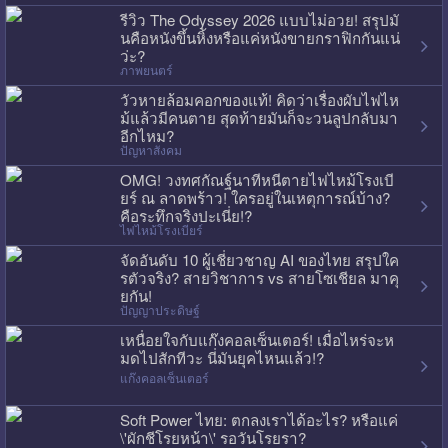
รีวิว The Odyssey 2026 แบบไม่อวย! สรุปมั
นคือหนังขึ้นหิ้งหรือแค่หนังขายกราฟิกกันแน่
ว่ะ?
ภาพยนตร์
วัวหายล้อมคอกของแท้! คิดว่าเรื่องผับไฟไห
ม้แล้วมีคนตาย สุดท้ายมันก็จะวนลูปกลับมา
อีกไหม?
ปัญหาสังคม
OMG! วงทศกัณฐ์นาทีหนีตายไฟไหม้โรงเบี
ยร์ ณ ลาดพร้าว! ใครอยู่ในเหตุการณ์บ้าง?
คือระทึกจริงปะเนี่ย!?
ไฟไหม้โรงเบียร์
จัดอันดับ 10 ผู้เชี่ยวชาญ AI ของไทย สรุปใค
รตัวจริง? สายวิชาการ vs สายโซเชียล มาคุ
ยกัน!
ปัญญาประดิษฐ์
เหนื่อยใจกับแก๊งคอลเซ็นเตอร์! เมื่อไหร่จะห
มดไปสักทีวะ นี่มันยุคไหนแล้ว!?
แก๊งคอลเซ็นเตอร์
Soft Power ไทย: ตกลงเราได้อะไร? หรือแค่
\'ผักชีโรยหน้า\' รอวันโรยรา?