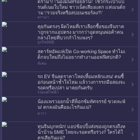
ดราม่า! \'น้องมิ้นท์ร้อยล้าน\' โชว์กระเป๋าแบ
รนด์เนมใบใหม่ ชาวเน็ตเสียงแตก แห่เมนต์ถ
าม \'รวยจริงหรือสปอนเซอร์ลง?\'
ดราม่า
คุยกันตรงๆ ผิดไหมที่เราเลือกซื้อของจีนราค
าถูกจากแอปตรง มากกว่าอุดหนุนพ่อค้าคน
กลางไทยที่บวกกำไรแพงๆ?
ธุรกิจSME
สตาร์ทอัพแห่เปิด Co-working Space ทำไมเ
ด็กจบใหม่ถึงไม่อยากทำงานออฟฟิศปกติ?
สังคม
รถ EV จีนลดราคาโหดเหี้ยมหลักแสน! คนซื้
อก่อนหน้าช้ำใจไหม แล้ววงการรถมือสองจะ
รอดหรือเปล่า มาคุยกันครับ
รถยนต์ไฟฟ้า
น้องแพรวออกน้ำดีท็อกซ์มหัศจรรย์ ขวดละพั
น! ตกลงมันคืออะไรกันแน่?
ดารา
ทุนจีนบุกหนัก! แอปช้อปปิ้งส่งของถูกตรงถึงห
น้าบ้าน SME ไทยจะรอดหรือร่วง? ใครได้ใ
ครเสียกันแน่?