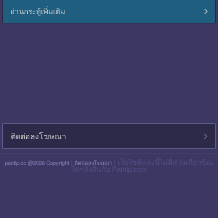
อ่านกระทู้เพิ่มเติม
ติดต่อลงโฆษณา
|
| เว็บไซต์แห่งนี้ไม่มีส่วนเกี่ยวข้อง
pantip.cc @2026 Copyright
ติดต่อลงโฆษณา
ใดๆทั้งสิ้นกับ Pantip.com
blackpink pantip
aespa pantip
bts pantip
newjeans pantip
cgm48 pantip
lisa pantip
สิน ธร pantip
สินเชื่อ กรุง ไทย ใจป้ำ pantip
สินเชื่อ ฉับไว pantip
สินเชื่อ พร อ มิส
pantip
ไทย เครดิต pantip
เส้นเลือด ใน สมอง ตีบ รักษา หาย ไหม pantip
พร อ มิส pantip
เงิน เทอร์โบ สินเชื่อ บุคคล pantip
สินเชื่อ ท รู มัน นี่ pantip
twice pantip
กรุง
โซล pantip
สินเชื่อ ไทย เครดิต pantip
cat999 pantip
มัน นี่ ฮั บ pantip
สินเชื่อ กรุง ไทย ใจดี pantip
สินเชื่อ cimb อนุมัติ ยาก ไหม pantip
gidle pantip
swift code ไทย
พาณิชย์ pantip
สินเชื่อ เพ ย์ เน็ ก ซ์ pantip
refinn pantip
เชื้อรา บน หนัง ศีรษะ pantip
enhypen pantip
fiwfans pantip
nba pantip
uchoose pantip
mymo สินเชื่อ ออมสิน
10000 ล่าสุด pantip
สินเชื่อ ส่วน บุคคล ศักดิ์ สยาม pantip
finnix pantip
มิตรแท้ ประกันภัย pantip
itzy pantip
jessie mum ลงทุน เท่า ไหร่ pantip
สินเชื่อ บํา เห น็ จ ตกทอด
pantip
บัตร เครดิต ktc pantip
lpga pantip
this shop pantip
ญา ญ่า pantip
สินเชื่อ ส่วน บุคคล ศรีสวัสดิ์ pantip
สินเชื่อ มัน นี่ ฮั บ pantip
สินเชื่อ อเนกประสงค์ กรุง ไทย