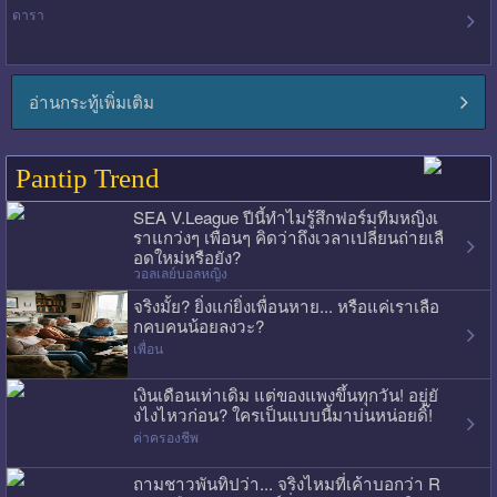
ดารา
อ่านกระทู้เพิ่มเติม
Pantip Trend
SEA V.League ปีนี้ทำไมรู้สึกฟอร์มทีมหญิงเ
ราแกว่งๆ เพื่อนๆ คิดว่าถึงเวลาเปลี่ยนถ่ายเลื
อดใหม่หรือยัง?
วอลเลย์บอลหญิง
จริงมั้ย? ยิ่งแก่ยิ่งเพื่อนหาย... หรือแค่เราเลือ
กคบคนน้อยลงวะ?
เพื่อน
เงินเดือนเท่าเดิม แต่ของแพงขึ้นทุกวัน! อยู่ยั
งไงไหวก่อน? ใครเป็นแบบนี้มาบ่นหน่อยดิ๊!
ค่าครองชีพ
ถามชาวพันทิปว่า... จริงไหมที่เค้าบอกว่า R