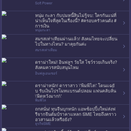
Soft Power
หนุ่ม กะลา กับปมหนี้สินไม่รู้จบ: ใครกันแน่ที่
น่าเห็นใจที่สุดในเรื่องนี้? #ครอบครัวคนดัง #
การเงิน
หนุ่มกะลา
สมรสเท่าเทียมผ่านแล้ว! สังคมไทยจะเปลี่ยน
ไปในทางไหน? มาคุยกันค่ะ
สมรสเท่าเทียม
ดราม่าใหม่! อินฟลูฯ วัยใส โชว์รวยเกินจริง?
สังคมควรสนับสนุนไหม
อินฟลูเอนเซอร์
ดราม่าหนัก! ดาราสาว \'พิมพิไล\' โดนแฉยั
บ รับเงินโปรโมทแบรนด์ปลอม แฟนคลับลั่น
\'ผิดหวังมาก!\'
พิมพิไล
ถกสนั่น! ทุนจีนบุกหนัก แอพช้อปปิ้งใหม่ส่งฟ
รีจากจีนดัมป์ราคาแหลก SME ไทยถึงคราว
อวสานแล้วหรือยัง?
ธุรกิจSME