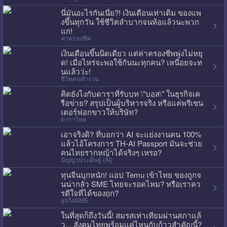
นี่มันอะไรกันเนี่ย?! เงินเดือนเท่าเดิม ของแพ
งขึ้นทุกวัน ใช้ชีวิตลำบากจนท้อแล้วนะพวก
แก!
ค่าครองชีพ
เงินเดือนขึ้นนิดเดียว แต่ค่าครองชีพพุ่งไม่หยุ
ด! เมื่อไหร่จะพอใช้กันนะทุกคน? เหนื่อยจะท
นแล้วว่ะ!
ชีวิตคนทำงาน
คิดยังไงกับดาราที่รับบท \"บอส\" ในธุรกิจเค
รือข่าย? สรุปเป็นผู้บริหารจริง หรือแค่พรีเซน
เตอร์ฟอกขาวให้บริษัท?
ดาราไทย
เอาจริงดิ? ที่บอกว่า AI จะแย่งงานคน 100%
แล้วไอ้โครงการ TH-AI Passport มันจะช่วย
คนไทยรากหญ้าได้จริงๆ เหรอ?
ปัญญาประดิษฐ์ (AI)
ทุนจีนบุกหนัก! แอป Temu เข้าไทย ของถูกจ
นน่ากลัว SME ไทยจะรอดไหม? หรือเราคว
รดีใจที่ได้ของถูก?
ธุรกิจSME
ในที่สุดก็ถึงวันนี้! สมรสเท่าเทียมผ่านสภาแล้
ว... สังคมไทยพร้อมแค่ไหนกับก้าวสำคัญนี้?