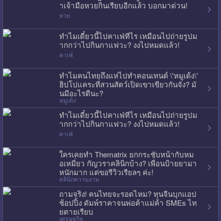
าเจ้ามือหวยกินเรียบอีกแล้ว บอกมาด่วน!
หวย
ทำไมเดี๋ยวนี้ไปคาเฟ่ทีไร เหมือนไปถ่ายรูปม
ากกว่าไปกินกาแฟวะ? งงไปหมดแล้ว!
คาเฟ่
ทำไมคนไทยถึงแห่ไปทำคอนเทนต์ \'หมูเด้ง\'
ฮิปโปแคระที่สวนสัตว์เปิดเขาเขียวกันจัง? มั
นมีอะไรดีนะ?
หมูเด้ง
ทำไมเดี๋ยวนี้ไปคาเฟ่ทีไร เหมือนไปถ่ายรูปม
ากกว่าไปกินกาแฟวะ? งงไปหมดแล้ว!
คาเฟ่
ใครเคยทำ Thematrix ยกกระชับหน้ากับหม
อเหมี่ยว กัญวราคลินิกบ้าง? เพื่อนป้ายยามา
หนักมาก แต่ขอรีวิวเรียลๆ ค่ะ!
คลินิกความงาม
ถามจริง! คนไทยจะรอดไหม? ทุนจีนบุกแอป
ช้อปปิ้ง ดัมพ์ราคาจนพ่อค้าแม่ค้า SMEs ไท
ยตายเรียบ
เศรษฐกิจ