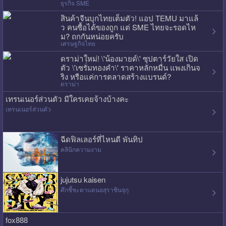
ธุรกิจ SME
สินค้าจีนบุกไทยเต็มตัว! แอป TEMU มาแล้
ว คนซื้อได้ของถูก แต่ SME ไทยจะรอดไห
ม? ถกกันหน่อยครับ
เศรษฐกิจไทย
ดราม่าใหม่! \'น้องมายด์\' ซุปตาร์วัยใส เปิด
ตัว \'เซรั่มทองคำ\' ราคาหลักหมื่น แพงเกินจ
ริง หรือแค่การตลาดสร้างแบรนด์?
ดราม่า
เทรนเนอร์ส่วนตัว มีใครเคยจ้างบ้างคะ
เทรนเนอร์ส่วนตัว
ฉีดฟิลเลอร์ที่ไหนดี พันทิป
คลินิกความงาม
jujutsu kaisen
ศึกชี้ชะตาแดนอสุราชินจุกุ
fox888