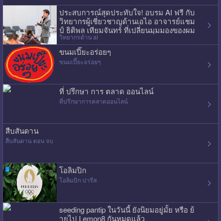
ประสบการณ์สุดประทับใจ! อบรม AI ฟรี กับ
วิทยากรผู้เชี่ยวชาญด้านเอไอ อาจารย์แชม
ป์ ธิติพล เทียมจันทร์ ที่เปลี่ยนมุมมองของผม
วิทยากรด้าน ai
ไปเลย
ขนมเปี๊ยะอร่อยๆ
ขนมเปี๊ยะอร่อยๆ
ที่ ปรึกษา การ ตลาด ออนไลน์
ที่ปรึกษาการตลาดออนไลน์
สืบสันดาน
สืบสันดาน ตอน จบ
โอลิมปิก
โอลิมปิก ปารีส
seeding pantip ในวันนี้ ยังนิยมอยู่มั้ย หรือ ย้
ายไป Lemon8 กันหมดแล้ว