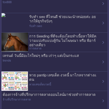
fox888
รับทำ seo ที่ไหนดี ช่วยแนะนำหน่อยค่ะ อย
ากให้ธุรกิจปังๆ
รับทำ seo
การ Seeding ที่ดีจะต้องโดยทำเนื้อหาให้มีค
วามแบ่งรับแบ่งสู้กัน ไม่โฆษณา หรือ พีอาร์
อย่างเดียว
การตลาด
เทรนด์ วันนี้มีอะไรใหม่ๆ หรือ เก่าๆ แต่เป็นกระแส
trends
หวย pantip เลขเด็ด งวดนี้ มาไกลจากต่างแ
ดน
หวยเลขเด็ดงวดนี้
ต้องการจ้างที่ปรึกษาการตลาดออนไลน์มาช่วยทำการตลาด
จ้างที่ปรึกษาการตลาด