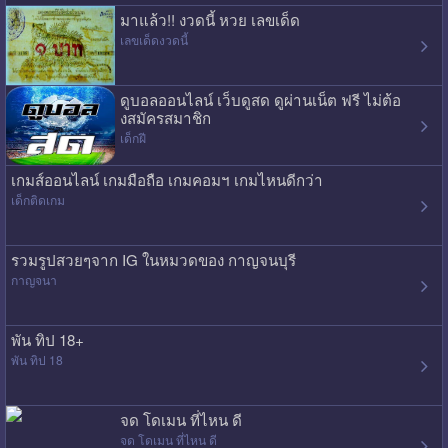
มาแล้ว!! งวดนี้ หวย เลขเด็ด
เลขเด็ดงวดนี้
ดูบอลออนไลน์ เว็บดูสด ดูผ่านเน็ต ฟรี ไม่ต้อ
งสมัครสมาชิก
เด็กฝี
เกมส์ออนไลน์ เกมมือถือ เกมคอมฯ เกมไหนดีกว่า
เด็กติดเกม
รวมรูปสวยๆจาก IG ในหมวดของ กาญจนบุรี
กาญจนา
พัน ทิป 18+
พัน ทิป 18
จด โดเมน ที่ไหน ดี
จด โดเมน ที่ไหน ดี