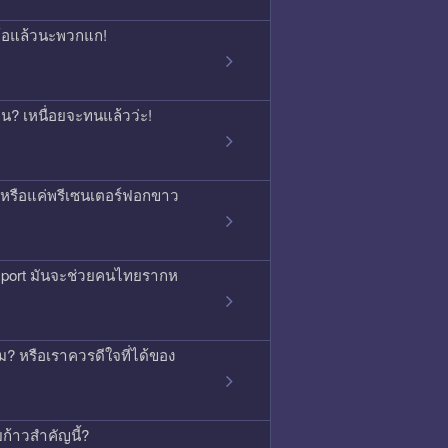
จนท้อแล้วนะพวกแก!
กคน? เหนื่อยจะทนแล้วว่ะ!
ิง หรือแค่พรีเซนเตอร์ฟอกขาว
ssport มันจะช่วยคนไทยรากห
 หรือเราควรดีใจที่ได้ของ
บก้าวสำคัญนี้?