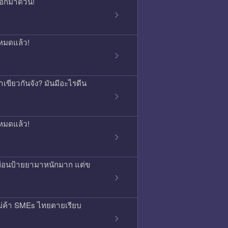
บอกมาด่วน!
หมดแล้ว!
เขียวกันจัง? มันมีอะไรดีน
หมดแล้ว!
พื่อนป้ายยามาหนักมาก แต่ข
ม่ค้า SMEs ไทยตายเรียบ