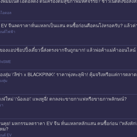
องพิมมี่เน็ตไอดอลดัง ดันเครื่องดื่มสุขภาพมหัศจรรย์? ชาวเน็ตตั้งข้อสง
็ตไอดอล
 EV จีนลดราคาหั่นแหลกเป็นแสน คนซื้อก่อนคือคนโง่หรอครับ? แล้วค่า
ยนต์ไฟฟ้า
่งของแอปช้อปปิ้งเดี๋ยวนี้ส่งตรงจากจีนถูกมาก! แล้วพ่อค้าแม่ค้าออนไ
กิจSME
่องสุ่ม \'ลิซ่า x BLACKPINK\' ราคาพุ่งทะลุฟ้า! คุ้มจริงหรือแค่การตลา
องสุ่ม
เฟ่ใหม่ \'น้องเอ\' แพงหูฉี่! ตกลงจะขายกาแฟหรือขายภาพลักษณ์?
รา
นคุย! มหกรรมลดราคา EV จีน หั่นแหลกหลักแสน คนซื้อก่อน \"หลังหัก\" 
หม?
ยนต์ EV