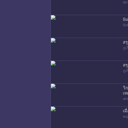
สมร
So
Sof
สร
ภูเก
สร
ภูเก
วิ
เท
เศ
เม
หนุ