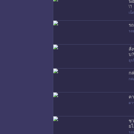
น้
\'!
เน
รถ
รถ
สั
บ?
ธุร
กล
กล่
คา
ดา
ชว
ยไ
รถ