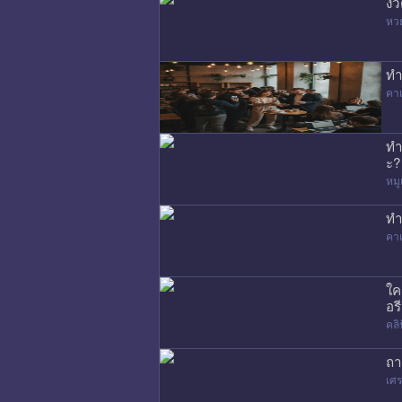
งว
หว
ทำ
คาเ
ทำ
ะ?
หมู
ทำ
คาเ
ใค
อรี
คล
ถา
เศร