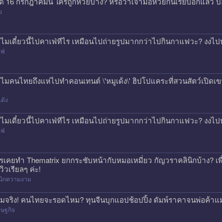
ด 16 กรกฎาคมนี้ ใครถูกหวยบ้าง? หรือว่าเจ้ามือหวยกินเรียบอีกแล้ว 
ย
ไมเดี๋ยวนี้ไปคาเฟ่ทีไร เหมือนไปถ่ายรูปมากกว่าไปกินกาแฟวะ? งงไป
ฟ่
ไมคนไทยถึงแห่ไปทำคอนเทนต์ \'หมูเด้ง\' ฮิปโปแคระที่สวนสัตว์เปิดเขา
เด้ง
ไมเดี๋ยวนี้ไปคาเฟ่ทีไร เหมือนไปถ่ายรูปมากกว่าไปกินกาแฟวะ? งงไป
ฟ่
รเคยทำ Thematrix ยกกระชับหน้ากับหมอเหมี่ยว กัญวราคลินิกบ้าง? เ
วิวเรียลๆ ค่ะ!
ินิกความงาม
มจริง! คนไทยจะรอดไหม? ทุนจีนบุกแอปช้อปปิ้ง ดัมพ์ราคาจนพ่อค้าแ
ษฐกิจ