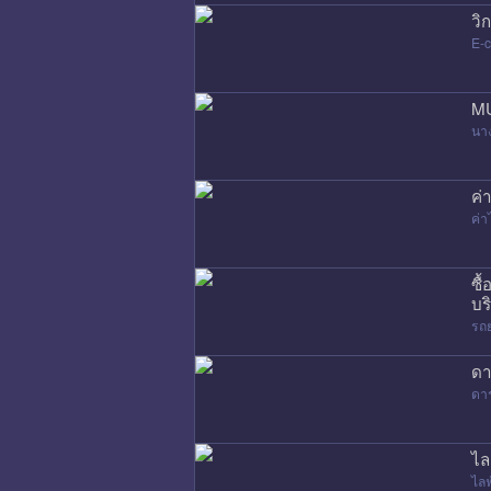
วิ
E-
MU
นา
ค่
ค่
ซื
บร
รถ
ดา
ดา
ไล
ไล