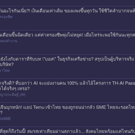
่มันอะไรกันเนี่ย?! เงินเดือนเท่าเดิม ของแพงขึ้นทุกวัน ใช้ชีวิตลำบาก
ครองชีพ
ินเดือนขึ้นนิดเดียว แต่ค่าครองชีพพุ่งไม่หยุด! เมื่อไหร่จะพอใช้กันนะทุ
วิตคนทำงาน
ดยังไงกับดาราที่รับบท \"บอส\" ในธุรกิจเครือข่าย? สรุปเป็นผู้บริหารจร
้บริษัท?
ราไทย
าจริงดิ? ที่บอกว่า AI จะแย่งงานคน 100% แล้วไอ้โครงการ TH-AI Pa
าได้จริงๆ เหรอ?
ญาประดิษฐ์ (AI)
นจีนบุกหนัก! แอป Temu เข้าไทย ของถูกจนน่ากลัว SME ไทยจะรอดไหม?
ก?
กิจSME
ที่สุดก็ถึงวันนี้! สมรสเท่าเทียมผ่านสภาแล้ว... สังคมไทยพร้อมแค่ไหนกั