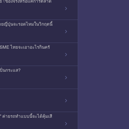
สัย \'ของจริงหรือแค่การตลาด
ยญี่ปุ่นจะรอดไหมในวิกฤตนี้
ลน์ SME ไทยจะเอาอะไรกินครั
ดปั่นกระแส?
ค่ายรถทำแบบนี้จะได้คุ้มเสี