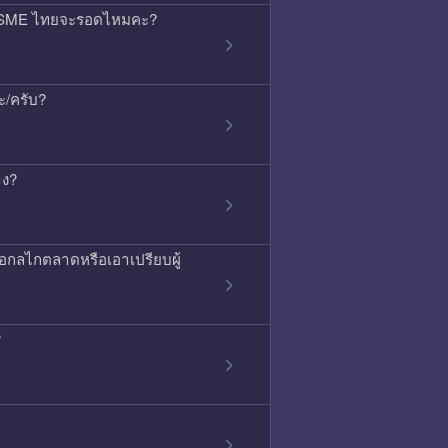
้ว SME ไทยจะรอดไหมคะ?
ะ/ครับ?
าง?
ือกลไกตลาดหรือเอาเปรียบผู้
?