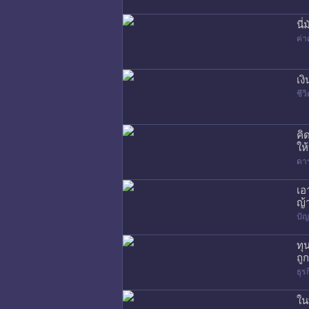
นี
ค่า
เง
ชี
คิ
ให
ดา
เอ
ญ้
ปัญ
ทุ
ถู
ธุร
ใน