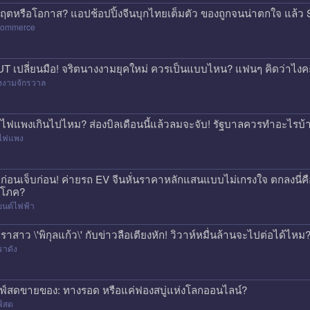
กฤตหรือโอกาส? แอปช้อปปิ้งจีนบุกไทยเต็มตัว ของถูกจนน่าตกใจ แล
commerce
T เปลี่ยนมือ! จริตนางงามยุคใหม่ ควรเป็นแบบไหน? แฟนๆ คิดว่าไงค
งงามจักรวาล
าไฟแพงเกินไปไหม? ส่องบิลเดือนนี้แล้วลมจะจับ! รัฐบาลควรทำอะไรบ้
าไฟแพง
้อก่อนเจ็บก่อน! ค่ายรถ EV จีนหั่นราคาหลักแสนแบบไม่เกรงใจ ตกลงนี่ค
ิโภค?
ยนต์ไฟฟ้า
ราสาว \'พิกุลแก้ว\' กับข่าวลือเตียงหัก! วิวาห์หมื่นล้านจะไปต่อได้ไหม
ราดัง
ฟ์สดขายของ: ทางรอด หรือแค่ฟองสบู่แห่งโลกออนไลน์?
ฟ์สด