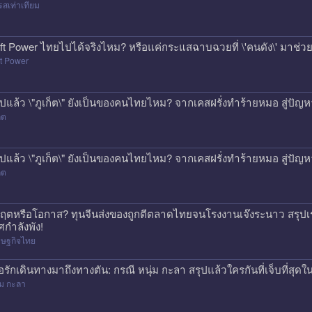
สเท่าเทียม
ft Power ไทยไปได้จริงไหม? หรือแค่กระแสฉาบฉวยที่ \'คนดัง\' มาช่วยป
t Power
ุปแล้ว \"ภูเก็ต\" ยังเป็นของคนไทยไหม? จากเคสฝรั่งทำร้ายหมอ สู่ปั
็ต
ุปแล้ว \"ภูเก็ต\" ยังเป็นของคนไทยไหม? จากเคสฝรั่งทำร้ายหมอ สู่ปั
็ต
กฤตหรือโอกาส? ทุนจีนส่งของถูกตีตลาดไทยจนโรงงานเจ๊งระนาว สรุปเร
ศกำลังพัง!
รษฐกิจไทย
ื่อรักเดินทางมาถึงทางตัน: กรณี หนุ่ม กะลา สรุปแล้วใครกันที่เจ็บที่สุดใน
่ม กะลา