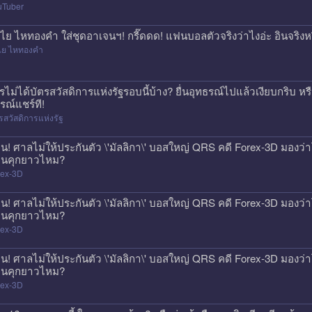
uTuber
ไย ไหทองคำ ใส่ชุดอาเจนฯ! กรี๊ดดด! แฟนบอลตัวจริงว่าไงอ่ะ อินจริงห
ไย ไหทองคำ
รไม่ได้บัตรสวัสดิการแห่งรัฐรอบนี้บ้าง? ยื่นอุทธรณ์ไปแล้วเงียบกริบ ห
รณ์แชร์ที!
รสวัสดิการแห่งรัฐ
วน! ศาลไม่ให้ประกันตัว \'มัลลิกา\' บอสใหญ่ QRS คดี Forex-3D มองว่าโ
นคุกยาวไหม?
rex-3D
วน! ศาลไม่ให้ประกันตัว \'มัลลิกา\' บอสใหญ่ QRS คดี Forex-3D มองว่าโ
นคุกยาวไหม?
rex-3D
วน! ศาลไม่ให้ประกันตัว \'มัลลิกา\' บอสใหญ่ QRS คดี Forex-3D มองว่าโ
นคุกยาวไหม?
rex-3D