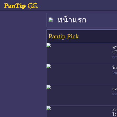
หน้าแรก
Pantip Pick
ดู
ก?
สภ
ใค
ไข้
ยุ
มนุ
สง
ไร