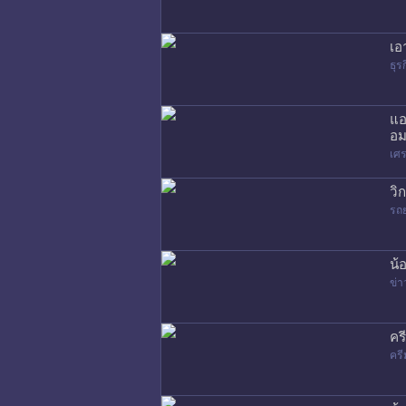
เอ
ธุร
แอ
อม
เศร
วิ
รถ
น้
ข่า
คร
ครี