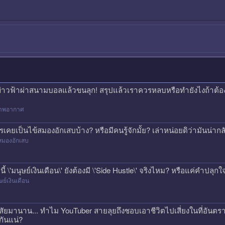
ข่าวฟ้าผ่าสนามบอลแล้วขนลุก! สรุปแล้วเราควรหลบหรือทำยังไงถ้าต้
าพอากาศ
รเคยเป็นไข้สมองอักเสบบ้าง? หรือมีคนรู้จักมั้ย? เล่าหน่อยดิว่ามันน่
สมองอักเสบ
คนี้ \'มนุษย์เงินเดือน\' ยังต้องมี \'Side Hustle\' จริงไหม? หรือแค่คำปลุก
ษย์เงินเดือน
สัยมานาน... ทำไม YouTuber สายลุยถึงชอบเอาชีวิตไปเสี่ยงในที่อันตรา
กันแน่?