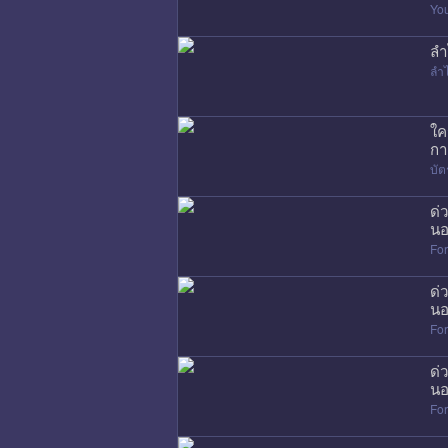
Yo
ลำ
ลำ
ใค
กา
บัต
ด่
นอ
Fo
ด่
นอ
Fo
ด่
นอ
Fo