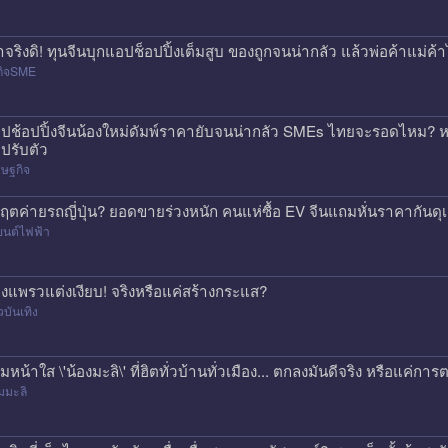
าจริงดิ! ทุนจีนบุกแอปช็อปปิ้งเต็มสูบ ของถูกจนน่ากลัว แล้วพ่อค้าแม่
กิจSME
ปช้อปปิ้งจีนน้องใหม่ดัมพ์ราคายับจนน่ากลัว SMEs ไทยจะรอดไหม? หร
ปรับตัว
ษฐกิจ
กฤตค่ายรถญี่ปุ่น? ยอดขายร่วงหนัก คนแห่ซื้อ EV จีนแถมหั่นราคากันด
ยนต์ไฟฟ้า
องแพรวแต่งเงียบ! จริงหรือแค่สร้างกระแส?
วบันเทิง
ีมหน้าใส \'น้องมะลิ\' ที่ฮิตทั่วบ้านทั่วเมือง... ตกลงมันดีจริง หรือแค
มมะลิ