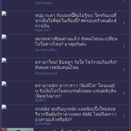
Soft Power
หนุ่ม กะลา กับปมหนี้สินไม่รู้จบ: ใครกันแน่ที่
น่าเห็นใจที่สุดในเรื่องนี้? #ครอบครัวคนดัง #
การเงิน
หนุ่มกะลา
สมรสเท่าเทียมผ่านแล้ว! สังคมไทยจะเปลี่ยน
ไปในทางไหน? มาคุยกันค่ะ
สมรสเท่าเทียม
ดราม่าใหม่! อินฟลูฯ วัยใส โชว์รวยเกินจริง?
สังคมควรสนับสนุนไหม
อินฟลูเอนเซอร์
ดราม่าหนัก! ดาราสาว \'พิมพิไล\' โดนแฉยั
บ รับเงินโปรโมทแบรนด์ปลอม แฟนคลับลั่น
\'ผิดหวังมาก!\'
พิมพิไล
ถกสนั่น! ทุนจีนบุกหนัก แอพช้อปปิ้งใหม่ส่งฟ
รีจากจีนดัมป์ราคาแหลก SME ไทยถึงคราว
อวสานแล้วหรือยัง?
ธุรกิจSME