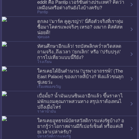
eddit คือ Pantip เวอร์ชั่นต่างประเทศ? คิดว่า
เหมือนหรือต่างกันยังไงบ้างครับ?
Pantip
ตกลง \'มาร์ค คูคูเรญ่า\' นี่คือตัวจริงที่เราทุ่ม
ซื้อมาโคตรแพงจริงๆ เหรอ? งงมาก ดิสคัสห
น่อยดิ!
ฟุตบอล
ทัศนศึกษาอีกแล้ว! รถบัสพลิกคว่ำหวิดสลด
ถามจริง..ถึงเวลา \'ยกเลิก\' หรือ \'ปรับปรุง\'
การไปเที่ยวแบบนี้รึยัง?
โรงเรียน
ใครเคยได้ยินตำนาน \'บูรพาอาถรรพ์\' (The
East Palace) ของเกาหลีบ้าง? ฟังแล้วขนลุก
ซู่เลยว่ะ
เรื่องสยองขวัญ
เบื่อมั้ย? น้ำมันเบนซินเอาอีกแล้ว ขึ้นราคาไ
ม่พักแถมคุณภาพสวนทาง สรุปเราต้องทนไ
ปถึงเมื่อไหร่
ราคาน้ำมัน
ใครเคยอุทธรณ์บัตรสวัสดิการแห่งรัฐบ้าง? อ
ยากรู้ว่าโอกาสผ่านมีกี่เปอร์เซ็นต์ หรือแค่เสี
ยเวลาเปล่าครับ?
บัตรสวัสดิการแห่งรัฐ