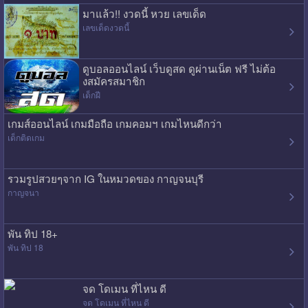
มาแล้ว!! งวดนี้ หวย เลขเด็ด
เลขเด็ดงวดนี้
ดูบอลออนไลน์ เว็บดูสด ดูผ่านเน็ต ฟรี ไม่ต้อ
งสมัครสมาชิก
เด็กฝี
เกมส์ออนไลน์ เกมมือถือ เกมคอมฯ เกมไหนดีกว่า
เด็กติดเกม
รวมรูปสวยๆจาก IG ในหมวดของ กาญจนบุรี
กาญจนา
พัน ทิป 18+
พัน ทิป 18
จด โดเมน ที่ไหน ดี
จด โดเมน ที่ไหน ดี