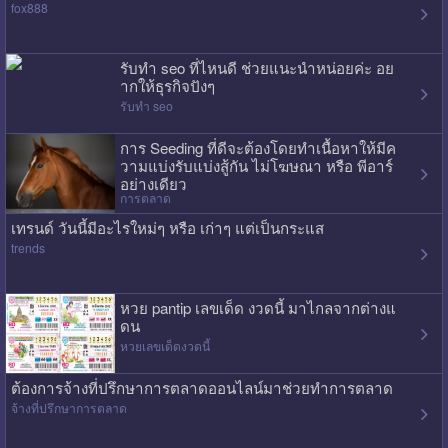
fox888
รับทำ seo ที่ไหนดี ช่วยแนะนำหน่อยค่ะ อย
ากให้ธุรกิจปังๆ
รับทำ seo
การ Seeding ที่ดีจะต้องโดยทำเนื้อหาให้มีค
วามแบ่งรับแบ่งสู้กัน ไม่โฆษณา หรือ พีอาร์
อย่างเดียว
การตลาด
เทรนด์ วันนี้มีอะไรใหม่ๆ หรือ เก่าๆ แต่เป็นกระแส
trends
หวย pantip เลขเด็ด งวดนี้ มาไกลจากต่างแ
ดน
หวยเลขเด็ดงวดนี้
ต้องการจ้างที่ปรึกษาการตลาดออนไลน์มาช่วยทำการตลาด
จ้างที่ปรึกษาการตลาด