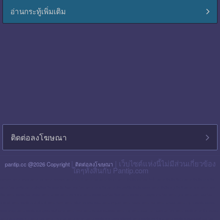
อ่านกระทู้เพิ่มเติม
ติดต่อลงโฆษณา
|
| เว็บไซต์แห่งนี้ไม่มีส่วนเกี่ยวข้อง
pantip.cc @2026 Copyright
ติดต่อลงโฆษณา
ใดๆทั้งสิ้นกับ Pantip.com
blackpink pantip
aespa pantip
bts pantip
newjeans pantip
cgm48 pantip
lisa pantip
สิน ธร pantip
สินเชื่อ กรุง ไทย ใจป้ำ pantip
สินเชื่อ ฉับไว pantip
สินเชื่อ พร อ มิส
pantip
ไทย เครดิต pantip
เส้นเลือด ใน สมอง ตีบ รักษา หาย ไหม pantip
พร อ มิส pantip
เงิน เทอร์โบ สินเชื่อ บุคคล pantip
สินเชื่อ ท รู มัน นี่ pantip
twice pantip
กรุง
โซล pantip
สินเชื่อ ไทย เครดิต pantip
cat999 pantip
มัน นี่ ฮั บ pantip
สินเชื่อ กรุง ไทย ใจดี pantip
สินเชื่อ cimb อนุมัติ ยาก ไหม pantip
gidle pantip
swift code ไทย
พาณิชย์ pantip
สินเชื่อ เพ ย์ เน็ ก ซ์ pantip
refinn pantip
เชื้อรา บน หนัง ศีรษะ pantip
enhypen pantip
fiwfans pantip
nba pantip
uchoose pantip
mymo สินเชื่อ ออมสิน
10000 ล่าสุด pantip
สินเชื่อ ส่วน บุคคล ศักดิ์ สยาม pantip
finnix pantip
มิตรแท้ ประกันภัย pantip
itzy pantip
jessie mum ลงทุน เท่า ไหร่ pantip
สินเชื่อ บํา เห น็ จ ตกทอด
pantip
บัตร เครดิต ktc pantip
lpga pantip
this shop pantip
ญา ญ่า pantip
สินเชื่อ ส่วน บุคคล ศรีสวัสดิ์ pantip
สินเชื่อ มัน นี่ ฮั บ pantip
สินเชื่อ อเนกประสงค์ กรุง ไทย