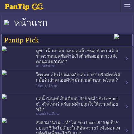
หน้าแรก
Pantip Pick
ดูข่าวฟ้าผ่าสนามบอลแล้วขนลุก! สรุปแล้วเ
ราควรหลบหรือทำยังไงถ้าต้องอยู่กลางแจ้ง
ตอนฝนตกหนัก?
สภาพอากาศ
ใครเคยเป็นไข้สมองอักเสบบ้าง? หรือมีคนรู้จั
กมั้ย? เล่าหน่อยดิว่ามันน่ากลัวขนาดไหน!?
ไข้สมองอักเสบ
ยุคนี้ \'มนุษย์เงินเดือน\' ยังต้องมี \'Side Hustl
e\' จริงไหม? หรือแค่คำปลุกใจให้เราเหนื่อย
ฟรี?
มนุษย์เงินเดือน
สงสัยมานาน... ทำไม YouTuber สายลุยถึงช
อบเอาชีวิตไปเสี่ยงในที่อันตราย? เพื่อคอนเท
นต์หรือเพื่ออะไรกันแน่?