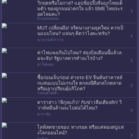
วิกฤตหรือโอกาส? แอปช้อปปิ้งจีนบุกไทยเต็
มตัว ของถูกจนน่าตกใจ แล้ว SME ไทยจะร
อดไหมคะ?
E-commerce
MUT เปลี่ยนมือ! จริตนางงามยุคใหม่ ควรเป็
นแบบไหน? แฟนๆ คิดว่าไงคะ/ครับ?
นางงามจักรวาล
ค่าไฟแพงเกินไปไหม? ส่องบิลเดือนนี้แล้วล
มจะจับ! รัฐบาลควรทำอะไรบ้าง?
ค่าไฟแพง
ซื้อก่อนเจ็บก่อน! ค่ายรถ EV จีนหั่นราคาหลั
กแสนแบบไม่เกรงใจ ตกลงนี่คือกลไกตลาด
หรือเอาเปรียบผู้บริโภค?
รถยนต์ไฟฟ้า
ดาราสาว \'พิกุลแก้ว\' กับข่าวลือเตียงหัก! วิ
วาห์หมื่นล้านจะไปต่อได้ไหม?
ดาราดัง
ไลฟ์สดขายของ: ทางรอด หรือแค่ฟองสบู่แห่
งโลกออนไลน์?
ไลฟ์สด