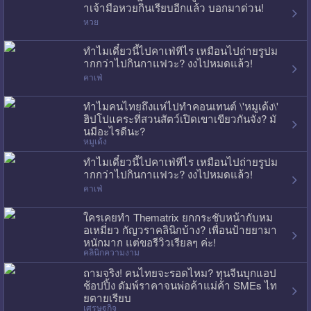
าเจ้ามือหวยกินเรียบอีกแล้ว บอกมาด่วน!
หวย
ทำไมเดี๋ยวนี้ไปคาเฟ่ทีไร เหมือนไปถ่ายรูปม
ากกว่าไปกินกาแฟวะ? งงไปหมดแล้ว!
คาเฟ่
ทำไมคนไทยถึงแห่ไปทำคอนเทนต์ \'หมูเด้ง\'
ฮิปโปแคระที่สวนสัตว์เปิดเขาเขียวกันจัง? มั
นมีอะไรดีนะ?
หมูเด้ง
ทำไมเดี๋ยวนี้ไปคาเฟ่ทีไร เหมือนไปถ่ายรูปม
ากกว่าไปกินกาแฟวะ? งงไปหมดแล้ว!
คาเฟ่
ใครเคยทำ Thematrix ยกกระชับหน้ากับหม
อเหมี่ยว กัญวราคลินิกบ้าง? เพื่อนป้ายยามา
หนักมาก แต่ขอรีวิวเรียลๆ ค่ะ!
คลินิกความงาม
ถามจริง! คนไทยจะรอดไหม? ทุนจีนบุกแอป
ช้อปปิ้ง ดัมพ์ราคาจนพ่อค้าแม่ค้า SMEs ไท
ยตายเรียบ
เศรษฐกิจ