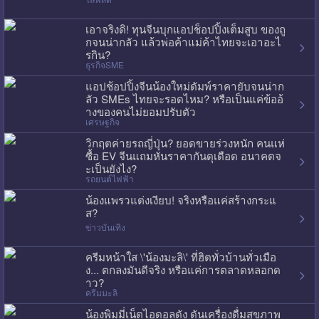
เอาจริงดิ! ทุนจีนบุกแอปช็อปปิ้งเต็มสูบ ของถู
กจนน่ากลัว แล้วพ่อค้าแม่ค้าไทยจะเอาอะไ
รกิน?
ธุรกิจSME
แอปช้อปปิ้งจีนน้องใหม่ดัมพ์ราคายับจนน่าก
ลัว SMEs ไทยจะรอดไหม? หรือเป็นแค่ข้ออ้
างของคนไม่ยอมปรับตัว
เศรษฐกิจ
วิกฤตค่ายรถญี่ปุ่น? ยอดขายร่วงหนัก คนแห่
ซื้อ EV จีนแถมหั่นราคากันดุเดือด อนาคตจ
ะเป็นยังไง?
รถยนต์ไฟฟ้า
น้องแพรวแต่งเงียบ! จริงหรือแค่สร้างกระแ
ส?
ข่าวบันเทิง
ครีมหน้าใส \'น้องมะลิ\' ที่ฮิตทั่วบ้านทั่วเมือ
ง... ตกลงมันดีจริง หรือแค่การตลาดหลอกด
าว?
ครีมมะลิ
น้องพิมมี่เน็ตไอดอลดัง ดันเครื่องดื่มสุขภาพ