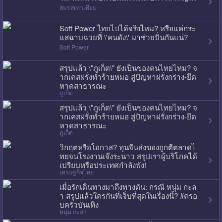
สมรสเท่าเทียม
Soft Power ไทยไปได้จริงไหม? หรือแค่กระ
แสฉาบฉวยที่ \'คนดัง\' มาช่วยปั่นกันแน่?
Soft Power
สรุปแล้ว \"ภูเก็ต\" ยังเป็นของคนไทยไหม? จ
ากเคสฝรั่งทำร้ายหมอ สู่ปัญหาฝรั่งกร่าง-ยึด
หาดสาธารณะ
ภูเก็ต
สรุปแล้ว \"ภูเก็ต\" ยังเป็นของคนไทยไหม? จ
ากเคสฝรั่งทำร้ายหมอ สู่ปัญหาฝรั่งกร่าง-ยึด
หาดสาธารณะ
ภูเก็ต
วิกฤตหรือโอกาส? ทุนจีนส่งของถูกตีตลาดไ
ทยจนโรงงานเจ๊งระนาว สรุปเราผู้บริโภคได้
เปรียบหรือประเทศกำลังพัง!
เศรษฐกิจไทย
เมื่อรักเดินทางมาถึงทางตัน: กรณี หนุ่ม กะล
า สรุปแล้วใครกันที่เจ็บที่สุดในเรื่องนี้? #ครอ
บครัวบันเทิง
หนุ่ม กะลา