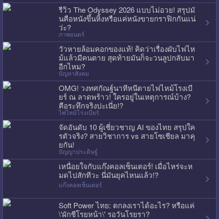
รีวิว The Odyssey 2026 แบบไม่อวย! สรุปมั
นคือหนังขึ้นหิ้งหรือแค่หนังขายกราฟิกกันแน่
ว่ะ?
ภาพยนตร์
วัวหายล้อมคอกของแท้! คิดว่าเรื่องผับไฟไห
ม้แล้วมีคนตาย สุดท้ายมันก็จะวนลูปกลับมา
อีกไหม?
ปัญหาสังคม
OMG! วงทศกัณฐ์นาทีหนีตายไฟไหม้โรงเบี
ยร์ ณ ลาดพร้าว! ใครอยู่ในเหตุการณ์บ้าง?
คือระทึกจริงปะเนี่ย!?
ไฟไหม้โรงเบียร์
จัดอันดับ 10 ผู้เชี่ยวชาญ AI ของไทย สรุปใค
รตัวจริง? สายวิชาการ vs สายโซเชียล มาคุ
ยกัน!
ปัญญาประดิษฐ์
เหนื่อยใจกับแก๊งคอลเซ็นเตอร์! เมื่อไหร่จะห
มดไปสักทีวะ นี่มันยุคไหนแล้ว!?
แก๊งคอลเซ็นเตอร์
Soft Power ไทย: ตกลงเราได้อะไร? หรือแค่
\'ผักชีโรยหน้า\' รอวันโรยรา?