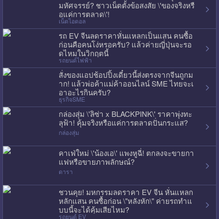
มหัศจรรย์? ชาวเน็ตตั้งข้อสงสัย \'ของจริงหรื
อแค่การตลาด\'!
เน็ตไอดอล
รถ EV จีนลดราคาหั่นแหลกเป็นแสน คนซื้อ
ก่อนคือคนโง่หรอครับ? แล้วค่ายญี่ปุ่นจะรอ
ดไหมในวิกฤตนี้
รถยนต์ไฟฟ้า
สั่งของแอปช้อปปิ้งเดี๋ยวนี้ส่งตรงจากจีนถูกม
าก! แล้วพ่อค้าแม่ค้าออนไลน์ SME ไทยจะเ
อาอะไรกินครับ?
ธุรกิจSME
กล่องสุ่ม \'ลิซ่า x BLACKPINK\' ราคาพุ่งทะ
ลุฟ้า! คุ้มจริงหรือแค่การตลาดปั่นกระแส?
กล่องสุ่ม
คาเฟ่ใหม่ \'น้องเอ\' แพงหูฉี่! ตกลงจะขายกา
แฟหรือขายภาพลักษณ์?
ดารา
ชวนคุย! มหกรรมลดราคา EV จีน หั่นแหลก
หลักแสน คนซื้อก่อน \"หลังหัก\" ค่ายรถทำแ
บบนี้จะได้คุ้มเสียไหม?
รถยนต์ EV