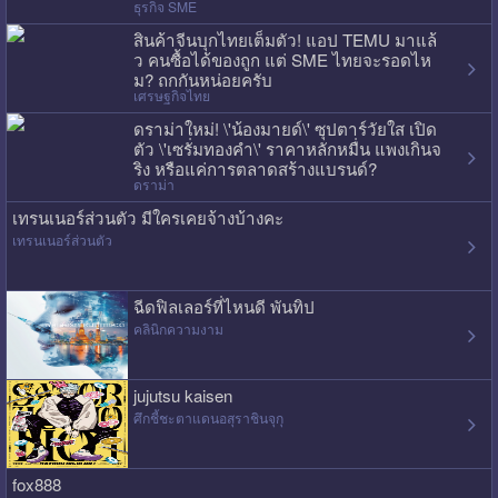
ธุรกิจ SME
สินค้าจีนบุกไทยเต็มตัว! แอป TEMU มาแล้
ว คนซื้อได้ของถูก แต่ SME ไทยจะรอดไห
ม? ถกกันหน่อยครับ
เศรษฐกิจไทย
ดราม่าใหม่! \'น้องมายด์\' ซุปตาร์วัยใส เปิด
ตัว \'เซรั่มทองคำ\' ราคาหลักหมื่น แพงเกินจ
ริง หรือแค่การตลาดสร้างแบรนด์?
ดราม่า
เทรนเนอร์ส่วนตัว มีใครเคยจ้างบ้างคะ
เทรนเนอร์ส่วนตัว
ฉีดฟิลเลอร์ที่ไหนดี พันทิป
คลินิกความงาม
jujutsu kaisen
ศึกชี้ชะตาแดนอสุราชินจุกุ
fox888