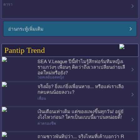
ดารา
อ่านกระทู้เพิ่มเติม
Pantip Trend
SEA V.League ปีนี้ทำไมรู้สึกฟอร์มทีมหญิงเ
ราแกว่งๆ เพื่อนๆ คิดว่าถึงเวลาเปลี่ยนถ่ายเลื
อดใหม่หรือยัง?
วอลเลย์บอลหญิง
จริงมั้ย? ยิ่งแก่ยิ่งเพื่อนหาย... หรือแค่เราเลือ
กคบคนน้อยลงวะ?
เพื่อน
เงินเดือนเท่าเดิม แต่ของแพงขึ้นทุกวัน! อยู่ยั
งไงไหวก่อน? ใครเป็นแบบนี้มาบ่นหน่อยดิ๊!
ค่าครองชีพ
ถามชาวพันทิปว่า... จริงไหมที่เค้าบอกว่า R