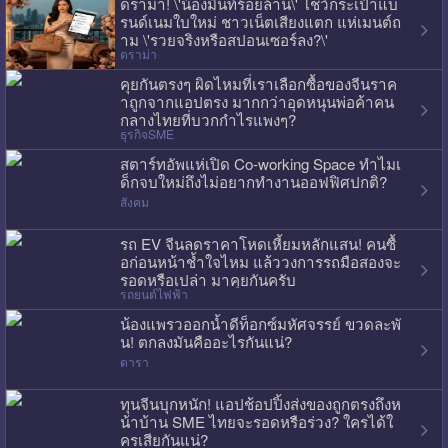
ดราม่า! \'น้องมิ้นท์ร้อยล้าน\' โชว์กระเป๋าแบ
รนด์เนมใบใหม่ ชาวเน็ตเสียงแตก แห่เมนต์ถ
าม \'รวยจริงหรือสปอนเซอร์ลง?\'
ดราม่า
คุยกันตรงๆ ผิดไหมที่เราเลือกซื้อของจีนราค
าถูกจากแอปตรง มากกว่าอุดหนุนพ่อค้าคน
กลางไทยที่บวกกำไรแพงๆ?
ธุรกิจSME
สตาร์ทอัพแห่เปิด Co-working Space ทำไมเ
ด็กจบใหม่ถึงไม่อยากทำงานออฟฟิศปกติ?
สังคม
รถ EV จีนลดราคาโหดเหี้ยมหลักแสน! คนซื้
อก่อนหน้าช้ำใจไหม แล้ววงการรถมือสองจะ
รอดหรือเปล่า มาคุยกันครับ
รถยนต์ไฟฟ้า
น้องแพรวออกน้ำดีท็อกซ์มหัศจรรย์ ขวดละพั
น! ตกลงมันคืออะไรกันแน่?
ดารา
ทุนจีนบุกหนัก! แอปช้อปปิ้งส่งของถูกตรงถึงห
น้าบ้าน SME ไทยจะรอดหรือร่วง? ใครได้ใ
ครเสียกันแน่?