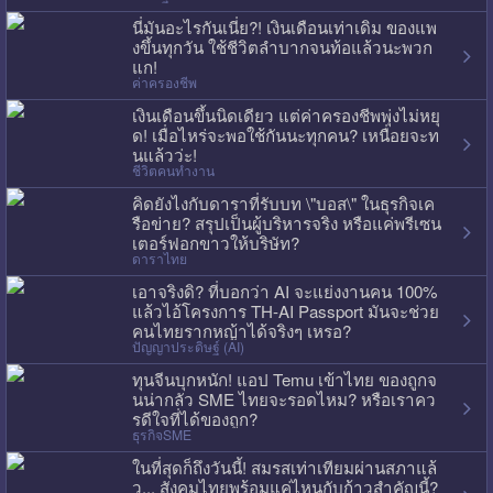
นี่มันอะไรกันเนี่ย?! เงินเดือนเท่าเดิม ของแพ
งขึ้นทุกวัน ใช้ชีวิตลำบากจนท้อแล้วนะพวก
แก!
ค่าครองชีพ
เงินเดือนขึ้นนิดเดียว แต่ค่าครองชีพพุ่งไม่หยุ
ด! เมื่อไหร่จะพอใช้กันนะทุกคน? เหนื่อยจะท
นแล้วว่ะ!
ชีวิตคนทำงาน
คิดยังไงกับดาราที่รับบท \"บอส\" ในธุรกิจเค
รือข่าย? สรุปเป็นผู้บริหารจริง หรือแค่พรีเซน
เตอร์ฟอกขาวให้บริษัท?
ดาราไทย
เอาจริงดิ? ที่บอกว่า AI จะแย่งงานคน 100%
แล้วไอ้โครงการ TH-AI Passport มันจะช่วย
คนไทยรากหญ้าได้จริงๆ เหรอ?
ปัญญาประดิษฐ์ (AI)
ทุนจีนบุกหนัก! แอป Temu เข้าไทย ของถูกจ
นน่ากลัว SME ไทยจะรอดไหม? หรือเราคว
รดีใจที่ได้ของถูก?
ธุรกิจSME
ในที่สุดก็ถึงวันนี้! สมรสเท่าเทียมผ่านสภาแล้
ว... สังคมไทยพร้อมแค่ไหนกับก้าวสำคัญนี้?