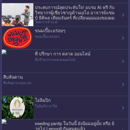
ประสบการณ์สุดประทับใจ! อบรม AI ฟรี กับ
วิทยากรผู้เชี่ยวชาญด้านเอไอ อาจารย์แชม
ป์ ธิติพล เทียมจันทร์ ที่เปลี่ยนมุมมองของผม
วิทยากรด้าน ai
ไปเลย
ขนมเปี๊ยะอร่อยๆ
ขนมเปี๊ยะอร่อยๆ
ที่ ปรึกษา การ ตลาด ออนไลน์
ที่ปรึกษาการตลาดออนไลน์
สืบสันดาน
สืบสันดาน ตอน จบ
โอลิมปิก
โอลิมปิก ปารีส
seeding pantip ในวันนี้ ยังนิยมอยู่มั้ย หรือ ย้
ายไป Lemon8 กันหมดแล้ว