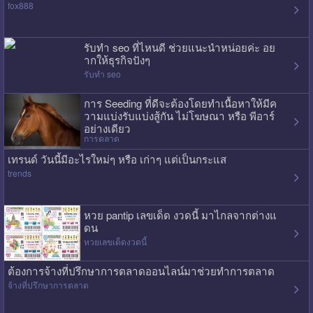
fox888
รับทำ seo ที่ไหนดี ช่วยแนะนำหน่อยค่ะ อย
ากให้ธุรกิจปังๆ
รับทำ seo
การ Seeding ที่ดีจะต้องโดยทำเนื้อหาให้มีค
วามแบ่งรับแบ่งสู้กัน ไม่โฆษณา หรือ พีอาร์
อย่างเดียว
การตลาด
เทรนด์ วันนี้มีอะไรใหม่ๆ หรือ เก่าๆ แต่เป็นกระแส
trends
หวย pantip เลขเด็ด งวดนี้ มาไกลจากต่างแ
ดน
หวยเลขเด็ดงวดนี้
ต้องการจ้างที่ปรึกษาการตลาดออนไลน์มาช่วยทำการตลาด
จ้างที่ปรึกษาการตลาด