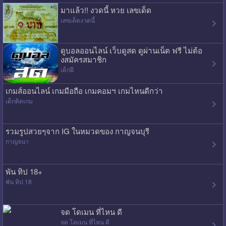
มาแล้ว!! งวดนี้ หวย เลขเด็ด
เลขเด็ดงวดนี้
ดูบอลออนไลน์ เว็บดูสด ดูผ่านเน็ต ฟรี ไม่ต้อ
งสมัครสมาชิก
เด็กฝี
เกมส์ออนไลน์ เกมมือถือ เกมคอมฯ เกมไหนดีกว่า
เด็กติดเกม
รวมรูปสวยๆจาก IG ในหมวดของ กาญจนบุรี
กาญจนา
พัน ทิป 18+
พัน ทิป 18
จด โดเมน ที่ไหน ดี
จด โดเมน ที่ไหน ดี