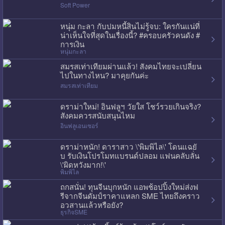
Soft Power
หนุ่ม กะลา กับปมหนี้สินไม่รู้จบ: ใครกันแน่ที่
น่าเห็นใจที่สุดในเรื่องนี้? #ครอบครัวคนดัง #
การเงิน
หนุ่มกะลา
สมรสเท่าเทียมผ่านแล้ว! สังคมไทยจะเปลี่ยน
ไปในทางไหน? มาคุยกันค่ะ
สมรสเท่าเทียม
ดราม่าใหม่! อินฟลูฯ วัยใส โชว์รวยเกินจริง?
สังคมควรสนับสนุนไหม
อินฟลูเอนเซอร์
ดราม่าหนัก! ดาราสาว \'พิมพิไล\' โดนแฉยั
บ รับเงินโปรโมทแบรนด์ปลอม แฟนคลับลั่น
\'ผิดหวังมาก!\'
พิมพิไล
ถกสนั่น! ทุนจีนบุกหนัก แอพช้อปปิ้งใหม่ส่งฟ
รีจากจีนดัมป์ราคาแหลก SME ไทยถึงคราว
อวสานแล้วหรือยัง?
ธุรกิจSME