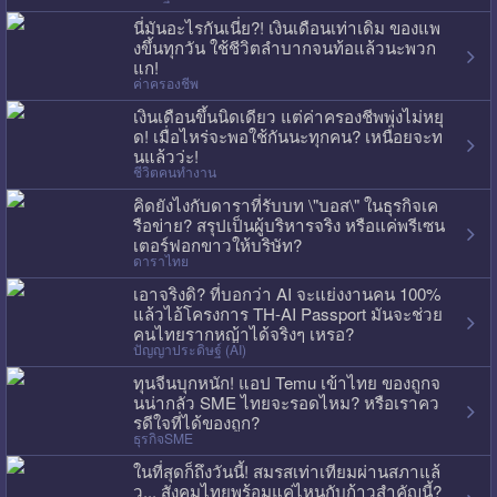
นี่มันอะไรกันเนี่ย?! เงินเดือนเท่าเดิม ของแพ
งขึ้นทุกวัน ใช้ชีวิตลำบากจนท้อแล้วนะพวก
แก!
ค่าครองชีพ
เงินเดือนขึ้นนิดเดียว แต่ค่าครองชีพพุ่งไม่หยุ
ด! เมื่อไหร่จะพอใช้กันนะทุกคน? เหนื่อยจะท
นแล้วว่ะ!
ชีวิตคนทำงาน
คิดยังไงกับดาราที่รับบท \"บอส\" ในธุรกิจเค
รือข่าย? สรุปเป็นผู้บริหารจริง หรือแค่พรีเซน
เตอร์ฟอกขาวให้บริษัท?
ดาราไทย
เอาจริงดิ? ที่บอกว่า AI จะแย่งงานคน 100%
แล้วไอ้โครงการ TH-AI Passport มันจะช่วย
คนไทยรากหญ้าได้จริงๆ เหรอ?
ปัญญาประดิษฐ์ (AI)
ทุนจีนบุกหนัก! แอป Temu เข้าไทย ของถูกจ
นน่ากลัว SME ไทยจะรอดไหม? หรือเราคว
รดีใจที่ได้ของถูก?
ธุรกิจSME
ในที่สุดก็ถึงวันนี้! สมรสเท่าเทียมผ่านสภาแล้
ว... สังคมไทยพร้อมแค่ไหนกับก้าวสำคัญนี้?