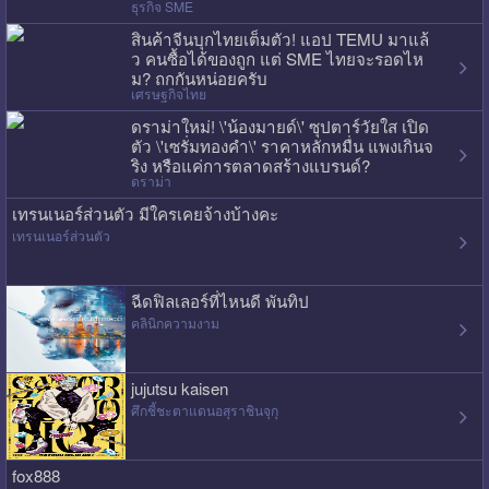
ธุรกิจ SME
สินค้าจีนบุกไทยเต็มตัว! แอป TEMU มาแล้
ว คนซื้อได้ของถูก แต่ SME ไทยจะรอดไห
ม? ถกกันหน่อยครับ
เศรษฐกิจไทย
ดราม่าใหม่! \'น้องมายด์\' ซุปตาร์วัยใส เปิด
ตัว \'เซรั่มทองคำ\' ราคาหลักหมื่น แพงเกินจ
ริง หรือแค่การตลาดสร้างแบรนด์?
ดราม่า
เทรนเนอร์ส่วนตัว มีใครเคยจ้างบ้างคะ
เทรนเนอร์ส่วนตัว
ฉีดฟิลเลอร์ที่ไหนดี พันทิป
คลินิกความงาม
jujutsu kaisen
ศึกชี้ชะตาแดนอสุราชินจุกุ
fox888