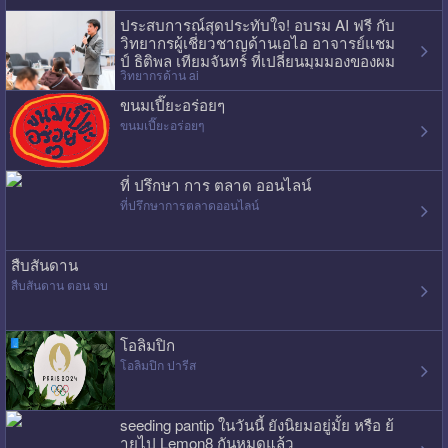
ประสบการณ์สุดประทับใจ! อบรม AI ฟรี กับ
วิทยากรผู้เชี่ยวชาญด้านเอไอ อาจารย์แชม
ป์ ธิติพล เทียมจันทร์ ที่เปลี่ยนมุมมองของผม
วิทยากรด้าน ai
ไปเลย
ขนมเปี๊ยะอร่อยๆ
ขนมเปี๊ยะอร่อยๆ
ที่ ปรึกษา การ ตลาด ออนไลน์
ที่ปรึกษาการตลาดออนไลน์
สืบสันดาน
สืบสันดาน ตอน จบ
โอลิมปิก
โอลิมปิก ปารีส
seeding pantip ในวันนี้ ยังนิยมอยู่มั้ย หรือ ย้
ายไป Lemon8 กันหมดแล้ว