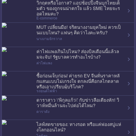
วิกฤตหรือโอกาส? แอปช้อปปิ้งจีนบุกไทยเต็
มตัว ของถูกจนน่าตกใจ แล้ว SME ไทยจะร
อดไหมคะ?
E-commerce
MUT เปลี่ยนมือ! จริตนางงามยุคใหม่ ควรเป็
นแบบไหน? แฟนๆ คิดว่าไงคะ/ครับ?
นางงามจักรวาล
ค่าไฟแพงเกินไปไหม? ส่องบิลเดือนนี้แล้วล
มจะจับ! รัฐบาลควรทำอะไรบ้าง?
ค่าไฟแพง
ซื้อก่อนเจ็บก่อน! ค่ายรถ EV จีนหั่นราคาหลั
กแสนแบบไม่เกรงใจ ตกลงนี่คือกลไกตลาด
หรือเอาเปรียบผู้บริโภค?
รถยนต์ไฟฟ้า
ดาราสาว \'พิกุลแก้ว\' กับข่าวลือเตียงหัก! วิ
วาห์หมื่นล้านจะไปต่อได้ไหม?
ดาราดัง
ไลฟ์สดขายของ: ทางรอด หรือแค่ฟองสบู่แห่
งโลกออนไลน์?
ไลฟ์สด