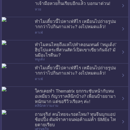
าเจ้ามือหวยกินเรียบอีกแล้ว บอกมาด่วน!
หวย
ทำไมเดี๋ยวนี้ไปคาเฟ่ทีไร เหมือนไปถ่ายรูปม
ากกว่าไปกินกาแฟวะ? งงไปหมดแล้ว!
คาเฟ่
ทำไมคนไทยถึงแห่ไปทำคอนเทนต์ \'หมูเด้ง\'
ฮิปโปแคระที่สวนสัตว์เปิดเขาเขียวกันจัง? มั
นมีอะไรดีนะ?
หมูเด้ง
ทำไมเดี๋ยวนี้ไปคาเฟ่ทีไร เหมือนไปถ่ายรูปม
ากกว่าไปกินกาแฟวะ? งงไปหมดแล้ว!
คาเฟ่
ใครเคยทำ Thematrix ยกกระชับหน้ากับหม
อเหมี่ยว กัญวราคลินิกบ้าง? เพื่อนป้ายยามา
หนักมาก แต่ขอรีวิวเรียลๆ ค่ะ!
คลินิกความงาม
ถามจริง! คนไทยจะรอดไหม? ทุนจีนบุกแอป
ช้อปปิ้ง ดัมพ์ราคาจนพ่อค้าแม่ค้า SMEs ไท
ยตายเรียบ
เศรษฐกิจ