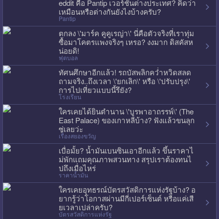
eddit คือ Pantip เวอร์ชั่นต่างประเทศ? คิดว่า
เหมือนหรือต่างกันยังไงบ้างครับ?
Pantip
ตกลง \'มาร์ค คูคูเรญ่า\' นี่คือตัวจริงที่เราทุ่ม
ซื้อมาโคตรแพงจริงๆ เหรอ? งงมาก ดิสคัสห
น่อยดิ!
ฟุตบอล
ทัศนศึกษาอีกแล้ว! รถบัสพลิกคว่ำหวิดสลด
ถามจริง..ถึงเวลา \'ยกเลิก\' หรือ \'ปรับปรุง\'
การไปเที่ยวแบบนี้รึยัง?
โรงเรียน
ใครเคยได้ยินตำนาน \'บูรพาอาถรรพ์\' (The
East Palace) ของเกาหลีบ้าง? ฟังแล้วขนลุก
ซู่เลยว่ะ
เรื่องสยองขวัญ
เบื่อมั้ย? น้ำมันเบนซินเอาอีกแล้ว ขึ้นราคาไ
ม่พักแถมคุณภาพสวนทาง สรุปเราต้องทนไ
ปถึงเมื่อไหร่
ราคาน้ำมัน
ใครเคยอุทธรณ์บัตรสวัสดิการแห่งรัฐบ้าง? อ
ยากรู้ว่าโอกาสผ่านมีกี่เปอร์เซ็นต์ หรือแค่เสี
ยเวลาเปล่าครับ?
บัตรสวัสดิการแห่งรัฐ