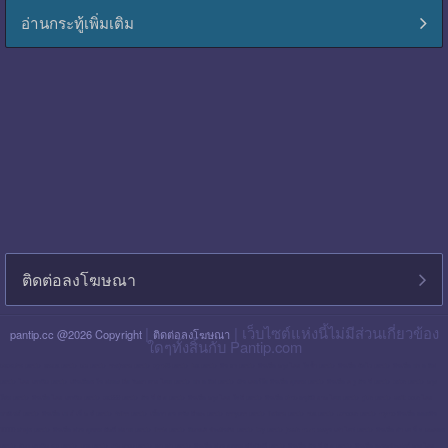
อ่านกระทู้เพิ่มเติม
ติดต่อลงโฆษณา
|
| เว็บไซต์แห่งนี้ไม่มีส่วนเกี่ยวข้อง
pantip.cc @2026 Copyright
ติดต่อลงโฆษณา
ใดๆทั้งสิ้นกับ Pantip.com
blackpink pantip
aespa pantip
bts pantip
newjeans pantip
cgm48 pantip
lisa pantip
สิน ธร pantip
สินเชื่อ กรุง ไทย ใจป้ำ pantip
สินเชื่อ ฉับไว pantip
สินเชื่อ พร อ มิส
pantip
ไทย เครดิต pantip
เส้นเลือด ใน สมอง ตีบ รักษา หาย ไหม pantip
พร อ มิส pantip
เงิน เทอร์โบ สินเชื่อ บุคคล pantip
สินเชื่อ ท รู มัน นี่ pantip
twice pantip
กรุง
โซล pantip
สินเชื่อ ไทย เครดิต pantip
cat999 pantip
มัน นี่ ฮั บ pantip
สินเชื่อ กรุง ไทย ใจดี pantip
สินเชื่อ cimb อนุมัติ ยาก ไหม pantip
gidle pantip
swift code ไทย
พาณิชย์ pantip
สินเชื่อ เพ ย์ เน็ ก ซ์ pantip
refinn pantip
เชื้อรา บน หนัง ศีรษะ pantip
enhypen pantip
fiwfans pantip
nba pantip
uchoose pantip
mymo สินเชื่อ ออมสิน
10000 ล่าสุด pantip
สินเชื่อ ส่วน บุคคล ศักดิ์ สยาม pantip
finnix pantip
มิตรแท้ ประกันภัย pantip
itzy pantip
jessie mum ลงทุน เท่า ไหร่ pantip
สินเชื่อ บํา เห น็ จ ตกทอด
pantip
บัตร เครดิต ktc pantip
lpga pantip
this shop pantip
ญา ญ่า pantip
สินเชื่อ ส่วน บุคคล ศรีสวัสดิ์ pantip
สินเชื่อ มัน นี่ ฮั บ pantip
สินเชื่อ อเนกประสงค์ กรุง ไทย