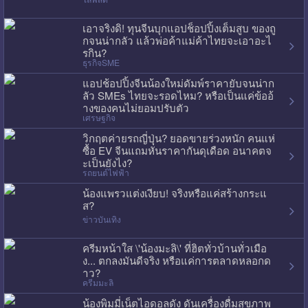
เอาจริงดิ! ทุนจีนบุกแอปช็อปปิ้งเต็มสูบ ของถู
กจนน่ากลัว แล้วพ่อค้าแม่ค้าไทยจะเอาอะไ
รกิน?
ธุรกิจSME
แอปช้อปปิ้งจีนน้องใหม่ดัมพ์ราคายับจนน่าก
ลัว SMEs ไทยจะรอดไหม? หรือเป็นแค่ข้ออ้
างของคนไม่ยอมปรับตัว
เศรษฐกิจ
วิกฤตค่ายรถญี่ปุ่น? ยอดขายร่วงหนัก คนแห่
ซื้อ EV จีนแถมหั่นราคากันดุเดือด อนาคตจ
ะเป็นยังไง?
รถยนต์ไฟฟ้า
น้องแพรวแต่งเงียบ! จริงหรือแค่สร้างกระแ
ส?
ข่าวบันเทิง
ครีมหน้าใส \'น้องมะลิ\' ที่ฮิตทั่วบ้านทั่วเมือ
ง... ตกลงมันดีจริง หรือแค่การตลาดหลอกด
าว?
ครีมมะลิ
น้องพิมมี่เน็ตไอดอลดัง ดันเครื่องดื่มสุขภาพ