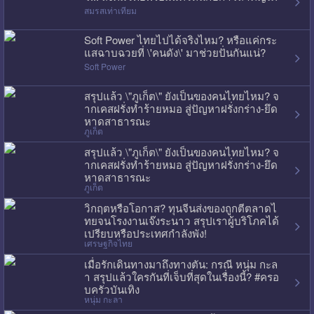
สมรสเท่าเทียม
Soft Power ไทยไปได้จริงไหม? หรือแค่กระ
แสฉาบฉวยที่ \'คนดัง\' มาช่วยปั่นกันแน่?
Soft Power
สรุปแล้ว \"ภูเก็ต\" ยังเป็นของคนไทยไหม? จ
ากเคสฝรั่งทำร้ายหมอ สู่ปัญหาฝรั่งกร่าง-ยึด
หาดสาธารณะ
ภูเก็ต
สรุปแล้ว \"ภูเก็ต\" ยังเป็นของคนไทยไหม? จ
ากเคสฝรั่งทำร้ายหมอ สู่ปัญหาฝรั่งกร่าง-ยึด
หาดสาธารณะ
ภูเก็ต
วิกฤตหรือโอกาส? ทุนจีนส่งของถูกตีตลาดไ
ทยจนโรงงานเจ๊งระนาว สรุปเราผู้บริโภคได้
เปรียบหรือประเทศกำลังพัง!
เศรษฐกิจไทย
เมื่อรักเดินทางมาถึงทางตัน: กรณี หนุ่ม กะล
า สรุปแล้วใครกันที่เจ็บที่สุดในเรื่องนี้? #ครอ
บครัวบันเทิง
หนุ่ม กะลา