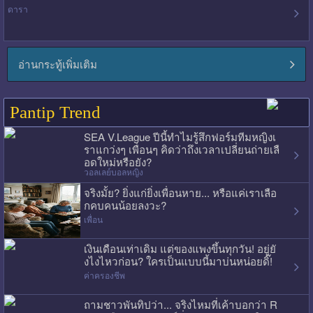
ดารา
อ่านกระทู้เพิ่มเติม
Pantip Trend
SEA V.League ปีนี้ทำไมรู้สึกฟอร์มทีมหญิงเ
ราแกว่งๆ เพื่อนๆ คิดว่าถึงเวลาเปลี่ยนถ่ายเลื
อดใหม่หรือยัง?
วอลเลย์บอลหญิง
จริงมั้ย? ยิ่งแก่ยิ่งเพื่อนหาย... หรือแค่เราเลือ
กคบคนน้อยลงวะ?
เพื่อน
เงินเดือนเท่าเดิม แต่ของแพงขึ้นทุกวัน! อยู่ยั
งไงไหวก่อน? ใครเป็นแบบนี้มาบ่นหน่อยดิ๊!
ค่าครองชีพ
ถามชาวพันทิปว่า... จริงไหมที่เค้าบอกว่า R