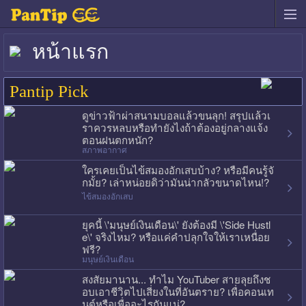
หน้าแรก
Pantip Pick
ดูข่าวฟ้าผ่าสนามบอลแล้วขนลุก! สรุปแล้วเ
ราควรหลบหรือทำยังไงถ้าต้องอยู่กลางแจ้ง
ตอนฝนตกหนัก?
สภาพอากาศ
ใครเคยเป็นไข้สมองอักเสบบ้าง? หรือมีคนรู้จั
กมั้ย? เล่าหน่อยดิว่ามันน่ากลัวขนาดไหน!?
ไข้สมองอักเสบ
ยุคนี้ \'มนุษย์เงินเดือน\' ยังต้องมี \'Side Hustl
e\' จริงไหม? หรือแค่คำปลุกใจให้เราเหนื่อย
ฟรี?
มนุษย์เงินเดือน
สงสัยมานาน... ทำไม YouTuber สายลุยถึงช
อบเอาชีวิตไปเสี่ยงในที่อันตราย? เพื่อคอนเท
นต์หรือเพื่ออะไรกันแน่?