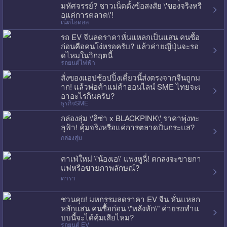
มหัศจรรย์? ชาวเน็ตตั้งข้อสงสัย \'ของจริงหรื
อแค่การตลาด\'!
เน็ตไอดอล
รถ EV จีนลดราคาหั่นแหลกเป็นแสน คนซื้อ
ก่อนคือคนโง่หรอครับ? แล้วค่ายญี่ปุ่นจะรอ
ดไหมในวิกฤตนี้
รถยนต์ไฟฟ้า
สั่งของแอปช้อปปิ้งเดี๋ยวนี้ส่งตรงจากจีนถูกม
าก! แล้วพ่อค้าแม่ค้าออนไลน์ SME ไทยจะเ
อาอะไรกินครับ?
ธุรกิจSME
กล่องสุ่ม \'ลิซ่า x BLACKPINK\' ราคาพุ่งทะ
ลุฟ้า! คุ้มจริงหรือแค่การตลาดปั่นกระแส?
กล่องสุ่ม
คาเฟ่ใหม่ \'น้องเอ\' แพงหูฉี่! ตกลงจะขายกา
แฟหรือขายภาพลักษณ์?
ดารา
ชวนคุย! มหกรรมลดราคา EV จีน หั่นแหลก
หลักแสน คนซื้อก่อน \"หลังหัก\" ค่ายรถทำแ
บบนี้จะได้คุ้มเสียไหม?
รถยนต์ EV