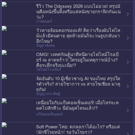
รีวิว The Odyssey 2026 แบบไม่อวย! สรุปมั
นคือหนังขึ้นหิ้งหรือแค่หนังขายกราฟิกกันแน่
ว่ะ?
ภาพยนตร์
วัวหายล้อมคอกของแท้! คิดว่าเรื่องผับไฟไห
ม้แล้วมีคนตาย สุดท้ายมันก็จะวนลูปกลับมา
อีกไหม?
ปัญหาสังคม
OMG! วงทศกัณฐ์นาทีหนีตายไฟไหม้โรงเบี
ยร์ ณ ลาดพร้าว! ใครอยู่ในเหตุการณ์บ้าง?
คือระทึกจริงปะเนี่ย!?
ไฟไหม้โรงเบียร์
จัดอันดับ 10 ผู้เชี่ยวชาญ AI ของไทย สรุปใค
รตัวจริง? สายวิชาการ vs สายโซเชียล มาคุ
ยกัน!
ปัญญาประดิษฐ์
เหนื่อยใจกับแก๊งคอลเซ็นเตอร์! เมื่อไหร่จะห
มดไปสักทีวะ นี่มันยุคไหนแล้ว!?
แก๊งคอลเซ็นเตอร์
Soft Power ไทย: ตกลงเราได้อะไร? หรือแค่
\'ผักชีโรยหน้า\' รอวันโรยรา?