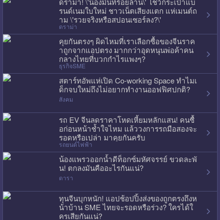
ดราม่า! \'น้องมิ้นท์ร้อยล้าน\' โชว์กระเป๋าแบ
รนด์เนมใบใหม่ ชาวเน็ตเสียงแตก แห่เมนต์ถ
าม \'รวยจริงหรือสปอนเซอร์ลง?\'
ดราม่า
คุยกันตรงๆ ผิดไหมที่เราเลือกซื้อของจีนราค
าถูกจากแอปตรง มากกว่าอุดหนุนพ่อค้าคน
กลางไทยที่บวกกำไรแพงๆ?
ธุรกิจSME
สตาร์ทอัพแห่เปิด Co-working Space ทำไมเ
ด็กจบใหม่ถึงไม่อยากทำงานออฟฟิศปกติ?
สังคม
รถ EV จีนลดราคาโหดเหี้ยมหลักแสน! คนซื้
อก่อนหน้าช้ำใจไหม แล้ววงการรถมือสองจะ
รอดหรือเปล่า มาคุยกันครับ
รถยนต์ไฟฟ้า
น้องแพรวออกน้ำดีท็อกซ์มหัศจรรย์ ขวดละพั
น! ตกลงมันคืออะไรกันแน่?
ดารา
ทุนจีนบุกหนัก! แอปช้อปปิ้งส่งของถูกตรงถึงห
น้าบ้าน SME ไทยจะรอดหรือร่วง? ใครได้ใ
ครเสียกันแน่?