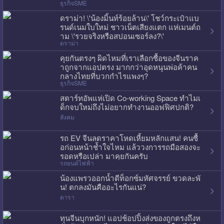
ธุรกิจSME
ดราม่า! \'น้องมิ้นท์ร้อยล้าน\' โชว์กระเป๋าแบ
รนด์เนมใบใหม่ ชาวเน็ตเสียงแตก แห่เมนต์ถ
าม \'รวยจริงหรือสปอนเซอร์ลง?\'
ดราม่า
คุยกันตรงๆ ผิดไหมที่เราเลือกซื้อของจีนราค
าถูกจากแอปตรง มากกว่าอุดหนุนพ่อค้าคน
กลางไทยที่บวกกำไรแพงๆ?
ธุรกิจSME
สตาร์ทอัพแห่เปิด Co-working Space ทำไมเ
ด็กจบใหม่ถึงไม่อยากทำงานออฟฟิศปกติ?
สังคม
รถ EV จีนลดราคาโหดเหี้ยมหลักแสน! คนซื้
อก่อนหน้าช้ำใจไหม แล้ววงการรถมือสองจะ
รอดหรือเปล่า มาคุยกันครับ
รถยนต์ไฟฟ้า
น้องแพรวออกน้ำดีท็อกซ์มหัศจรรย์ ขวดละพั
น! ตกลงมันคืออะไรกันแน่?
ดารา
ทุนจีนบุกหนัก! แอปช้อปปิ้งส่งของถูกตรงถึงห