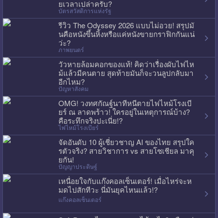
ยเวลาเปล่าครับ?
บัตรสวัสดิการแห่งรัฐ
รีวิว The Odyssey 2026 แบบไม่อวย! สรุปมั
นคือหนังขึ้นหิ้งหรือแค่หนังขายกราฟิกกันแน่
ว่ะ?
ภาพยนตร์
วัวหายล้อมคอกของแท้! คิดว่าเรื่องผับไฟไห
ม้แล้วมีคนตาย สุดท้ายมันก็จะวนลูปกลับมา
อีกไหม?
ปัญหาสังคม
OMG! วงทศกัณฐ์นาทีหนีตายไฟไหม้โรงเบี
ยร์ ณ ลาดพร้าว! ใครอยู่ในเหตุการณ์บ้าง?
คือระทึกจริงปะเนี่ย!?
ไฟไหม้โรงเบียร์
จัดอันดับ 10 ผู้เชี่ยวชาญ AI ของไทย สรุปใค
รตัวจริง? สายวิชาการ vs สายโซเชียล มาคุ
ยกัน!
ปัญญาประดิษฐ์
เหนื่อยใจกับแก๊งคอลเซ็นเตอร์! เมื่อไหร่จะห
มดไปสักทีวะ นี่มันยุคไหนแล้ว!?
แก๊งคอลเซ็นเตอร์