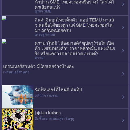
น้าบ้าน SME ไทยจะรอดหรือร่วง? ใครได้ใ
ครเสียกันแน่?
ธุรกิจ SME
สินค้าจีนบุกไทยเต็มตัว! แอป TEMU มาแล้
ว คนซื้อได้ของถูก แต่ SME ไทยจะรอดไห
ม? ถกกันหน่อยครับ
เศรษฐกิจไทย
ดราม่าใหม่! \'น้องมายด์\' ซุปตาร์วัยใส เปิด
ตัว \'เซรั่มทองคำ\' ราคาหลักหมื่น แพงเกินจ
ริง หรือแค่การตลาดสร้างแบรนด์?
ดราม่า
เทรนเนอร์ส่วนตัว มีใครเคยจ้างบ้างคะ
เทรนเนอร์ส่วนตัว
ฉีดฟิลเลอร์ที่ไหนดี พันทิป
คลินิกความงาม
jujutsu kaisen
ศึกชี้ชะตาแดนอสุราชินจุกุ