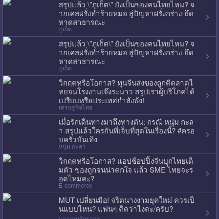
สรุปแล้ว \"ภูเก็ต\" ยังเป็นของคนไทยไหม? จ
ากเคสฝรั่งทำร้ายหมอ สู่ปัญหาฝรั่งกร่าง-ยึด
หาดสาธารณะ
ภูเก็ต
สรุปแล้ว \"ภูเก็ต\" ยังเป็นของคนไทยไหม? จ
ากเคสฝรั่งทำร้ายหมอ สู่ปัญหาฝรั่งกร่าง-ยึด
หาดสาธารณะ
ภูเก็ต
วิกฤตหรือโอกาส? ทุนจีนส่งของถูกตีตลาดไ
ทยจนโรงงานเจ๊งระนาว สรุปเราผู้บริโภคได้
เปรียบหรือประเทศกำลังพัง!
เศรษฐกิจไทย
เมื่อรักเดินทางมาถึงทางตัน: กรณี หนุ่ม กะล
า สรุปแล้วใครกันที่เจ็บที่สุดในเรื่องนี้? #ครอ
บครัวบันเทิง
หนุ่ม กะลา
วิกฤตหรือโอกาส? แอปช้อปปิ้งจีนบุกไทยเต็
มตัว ของถูกจนน่าตกใจ แล้ว SME ไทยจะร
อดไหมคะ?
E-commerce
MUT เปลี่ยนมือ! จริตนางงามยุคใหม่ ควรเป็
นแบบไหน? แฟนๆ คิดว่าไงคะ/ครับ?
นางงามจักรวาล