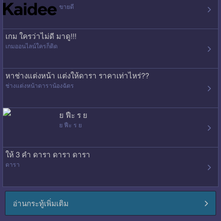
ขายดี
เกม ใครว่าไม่ดี มาดู!!!
เกมออนไลน์ใครก็ติด
หาช่างแต่งหน้า แต่งให้ดารา ราคาเท่าไหร่??
ช่างแต่งหน้าดาราน้องฉัตร
ย ฟืะ ร ย
ย ฟืะ ร ย
ให้ 3 คำ ดารา ดารา ดารา
ดารา
อ่านกระทู้เพิ่มเติม