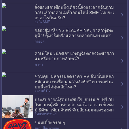
สั่งของแอปช้อปปิ้งเดี๋ยวนี้ส่งตรงจากจีนถูกม
าก! แล้วพ่อค้าแม่ค้าออนไลน์ SME ไทยจะเ
อาอะไรกินครับ?
ธุรกิจSME
กล่องสุ่ม \'ลิซ่า x BLACKPINK\' ราคาพุ่งทะ
ลุฟ้า! คุ้มจริงหรือแค่การตลาดปั่นกระแส?
กล่องสุ่ม
คาเฟ่ใหม่ \'น้องเอ\' แพงหูฉี่! ตกลงจะขายกา
แฟหรือขายภาพลักษณ์?
ดารา
ชวนคุย! มหกรรมลดราคา EV จีน หั่นแหลก
หลักแสน คนซื้อก่อน \"หลังหัก\" ค่ายรถทำแ
บบนี้จะได้คุ้มเสียไหม?
รถยนต์ EV
ประสบการณ์สุดประทับใจ! อบรม AI ฟรี กับ
วิทยากรผู้เชี่ยวชาญด้านเอไอ อาจารย์แชม
ป์ ธิติพล เทียมจันทร์ ที่เปลี่ยนมุมมองของผม
วิทยากรด้าน ai
ไปเลย
ขนมเปี๊ยะอร่อยๆ
ขนมเปี๊ยะอร่อยๆ