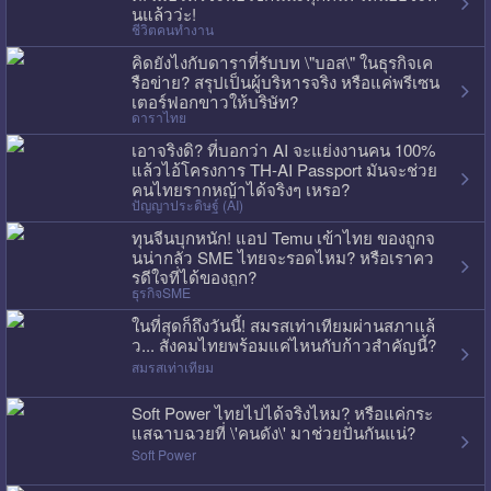
นแล้วว่ะ!
ชีวิตคนทำงาน
คิดยังไงกับดาราที่รับบท \"บอส\" ในธุรกิจเค
รือข่าย? สรุปเป็นผู้บริหารจริง หรือแค่พรีเซน
เตอร์ฟอกขาวให้บริษัท?
ดาราไทย
เอาจริงดิ? ที่บอกว่า AI จะแย่งงานคน 100%
แล้วไอ้โครงการ TH-AI Passport มันจะช่วย
คนไทยรากหญ้าได้จริงๆ เหรอ?
ปัญญาประดิษฐ์ (AI)
ทุนจีนบุกหนัก! แอป Temu เข้าไทย ของถูกจ
นน่ากลัว SME ไทยจะรอดไหม? หรือเราคว
รดีใจที่ได้ของถูก?
ธุรกิจSME
ในที่สุดก็ถึงวันนี้! สมรสเท่าเทียมผ่านสภาแล้
ว... สังคมไทยพร้อมแค่ไหนกับก้าวสำคัญนี้?
สมรสเท่าเทียม
Soft Power ไทยไปได้จริงไหม? หรือแค่กระ
แสฉาบฉวยที่ \'คนดัง\' มาช่วยปั่นกันแน่?
Soft Power