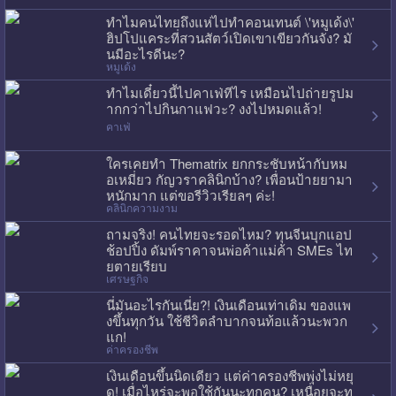
ทำไมคนไทยถึงแห่ไปทำคอนเทนต์ \'หมูเด้ง\'
ฮิปโปแคระที่สวนสัตว์เปิดเขาเขียวกันจัง? มั
นมีอะไรดีนะ?
หมูเด้ง
ทำไมเดี๋ยวนี้ไปคาเฟ่ทีไร เหมือนไปถ่ายรูปม
ากกว่าไปกินกาแฟวะ? งงไปหมดแล้ว!
คาเฟ่
ใครเคยทำ Thematrix ยกกระชับหน้ากับหม
อเหมี่ยว กัญวราคลินิกบ้าง? เพื่อนป้ายยามา
หนักมาก แต่ขอรีวิวเรียลๆ ค่ะ!
คลินิกความงาม
ถามจริง! คนไทยจะรอดไหม? ทุนจีนบุกแอป
ช้อปปิ้ง ดัมพ์ราคาจนพ่อค้าแม่ค้า SMEs ไท
ยตายเรียบ
เศรษฐกิจ
นี่มันอะไรกันเนี่ย?! เงินเดือนเท่าเดิม ของแพ
งขึ้นทุกวัน ใช้ชีวิตลำบากจนท้อแล้วนะพวก
แก!
ค่าครองชีพ
เงินเดือนขึ้นนิดเดียว แต่ค่าครองชีพพุ่งไม่หยุ
ด! เมื่อไหร่จะพอใช้กันนะทุกคน? เหนื่อยจะท