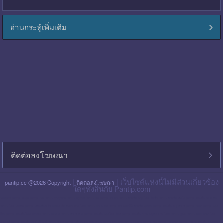
อ่านกระทู้เพิ่มเติม
ติดต่อลงโฆษณา
|
| เว็บไซต์แห่งนี้ไม่มีส่วนเกี่ยวข้อง
pantip.cc @2026 Copyright
ติดต่อลงโฆษณา
ใดๆทั้งสิ้นกับ Pantip.com
blackpink pantip
aespa pantip
bts pantip
newjeans pantip
cgm48 pantip
lisa pantip
สิน ธร pantip
สินเชื่อ กรุง ไทย ใจป้ำ pantip
สินเชื่อ ฉับไว pantip
สินเชื่อ พร อ มิส
pantip
ไทย เครดิต pantip
เส้นเลือด ใน สมอง ตีบ รักษา หาย ไหม pantip
พร อ มิส pantip
เงิน เทอร์โบ สินเชื่อ บุคคล pantip
สินเชื่อ ท รู มัน นี่ pantip
twice pantip
กรุง
โซล pantip
สินเชื่อ ไทย เครดิต pantip
cat999 pantip
มัน นี่ ฮั บ pantip
สินเชื่อ กรุง ไทย ใจดี pantip
สินเชื่อ cimb อนุมัติ ยาก ไหม pantip
gidle pantip
swift code ไทย
พาณิชย์ pantip
สินเชื่อ เพ ย์ เน็ ก ซ์ pantip
refinn pantip
เชื้อรา บน หนัง ศีรษะ pantip
enhypen pantip
fiwfans pantip
nba pantip
uchoose pantip
mymo สินเชื่อ ออมสิน