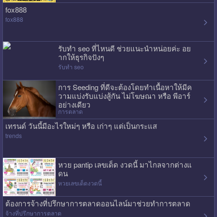
fox888
fox888
รับทำ seo ที่ไหนดี ช่วยแนะนำหน่อยค่ะ อย
ากให้ธุรกิจปังๆ
รับทำ seo
การ Seeding ที่ดีจะต้องโดยทำเนื้อหาให้มีค
วามแบ่งรับแบ่งสู้กัน ไม่โฆษณา หรือ พีอาร์
อย่างเดียว
การตลาด
เทรนด์ วันนี้มีอะไรใหม่ๆ หรือ เก่าๆ แต่เป็นกระแส
trends
หวย pantip เลขเด็ด งวดนี้ มาไกลจากต่างแ
ดน
หวยเลขเด็ดงวดนี้
ต้องการจ้างที่ปรึกษาการตลาดออนไลน์มาช่วยทำการตลาด
จ้างที่ปรึกษาการตลาด