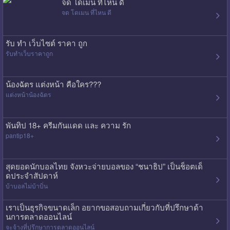
จด โดเมน ที่ไหน ดี
จด โดเมน ที่ไหน ดี
รับ ทํา เว็บไซต์ ราคา ถูก
รับทําเว็บราคาถูก
น้องฉัตร แต่งหน้า คือใคร???
แต่งหน้าน้องฉัตร
พันทิป 18+ ครีมกันแดด และ ความ รัก
pantip18+
สุดยอดนักบอลไทย จังหวะจ่ายบอลของ “ชนาธิป” เป็นช็อตเด็
ดประจำสัปดาห์
บ้าบอลไม่บ้าบิ่น
เราเป็นธุรกิจขนาดเล็ก อยากขอสอบถามเกี่ยวกับที่ปรึกษาด้า
นการตลาดออนไลน์
จะจ้างที่ปรึกษาการตลาดออนไลน์