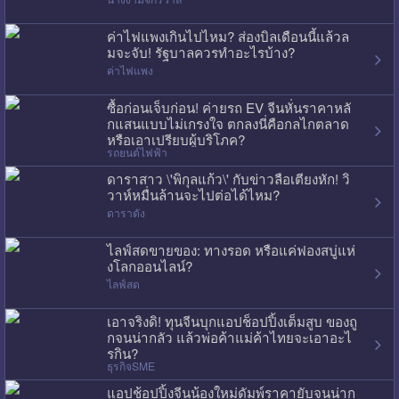
ค่าไฟแพงเกินไปไหม? ส่องบิลเดือนนี้แล้วล
มจะจับ! รัฐบาลควรทำอะไรบ้าง?
ค่าไฟแพง
ซื้อก่อนเจ็บก่อน! ค่ายรถ EV จีนหั่นราคาหลั
กแสนแบบไม่เกรงใจ ตกลงนี่คือกลไกตลาด
หรือเอาเปรียบผู้บริโภค?
รถยนต์ไฟฟ้า
ดาราสาว \'พิกุลแก้ว\' กับข่าวลือเตียงหัก! วิ
วาห์หมื่นล้านจะไปต่อได้ไหม?
ดาราดัง
ไลฟ์สดขายของ: ทางรอด หรือแค่ฟองสบู่แห่
งโลกออนไลน์?
ไลฟ์สด
เอาจริงดิ! ทุนจีนบุกแอปช็อปปิ้งเต็มสูบ ของถู
กจนน่ากลัว แล้วพ่อค้าแม่ค้าไทยจะเอาอะไ
รกิน?
ธุรกิจSME
แอปช้อปปิ้งจีนน้องใหม่ดัมพ์ราคายับจนน่าก