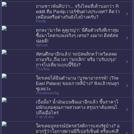
ถามชาวพันทิปว่า... จริงไหมที่เค้าบอกว่า R
eddit คือ Pantip เวอร์ชั่นต่างประเทศ? คิดว่า
เหมือนหรือต่างกันยังไงบ้างครับ?
Pantip
ตกลง \'มาร์ค คูคูเรญ่า\' นี่คือตัวจริงที่เราทุ่ม
ซื้อมาโคตรแพงจริงๆ เหรอ? งงมาก ดิสคัสห
น่อยดิ!
ฟุตบอล
ทัศนศึกษาอีกแล้ว! รถบัสพลิกคว่ำหวิดสลด
ถามจริง..ถึงเวลา \'ยกเลิก\' หรือ \'ปรับปรุง\'
การไปเที่ยวแบบนี้รึยัง?
โรงเรียน
ใครเคยได้ยินตำนาน \'บูรพาอาถรรพ์\' (The
East Palace) ของเกาหลีบ้าง? ฟังแล้วขนลุก
ซู่เลยว่ะ
เรื่องสยองขวัญ
เบื่อมั้ย? น้ำมันเบนซินเอาอีกแล้ว ขึ้นราคาไ
ม่พักแถมคุณภาพสวนทาง สรุปเราต้องทนไ
ปถึงเมื่อไหร่
ราคาน้ำมัน
ใครเคยอุทธรณ์บัตรสวัสดิการแห่งรัฐบ้าง? อ
ยากรู้ว่าโอกาสผ่านมีกี่เปอร์เซ็นต์ หรือแค่เสี