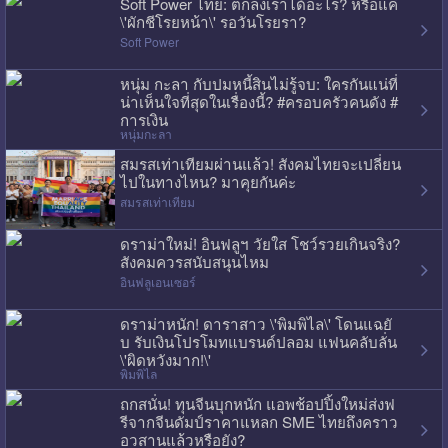
Soft Power ไทย: ตกลงเราได้อะไร? หรือแค่
\'ผักชีโรยหน้า\' รอวันโรยรา?
Soft Power
หนุ่ม กะลา กับปมหนี้สินไม่รู้จบ: ใครกันแน่ที่
น่าเห็นใจที่สุดในเรื่องนี้? #ครอบครัวคนดัง #
การเงิน
หนุ่มกะลา
สมรสเท่าเทียมผ่านแล้ว! สังคมไทยจะเปลี่ยน
ไปในทางไหน? มาคุยกันค่ะ
สมรสเท่าเทียม
ดราม่าใหม่! อินฟลูฯ วัยใส โชว์รวยเกินจริง?
สังคมควรสนับสนุนไหม
อินฟลูเอนเซอร์
ดราม่าหนัก! ดาราสาว \'พิมพิไล\' โดนแฉยั
บ รับเงินโปรโมทแบรนด์ปลอม แฟนคลับลั่น
\'ผิดหวังมาก!\'
พิมพิไล
ถกสนั่น! ทุนจีนบุกหนัก แอพช้อปปิ้งใหม่ส่งฟ
รีจากจีนดัมป์ราคาแหลก SME ไทยถึงคราว
อวสานแล้วหรือยัง?