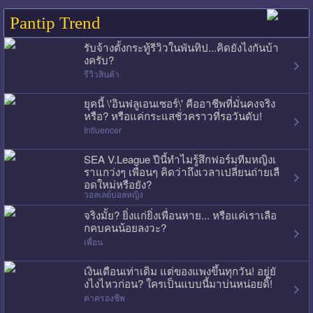
Pantip Trend
รับจ้างตั้งกระทู้รีวิวในพันทิป...คิดยังไงกันบ้า
งครับ?
รีวิวสินค้า
ยุคนี้ \'อินฟลูเอนเซอร์\' คืออาชีพที่มั่นคงจริง
หรือ? หรือแค่กระแสชั่วคราวที่รอวันดับ!
Influencer
SEA V.League ปีนี้ทำไมรู้สึกฟอร์มทีมหญิงเ
ราแกว่งๆ เพื่อนๆ คิดว่าถึงเวลาเปลี่ยนถ่ายเลื
อดใหม่หรือยัง?
วอลเลย์บอลหญิง
จริงมั้ย? ยิ่งแก่ยิ่งเพื่อนหาย... หรือแค่เราเลือ
กคบคนน้อยลงวะ?
เพื่อน
เงินเดือนเท่าเดิม แต่ของแพงขึ้นทุกวัน! อยู่ยั
งไงไหวก่อน? ใครเป็นแบบนี้มาบ่นหน่อยดิ๊!
ค่าครองชีพ