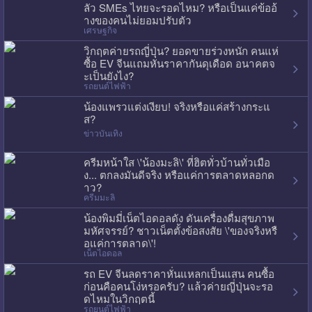
ลัว SMEs ไทยจะรอดไหม? หรือเป็นแค่ข้ออ้
างของคนไม่ยอมปรับตัว
เศรษฐกิจ
วิกฤตค่ายรถญี่ปุ่น? ยอดขายร่วงหนัก คนแห่
ซื้อ EV จีนแถมหั่นราคากันดุเดือด อนาคตจ
ะเป็นยังไง?
รถยนต์ไฟฟ้า
น้องแพรวแต่งเงียบ! จริงหรือแค่สร้างกระแ
ส?
ข่าวบันเทิง
ครีมหน้าใส \'น้องมะลิ\' ที่ฮิตทั่วบ้านทั่วเมือ
ง... ตกลงมันดีจริง หรือแค่การตลาดหลอกด
าว?
ครีมมะลิ
น้องพิมมี่เน็ตไอดอลดัง ดันเครื่องดื่มสุขภาพ
มหัศจรรย์? ชาวเน็ตตั้งข้อสงสัย \'ของจริงหรื
อแค่การตลาด\'!
เน็ตไอดอล
รถ EV จีนลดราคาหั่นแหลกเป็นแสน คนซื้อ
ก่อนคือคนโง่หรอครับ? แล้วค่ายญี่ปุ่นจะรอ
ดไหมในวิกฤตนี้
รถยนต์ไฟฟ้า