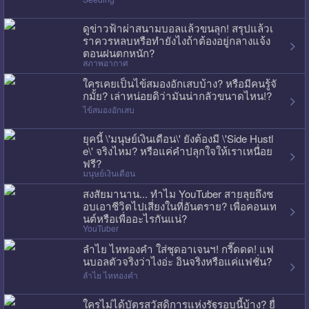
ดูข่าวฟ้าผ่าสนามบอลแล้วขนลุก! สรุปแล้วเ
ราควรหลบหรือทำยังไงถ้าต้องอยู่กลางแจ้ง
ตอนฝนตกหนัก?
สภาพอากาศ
ใครเคยเป็นไข้สมองอักเสบบ้าง? หรือมีคนรู้จั
กมั้ย? เล่าหน่อยดิว่ามันน่ากลัวขนาดไหน!?
ไข้สมองอักเสบ
ยุคนี้ \'มนุษย์เงินเดือน\' ยังต้องมี \'Side Hustl
e\' จริงไหม? หรือแค่คำปลุกใจให้เราเหนื่อย
ฟรี?
มนุษย์เงินเดือน
สงสัยมานาน... ทำไม YouTuber สายลุยถึงช
อบเอาชีวิตไปเสี่ยงในที่อันตราย? เพื่อคอนเท
นต์หรือเพื่ออะไรกันแน่?
YouTuber
ลำไย ไหทองคำ ใส่ชุดอาเจนฯ! กรี๊ดดด! แฟ
นบอลตัวจริงว่าไงอ่ะ อินจริงหรือแค่แฟชั่น?
ลำไย ไหทองคำ
ใครไม่ได้บัตรสวัสดิการแห่งรัฐรอบนี้บ้าง? ยื่