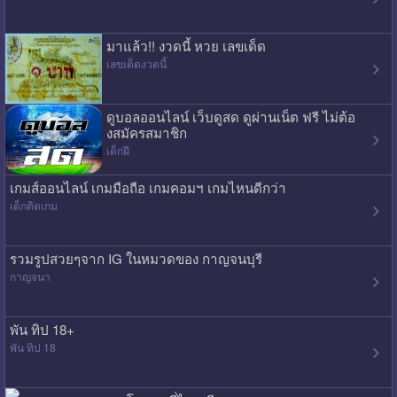
มาแล้ว!! งวดนี้ หวย เลขเด็ด
เลขเด็ดงวดนี้
ดูบอลออนไลน์ เว็บดูสด ดูผ่านเน็ต ฟรี ไม่ต้อ
งสมัครสมาชิก
เด็กฝี
เกมส์ออนไลน์ เกมมือถือ เกมคอมฯ เกมไหนดีกว่า
เด็กติดเกม
รวมรูปสวยๆจาก IG ในหมวดของ กาญจนบุรี
กาญจนา
พัน ทิป 18+
พัน ทิป 18