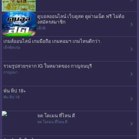
ดูบอลออนไลน์ เว็บดูสด ดูผ่านเน็ต ฟรี ไม่ต้อ
งสมัครสมาชิก
เด็กฝี
เกมส์ออนไลน์ เกมมือถือ เกมคอมฯ เกมไหนดีกว่า
เด็กติดเกม
รวมรูปสวยๆจาก IG ในหมวดของ กาญจนบุรี
กาญจนา
พัน ทิป 18+
พัน ทิป 18
จด โดเมน ที่ไหน ดี
จด โดเมน ที่ไหน ดี