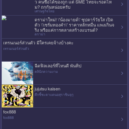
ว คนซื้อได้ของถูก แต่ SME ไทยจะรอดไห
ม? ถกกันหน่อยครับ
เศรษฐกิจไทย
ดราม่าใหม่! \'น้องมายด์\' ซุปตาร์วัยใส เปิด
ตัว \'เซรั่มทองคำ\' ราคาหลักหมื่น แพงเกินจ
ริง หรือแค่การตลาดสร้างแบรนด์?
ดราม่า
เทรนเนอร์ส่วนตัว มีใครเคยจ้างบ้างคะ
เทรนเนอร์ส่วนตัว
ฉีดฟิลเลอร์ที่ไหนดี พันทิป
คลินิกความงาม
jujutsu kaisen
ศึกชี้ชะตาแดนอสุราชินจุกุ
fox888
fox888