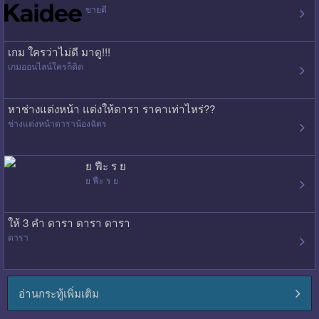
ขายดี
เกม ใครว่าไม่ดี มาดู!!!
เกมออนไลน์ใครก็ติด
หาช่างแต่งหน้า แต่งให้ดารา ราคาเท่าไหร่??
ช่างแต่งหน้าดาราน้องฉัตร
ย ฟืะ ร ย
ย ฟืะ ร ย
ให้ 3 คำ ดารา ดารา ดารา
ดารา
อ่านกระทู้เพิ่มเติม