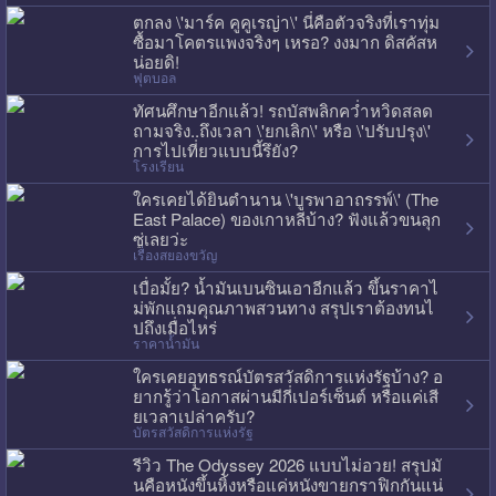
ตกลง \'มาร์ค คูคูเรญ่า\' นี่คือตัวจริงที่เราทุ่ม
ซื้อมาโคตรแพงจริงๆ เหรอ? งงมาก ดิสคัสห
น่อยดิ!
ฟุตบอล
ทัศนศึกษาอีกแล้ว! รถบัสพลิกคว่ำหวิดสลด
ถามจริง..ถึงเวลา \'ยกเลิก\' หรือ \'ปรับปรุง\'
การไปเที่ยวแบบนี้รึยัง?
โรงเรียน
ใครเคยได้ยินตำนาน \'บูรพาอาถรรพ์\' (The
East Palace) ของเกาหลีบ้าง? ฟังแล้วขนลุก
ซู่เลยว่ะ
เรื่องสยองขวัญ
เบื่อมั้ย? น้ำมันเบนซินเอาอีกแล้ว ขึ้นราคาไ
ม่พักแถมคุณภาพสวนทาง สรุปเราต้องทนไ
ปถึงเมื่อไหร่
ราคาน้ำมัน
ใครเคยอุทธรณ์บัตรสวัสดิการแห่งรัฐบ้าง? อ
ยากรู้ว่าโอกาสผ่านมีกี่เปอร์เซ็นต์ หรือแค่เสี
ยเวลาเปล่าครับ?
บัตรสวัสดิการแห่งรัฐ
รีวิว The Odyssey 2026 แบบไม่อวย! สรุปมั
นคือหนังขึ้นหิ้งหรือแค่หนังขายกราฟิกกันแน่