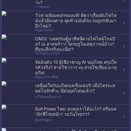
ว่ะ?
ภาพยนตร์
วัวหายล้อมคอกของแท้! คิดว่าเรื่องผับไฟไห
ม้แล้วมีคนตาย สุดท้ายมันก็จะวนลูปกลับมา
อีกไหม?
ปัญหาสังคม
OMG! วงทศกัณฐ์นาทีหนีตายไฟไหม้โรงเบี
ยร์ ณ ลาดพร้าว! ใครอยู่ในเหตุการณ์บ้าง?
คือระทึกจริงปะเนี่ย!?
ไฟไหม้โรงเบียร์
จัดอันดับ 10 ผู้เชี่ยวชาญ AI ของไทย สรุปใค
รตัวจริง? สายวิชาการ vs สายโซเชียล มาคุ
ยกัน!
ปัญญาประดิษฐ์
เหนื่อยใจกับแก๊งคอลเซ็นเตอร์! เมื่อไหร่จะห
มดไปสักทีวะ นี่มันยุคไหนแล้ว!?
แก๊งคอลเซ็นเตอร์
Soft Power ไทย: ตกลงเราได้อะไร? หรือแค่
\'ผักชีโรยหน้า\' รอวันโรยรา?
Soft Power