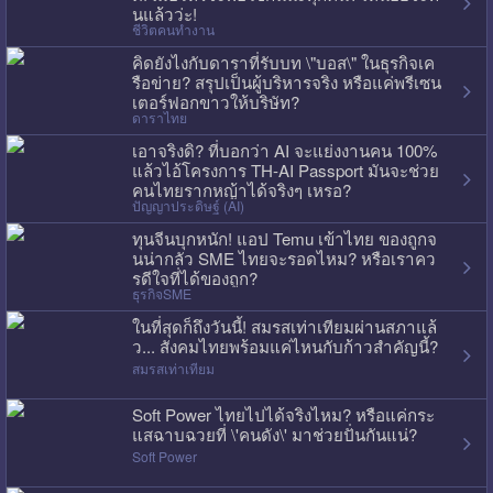
นแล้วว่ะ!
ชีวิตคนทำงาน
คิดยังไงกับดาราที่รับบท \"บอส\" ในธุรกิจเค
รือข่าย? สรุปเป็นผู้บริหารจริง หรือแค่พรีเซน
เตอร์ฟอกขาวให้บริษัท?
ดาราไทย
เอาจริงดิ? ที่บอกว่า AI จะแย่งงานคน 100%
แล้วไอ้โครงการ TH-AI Passport มันจะช่วย
คนไทยรากหญ้าได้จริงๆ เหรอ?
ปัญญาประดิษฐ์ (AI)
ทุนจีนบุกหนัก! แอป Temu เข้าไทย ของถูกจ
นน่ากลัว SME ไทยจะรอดไหม? หรือเราคว
รดีใจที่ได้ของถูก?
ธุรกิจSME
ในที่สุดก็ถึงวันนี้! สมรสเท่าเทียมผ่านสภาแล้
ว... สังคมไทยพร้อมแค่ไหนกับก้าวสำคัญนี้?
สมรสเท่าเทียม
Soft Power ไทยไปได้จริงไหม? หรือแค่กระ
แสฉาบฉวยที่ \'คนดัง\' มาช่วยปั่นกันแน่?
Soft Power