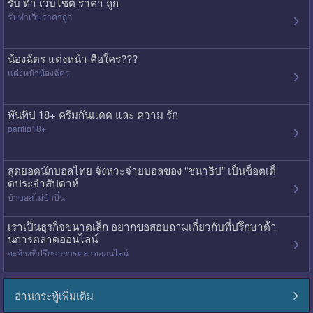
รับ ทํา เว็บไซต์ ราคา ถูก
รับทําเว็บราคาถูก
น้องฉัตร แต่งหน้า คือใคร???
แต่งหน้าน้องฉัตร
พันทิป 18+ ครีมกันแดด และ ความ รัก
pantip18+
สุดยอดนักบอลไทย จังหวะจ่ายบอลของ “ชนาธิป” เป็นช็อตเด็
ดประจำสัปดาห์
บ้าบอลไม่บ้าบิ่น
เราเป็นธุรกิจขนาดเล็ก อยากขอสอบถามเกี่ยวกับที่ปรึกษาด้า
นการตลาดออนไลน์
จะจ้างที่ปรึกษาการตลาดออนไลน์
อ่านกระทู้เพิ่มเติม