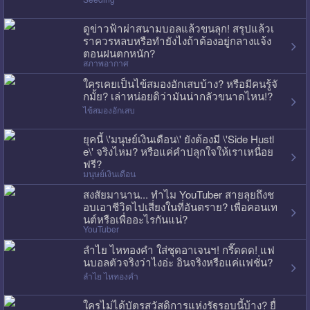
ดูข่าวฟ้าผ่าสนามบอลแล้วขนลุก! สรุปแล้วเ
ราควรหลบหรือทำยังไงถ้าต้องอยู่กลางแจ้ง
ตอนฝนตกหนัก?
สภาพอากาศ
ใครเคยเป็นไข้สมองอักเสบบ้าง? หรือมีคนรู้จั
กมั้ย? เล่าหน่อยดิว่ามันน่ากลัวขนาดไหน!?
ไข้สมองอักเสบ
ยุคนี้ \'มนุษย์เงินเดือน\' ยังต้องมี \'Side Hustl
e\' จริงไหม? หรือแค่คำปลุกใจให้เราเหนื่อย
ฟรี?
มนุษย์เงินเดือน
สงสัยมานาน... ทำไม YouTuber สายลุยถึงช
อบเอาชีวิตไปเสี่ยงในที่อันตราย? เพื่อคอนเท
นต์หรือเพื่ออะไรกันแน่?
YouTuber
ลำไย ไหทองคำ ใส่ชุดอาเจนฯ! กรี๊ดดด! แฟ
นบอลตัวจริงว่าไงอ่ะ อินจริงหรือแค่แฟชั่น?
ลำไย ไหทองคำ
ใครไม่ได้บัตรสวัสดิการแห่งรัฐรอบนี้บ้าง? ยื่