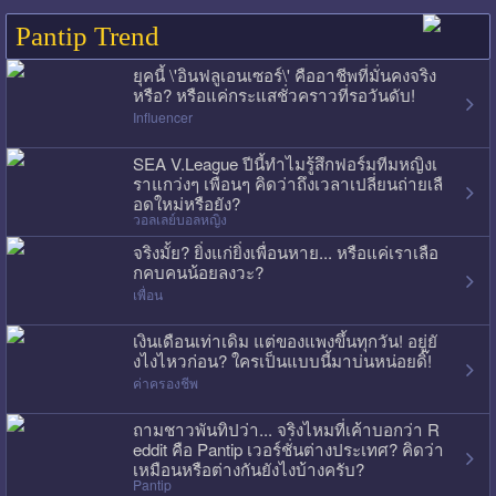
Pantip Trend
ยุคนี้ \'อินฟลูเอนเซอร์\' คืออาชีพที่มั่นคงจริง
หรือ? หรือแค่กระแสชั่วคราวที่รอวันดับ!
Influencer
SEA V.League ปีนี้ทำไมรู้สึกฟอร์มทีมหญิงเ
ราแกว่งๆ เพื่อนๆ คิดว่าถึงเวลาเปลี่ยนถ่ายเลื
อดใหม่หรือยัง?
วอลเลย์บอลหญิง
จริงมั้ย? ยิ่งแก่ยิ่งเพื่อนหาย... หรือแค่เราเลือ
กคบคนน้อยลงวะ?
เพื่อน
เงินเดือนเท่าเดิม แต่ของแพงขึ้นทุกวัน! อยู่ยั
งไงไหวก่อน? ใครเป็นแบบนี้มาบ่นหน่อยดิ๊!
ค่าครองชีพ
ถามชาวพันทิปว่า... จริงไหมที่เค้าบอกว่า R
eddit คือ Pantip เวอร์ชั่นต่างประเทศ? คิดว่า
เหมือนหรือต่างกันยังไงบ้างครับ?
Pantip