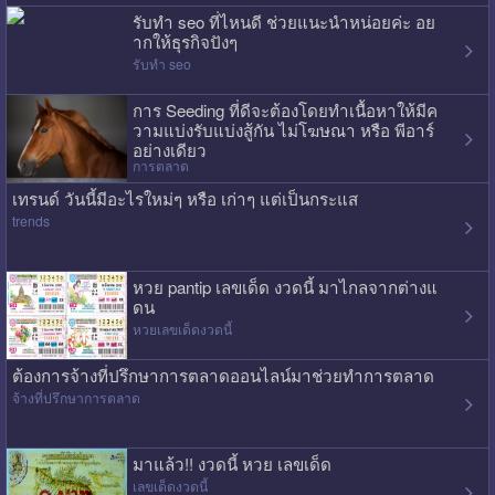
รับทำ seo ที่ไหนดี ช่วยแนะนำหน่อยค่ะ อย
ากให้ธุรกิจปังๆ
รับทำ seo
การ Seeding ที่ดีจะต้องโดยทำเนื้อหาให้มีค
วามแบ่งรับแบ่งสู้กัน ไม่โฆษณา หรือ พีอาร์
อย่างเดียว
การตลาด
เทรนด์ วันนี้มีอะไรใหม่ๆ หรือ เก่าๆ แต่เป็นกระแส
trends
หวย pantip เลขเด็ด งวดนี้ มาไกลจากต่างแ
ดน
หวยเลขเด็ดงวดนี้
ต้องการจ้างที่ปรึกษาการตลาดออนไลน์มาช่วยทำการตลาด
จ้างที่ปรึกษาการตลาด
มาแล้ว!! งวดนี้ หวย เลขเด็ด
เลขเด็ดงวดนี้