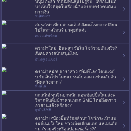
หนุ่ม กะลา กับปมหนี้สินไม่รู้จบ: ใครกันแน่ที่
น่าเห็นใจที่สุดในเรื่องนี้? #ครอบครัวคนดัง #
การเงิน
หนุ่มกะลา
สมรสเท่าเทียมผ่านแล้ว! สังคมไทยจะเปลี่ยน
ไปในทางไหน? มาคุยกันค่ะ
สมรสเท่าเทียม
ดราม่าใหม่! อินฟลูฯ วัยใส โชว์รวยเกินจริง?
สังคมควรสนับสนุนไหม
อินฟลูเอนเซอร์
ดราม่าหนัก! ดาราสาว \'พิมพิไล\' โดนแฉยั
บ รับเงินโปรโมทแบรนด์ปลอม แฟนคลับลั่น
\'ผิดหวังมาก!\'
พิมพิไล
ถกสนั่น! ทุนจีนบุกหนัก แอพช้อปปิ้งใหม่ส่งฟ
รีจากจีนดัมป์ราคาแหลก SME ไทยถึงคราว
อวสานแล้วหรือยัง?
ธุรกิจSME
ดราม่า! \'น้องมิ้นท์ร้อยล้าน\' โชว์กระเป๋าแบ
รนด์เนมใบใหม่ ชาวเน็ตเสียงแตก แห่เมนต์ถ
าม \'รวยจริงหรือสปอนเซอร์ลง?\'