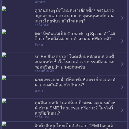
ดราม่า
คุยกันตรงๆ ผิดไหมที่เราเลือกซื้อของจีนราค
าถูกจากแอปตรง มากกว่าอุดหนุนพ่อค้าคน
กลางไทยที่บวกกำไรแพงๆ?
ธุรกิจSME
สตาร์ทอัพแห่เปิด Co-working Space ทำไมเ
ด็กจบใหม่ถึงไม่อยากทำงานออฟฟิศปกติ?
สังคม
รถ EV จีนลดราคาโหดเหี้ยมหลักแสน! คนซื้
อก่อนหน้าช้ำใจไหม แล้ววงการรถมือสองจะ
รอดหรือเปล่า มาคุยกันครับ
รถยนต์ไฟฟ้า
น้องแพรวออกน้ำดีท็อกซ์มหัศจรรย์ ขวดละพั
น! ตกลงมันคืออะไรกันแน่?
ดารา
ทุนจีนบุกหนัก! แอปช้อปปิ้งส่งของถูกตรงถึงห
น้าบ้าน SME ไทยจะรอดหรือร่วง? ใครได้ใ
ครเสียกันแน่?
ธุรกิจ SME
สินค้าจีนบุกไทยเต็มตัว! แอป TEMU มาแล้