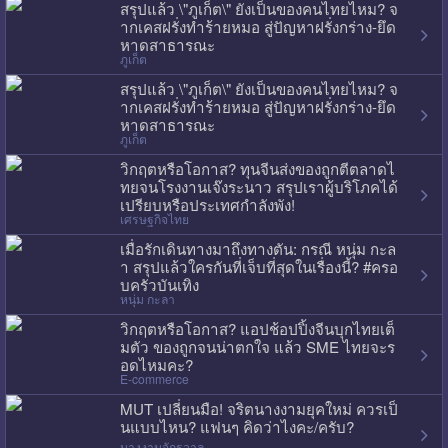
สรุปแล้ว \"ภูเก็ต\" ยังเป็นของคนไทยไหม? จ
ากเคสฝรั่งทำร้ายหมอ สู่ปัญหาฝรั่งกร่าง-ยึด
หาดสาธารณะ
ภูเก็ต
สรุปแล้ว \"ภูเก็ต\" ยังเป็นของคนไทยไหม? จ
ากเคสฝรั่งทำร้ายหมอ สู่ปัญหาฝรั่งกร่าง-ยึด
หาดสาธารณะ
ภูเก็ต
วิกฤตหรือโอกาส? ทุนจีนส่งของถูกตีตลาดไ
ทยจนโรงงานเจ๊งระนาว สรุปเราผู้บริโภคได้
เปรียบหรือประเทศกำลังพัง!
เศรษฐกิจไทย
เมื่อรักเดินทางมาถึงทางตัน: กรณี หนุ่ม กะล
า สรุปแล้วใครกันที่เจ็บที่สุดในเรื่องนี้? #ครอ
บครัวบันเทิง
หนุ่ม กะลา
วิกฤตหรือโอกาส? แอปช้อปปิ้งจีนบุกไทยเต็
มตัว ของถูกจนน่าตกใจ แล้ว SME ไทยจะร
อดไหมคะ?
E-commerce
MUT เปลี่ยนมือ! จริตนางงามยุคใหม่ ควรเป็
นแบบไหน? แฟนๆ คิดว่าไงคะ/ครับ?
นางงามจักรวาล