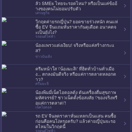
ลัว SMEs ไทยจะรอดไหม? หรือเป็นแค่ข้ออ้
างของคนไม่ยอมปรับตัว
เศรษฐกิจ
วิกฤตค่ายรถญี่ปุ่น? ยอดขายร่วงหนัก คนแห่
ซื้อ EV จีนแถมหั่นราคากันดุเดือด อนาคตจ
ะเป็นยังไง?
รถยนต์ไฟฟ้า
น้องแพรวแต่งเงียบ! จริงหรือแค่สร้างกระแ
ส?
ข่าวบันเทิง
ครีมหน้าใส \'น้องมะลิ\' ที่ฮิตทั่วบ้านทั่วเมือ
ง... ตกลงมันดีจริง หรือแค่การตลาดหลอกด
าว?
ครีมมะลิ
น้องพิมมี่เน็ตไอดอลดัง ดันเครื่องดื่มสุขภาพ
มหัศจรรย์? ชาวเน็ตตั้งข้อสงสัย \'ของจริงหรื
อแค่การตลาด\'!
เน็ตไอดอล
รถ EV จีนลดราคาหั่นแหลกเป็นแสน คนซื้อ
ก่อนคือคนโง่หรอครับ? แล้วค่ายญี่ปุ่นจะรอ
ดไหมในวิกฤตนี้
รถยนต์ไฟฟ้า