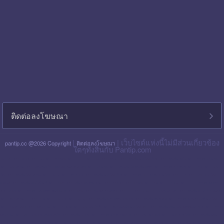
ติดต่อลงโฆษณา
|
| เว็บไซต์แห่งนี้ไม่มีส่วนเกี่ยวข้อง
pantip.cc @2026 Copyright
ติดต่อลงโฆษณา
ใดๆทั้งสิ้นกับ Pantip.com
blackpink pantip
aespa pantip
bts pantip
newjeans pantip
cgm48 pantip
lisa pantip
สิน ธร pantip
สินเชื่อ กรุง ไทย ใจป้ำ pantip
สินเชื่อ ฉับไว pantip
สินเชื่อ พร อ มิส
pantip
ไทย เครดิต pantip
เส้นเลือด ใน สมอง ตีบ รักษา หาย ไหม pantip
พร อ มิส pantip
เงิน เทอร์โบ สินเชื่อ บุคคล pantip
สินเชื่อ ท รู มัน นี่ pantip
twice pantip
กรุง
โซล pantip
สินเชื่อ ไทย เครดิต pantip
cat999 pantip
มัน นี่ ฮั บ pantip
สินเชื่อ กรุง ไทย ใจดี pantip
สินเชื่อ cimb อนุมัติ ยาก ไหม pantip
gidle pantip
swift code ไทย
พาณิชย์ pantip
สินเชื่อ เพ ย์ เน็ ก ซ์ pantip
refinn pantip
เชื้อรา บน หนัง ศีรษะ pantip
enhypen pantip
fiwfans pantip
nba pantip
uchoose pantip
mymo สินเชื่อ ออมสิน
10000 ล่าสุด pantip
สินเชื่อ ส่วน บุคคล ศักดิ์ สยาม pantip
finnix pantip
มิตรแท้ ประกันภัย pantip
itzy pantip
jessie mum ลงทุน เท่า ไหร่ pantip
สินเชื่อ บํา เห น็ จ ตกทอด
pantip
บัตร เครดิต ktc pantip
lpga pantip
this shop pantip
ญา ญ่า pantip
สินเชื่อ ส่วน บุคคล ศรีสวัสดิ์ pantip
สินเชื่อ มัน นี่ ฮั บ pantip
สินเชื่อ อเนกประสงค์ กรุง ไทย
pantip
รากฟัน เทียม pantip
แคช จ อย pantip
whoscall pantip
กรุง ไทย ใจป้ำ pantip
บัตร เอทีเอ็ม กรุง ไทย 1599 pantip
สินเชื่อ เมือง ไทย แคปปิตอล 5000 pantip
สินเชื่อ
แคช จ อย pantip 2569
ศรีสวัสดิ์ เงินสด ทันใจ pantip
สินเชื่อ shopee pantip
สินเชื่อ ธนาคาร อิสลาม pantip 2569
ศรีสวัสดิ์ pantip
haval h6 ดี ไหม pantip
สินเชื่อ กสิกร 300
000 pantip
ฟอร์จูน เนอ ร์ 2026 โฉม ใหม่ pantip
fastwork pantip
the glory pantip
tinder pantip
บัตร เครดิต ttb pantip
พัน ทิป blackpink
แอ ฟ ทักษ อร pantip
นกเขา ไม่