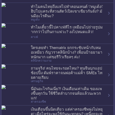
ทำไมคนไทยถึงแห่ไปทำคอนเทนต์ \'หมูเด้ง\'
ฮิปโปแคระที่สวนสัตว์เปิดเขาเขียวกันจัง? มั
นมีอะไรดีนะ?
หมูเด้ง
ทำไมเดี๋ยวนี้ไปคาเฟ่ทีไร เหมือนไปถ่ายรูปม
ากกว่าไปกินกาแฟวะ? งงไปหมดแล้ว!
คาเฟ่
ใครเคยทำ Thematrix ยกกระชับหน้ากับหม
อเหมี่ยว กัญวราคลินิกบ้าง? เพื่อนป้ายยามา
หนักมาก แต่ขอรีวิวเรียลๆ ค่ะ!
คลินิกความงาม
ถามจริง! คนไทยจะรอดไหม? ทุนจีนบุกแอป
ช้อปปิ้ง ดัมพ์ราคาจนพ่อค้าแม่ค้า SMEs ไท
ยตายเรียบ
เศรษฐกิจ
นี่มันอะไรกันเนี่ย?! เงินเดือนเท่าเดิม ของแพ
งขึ้นทุกวัน ใช้ชีวิตลำบากจนท้อแล้วนะพวก
แก!
ค่าครองชีพ
เงินเดือนขึ้นนิดเดียว แต่ค่าครองชีพพุ่งไม่หยุ
ด! เมื่อไหร่จะพอใช้กันนะทุกคน? เหนื่อยจะท