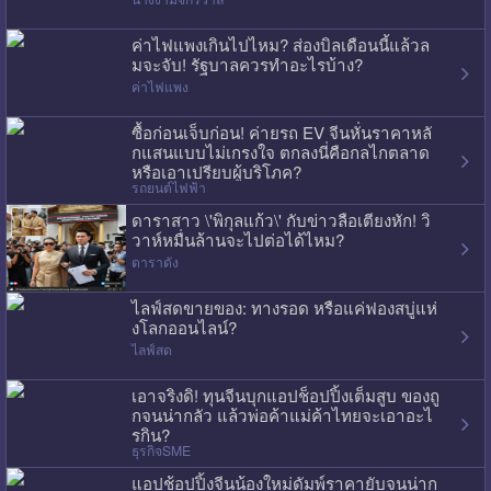
ค่าไฟแพงเกินไปไหม? ส่องบิลเดือนนี้แล้วล
มจะจับ! รัฐบาลควรทำอะไรบ้าง?
ค่าไฟแพง
ซื้อก่อนเจ็บก่อน! ค่ายรถ EV จีนหั่นราคาหลั
กแสนแบบไม่เกรงใจ ตกลงนี่คือกลไกตลาด
หรือเอาเปรียบผู้บริโภค?
รถยนต์ไฟฟ้า
ดาราสาว \'พิกุลแก้ว\' กับข่าวลือเตียงหัก! วิ
วาห์หมื่นล้านจะไปต่อได้ไหม?
ดาราดัง
ไลฟ์สดขายของ: ทางรอด หรือแค่ฟองสบู่แห่
งโลกออนไลน์?
ไลฟ์สด
เอาจริงดิ! ทุนจีนบุกแอปช็อปปิ้งเต็มสูบ ของถู
กจนน่ากลัว แล้วพ่อค้าแม่ค้าไทยจะเอาอะไ
รกิน?
ธุรกิจSME
แอปช้อปปิ้งจีนน้องใหม่ดัมพ์ราคายับจนน่าก