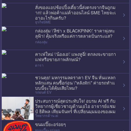
สั่งของแอปช้อปปิ้งเดี๋ยวนี้ส่งตรงจากจีนถูกม
าก! แล้วพ่อค้าแม่ค้าออนไลน์ SME ไทยจะเ
อาอะไรกินครับ?
ธุรกิจSME
กล่องสุ่ม \'ลิซ่า x BLACKPINK\' ราคาพุ่งทะ
ลุฟ้า! คุ้มจริงหรือแค่การตลาดปั่นกระแส?
กล่องสุ่ม
คาเฟ่ใหม่ \'น้องเอ\' แพงหูฉี่! ตกลงจะขายกา
แฟหรือขายภาพลักษณ์?
ดารา
ชวนคุย! มหกรรมลดราคา EV จีน หั่นแหลก
หลักแสน คนซื้อก่อน \"หลังหัก\" ค่ายรถทำแ
บบนี้จะได้คุ้มเสียไหม?
รถยนต์ EV
ประสบการณ์สุดประทับใจ! อบรม AI ฟรี กับ
วิทยากรผู้เชี่ยวชาญด้านเอไอ อาจารย์แชม
ป์ ธิติพล เทียมจันทร์ ที่เปลี่ยนมุมมองของผม
วิทยากรด้าน ai
ไปเลย
ขนมเปี๊ยะอร่อยๆ
ขนมเปี๊ยะอร่อยๆ