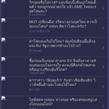
วิกฤตหรือโอกาส? แอปช้อปปิ้งจีนบุกไทยเต็
มตัว ของถูกจนน่าตกใจ แล้ว SME ไทยจะร
อดไหมคะ?
E-commerce
MUT เปลี่ยนมือ! จริตนางงามยุคใหม่ ควรเป็
นแบบไหน? แฟนๆ คิดว่าไงคะ/ครับ?
นางงามจักรวาล
ค่าไฟแพงเกินไปไหม? ส่องบิลเดือนนี้แล้วล
มจะจับ! รัฐบาลควรทำอะไรบ้าง?
ค่าไฟแพง
ซื้อก่อนเจ็บก่อน! ค่ายรถ EV จีนหั่นราคาหลั
กแสนแบบไม่เกรงใจ ตกลงนี่คือกลไกตลาด
หรือเอาเปรียบผู้บริโภค?
รถยนต์ไฟฟ้า
ดาราสาว \'พิกุลแก้ว\' กับข่าวลือเตียงหัก! วิ
วาห์หมื่นล้านจะไปต่อได้ไหม?
ดาราดัง
ไลฟ์สดขายของ: ทางรอด หรือแค่ฟองสบู่แห่
งโลกออนไลน์?
ไลฟ์สด