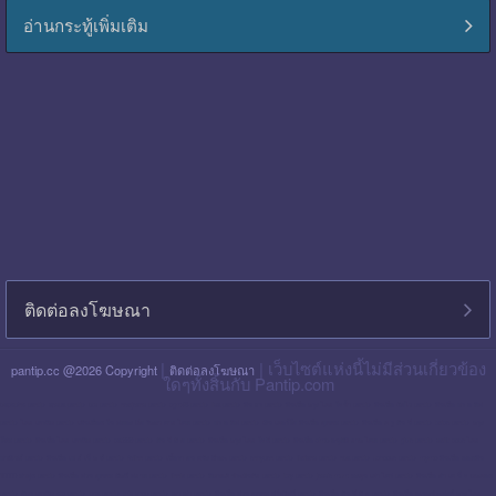
อ่านกระทู้เพิ่มเติม
ติดต่อลงโฆษณา
|
| เว็บไซต์แห่งนี้ไม่มีส่วนเกี่ยวข้อง
pantip.cc @2026 Copyright
ติดต่อลงโฆษณา
ใดๆทั้งสิ้นกับ Pantip.com
blackpink pantip
aespa pantip
bts pantip
newjeans pantip
cgm48 pantip
lisa pantip
สิน ธร pantip
สินเชื่อ กรุง ไทย ใจป้ำ pantip
สินเชื่อ ฉับไว pantip
สินเชื่อ พร อ มิส
pantip
ไทย เครดิต pantip
เส้นเลือด ใน สมอง ตีบ รักษา หาย ไหม pantip
พร อ มิส pantip
เงิน เทอร์โบ สินเชื่อ บุคคล pantip
สินเชื่อ ท รู มัน นี่ pantip
twice pantip
กรุง
โซล pantip
สินเชื่อ ไทย เครดิต pantip
cat999 pantip
มัน นี่ ฮั บ pantip
สินเชื่อ กรุง ไทย ใจดี pantip
สินเชื่อ cimb อนุมัติ ยาก ไหม pantip
gidle pantip
swift code ไทย
พาณิชย์ pantip
สินเชื่อ เพ ย์ เน็ ก ซ์ pantip
refinn pantip
เชื้อรา บน หนัง ศีรษะ pantip
enhypen pantip
fiwfans pantip
nba pantip
uchoose pantip
mymo สินเชื่อ ออมสิน
10000 ล่าสุด pantip
สินเชื่อ ส่วน บุคคล ศักดิ์ สยาม pantip
finnix pantip
มิตรแท้ ประกันภัย pantip
itzy pantip
jessie mum ลงทุน เท่า ไหร่ pantip
สินเชื่อ บํา เห น็ จ ตกทอด
pantip
บัตร เครดิต ktc pantip
lpga pantip
this shop pantip
ญา ญ่า pantip
สินเชื่อ ส่วน บุคคล ศรีสวัสดิ์ pantip
สินเชื่อ มัน นี่ ฮั บ pantip
สินเชื่อ อเนกประสงค์ กรุง ไทย