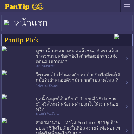
หน้าแรก
Pantip Pick
ดูข่าวฟ้าผ่าสนามบอลแล้วขนลุก! สรุปแล้วเ
ราควรหลบหรือทำยังไงถ้าต้องอยู่กลางแจ้ง
ตอนฝนตกหนัก?
สภาพอากาศ
ใครเคยเป็นไข้สมองอักเสบบ้าง? หรือมีคนรู้จั
กมั้ย? เล่าหน่อยดิว่ามันน่ากลัวขนาดไหน!?
ไข้สมองอักเสบ
ยุคนี้ \'มนุษย์เงินเดือน\' ยังต้องมี \'Side Hustl
e\' จริงไหม? หรือแค่คำปลุกใจให้เราเหนื่อย
ฟรี?
มนุษย์เงินเดือน
สงสัยมานาน... ทำไม YouTuber สายลุยถึงช
อบเอาชีวิตไปเสี่ยงในที่อันตราย? เพื่อคอนเท
นต์หรือเพื่ออะไรกันแน่?