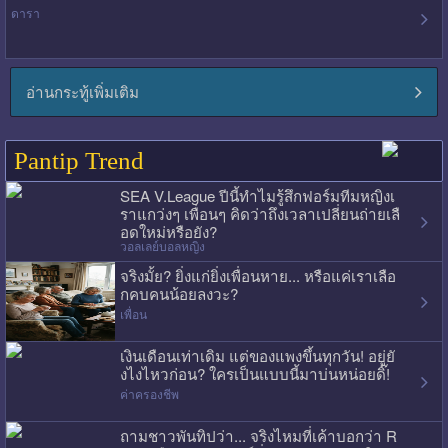
ดารา
อ่านกระทู้เพิ่มเติม
Pantip Trend
SEA V.League ปีนี้ทำไมรู้สึกฟอร์มทีมหญิงเ
ราแกว่งๆ เพื่อนๆ คิดว่าถึงเวลาเปลี่ยนถ่ายเลื
อดใหม่หรือยัง?
วอลเลย์บอลหญิง
จริงมั้ย? ยิ่งแก่ยิ่งเพื่อนหาย... หรือแค่เราเลือ
กคบคนน้อยลงวะ?
เพื่อน
เงินเดือนเท่าเดิม แต่ของแพงขึ้นทุกวัน! อยู่ยั
งไงไหวก่อน? ใครเป็นแบบนี้มาบ่นหน่อยดิ๊!
ค่าครองชีพ
ถามชาวพันทิปว่า... จริงไหมที่เค้าบอกว่า R