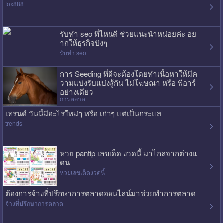
fox888
รับทำ seo ที่ไหนดี ช่วยแนะนำหน่อยค่ะ อย
ากให้ธุรกิจปังๆ
รับทำ seo
การ Seeding ที่ดีจะต้องโดยทำเนื้อหาให้มีค
วามแบ่งรับแบ่งสู้กัน ไม่โฆษณา หรือ พีอาร์
อย่างเดียว
การตลาด
เทรนด์ วันนี้มีอะไรใหม่ๆ หรือ เก่าๆ แต่เป็นกระแส
trends
หวย pantip เลขเด็ด งวดนี้ มาไกลจากต่างแ
ดน
หวยเลขเด็ดงวดนี้
ต้องการจ้างที่ปรึกษาการตลาดออนไลน์มาช่วยทำการตลาด
จ้างที่ปรึกษาการตลาด