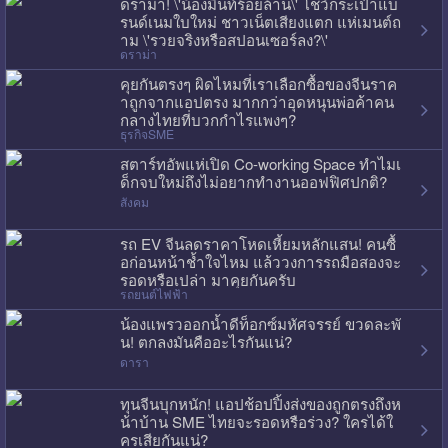
ดราม่า! \'น้องมิ้นท์ร้อยล้าน\' โชว์กระเป๋าแบ
รนด์เนมใบใหม่ ชาวเน็ตเสียงแตก แห่เมนต์ถ
าม \'รวยจริงหรือสปอนเซอร์ลง?\'
ดราม่า
คุยกันตรงๆ ผิดไหมที่เราเลือกซื้อของจีนราค
าถูกจากแอปตรง มากกว่าอุดหนุนพ่อค้าคน
กลางไทยที่บวกกำไรแพงๆ?
ธุรกิจSME
สตาร์ทอัพแห่เปิด Co-working Space ทำไมเ
ด็กจบใหม่ถึงไม่อยากทำงานออฟฟิศปกติ?
สังคม
รถ EV จีนลดราคาโหดเหี้ยมหลักแสน! คนซื้
อก่อนหน้าช้ำใจไหม แล้ววงการรถมือสองจะ
รอดหรือเปล่า มาคุยกันครับ
รถยนต์ไฟฟ้า
น้องแพรวออกน้ำดีท็อกซ์มหัศจรรย์ ขวดละพั
น! ตกลงมันคืออะไรกันแน่?
ดารา
ทุนจีนบุกหนัก! แอปช้อปปิ้งส่งของถูกตรงถึงห
น้าบ้าน SME ไทยจะรอดหรือร่วง? ใครได้ใ
ครเสียกันแน่?