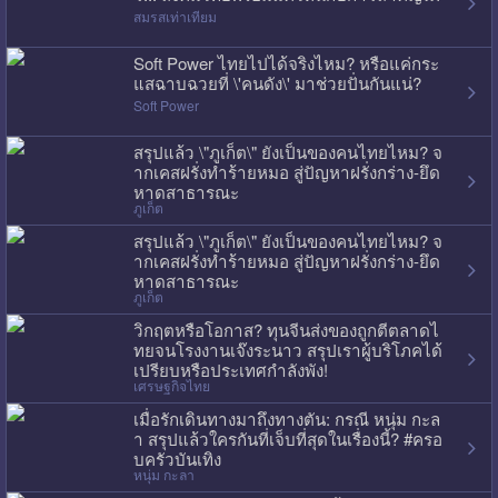
สมรสเท่าเทียม
Soft Power ไทยไปได้จริงไหม? หรือแค่กระ
แสฉาบฉวยที่ \'คนดัง\' มาช่วยปั่นกันแน่?
Soft Power
สรุปแล้ว \"ภูเก็ต\" ยังเป็นของคนไทยไหม? จ
ากเคสฝรั่งทำร้ายหมอ สู่ปัญหาฝรั่งกร่าง-ยึด
หาดสาธารณะ
ภูเก็ต
สรุปแล้ว \"ภูเก็ต\" ยังเป็นของคนไทยไหม? จ
ากเคสฝรั่งทำร้ายหมอ สู่ปัญหาฝรั่งกร่าง-ยึด
หาดสาธารณะ
ภูเก็ต
วิกฤตหรือโอกาส? ทุนจีนส่งของถูกตีตลาดไ
ทยจนโรงงานเจ๊งระนาว สรุปเราผู้บริโภคได้
เปรียบหรือประเทศกำลังพัง!
เศรษฐกิจไทย
เมื่อรักเดินทางมาถึงทางตัน: กรณี หนุ่ม กะล
า สรุปแล้วใครกันที่เจ็บที่สุดในเรื่องนี้? #ครอ
บครัวบันเทิง
หนุ่ม กะลา