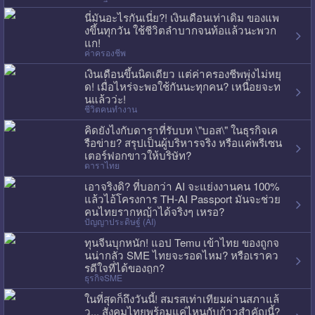
นี่มันอะไรกันเนี่ย?! เงินเดือนเท่าเดิม ของแพ
งขึ้นทุกวัน ใช้ชีวิตลำบากจนท้อแล้วนะพวก
แก!
ค่าครองชีพ
เงินเดือนขึ้นนิดเดียว แต่ค่าครองชีพพุ่งไม่หยุ
ด! เมื่อไหร่จะพอใช้กันนะทุกคน? เหนื่อยจะท
นแล้วว่ะ!
ชีวิตคนทำงาน
คิดยังไงกับดาราที่รับบท \"บอส\" ในธุรกิจเค
รือข่าย? สรุปเป็นผู้บริหารจริง หรือแค่พรีเซน
เตอร์ฟอกขาวให้บริษัท?
ดาราไทย
เอาจริงดิ? ที่บอกว่า AI จะแย่งงานคน 100%
แล้วไอ้โครงการ TH-AI Passport มันจะช่วย
คนไทยรากหญ้าได้จริงๆ เหรอ?
ปัญญาประดิษฐ์ (AI)
ทุนจีนบุกหนัก! แอป Temu เข้าไทย ของถูกจ
นน่ากลัว SME ไทยจะรอดไหม? หรือเราคว
รดีใจที่ได้ของถูก?
ธุรกิจSME
ในที่สุดก็ถึงวันนี้! สมรสเท่าเทียมผ่านสภาแล้
ว... สังคมไทยพร้อมแค่ไหนกับก้าวสำคัญนี้?