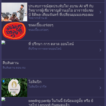
ประสบการณ์สุดประทับใจ! อบรม AI ฟรี กับ
วิทยากรผู้เชี่ยวชาญด้านเอไอ อาจารย์แชม
ป์ ธิติพล เทียมจันทร์ ที่เปลี่ยนมุมมองของผม
วิทยากรด้าน ai
ไปเลย
ขนมเปี๊ยะอร่อยๆ
ขนมเปี๊ยะอร่อยๆ
ที่ ปรึกษา การ ตลาด ออนไลน์
ที่ปรึกษาการตลาดออนไลน์
สืบสันดาน
สืบสันดาน ตอน จบ
โอลิมปิก
โอลิมปิก ปารีส
seeding pantip ในวันนี้ ยังนิยมอยู่มั้ย หรือ ย้
ายไป Lemon8 กันหมดแล้ว