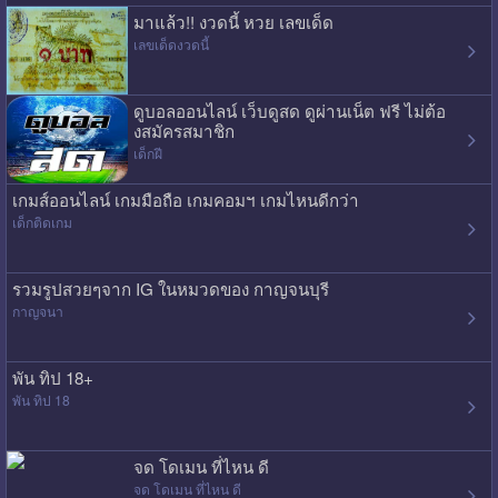
มาแล้ว!! งวดนี้ หวย เลขเด็ด
เลขเด็ดงวดนี้
ดูบอลออนไลน์ เว็บดูสด ดูผ่านเน็ต ฟรี ไม่ต้อ
งสมัครสมาชิก
เด็กฝี
เกมส์ออนไลน์ เกมมือถือ เกมคอมฯ เกมไหนดีกว่า
เด็กติดเกม
รวมรูปสวยๆจาก IG ในหมวดของ กาญจนบุรี
กาญจนา
พัน ทิป 18+
พัน ทิป 18
จด โดเมน ที่ไหน ดี
จด โดเมน ที่ไหน ดี