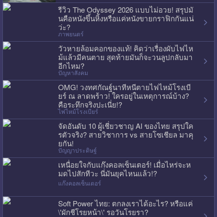
รีวิว The Odyssey 2026 แบบไม่อวย! สรุปมั
นคือหนังขึ้นหิ้งหรือแค่หนังขายกราฟิกกันแน่
ว่ะ?
ภาพยนตร์
วัวหายล้อมคอกของแท้! คิดว่าเรื่องผับไฟไห
ม้แล้วมีคนตาย สุดท้ายมันก็จะวนลูปกลับมา
อีกไหม?
ปัญหาสังคม
OMG! วงทศกัณฐ์นาทีหนีตายไฟไหม้โรงเบี
ยร์ ณ ลาดพร้าว! ใครอยู่ในเหตุการณ์บ้าง?
คือระทึกจริงปะเนี่ย!?
ไฟไหม้โรงเบียร์
จัดอันดับ 10 ผู้เชี่ยวชาญ AI ของไทย สรุปใค
รตัวจริง? สายวิชาการ vs สายโซเชียล มาคุ
ยกัน!
ปัญญาประดิษฐ์
เหนื่อยใจกับแก๊งคอลเซ็นเตอร์! เมื่อไหร่จะห
มดไปสักทีวะ นี่มันยุคไหนแล้ว!?
แก๊งคอลเซ็นเตอร์
Soft Power ไทย: ตกลงเราได้อะไร? หรือแค่
\'ผักชีโรยหน้า\' รอวันโรยรา?