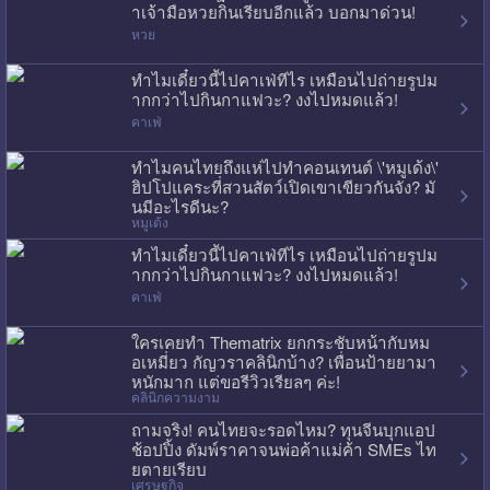
าเจ้ามือหวยกินเรียบอีกแล้ว บอกมาด่วน!
หวย
ทำไมเดี๋ยวนี้ไปคาเฟ่ทีไร เหมือนไปถ่ายรูปม
ากกว่าไปกินกาแฟวะ? งงไปหมดแล้ว!
คาเฟ่
ทำไมคนไทยถึงแห่ไปทำคอนเทนต์ \'หมูเด้ง\'
ฮิปโปแคระที่สวนสัตว์เปิดเขาเขียวกันจัง? มั
นมีอะไรดีนะ?
หมูเด้ง
ทำไมเดี๋ยวนี้ไปคาเฟ่ทีไร เหมือนไปถ่ายรูปม
ากกว่าไปกินกาแฟวะ? งงไปหมดแล้ว!
คาเฟ่
ใครเคยทำ Thematrix ยกกระชับหน้ากับหม
อเหมี่ยว กัญวราคลินิกบ้าง? เพื่อนป้ายยามา
หนักมาก แต่ขอรีวิวเรียลๆ ค่ะ!
คลินิกความงาม
ถามจริง! คนไทยจะรอดไหม? ทุนจีนบุกแอป
ช้อปปิ้ง ดัมพ์ราคาจนพ่อค้าแม่ค้า SMEs ไท
ยตายเรียบ
เศรษฐกิจ