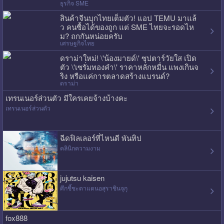
ธุรกิจ SME
สินค้าจีนบุกไทยเต็มตัว! แอป TEMU มาแล้
ว คนซื้อได้ของถูก แต่ SME ไทยจะรอดไห
ม? ถกกันหน่อยครับ
เศรษฐกิจไทย
ดราม่าใหม่! \'น้องมายด์\' ซุปตาร์วัยใส เปิด
ตัว \'เซรั่มทองคำ\' ราคาหลักหมื่น แพงเกินจ
ริง หรือแค่การตลาดสร้างแบรนด์?
ดราม่า
เทรนเนอร์ส่วนตัว มีใครเคยจ้างบ้างคะ
เทรนเนอร์ส่วนตัว
ฉีดฟิลเลอร์ที่ไหนดี พันทิป
คลินิกความงาม
jujutsu kaisen
ศึกชี้ชะตาแดนอสุราชินจุกุ
fox888