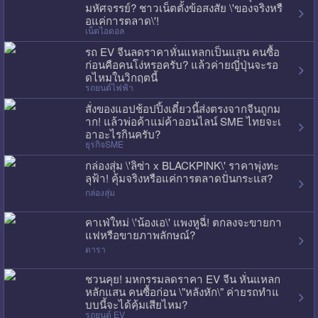
มหัศจรรย์? ชาวเน็ตตั้งข้อสงสัย \'ของจริงหรื
อแค่การตลาด\'!
เน็ตไอดอล
รถ EV จีนลดราคาหั่นแหลกเป็นแสน คนซื้อ
ก่อนคือคนโง่หรอครับ? แล้วค่ายญี่ปุ่นจะรอ
ดไหมในวิกฤตนี้
รถยนต์ไฟฟ้า
สั่งของแอปช้อปปิ้งเดี๋ยวนี้ส่งตรงจากจีนถูกม
าก! แล้วพ่อค้าแม่ค้าออนไลน์ SME ไทยจะเ
อาอะไรกินครับ?
ธุรกิจSME
กล่องสุ่ม \'ลิซ่า x BLACKPINK\' ราคาพุ่งทะ
ลุฟ้า! คุ้มจริงหรือแค่การตลาดปั่นกระแส?
กล่องสุ่ม
คาเฟ่ใหม่ \'น้องเอ\' แพงหูฉี่! ตกลงจะขายกา
แฟหรือขายภาพลักษณ์?
ดารา
ชวนคุย! มหกรรมลดราคา EV จีน หั่นแหลก
หลักแสน คนซื้อก่อน \"หลังหัก\" ค่ายรถทำแ
บบนี้จะได้คุ้มเสียไหม?
รถยนต์ EV