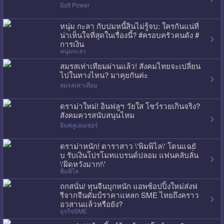
Soft Power
หนุ่ม กะลา กับปมหนี้สินไม่รู้จบ: ใครกันแน่ที่
น่าเห็นใจที่สุดในเรื่องนี้? #ครอบครัวคนดัง #
การเงิน
หนุ่มกะลา
สมรสเท่าเทียมผ่านแล้ว! สังคมไทยจะเปลี่ยน
ไปในทางไหน? มาคุยกันค่ะ
สมรสเท่าเทียม
ดราม่าใหม่! อินฟลูฯ วัยใส โชว์รวยเกินจริง?
สังคมควรสนับสนุนไหม
อินฟลูเอนเซอร์
ดราม่าหนัก! ดาราสาว \'พิมพิไล\' โดนแฉยั
บ รับเงินโปรโมทแบรนด์ปลอม แฟนคลับลั่น
\'ผิดหวังมาก!\'
พิมพิไล
ถกสนั่น! ทุนจีนบุกหนัก แอพช้อปปิ้งใหม่ส่งฟ
รีจากจีนดัมป์ราคาแหลก SME ไทยถึงคราว
อวสานแล้วหรือยัง?
ธุรกิจSME