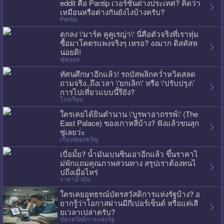
eddit คือ Pantip เวอร์ชั่นต่างประเทศ? คิดว่า
เหมือนหรือต่างกันยังไงบ้างครับ?
Pantip
ตกลง \'มาร์ค คูคูเรญ่า\' นี่คือตัวจริงที่เราทุ่ม
ซื้อมาโคตรแพงจริงๆ เหรอ? งงมาก ดิสคัสห
น่อยดิ!
ฟุตบอล
ทัศนศึกษาอีกแล้ว! รถบัสพลิกคว่ำหวิดสลด
ถามจริง..ถึงเวลา \'ยกเลิก\' หรือ \'ปรับปรุง\'
การไปเที่ยวแบบนี้รึยัง?
โรงเรียน
ใครเคยได้ยินตำนาน \'บูรพาอาถรรพ์\' (The
East Palace) ของเกาหลีบ้าง? ฟังแล้วขนลุก
ซู่เลยว่ะ
เรื่องสยองขวัญ
เบื่อมั้ย? น้ำมันเบนซินเอาอีกแล้ว ขึ้นราคาไ
ม่พักแถมคุณภาพสวนทาง สรุปเราต้องทนไ
ปถึงเมื่อไหร่
ราคาน้ำมัน
ใครเคยอุทธรณ์บัตรสวัสดิการแห่งรัฐบ้าง? อ
ยากรู้ว่าโอกาสผ่านมีกี่เปอร์เซ็นต์ หรือแค่เสี
ยเวลาเปล่าครับ?
บัตรสวัสดิการแห่งรัฐ