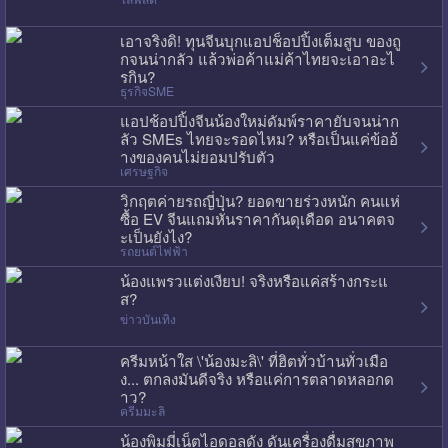
เอาจริงดิ! ทุนจีนบุกแอปช็อปปิ้งเต็มสูบ ของถู
กจนน่ากลัว แล้วพ่อค้าแม่ค้าไทยจะเอาอะไ
รกิน?
ธุรกิจSME
แอปช้อปปิ้งจีนน้องใหม่ดัมพ์ราคายับจนน่าก
ลัว SMEs ไทยจะรอดไหม? หรือเป็นแค่ข้ออ้
างของคนไม่ยอมปรับตัว
เศรษฐกิจ
วิกฤตค่ายรถญี่ปุ่น? ยอดขายร่วงหนัก คนแห่
ซื้อ EV จีนแถมหั่นราคากันดุเดือด อนาคตจ
ะเป็นยังไง?
รถยนต์ไฟฟ้า
น้องแพรวแต่งเงียบ! จริงหรือแค่สร้างกระแ
ส?
ข่าวบันเทิง
ครีมหน้าใส \'น้องมะลิ\' ที่ฮิตทั่วบ้านทั่วเมือ
ง... ตกลงมันดีจริง หรือแค่การตลาดหลอกด
าว?
ครีมมะลิ
น้องพิมมี่เน็ตไอดอลดัง ดันเครื่องดื่มสุขภาพ