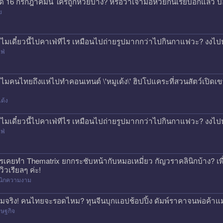
ด 16 กรกฎาคมนี้ ใครถูกหวยบ้าง? หรือว่าเจ้ามือหวยกินเรียบอีกแล้ว 
ย
ไมเดี๋ยวนี้ไปคาเฟ่ทีไร เหมือนไปถ่ายรูปมากกว่าไปกินกาแฟวะ? งงไป
ฟ่
ไมคนไทยถึงแห่ไปทำคอนเทนต์ \'หมูเด้ง\' ฮิปโปแคระที่สวนสัตว์เปิดเขา
เด้ง
ไมเดี๋ยวนี้ไปคาเฟ่ทีไร เหมือนไปถ่ายรูปมากกว่าไปกินกาแฟวะ? งงไป
ฟ่
รเคยทำ Thematrix ยกกระชับหน้ากับหมอเหมี่ยว กัญวราคลินิกบ้าง? เ
วิวเรียลๆ ค่ะ!
ินิกความงาม
มจริง! คนไทยจะรอดไหม? ทุนจีนบุกแอปช้อปปิ้ง ดัมพ์ราคาจนพ่อค้าแ
ษฐกิจ