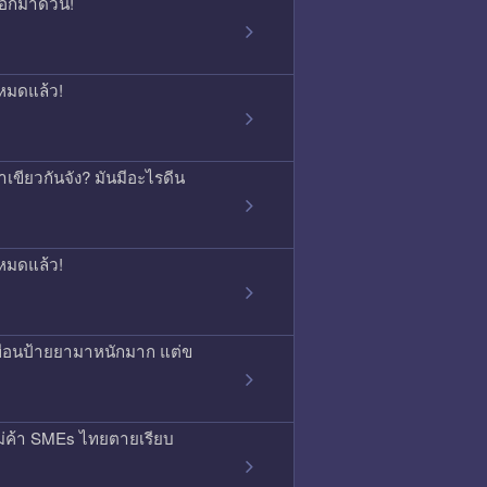
บอกมาด่วน!
หมดแล้ว!
เขียวกันจัง? มันมีอะไรดีน
หมดแล้ว!
พื่อนป้ายยามาหนักมาก แต่ข
ม่ค้า SMEs ไทยตายเรียบ