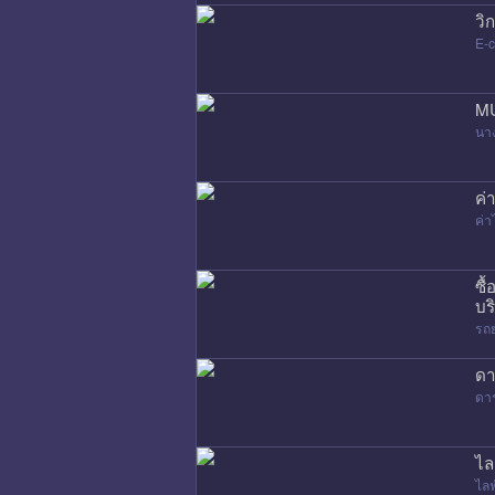
วิ
E-
MU
นา
ค่
ค่
ซื
บร
รถ
ดา
ดา
ไล
ไล