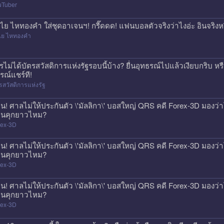
uTuber
ไย ไหทองคำ ใส่ชุดอาเจนฯ! กรี๊ดดด! แฟนบอลตัวจริงว่าไงอ่ะ อินจริงห
ไย ไหทองคำ
รไม่ได้บัตรสวัสดิการแห่งรัฐรอบนี้บ้าง? ยื่นอุทธรณ์ไปแล้วเงียบกริบ ห
รณ์แชร์ที!
รสวัสดิการแห่งรัฐ
วน! ศาลไม่ให้ประกันตัว \'มัลลิกา\' บอสใหญ่ QRS คดี Forex-3D มองว่าโ
นคุกยาวไหม?
rex-3D
วน! ศาลไม่ให้ประกันตัว \'มัลลิกา\' บอสใหญ่ QRS คดี Forex-3D มองว่าโ
นคุกยาวไหม?
rex-3D
วน! ศาลไม่ให้ประกันตัว \'มัลลิกา\' บอสใหญ่ QRS คดี Forex-3D มองว่าโ
นคุกยาวไหม?
rex-3D