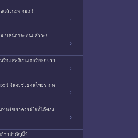
จนท้อแล้วนะพวกแก!
กคน? เหนื่อยจะทนแล้วว่ะ!
ิง หรือแค่พรีเซนเตอร์ฟอกขาว
ssport มันจะช่วยคนไทยรากห
 หรือเราควรดีใจที่ได้ของ
บก้าวสำคัญนี้?