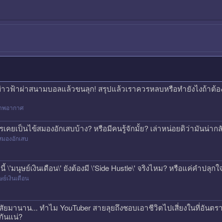
ข่าวฟ้าผ่าสนามบอลแล้วขนลุก! สรุปแล้วเราควรหลบหรือทำยังไงถ้าต้
าพอากาศ
รเคยเป็นไข้สมองอักเสบบ้าง? หรือมีคนรู้จักมั้ย? เล่าหน่อยดิว่ามันน่
สมองอักเสบ
คนี้ \'มนุษย์เงินเดือน\' ยังต้องมี \'Side Hustle\' จริงไหม? หรือแค่คำปลุก
ษย์เงินเดือน
สัยมานาน... ทำไม YouTuber สายลุยถึงชอบเอาชีวิตไปเสี่ยงในที่อันตรา
กันแน่?