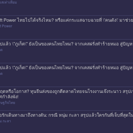
สเท่าเทียม
ft Power ไทยไปได้จริงไหม? หรือแค่กระแสฉาบฉวยที่ \'คนดัง\' มาช่วยป
t Power
ุปแล้ว \"ภูเก็ต\" ยังเป็นของคนไทยไหม? จากเคสฝรั่งทำร้ายหมอ สู่ปั
็ต
ุปแล้ว \"ภูเก็ต\" ยังเป็นของคนไทยไหม? จากเคสฝรั่งทำร้ายหมอ สู่ปั
็ต
กฤตหรือโอกาส? ทุนจีนส่งของถูกตีตลาดไทยจนโรงงานเจ๊งระนาว สรุปเร
ศกำลังพัง!
รษฐกิจไทย
ื่อรักเดินทางมาถึงทางตัน: กรณี หนุ่ม กะลา สรุปแล้วใครกันที่เจ็บที่สุดใน
่ม กะลา