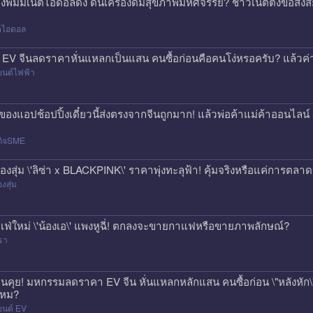
องพิมมี่เน็ตไอดอลดัง ดันเครื่องดื่มสุขภาพมหัศจรรย์? ชาวเน็ตตั้งข้อสง
็ตไอดอล
 EV จีนลดราคาหั่นแหลกเป็นแสน คนซื้อก่อนคือคนโง่หรอครับ? แล้วค่า
ยนต์ไฟฟ้า
่งของแอปช้อปปิ้งเดี๋ยวนี้ส่งตรงจากจีนถูกมาก! แล้วพ่อค้าแม่ค้าออนไ
กิจSME
่องสุ่ม \'ลิซ่า x BLACKPINK\' ราคาพุ่งทะลุฟ้า! คุ้มจริงหรือแค่การตลา
องสุ่ม
เฟ่ใหม่ \'น้องเอ\' แพงหูฉี่! ตกลงจะขายกาแฟหรือขายภาพลักษณ์?
รา
นคุย! มหกรรมลดราคา EV จีน หั่นแหลกหลักแสน คนซื้อก่อน \"หลังหัก\" 
หม?
ยนต์ EV