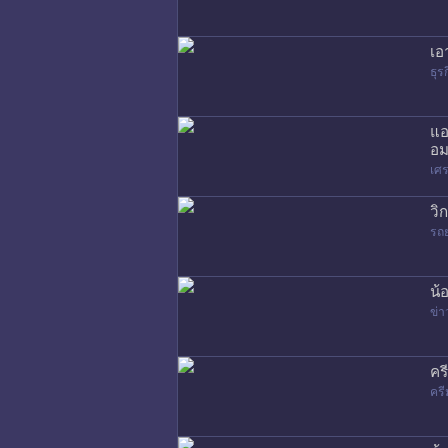
เอ
ธุร
แอ
อม
เศร
วิ
รถ
น้
ข่า
คร
ครี