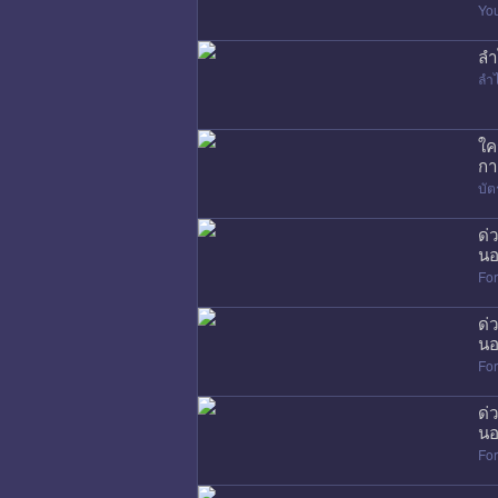
Yo
ลำ
ลำ
ใค
กา
บัต
ด่
นอ
Fo
ด่
นอ
Fo
ด่
นอ
Fo