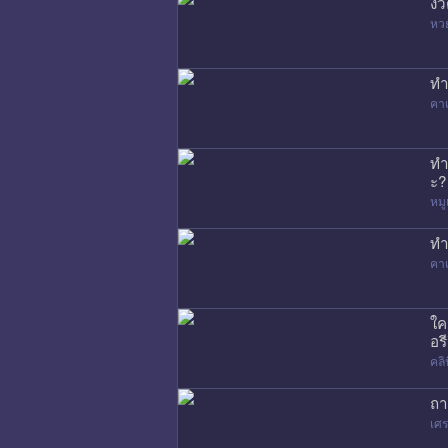
งว
หว
ทำ
คาเ
ทำ
ะ?
หมู
ทำ
คาเ
ใค
อรี
คล
ถา
เศร