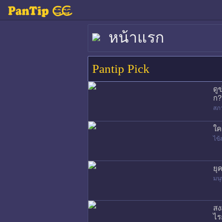
หน้าแรก
Pantip Pick
ดู
ก?
สภ
ใค
ไข้
ยุ
มนุ
สง
ไร