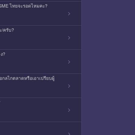
้ว SME ไทยจะรอดไหมคะ?
ะ/ครับ?
าง?
ือกลไกตลาดหรือเอาเปรียบผู้
?