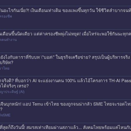
่มันอะไรกันเนี่ย?! เงินเดือนเท่าเดิม ของแพงขึ้นทุกวัน ใช้ชีวิตลำบาก
ครองชีพ
ินเดือนขึ้นนิดเดียว แต่ค่าครองชีพพุ่งไม่หยุด! เมื่อไหร่จะพอใช้กันนะทุ
วิตคนทำงาน
ดยังไงกับดาราที่รับบท \"บอส\" ในธุรกิจเครือข่าย? สรุปเป็นผู้บริหารจร
้บริษัท?
ราไทย
าจริงดิ? ที่บอกว่า AI จะแย่งงานคน 100% แล้วไอ้โครงการ TH-AI Pa
าได้จริงๆ เหรอ?
ญาประดิษฐ์ (AI)
นจีนบุกหนัก! แอป Temu เข้าไทย ของถูกจนน่ากลัว SME ไทยจะรอดไหม?
ก?
กิจSME
ที่สุดก็ถึงวันนี้! สมรสเท่าเทียมผ่านสภาแล้ว... สังคมไทยพร้อมแค่ไหนกั