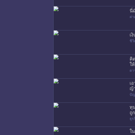
นี
ค่า
เง
ชี
คิ
ให
ดา
เอ
ญ้
ปัญ
ทุ
ถู
ธุร
ใน