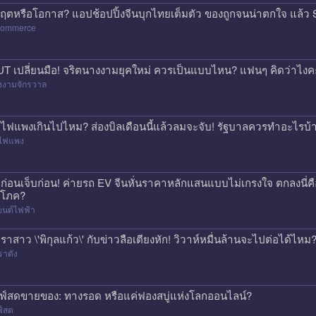
กฤตหรือโอกาส? แอปช้อปปิ้งจีนบุกไทยเต็มตัว ของถูกจนน่าตกใจ แล
commerce
T เปลี่ยนมือ! จริตนางงามยุคใหม่ ควรเป็นแบบไหน? แฟนๆ คิดว่าไงค
งงามจักรวาล
าไฟแพงเกินไปไหม? ส่องบิลเดือนนี้แล้วลมจะจับ! รัฐบาลควรทำอะไรบ้
าไฟแพง
้อก่อนเจ็บก่อน! ค่ายรถ EV จีนหั่นราคาหลักแสนแบบไม่เกรงใจ ตกลงนี่ค
ิโภค?
ยนต์ไฟฟ้า
ราสาว \'พิกุลแก้ว\' กับข่าวลือเตียงหัก! วิวาห์หมื่นล้านจะไปต่อได้ไหม
ราดัง
ฟ์สดขายของ: ทางรอด หรือแค่ฟองสบู่แห่งโลกออนไลน์?
ฟ์สด