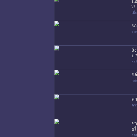
น้
\'!
เน
รถ
รถ
สั
บ?
ธุร
กล
กล่
คา
ดา
ชว
ยไ
รถ