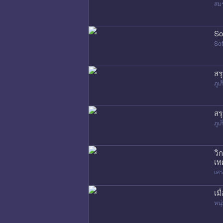
สมร
So
Sof
สร
ภูเก
สร
ภูเก
วิ
เท
เศ
เม
หนุ