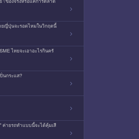
สัย \'ของจริงหรือแค่การตลาด
ยญี่ปุ่นจะรอดไหมในวิกฤตนี้
ลน์ SME ไทยจะเอาอะไรกินครั
ดปั่นกระแส?
ค่ายรถทำแบบนี้จะได้คุ้มเสี