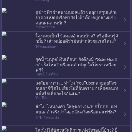
ดูข่าวฟ้าผ่าสนามบอลแล้วขนลุก! สรุปแล้วเ
ราควรหลบหรือทำยังไงถ้าต้องอยู่กลางแจ้ง
ตอนฝนตกหนัก?
สภาพอากาศ
ใครเคยเป็นไข้สมองอักเสบบ้าง? หรือมีคนรู้จั
กมั้ย? เล่าหน่อยดิว่ามันน่ากลัวขนาดไหน!?
ไข้สมองอักเสบ
ยุคนี้ \'มนุษย์เงินเดือน\' ยังต้องมี \'Side Hustl
e\' จริงไหม? หรือแค่คำปลุกใจให้เราเหนื่อย
ฟรี?
มนุษย์เงินเดือน
สงสัยมานาน... ทำไม YouTuber สายลุยถึงช
อบเอาชีวิตไปเสี่ยงในที่อันตราย? เพื่อคอนเท
นต์หรือเพื่ออะไรกันแน่?
YouTuber
ลำไย ไหทองคำ ใส่ชุดอาเจนฯ! กรี๊ดดด! แฟ
นบอลตัวจริงว่าไงอ่ะ อินจริงหรือแค่แฟชั่น?
ลำไย ไหทองคำ
ใครไม่ได้บัตรสวัสดิการแห่งรัฐรอบนี้บ้าง? ยื่