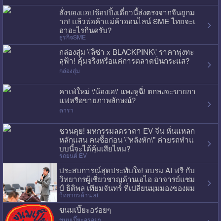
สั่งของแอปช้อปปิ้งเดี๋ยวนี้ส่งตรงจากจีนถูกม
าก! แล้วพ่อค้าแม่ค้าออนไลน์ SME ไทยจะเ
อาอะไรกินครับ?
ธุรกิจSME
กล่องสุ่ม \'ลิซ่า x BLACKPINK\' ราคาพุ่งทะ
ลุฟ้า! คุ้มจริงหรือแค่การตลาดปั่นกระแส?
กล่องสุ่ม
คาเฟ่ใหม่ \'น้องเอ\' แพงหูฉี่! ตกลงจะขายกา
แฟหรือขายภาพลักษณ์?
ดารา
ชวนคุย! มหกรรมลดราคา EV จีน หั่นแหลก
หลักแสน คนซื้อก่อน \"หลังหัก\" ค่ายรถทำแ
บบนี้จะได้คุ้มเสียไหม?
รถยนต์ EV
ประสบการณ์สุดประทับใจ! อบรม AI ฟรี กับ
วิทยากรผู้เชี่ยวชาญด้านเอไอ อาจารย์แชม
ป์ ธิติพล เทียมจันทร์ ที่เปลี่ยนมุมมองของผม
วิทยากรด้าน ai
ไปเลย
ขนมเปี๊ยะอร่อยๆ
ขนมเปี๊ยะอร่อยๆ