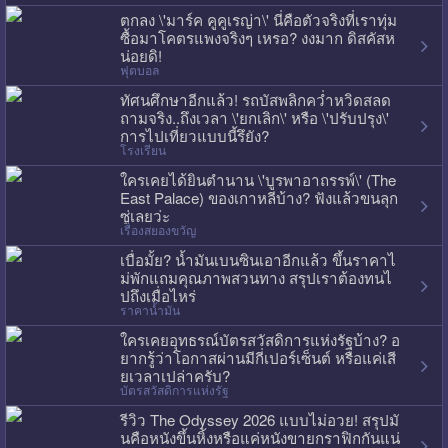
ตกลง \'มาร์ค คูคูเรญ่า\' นี่คือตัวจริงที่เราทุ่ม
ซื้อมาโคตรแพงจริงๆ เหรอ? งงมาก ดิสคัสห
น่อยดิ!
ฟุตบอล
ทัศนศึกษาอีกแล้ว! รถบัสพลิกคว่ำหวิดสลด
ถามจริง..ถึงเวลา \'ยกเลิก\' หรือ \'ปรับปรุง\'
การไปเที่ยวแบบนี้รึยัง?
โรงเรียน
ใครเคยได้ยินตำนาน \'บูรพาอาถรรพ์\' (The
East Palace) ของเกาหลีบ้าง? ฟังแล้วขนลุก
ซู่เลยว่ะ
เรื่องสยองขวัญ
เบื่อมั้ย? น้ำมันเบนซินเอาอีกแล้ว ขึ้นราคาไ
ม่พักแถมคุณภาพสวนทาง สรุปเราต้องทนไ
ปถึงเมื่อไหร่
ราคาน้ำมัน
ใครเคยอุทธรณ์บัตรสวัสดิการแห่งรัฐบ้าง? อ
ยากรู้ว่าโอกาสผ่านมีกี่เปอร์เซ็นต์ หรือแค่เสี
ยเวลาเปล่าครับ?
บัตรสวัสดิการแห่งรัฐ
รีวิว The Odyssey 2026 แบบไม่อวย! สรุปมั
นคือหนังขึ้นหิ้งหรือแค่หนังขายกราฟิกกันแน่