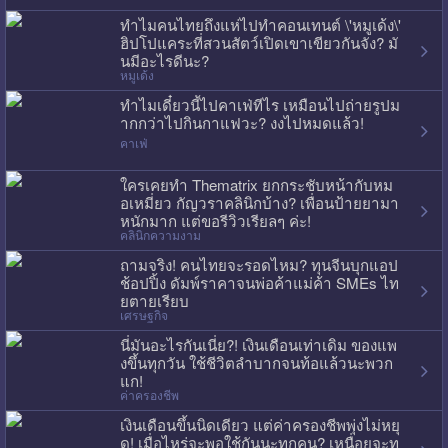
ทำไมคนไทยถึงแห่ไปทำคอนเทนต์ \'หมูเด้ง\'
ฮิปโปแคระที่สวนสัตว์เปิดเขาเขียวกันจัง? มั
นมีอะไรดีนะ?
หมูเด้ง
ทำไมเดี๋ยวนี้ไปคาเฟ่ทีไร เหมือนไปถ่ายรูปม
ากกว่าไปกินกาแฟวะ? งงไปหมดแล้ว!
คาเฟ่
ใครเคยทำ Thematrix ยกกระชับหน้ากับหม
อเหมี่ยว กัญวราคลินิกบ้าง? เพื่อนป้ายยามา
หนักมาก แต่ขอรีวิวเรียลๆ ค่ะ!
คลินิกความงาม
ถามจริง! คนไทยจะรอดไหม? ทุนจีนบุกแอป
ช้อปปิ้ง ดัมพ์ราคาจนพ่อค้าแม่ค้า SMEs ไท
ยตายเรียบ
เศรษฐกิจ
นี่มันอะไรกันเนี่ย?! เงินเดือนเท่าเดิม ของแพ
งขึ้นทุกวัน ใช้ชีวิตลำบากจนท้อแล้วนะพวก
แก!
ค่าครองชีพ
เงินเดือนขึ้นนิดเดียว แต่ค่าครองชีพพุ่งไม่หยุ
ด! เมื่อไหร่จะพอใช้กันนะทุกคน? เหนื่อยจะท