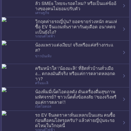
ลัว SMEs ไทยจะรอดไหม? หรือเป็นแค่ข้ออ้
างของคนไม่ยอมปรับตัว
เศรษฐกิจ
วิกฤตค่ายรถญี่ปุ่น? ยอดขายร่วงหนัก คนแห่
ซื้อ EV จีนแถมหั่นราคากันดุเดือด อนาคตจ
ะเป็นยังไง?
รถยนต์ไฟฟ้า
น้องแพรวแต่งเงียบ! จริงหรือแค่สร้างกระแ
ส?
ข่าวบันเทิง
ครีมหน้าใส \'น้องมะลิ\' ที่ฮิตทั่วบ้านทั่วเมือ
ง... ตกลงมันดีจริง หรือแค่การตลาดหลอกด
าว?
ครีมมะลิ
น้องพิมมี่เน็ตไอดอลดัง ดันเครื่องดื่มสุขภาพ
มหัศจรรย์? ชาวเน็ตตั้งข้อสงสัย \'ของจริงหรื
อแค่การตลาด\'!
เน็ตไอดอล
รถ EV จีนลดราคาหั่นแหลกเป็นแสน คนซื้อ
ก่อนคือคนโง่หรอครับ? แล้วค่ายญี่ปุ่นจะรอ
ดไหมในวิกฤตนี้
รถยนต์ไฟฟ้า