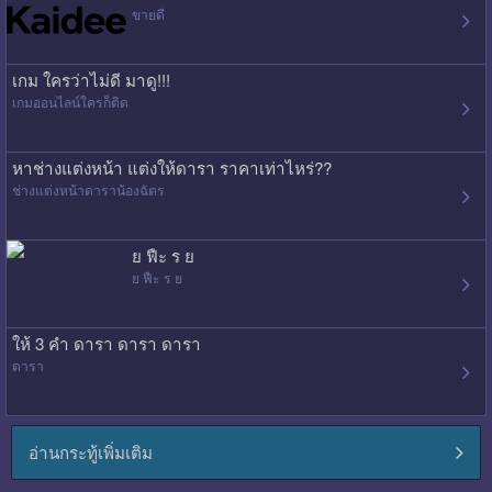
ขายดี
เกม ใครว่าไม่ดี มาดู!!!
เกมออนไลน์ใครก็ติด
หาช่างแต่งหน้า แต่งให้ดารา ราคาเท่าไหร่??
ช่างแต่งหน้าดาราน้องฉัตร
ย ฟืะ ร ย
ย ฟืะ ร ย
ให้ 3 คำ ดารา ดารา ดารา
ดารา
อ่านกระทู้เพิ่มเติม