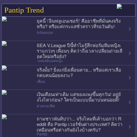
Pantip Trend
ยุคนี้ \'อินฟลูเอนเซอร์\' คืออาชีพที่มั่นคงจริง
หรือ? หรือแค่กระแสชั่วคราวที่รอวันดับ!
Influencer
SEA V.League ปีนี้ทำไมรู้สึกฟอร์มทีมหญิงเ
ราแกว่งๆ เพื่อนๆ คิดว่าถึงเวลาเปลี่ยนถ่ายเลื
อดใหม่หรือยัง?
วอลเลย์บอลหญิง
จริงมั้ย? ยิ่งแก่ยิ่งเพื่อนหาย... หรือแค่เราเลือ
กคบคนน้อยลงวะ?
เพื่อน
เงินเดือนเท่าเดิม แต่ของแพงขึ้นทุกวัน! อยู่ยั
งไงไหวก่อน? ใครเป็นแบบนี้มาบ่นหน่อยดิ๊!
ค่าครองชีพ
ถามชาวพันทิปว่า... จริงไหมที่เค้าบอกว่า R
eddit คือ Pantip เวอร์ชั่นต่างประเทศ? คิดว่า
เหมือนหรือต่างกันยังไงบ้างครับ?
Pantip