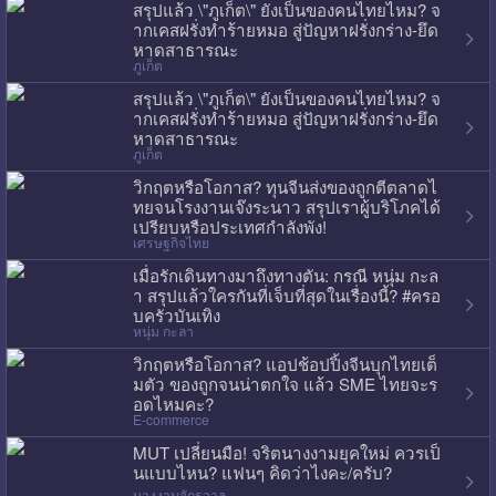
สรุปแล้ว \"ภูเก็ต\" ยังเป็นของคนไทยไหม? จ
ากเคสฝรั่งทำร้ายหมอ สู่ปัญหาฝรั่งกร่าง-ยึด
หาดสาธารณะ
ภูเก็ต
สรุปแล้ว \"ภูเก็ต\" ยังเป็นของคนไทยไหม? จ
ากเคสฝรั่งทำร้ายหมอ สู่ปัญหาฝรั่งกร่าง-ยึด
หาดสาธารณะ
ภูเก็ต
วิกฤตหรือโอกาส? ทุนจีนส่งของถูกตีตลาดไ
ทยจนโรงงานเจ๊งระนาว สรุปเราผู้บริโภคได้
เปรียบหรือประเทศกำลังพัง!
เศรษฐกิจไทย
เมื่อรักเดินทางมาถึงทางตัน: กรณี หนุ่ม กะล
า สรุปแล้วใครกันที่เจ็บที่สุดในเรื่องนี้? #ครอ
บครัวบันเทิง
หนุ่ม กะลา
วิกฤตหรือโอกาส? แอปช้อปปิ้งจีนบุกไทยเต็
มตัว ของถูกจนน่าตกใจ แล้ว SME ไทยจะร
อดไหมคะ?
E-commerce
MUT เปลี่ยนมือ! จริตนางงามยุคใหม่ ควรเป็
นแบบไหน? แฟนๆ คิดว่าไงคะ/ครับ?
นางงามจักรวาล