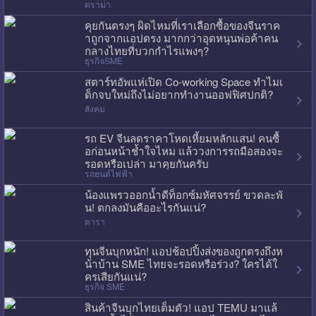
ดราม่า
คุยกันตรงๆ ผิดไหมที่เราเลือกซื้อของจีนราค
าถูกจากแอปตรง มากกว่าอุดหนุนพ่อค้าคน
กลางไทยที่บวกกำไรแพงๆ?
ธุรกิจSME
สตาร์ทอัพแห่เปิด Co-working Space ทำไมเ
ด็กจบใหม่ถึงไม่อยากทำงานออฟฟิศปกติ?
สังคม
รถ EV จีนลดราคาโหดเหี้ยมหลักแสน! คนซื้
อก่อนหน้าช้ำใจไหม แล้ววงการรถมือสองจะ
รอดหรือเปล่า มาคุยกันครับ
รถยนต์ไฟฟ้า
น้องแพรวออกน้ำดีท็อกซ์มหัศจรรย์ ขวดละพั
น! ตกลงมันคืออะไรกันแน่?
ดารา
ทุนจีนบุกหนัก! แอปช้อปปิ้งส่งของถูกตรงถึงห
น้าบ้าน SME ไทยจะรอดหรือร่วง? ใครได้ใ
ครเสียกันแน่?
ธุรกิจ SME
สินค้าจีนบุกไทยเต็มตัว! แอป TEMU มาแล้