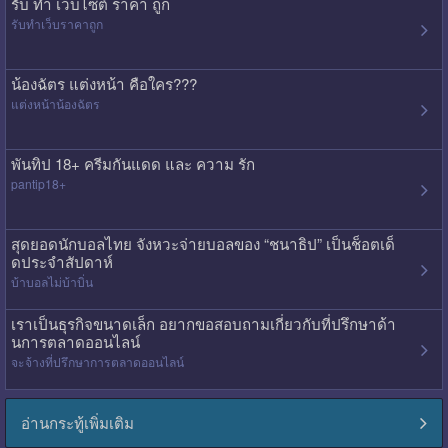
รับ ทํา เว็บไซต์ ราคา ถูก
รับทําเว็บราคาถูก
น้องฉัตร แต่งหน้า คือใคร???
แต่งหน้าน้องฉัตร
พันทิป 18+ ครีมกันแดด และ ความ รัก
pantip18+
สุดยอดนักบอลไทย จังหวะจ่ายบอลของ “ชนาธิป” เป็นช็อตเด็
ดประจำสัปดาห์
บ้าบอลไม่บ้าบิ่น
เราเป็นธุรกิจขนาดเล็ก อยากขอสอบถามเกี่ยวกับที่ปรึกษาด้า
นการตลาดออนไลน์
จะจ้างที่ปรึกษาการตลาดออนไลน์
อ่านกระทู้เพิ่มเติม