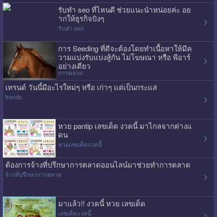
รับทำ seo ที่ไหนดี ช่วยแนะนำหน่อยค่ะ อย
ากให้ธุรกิจปังๆ
รับทำ seo
การ Seeding ที่ดีจะต้องโดยทำเนื้อหาให้มีค
วามแบ่งรับแบ่งสู้กัน ไม่โฆษณา หรือ พีอาร์
อย่างเดียว
การตลาด
เทรนด์ วันนี้มีอะไรใหม่ๆ หรือ เก่าๆ แต่เป็นกระแส
trends
หวย pantip เลขเด็ด งวดนี้ มาไกลจากต่างแ
ดน
หวยเลขเด็ดงวดนี้
ต้องการจ้างที่ปรึกษาการตลาดออนไลน์มาช่วยทำการตลาด
จ้างที่ปรึกษาการตลาด
มาแล้ว!! งวดนี้ หวย เลขเด็ด
เลขเด็ดงวดนี้