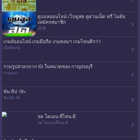
ดูบอลออนไลน์ เว็บดูสด ดูผ่านเน็ต ฟรี ไม่ต้อ
งสมัครสมาชิก
เด็กฝี
เกมส์ออนไลน์ เกมมือถือ เกมคอมฯ เกมไหนดีกว่า
เด็กติดเกม
รวมรูปสวยๆจาก IG ในหมวดของ กาญจนบุรี
กาญจนา
พัน ทิป 18+
พัน ทิป 18
จด โดเมน ที่ไหน ดี
จด โดเมน ที่ไหน ดี