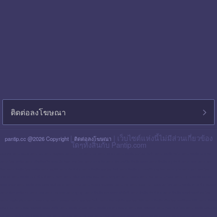
ติดต่อลงโฆษณา
|
| เว็บไซต์แห่งนี้ไม่มีส่วนเกี่ยวข้อง
pantip.cc @2026 Copyright
ติดต่อลงโฆษณา
ใดๆทั้งสิ้นกับ Pantip.com
blackpink pantip
aespa pantip
bts pantip
newjeans pantip
cgm48 pantip
lisa pantip
สิน ธร pantip
สินเชื่อ กรุง ไทย ใจป้ำ pantip
สินเชื่อ ฉับไว pantip
สินเชื่อ พร อ มิส
pantip
ไทย เครดิต pantip
เส้นเลือด ใน สมอง ตีบ รักษา หาย ไหม pantip
พร อ มิส pantip
เงิน เทอร์โบ สินเชื่อ บุคคล pantip
สินเชื่อ ท รู มัน นี่ pantip
twice pantip
กรุง
โซล pantip
สินเชื่อ ไทย เครดิต pantip
cat999 pantip
มัน นี่ ฮั บ pantip
สินเชื่อ กรุง ไทย ใจดี pantip
สินเชื่อ cimb อนุมัติ ยาก ไหม pantip
gidle pantip
swift code ไทย
พาณิชย์ pantip
สินเชื่อ เพ ย์ เน็ ก ซ์ pantip
refinn pantip
เชื้อรา บน หนัง ศีรษะ pantip
enhypen pantip
fiwfans pantip
nba pantip
uchoose pantip
mymo สินเชื่อ ออมสิน
10000 ล่าสุด pantip
สินเชื่อ ส่วน บุคคล ศักดิ์ สยาม pantip
finnix pantip
มิตรแท้ ประกันภัย pantip
itzy pantip
jessie mum ลงทุน เท่า ไหร่ pantip
สินเชื่อ บํา เห น็ จ ตกทอด
pantip
บัตร เครดิต ktc pantip
lpga pantip
this shop pantip
ญา ญ่า pantip
สินเชื่อ ส่วน บุคคล ศรีสวัสดิ์ pantip
สินเชื่อ มัน นี่ ฮั บ pantip
สินเชื่อ อเนกประสงค์ กรุง ไทย
pantip
รากฟัน เทียม pantip
แคช จ อย pantip
whoscall pantip
กรุง ไทย ใจป้ำ pantip
บัตร เอทีเอ็ม กรุง ไทย 1599 pantip
สินเชื่อ เมือง ไทย แคปปิตอล 5000 pantip
สินเชื่อ
แคช จ อย pantip 2569
ศรีสวัสดิ์ เงินสด ทันใจ pantip
สินเชื่อ shopee pantip
สินเชื่อ ธนาคาร อิสลาม pantip 2569
ศรีสวัสดิ์ pantip
haval h6 ดี ไหม pantip
สินเชื่อ กสิกร 300
000 pantip
ฟอร์จูน เนอ ร์ 2026 โฉม ใหม่ pantip
fastwork pantip
the glory pantip
tinder pantip
บัตร เครดิต ttb pantip
พัน ทิป blackpink
แอ ฟ ทักษ อร pantip
นกเขา ไม่