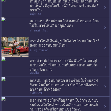
หนุ่ม กะลา กับปมหนี้สินไม่รู้จบ: ใครกันแน่ที่
น่าเห็นใจที่สุดในเรื่องนี้? #ครอบครัวคนดัง #
การเงิน
หนุ่มกะลา
สมรสเท่าเทียมผ่านแล้ว! สังคมไทยจะเปลี่ยน
ไปในทางไหน? มาคุยกันค่ะ
สมรสเท่าเทียม
ดราม่าใหม่! อินฟลูฯ วัยใส โชว์รวยเกินจริง?
สังคมควรสนับสนุนไหม
อินฟลูเอนเซอร์
ดราม่าหนัก! ดาราสาว \'พิมพิไล\' โดนแฉยั
บ รับเงินโปรโมทแบรนด์ปลอม แฟนคลับลั่น
\'ผิดหวังมาก!\'
พิมพิไล
ถกสนั่น! ทุนจีนบุกหนัก แอพช้อปปิ้งใหม่ส่งฟ
รีจากจีนดัมป์ราคาแหลก SME ไทยถึงคราว
อวสานแล้วหรือยัง?
ธุรกิจSME
ดราม่า! \'น้องมิ้นท์ร้อยล้าน\' โชว์กระเป๋าแบ
รนด์เนมใบใหม่ ชาวเน็ตเสียงแตก แห่เมนต์ถ
าม \'รวยจริงหรือสปอนเซอร์ลง?\'