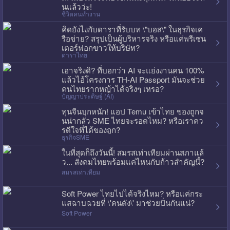
นแล้วว่ะ!
ชีวิตคนทำงาน
คิดยังไงกับดาราที่รับบท \"บอส\" ในธุรกิจเค
รือข่าย? สรุปเป็นผู้บริหารจริง หรือแค่พรีเซน
เตอร์ฟอกขาวให้บริษัท?
ดาราไทย
เอาจริงดิ? ที่บอกว่า AI จะแย่งงานคน 100%
แล้วไอ้โครงการ TH-AI Passport มันจะช่วย
คนไทยรากหญ้าได้จริงๆ เหรอ?
ปัญญาประดิษฐ์ (AI)
ทุนจีนบุกหนัก! แอป Temu เข้าไทย ของถูกจ
นน่ากลัว SME ไทยจะรอดไหม? หรือเราคว
รดีใจที่ได้ของถูก?
ธุรกิจSME
ในที่สุดก็ถึงวันนี้! สมรสเท่าเทียมผ่านสภาแล้
ว... สังคมไทยพร้อมแค่ไหนกับก้าวสำคัญนี้?
สมรสเท่าเทียม
Soft Power ไทยไปได้จริงไหม? หรือแค่กระ
แสฉาบฉวยที่ \'คนดัง\' มาช่วยปั่นกันแน่?
Soft Power