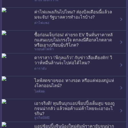
ค่าไฟแพงเกินไปไหม? ส่องบิลเดือนนี้แล้วล
มจะจับ! รัฐบาลควรทำอะไรบ้าง?
ค่าไฟแพง
ซื้อก่อนเจ็บก่อน! ค่ายรถ EV จีนหั่นราคาหลั
กแสนแบบไม่เกรงใจ ตกลงนี่คือกลไกตลาด
หรือเอาเปรียบผู้บริโภค?
รถยนต์ไฟฟ้า
ดาราสาว \'พิกุลแก้ว\' กับข่าวลือเตียงหัก! วิ
วาห์หมื่นล้านจะไปต่อได้ไหม?
ดาราดัง
ไลฟ์สดขายของ: ทางรอด หรือแค่ฟองสบู่แห่
งโลกออนไลน์?
ไลฟ์สด
เอาจริงดิ! ทุนจีนบุกแอปช็อปปิ้งเต็มสูบ ของถู
กจนน่ากลัว แล้วพ่อค้าแม่ค้าไทยจะเอาอะไ
รกิน?
ธุรกิจSME
แอปช้อปปิ้งจีนน้องใหม่ดัมพ์ราคายับจนน่าก