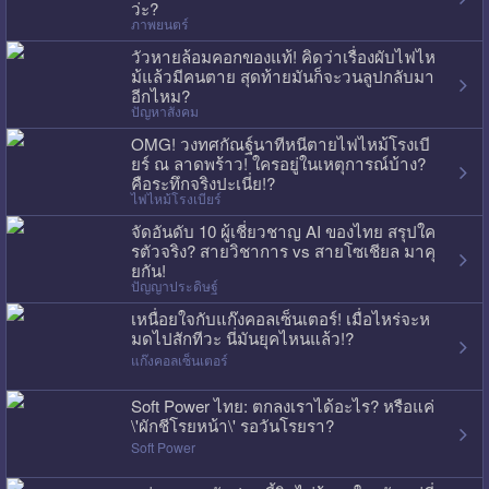
ว่ะ?
ภาพยนตร์
วัวหายล้อมคอกของแท้! คิดว่าเรื่องผับไฟไห
ม้แล้วมีคนตาย สุดท้ายมันก็จะวนลูปกลับมา
อีกไหม?
ปัญหาสังคม
OMG! วงทศกัณฐ์นาทีหนีตายไฟไหม้โรงเบี
ยร์ ณ ลาดพร้าว! ใครอยู่ในเหตุการณ์บ้าง?
คือระทึกจริงปะเนี่ย!?
ไฟไหม้โรงเบียร์
จัดอันดับ 10 ผู้เชี่ยวชาญ AI ของไทย สรุปใค
รตัวจริง? สายวิชาการ vs สายโซเชียล มาคุ
ยกัน!
ปัญญาประดิษฐ์
เหนื่อยใจกับแก๊งคอลเซ็นเตอร์! เมื่อไหร่จะห
มดไปสักทีวะ นี่มันยุคไหนแล้ว!?
แก๊งคอลเซ็นเตอร์
Soft Power ไทย: ตกลงเราได้อะไร? หรือแค่
\'ผักชีโรยหน้า\' รอวันโรยรา?
Soft Power