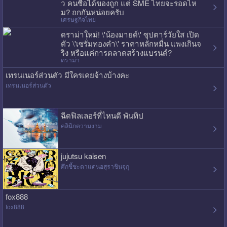
ว คนซื้อได้ของถูก แต่ SME ไทยจะรอดไห
ม? ถกกันหน่อยครับ
เศรษฐกิจไทย
ดราม่าใหม่! \'น้องมายด์\' ซุปตาร์วัยใส เปิด
ตัว \'เซรั่มทองคำ\' ราคาหลักหมื่น แพงเกินจ
ริง หรือแค่การตลาดสร้างแบรนด์?
ดราม่า
เทรนเนอร์ส่วนตัว มีใครเคยจ้างบ้างคะ
เทรนเนอร์ส่วนตัว
ฉีดฟิลเลอร์ที่ไหนดี พันทิป
คลินิกความงาม
jujutsu kaisen
ศึกชี้ชะตาแดนอสุราชินจุกุ
fox888
fox888