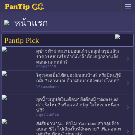
หน้าแรก
Pantip Pick
ดูข่าวฟ้าผ่าสนามบอลแล้วขนลุก! สรุปแล้วเ
ราควรหลบหรือทำยังไงถ้าต้องอยู่กลางแจ้ง
ตอนฝนตกหนัก?
สภาพอากาศ
ใครเคยเป็นไข้สมองอักเสบบ้าง? หรือมีคนรู้จั
กมั้ย? เล่าหน่อยดิว่ามันน่ากลัวขนาดไหน!?
ไข้สมองอักเสบ
ยุคนี้ \'มนุษย์เงินเดือน\' ยังต้องมี \'Side Hustl
e\' จริงไหม? หรือแค่คำปลุกใจให้เราเหนื่อย
ฟรี?
มนุษย์เงินเดือน
สงสัยมานาน... ทำไม YouTuber สายลุยถึงช
อบเอาชีวิตไปเสี่ยงในที่อันตราย? เพื่อคอนเท
นต์หรือเพื่ออะไรกันแน่?