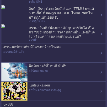
ธุรกิจ SME
สินค้าจีนบุกไทยเต็มตัว! แอป TEMU มาแล้
ว คนซื้อได้ของถูก แต่ SME ไทยจะรอดไห
ม? ถกกันหน่อยครับ
เศรษฐกิจไทย
ดราม่าใหม่! \'น้องมายด์\' ซุปตาร์วัยใส เปิด
ตัว \'เซรั่มทองคำ\' ราคาหลักหมื่น แพงเกินจ
ริง หรือแค่การตลาดสร้างแบรนด์?
ดราม่า
เทรนเนอร์ส่วนตัว มีใครเคยจ้างบ้างคะ
เทรนเนอร์ส่วนตัว
ฉีดฟิลเลอร์ที่ไหนดี พันทิป
คลินิกความงาม
jujutsu kaisen
ศึกชี้ชะตาแดนอสุราชินจุกุ
fox888