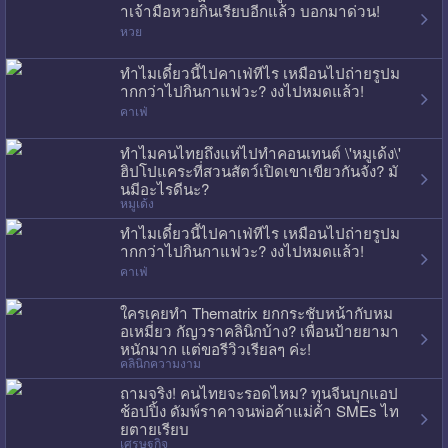
าเจ้ามือหวยกินเรียบอีกแล้ว บอกมาด่วน!
หวย
ทำไมเดี๋ยวนี้ไปคาเฟ่ทีไร เหมือนไปถ่ายรูปม
ากกว่าไปกินกาแฟวะ? งงไปหมดแล้ว!
คาเฟ่
ทำไมคนไทยถึงแห่ไปทำคอนเทนต์ \'หมูเด้ง\'
ฮิปโปแคระที่สวนสัตว์เปิดเขาเขียวกันจัง? มั
นมีอะไรดีนะ?
หมูเด้ง
ทำไมเดี๋ยวนี้ไปคาเฟ่ทีไร เหมือนไปถ่ายรูปม
ากกว่าไปกินกาแฟวะ? งงไปหมดแล้ว!
คาเฟ่
ใครเคยทำ Thematrix ยกกระชับหน้ากับหม
อเหมี่ยว กัญวราคลินิกบ้าง? เพื่อนป้ายยามา
หนักมาก แต่ขอรีวิวเรียลๆ ค่ะ!
คลินิกความงาม
ถามจริง! คนไทยจะรอดไหม? ทุนจีนบุกแอป
ช้อปปิ้ง ดัมพ์ราคาจนพ่อค้าแม่ค้า SMEs ไท
ยตายเรียบ
เศรษฐกิจ