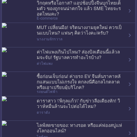
วิกฤตหรือโอกาส? แอปช้อปปิ้งจีนบุกไทยเต็
มตัว ของถูกจนน่าตกใจ แล้ว SME ไทยจะร
อดไหมคะ?
E-commerce
MUT เปลี่ยนมือ! จริตนางงามยุคใหม่ ควรเป็
นแบบไหน? แฟนๆ คิดว่าไงคะ/ครับ?
นางงามจักรวาล
ค่าไฟแพงเกินไปไหม? ส่องบิลเดือนนี้แล้วล
มจะจับ! รัฐบาลควรทำอะไรบ้าง?
ค่าไฟแพง
ซื้อก่อนเจ็บก่อน! ค่ายรถ EV จีนหั่นราคาหลั
กแสนแบบไม่เกรงใจ ตกลงนี่คือกลไกตลาด
หรือเอาเปรียบผู้บริโภค?
รถยนต์ไฟฟ้า
ดาราสาว \'พิกุลแก้ว\' กับข่าวลือเตียงหัก! วิ
วาห์หมื่นล้านจะไปต่อได้ไหม?
ดาราดัง
ไลฟ์สดขายของ: ทางรอด หรือแค่ฟองสบู่แห่
งโลกออนไลน์?
ไลฟ์สด