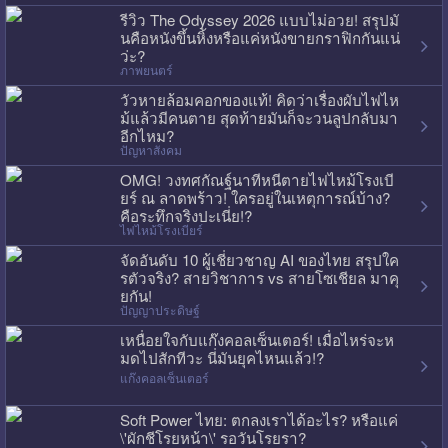
รีวิว The Odyssey 2026 แบบไม่อวย! สรุปมั
นคือหนังขึ้นหิ้งหรือแค่หนังขายกราฟิกกันแน่
ว่ะ?
ภาพยนตร์
วัวหายล้อมคอกของแท้! คิดว่าเรื่องผับไฟไห
ม้แล้วมีคนตาย สุดท้ายมันก็จะวนลูปกลับมา
อีกไหม?
ปัญหาสังคม
OMG! วงทศกัณฐ์นาทีหนีตายไฟไหม้โรงเบี
ยร์ ณ ลาดพร้าว! ใครอยู่ในเหตุการณ์บ้าง?
คือระทึกจริงปะเนี่ย!?
ไฟไหม้โรงเบียร์
จัดอันดับ 10 ผู้เชี่ยวชาญ AI ของไทย สรุปใค
รตัวจริง? สายวิชาการ vs สายโซเชียล มาคุ
ยกัน!
ปัญญาประดิษฐ์
เหนื่อยใจกับแก๊งคอลเซ็นเตอร์! เมื่อไหร่จะห
มดไปสักทีวะ นี่มันยุคไหนแล้ว!?
แก๊งคอลเซ็นเตอร์
Soft Power ไทย: ตกลงเราได้อะไร? หรือแค่
\'ผักชีโรยหน้า\' รอวันโรยรา?