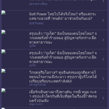
สมรสเท่าเทียม
Soft Power ไทยไปได้จริงไหม? หรือแค่กระ
แสฉาบฉวยที่ \'คนดัง\' มาช่วยปั่นกันแน่?
Soft Power
สรุปแล้ว \"ภูเก็ต\" ยังเป็นของคนไทยไหม? จ
ากเคสฝรั่งทำร้ายหมอ สู่ปัญหาฝรั่งกร่าง-ยึด
หาดสาธารณะ
ภูเก็ต
สรุปแล้ว \"ภูเก็ต\" ยังเป็นของคนไทยไหม? จ
ากเคสฝรั่งทำร้ายหมอ สู่ปัญหาฝรั่งกร่าง-ยึด
หาดสาธารณะ
ภูเก็ต
วิกฤตหรือโอกาส? ทุนจีนส่งของถูกตีตลาดไ
ทยจนโรงงานเจ๊งระนาว สรุปเราผู้บริโภคได้
เปรียบหรือประเทศกำลังพัง!
เศรษฐกิจไทย
เมื่อรักเดินทางมาถึงทางตัน: กรณี หนุ่ม กะล
า สรุปแล้วใครกันที่เจ็บที่สุดในเรื่องนี้? #ครอ
บครัวบันเทิง
หนุ่ม กะลา