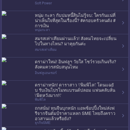
Soft Power
หนุ่ม กะลา กับปมหนี้สินไม่รู้จบ: ใครกันแน่ที่
น่าเห็นใจที่สุดในเรื่องนี้? #ครอบครัวคนดัง #
การเงิน
หนุ่มกะลา
สมรสเท่าเทียมผ่านแล้ว! สังคมไทยจะเปลี่ยน
ไปในทางไหน? มาคุยกันค่ะ
สมรสเท่าเทียม
ดราม่าใหม่! อินฟลูฯ วัยใส โชว์รวยเกินจริง?
สังคมควรสนับสนุนไหม
อินฟลูเอนเซอร์
ดราม่าหนัก! ดาราสาว \'พิมพิไล\' โดนแฉยั
บ รับเงินโปรโมทแบรนด์ปลอม แฟนคลับลั่น
\'ผิดหวังมาก!\'
พิมพิไล
ถกสนั่น! ทุนจีนบุกหนัก แอพช้อปปิ้งใหม่ส่งฟ
รีจากจีนดัมป์ราคาแหลก SME ไทยถึงคราว
อวสานแล้วหรือยัง?
ธุรกิจSME