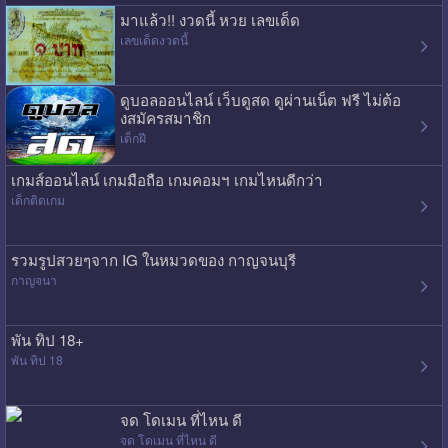
มาแล้ว!! งวดนี้ หวย เลขเด็ด
เลขเด็ดงวดนี้
ดูบอลออนไลน์ เว็บดูสด ดูผ่านเน็ต ฟรี ไม่ต้อ
งสมัครสมาชิก
เด็กฝี
เกมส์ออนไลน์ เกมมือถือ เกมคอมฯ เกมไหนดีกว่า
เด็กติดเกม
รวมรูปสวยๆจาก IG ในหมวดของ กาญจนบุรี
กาญจนา
พัน ทิป 18+
พัน ทิป 18
จด โดเมน ที่ไหน ดี
จด โดเมน ที่ไหน ดี