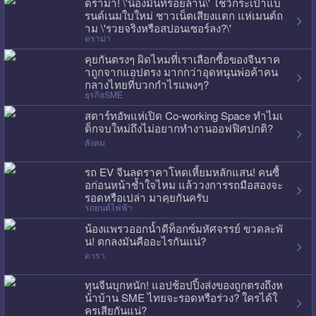
ดราม่า! \'น้องมิ้นท์ร้อยล้าน\' โชว์กระเป๋าแบ
รนด์เนมใบใหม่ ชาวเน็ตเสียงแตก แห่เมนต์ถ
าม \'รวยจริงหรือสปอนเซอร์ลง?\'
ดราม่า
คุยกันตรงๆ ผิดไหมที่เราเลือกซื้อของจีนราค
าถูกจากแอปตรง มากกว่าอุดหนุนพ่อค้าคน
กลางไทยที่บวกกำไรแพงๆ?
ธุรกิจSME
สตาร์ทอัพแห่เปิด Co-working Space ทำไมเ
ด็กจบใหม่ถึงไม่อยากทำงานออฟฟิศปกติ?
สังคม
รถ EV จีนลดราคาโหดเหี้ยมหลักแสน! คนซื้
อก่อนหน้าช้ำใจไหม แล้ววงการรถมือสองจะ
รอดหรือเปล่า มาคุยกันครับ
รถยนต์ไฟฟ้า
น้องแพรวออกน้ำดีท็อกซ์มหัศจรรย์ ขวดละพั
น! ตกลงมันคืออะไรกันแน่?
ดารา
ทุนจีนบุกหนัก! แอปช้อปปิ้งส่งของถูกตรงถึงห
น้าบ้าน SME ไทยจะรอดหรือร่วง? ใครได้ใ
ครเสียกันแน่?