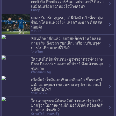
eddit คือ Pantip เวอร์ชั่นต่างประเทศ? คิดว่า
เหมือนหรือต่างกันยังไงบ้างครับ?
Pantip
ตกลง \'มาร์ค คูคูเรญ่า\' นี่คือตัวจริงที่เราทุ่ม
ซื้อมาโคตรแพงจริงๆ เหรอ? งงมาก ดิสคัสห
น่อยดิ!
ฟุตบอล
ทัศนศึกษาอีกแล้ว! รถบัสพลิกคว่ำหวิดสลด
ถามจริง..ถึงเวลา \'ยกเลิก\' หรือ \'ปรับปรุง\'
การไปเที่ยวแบบนี้รึยัง?
โรงเรียน
ใครเคยได้ยินตำนาน \'บูรพาอาถรรพ์\' (The
East Palace) ของเกาหลีบ้าง? ฟังแล้วขนลุก
ซู่เลยว่ะ
เรื่องสยองขวัญ
เบื่อมั้ย? น้ำมันเบนซินเอาอีกแล้ว ขึ้นราคาไ
ม่พักแถมคุณภาพสวนทาง สรุปเราต้องทนไ
ปถึงเมื่อไหร่
ราคาน้ำมัน
ใครเคยอุทธรณ์บัตรสวัสดิการแห่งรัฐบ้าง? อ
ยากรู้ว่าโอกาสผ่านมีกี่เปอร์เซ็นต์ หรือแค่เสี
ยเวลาเปล่าครับ?
บัตรสวัสดิการแห่งรัฐ