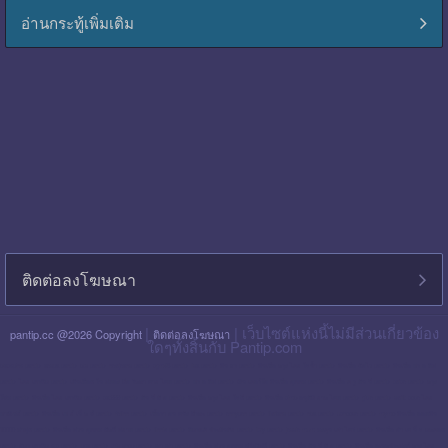
อ่านกระทู้เพิ่มเติม
ติดต่อลงโฆษณา
|
| เว็บไซต์แห่งนี้ไม่มีส่วนเกี่ยวข้อง
pantip.cc @2026 Copyright
ติดต่อลงโฆษณา
ใดๆทั้งสิ้นกับ Pantip.com
blackpink pantip
aespa pantip
bts pantip
newjeans pantip
cgm48 pantip
lisa pantip
สิน ธร pantip
สินเชื่อ กรุง ไทย ใจป้ำ pantip
สินเชื่อ ฉับไว pantip
สินเชื่อ พร อ มิส
pantip
ไทย เครดิต pantip
เส้นเลือด ใน สมอง ตีบ รักษา หาย ไหม pantip
พร อ มิส pantip
เงิน เทอร์โบ สินเชื่อ บุคคล pantip
สินเชื่อ ท รู มัน นี่ pantip
twice pantip
กรุง
โซล pantip
สินเชื่อ ไทย เครดิต pantip
cat999 pantip
มัน นี่ ฮั บ pantip
สินเชื่อ กรุง ไทย ใจดี pantip
สินเชื่อ cimb อนุมัติ ยาก ไหม pantip
gidle pantip
swift code ไทย
พาณิชย์ pantip
สินเชื่อ เพ ย์ เน็ ก ซ์ pantip
refinn pantip
เชื้อรา บน หนัง ศีรษะ pantip
enhypen pantip
fiwfans pantip
nba pantip
uchoose pantip
mymo สินเชื่อ ออมสิน
10000 ล่าสุด pantip
สินเชื่อ ส่วน บุคคล ศักดิ์ สยาม pantip
finnix pantip
มิตรแท้ ประกันภัย pantip
itzy pantip
jessie mum ลงทุน เท่า ไหร่ pantip
สินเชื่อ บํา เห น็ จ ตกทอด
pantip
บัตร เครดิต ktc pantip
lpga pantip
this shop pantip
ญา ญ่า pantip
สินเชื่อ ส่วน บุคคล ศรีสวัสดิ์ pantip
สินเชื่อ มัน นี่ ฮั บ pantip
สินเชื่อ อเนกประสงค์ กรุง ไทย