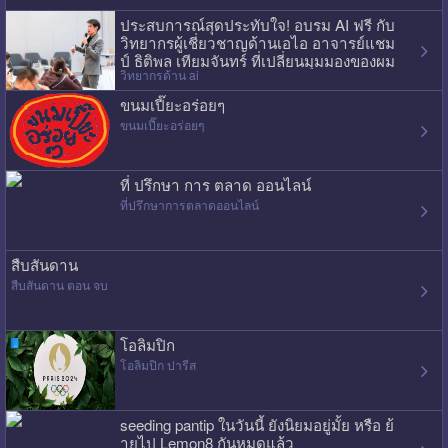
ประสบการณ์สุดประทับใจ! อบรม AI ฟรี กับ
วิทยากรผู้เชี่ยวชาญด้านเอไอ อาจารย์แชม
ป์ ธิติพล เทียมจันทร์ ที่เปลี่ยนมุมมองของผม
วิทยากรด้าน ai
ไปเลย
ขนมเปี๊ยะอร่อยๆ
ขนมเปี๊ยะอร่อยๆ
ที่ ปรึกษา การ ตลาด ออนไลน์
ที่ปรึกษาการตลาดออนไลน์
สืบสันดาน
สืบสันดาน ตอน จบ
โอลิมปิก
โอลิมปิก ปารีส
seeding pantip ในวันนี้ ยังนิยมอยู่มั้ย หรือ ย้
ายไป Lemon8 กันหมดแล้ว