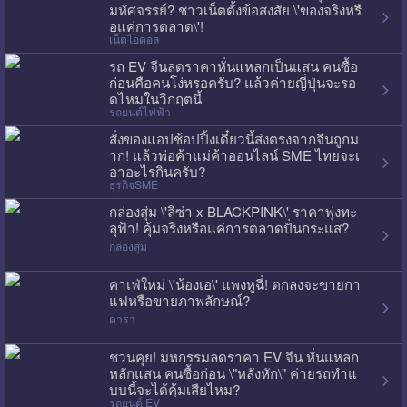
มหัศจรรย์? ชาวเน็ตตั้งข้อสงสัย \'ของจริงหรื
อแค่การตลาด\'!
เน็ตไอดอล
รถ EV จีนลดราคาหั่นแหลกเป็นแสน คนซื้อ
ก่อนคือคนโง่หรอครับ? แล้วค่ายญี่ปุ่นจะรอ
ดไหมในวิกฤตนี้
รถยนต์ไฟฟ้า
สั่งของแอปช้อปปิ้งเดี๋ยวนี้ส่งตรงจากจีนถูกม
าก! แล้วพ่อค้าแม่ค้าออนไลน์ SME ไทยจะเ
อาอะไรกินครับ?
ธุรกิจSME
กล่องสุ่ม \'ลิซ่า x BLACKPINK\' ราคาพุ่งทะ
ลุฟ้า! คุ้มจริงหรือแค่การตลาดปั่นกระแส?
กล่องสุ่ม
คาเฟ่ใหม่ \'น้องเอ\' แพงหูฉี่! ตกลงจะขายกา
แฟหรือขายภาพลักษณ์?
ดารา
ชวนคุย! มหกรรมลดราคา EV จีน หั่นแหลก
หลักแสน คนซื้อก่อน \"หลังหัก\" ค่ายรถทำแ
บบนี้จะได้คุ้มเสียไหม?
รถยนต์ EV