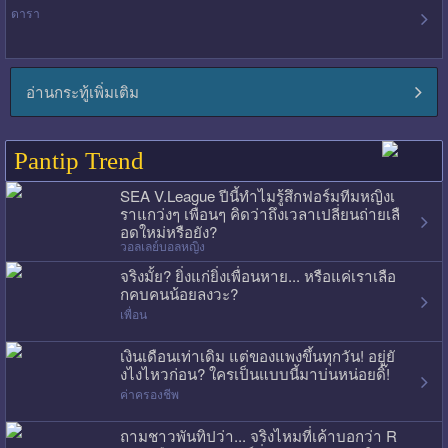
ดารา
อ่านกระทู้เพิ่มเติม
Pantip Trend
SEA V.League ปีนี้ทำไมรู้สึกฟอร์มทีมหญิงเ
ราแกว่งๆ เพื่อนๆ คิดว่าถึงเวลาเปลี่ยนถ่ายเลื
อดใหม่หรือยัง?
วอลเลย์บอลหญิง
จริงมั้ย? ยิ่งแก่ยิ่งเพื่อนหาย... หรือแค่เราเลือ
กคบคนน้อยลงวะ?
เพื่อน
เงินเดือนเท่าเดิม แต่ของแพงขึ้นทุกวัน! อยู่ยั
งไงไหวก่อน? ใครเป็นแบบนี้มาบ่นหน่อยดิ๊!
ค่าครองชีพ
ถามชาวพันทิปว่า... จริงไหมที่เค้าบอกว่า R