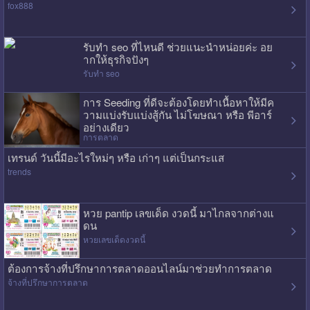
fox888
รับทำ seo ที่ไหนดี ช่วยแนะนำหน่อยค่ะ อย
ากให้ธุรกิจปังๆ
รับทำ seo
การ Seeding ที่ดีจะต้องโดยทำเนื้อหาให้มีค
วามแบ่งรับแบ่งสู้กัน ไม่โฆษณา หรือ พีอาร์
อย่างเดียว
การตลาด
เทรนด์ วันนี้มีอะไรใหม่ๆ หรือ เก่าๆ แต่เป็นกระแส
trends
หวย pantip เลขเด็ด งวดนี้ มาไกลจากต่างแ
ดน
หวยเลขเด็ดงวดนี้
ต้องการจ้างที่ปรึกษาการตลาดออนไลน์มาช่วยทำการตลาด
จ้างที่ปรึกษาการตลาด