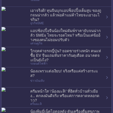
เอาจริงดิ! ทุนจีนบุกแอปช็อปปิ้งเต็มสูบ ของถู
กจนน่ากลัว แล้วพ่อค้าแม่ค้าไทยจะเอาอะไ
รกิน?
ธุรกิจSME
แอปช้อปปิ้งจีนน้องใหม่ดัมพ์ราคายับจนน่าก
ลัว SMEs ไทยจะรอดไหม? หรือเป็นแค่ข้ออ้
างของคนไม่ยอมปรับตัว
เศรษฐกิจ
วิกฤตค่ายรถญี่ปุ่น? ยอดขายร่วงหนัก คนแห่
ซื้อ EV จีนแถมหั่นราคากันดุเดือด อนาคตจ
ะเป็นยังไง?
รถยนต์ไฟฟ้า
น้องแพรวแต่งเงียบ! จริงหรือแค่สร้างกระแ
ส?
ข่าวบันเทิง
ครีมหน้าใส \'น้องมะลิ\' ที่ฮิตทั่วบ้านทั่วเมือ
ง... ตกลงมันดีจริง หรือแค่การตลาดหลอกด
าว?
ครีมมะลิ
น้องพิมมี่เน็ตไอดอลดัง ดันเครื่องดื่มสุขภาพ