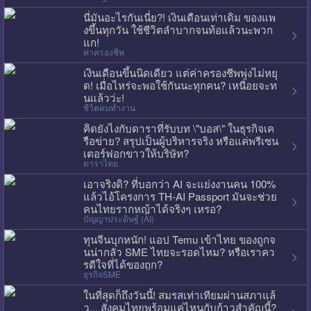
นี่มันอะไรกันเนี่ย?! เงินเดือนเท่าเดิม ของแพ
งขึ้นทุกวัน ใช้ชีวิตลำบากจนท้อแล้วนะพวก
แก!
ค่าครองชีพ
เงินเดือนขึ้นนิดเดียว แต่ค่าครองชีพพุ่งไม่หยุ
ด! เมื่อไหร่จะพอใช้กันนะทุกคน? เหนื่อยจะท
นแล้วว่ะ!
ชีวิตคนทำงาน
คิดยังไงกับดาราที่รับบท \"บอส\" ในธุรกิจเค
รือข่าย? สรุปเป็นผู้บริหารจริง หรือแค่พรีเซน
เตอร์ฟอกขาวให้บริษัท?
ดาราไทย
เอาจริงดิ? ที่บอกว่า AI จะแย่งงานคน 100%
แล้วไอ้โครงการ TH-AI Passport มันจะช่วย
คนไทยรากหญ้าได้จริงๆ เหรอ?
ปัญญาประดิษฐ์ (AI)
ทุนจีนบุกหนัก! แอป Temu เข้าไทย ของถูกจ
นน่ากลัว SME ไทยจะรอดไหม? หรือเราคว
รดีใจที่ได้ของถูก?
ธุรกิจSME
ในที่สุดก็ถึงวันนี้! สมรสเท่าเทียมผ่านสภาแล้
ว... สังคมไทยพร้อมแค่ไหนกับก้าวสำคัญนี้?