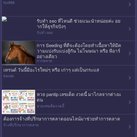
fox888
รับทำ seo ที่ไหนดี ช่วยแนะนำหน่อยค่ะ อย
ากให้ธุรกิจปังๆ
รับทำ seo
การ Seeding ที่ดีจะต้องโดยทำเนื้อหาให้มีค
วามแบ่งรับแบ่งสู้กัน ไม่โฆษณา หรือ พีอาร์
อย่างเดียว
การตลาด
เทรนด์ วันนี้มีอะไรใหม่ๆ หรือ เก่าๆ แต่เป็นกระแส
trends
หวย pantip เลขเด็ด งวดนี้ มาไกลจากต่างแ
ดน
หวยเลขเด็ดงวดนี้
ต้องการจ้างที่ปรึกษาการตลาดออนไลน์มาช่วยทำการตลาด
จ้างที่ปรึกษาการตลาด