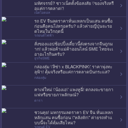
มหัศจรรย์? ชาวเน็ตตั้งข้อสงสัย \'ของจริงหรื
อแค่การตลาด\'!
เน็ตไอดอล
รถ EV จีนลดราคาหั่นแหลกเป็นแสน คนซื้อ
ก่อนคือคนโง่หรอครับ? แล้วค่ายญี่ปุ่นจะรอ
ดไหมในวิกฤตนี้
รถยนต์ไฟฟ้า
สั่งของแอปช้อปปิ้งเดี๋ยวนี้ส่งตรงจากจีนถูกม
าก! แล้วพ่อค้าแม่ค้าออนไลน์ SME ไทยจะเ
อาอะไรกินครับ?
ธุรกิจSME
กล่องสุ่ม \'ลิซ่า x BLACKPINK\' ราคาพุ่งทะ
ลุฟ้า! คุ้มจริงหรือแค่การตลาดปั่นกระแส?
กล่องสุ่ม
คาเฟ่ใหม่ \'น้องเอ\' แพงหูฉี่! ตกลงจะขายกา
แฟหรือขายภาพลักษณ์?
ดารา
ชวนคุย! มหกรรมลดราคา EV จีน หั่นแหลก
หลักแสน คนซื้อก่อน \"หลังหัก\" ค่ายรถทำแ
บบนี้จะได้คุ้มเสียไหม?
รถยนต์ EV