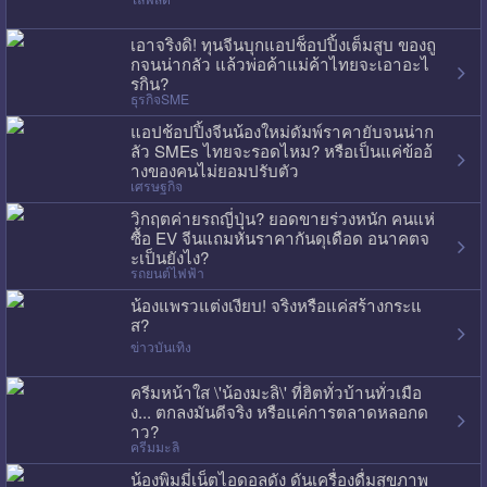
เอาจริงดิ! ทุนจีนบุกแอปช็อปปิ้งเต็มสูบ ของถู
กจนน่ากลัว แล้วพ่อค้าแม่ค้าไทยจะเอาอะไ
รกิน?
ธุรกิจSME
แอปช้อปปิ้งจีนน้องใหม่ดัมพ์ราคายับจนน่าก
ลัว SMEs ไทยจะรอดไหม? หรือเป็นแค่ข้ออ้
างของคนไม่ยอมปรับตัว
เศรษฐกิจ
วิกฤตค่ายรถญี่ปุ่น? ยอดขายร่วงหนัก คนแห่
ซื้อ EV จีนแถมหั่นราคากันดุเดือด อนาคตจ
ะเป็นยังไง?
รถยนต์ไฟฟ้า
น้องแพรวแต่งเงียบ! จริงหรือแค่สร้างกระแ
ส?
ข่าวบันเทิง
ครีมหน้าใส \'น้องมะลิ\' ที่ฮิตทั่วบ้านทั่วเมือ
ง... ตกลงมันดีจริง หรือแค่การตลาดหลอกด
าว?
ครีมมะลิ
น้องพิมมี่เน็ตไอดอลดัง ดันเครื่องดื่มสุขภาพ