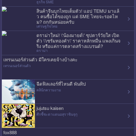
ธุรกิจ SME
สินค้าจีนบุกไทยเต็มตัว! แอป TEMU มาแล้
ว คนซื้อได้ของถูก แต่ SME ไทยจะรอดไห
ม? ถกกันหน่อยครับ
เศรษฐกิจไทย
ดราม่าใหม่! \'น้องมายด์\' ซุปตาร์วัยใส เปิด
ตัว \'เซรั่มทองคำ\' ราคาหลักหมื่น แพงเกินจ
ริง หรือแค่การตลาดสร้างแบรนด์?
ดราม่า
เทรนเนอร์ส่วนตัว มีใครเคยจ้างบ้างคะ
เทรนเนอร์ส่วนตัว
ฉีดฟิลเลอร์ที่ไหนดี พันทิป
คลินิกความงาม
jujutsu kaisen
ศึกชี้ชะตาแดนอสุราชินจุกุ
fox888