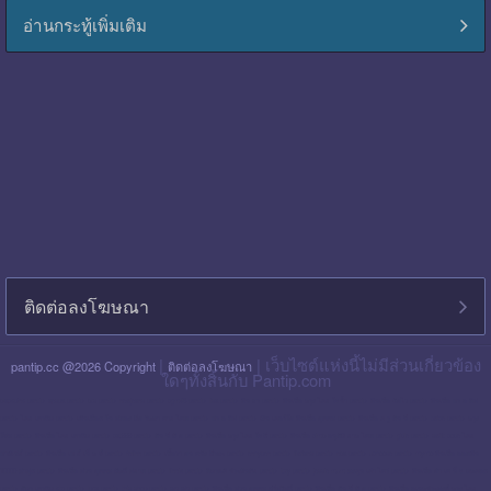
อ่านกระทู้เพิ่มเติม
ติดต่อลงโฆษณา
|
| เว็บไซต์แห่งนี้ไม่มีส่วนเกี่ยวข้อง
pantip.cc @2026 Copyright
ติดต่อลงโฆษณา
ใดๆทั้งสิ้นกับ Pantip.com
blackpink pantip
aespa pantip
bts pantip
newjeans pantip
cgm48 pantip
lisa pantip
สิน ธร pantip
สินเชื่อ กรุง ไทย ใจป้ำ pantip
สินเชื่อ ฉับไว pantip
สินเชื่อ พร อ มิส
pantip
ไทย เครดิต pantip
เส้นเลือด ใน สมอง ตีบ รักษา หาย ไหม pantip
พร อ มิส pantip
เงิน เทอร์โบ สินเชื่อ บุคคล pantip
สินเชื่อ ท รู มัน นี่ pantip
twice pantip
กรุง
โซล pantip
สินเชื่อ ไทย เครดิต pantip
cat999 pantip
มัน นี่ ฮั บ pantip
สินเชื่อ กรุง ไทย ใจดี pantip
สินเชื่อ cimb อนุมัติ ยาก ไหม pantip
gidle pantip
swift code ไทย
พาณิชย์ pantip
สินเชื่อ เพ ย์ เน็ ก ซ์ pantip
refinn pantip
เชื้อรา บน หนัง ศีรษะ pantip
enhypen pantip
fiwfans pantip
nba pantip
uchoose pantip
mymo สินเชื่อ ออมสิน
10000 ล่าสุด pantip
สินเชื่อ ส่วน บุคคล ศักดิ์ สยาม pantip
finnix pantip
มิตรแท้ ประกันภัย pantip
itzy pantip
jessie mum ลงทุน เท่า ไหร่ pantip
สินเชื่อ บํา เห น็ จ ตกทอด
pantip
บัตร เครดิต ktc pantip
lpga pantip
this shop pantip
ญา ญ่า pantip
สินเชื่อ ส่วน บุคคล ศรีสวัสดิ์ pantip
สินเชื่อ มัน นี่ ฮั บ pantip
สินเชื่อ อเนกประสงค์ กรุง ไทย