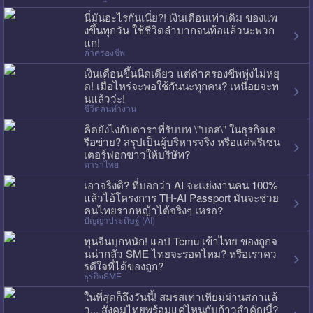
นี่มันอะไรกันเนี่ย?! เงินเดือนเท่าเดิม ของแพ
งขึ้นทุกวัน ใช้ชีวิตลำบากจนท้อแล้วนะพวก
แก!
ค่าครองชีพ
เงินเดือนขึ้นนิดเดียว แต่ค่าครองชีพพุ่งไม่หยุ
ด! เมื่อไหร่จะพอใช้กันนะทุกคน? เหนื่อยจะท
นแล้วว่ะ!
ชีวิตคนทำงาน
คิดยังไงกับดาราที่รับบท \"บอส\" ในธุรกิจเค
รือข่าย? สรุปเป็นผู้บริหารจริง หรือแค่พรีเซน
เตอร์ฟอกขาวให้บริษัท?
ดาราไทย
เอาจริงดิ? ที่บอกว่า AI จะแย่งงานคน 100%
แล้วไอ้โครงการ TH-AI Passport มันจะช่วย
คนไทยรากหญ้าได้จริงๆ เหรอ?
ปัญญาประดิษฐ์ (AI)
ทุนจีนบุกหนัก! แอป Temu เข้าไทย ของถูกจ
นน่ากลัว SME ไทยจะรอดไหม? หรือเราคว
รดีใจที่ได้ของถูก?
ธุรกิจSME
ในที่สุดก็ถึงวันนี้! สมรสเท่าเทียมผ่านสภาแล้
ว... สังคมไทยพร้อมแค่ไหนกับก้าวสำคัญนี้?