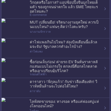
วิกฤตหรือโอกาส? แอปช้อปปิ้งจีนบุกไทยเต็
มตัว ของถูกจนน่าตกใจ แล้ว SME ไทยจะร
อดไหมคะ?
E-commerce
MUT เปลี่ยนมือ! จริตนางงามยุคใหม่ ควรเป็
นแบบไหน? แฟนๆ คิดว่าไงคะ/ครับ?
นางงามจักรวาล
ค่าไฟแพงเกินไปไหม? ส่องบิลเดือนนี้แล้วล
มจะจับ! รัฐบาลควรทำอะไรบ้าง?
ค่าไฟแพง
ซื้อก่อนเจ็บก่อน! ค่ายรถ EV จีนหั่นราคาหลั
กแสนแบบไม่เกรงใจ ตกลงนี่คือกลไกตลาด
หรือเอาเปรียบผู้บริโภค?
รถยนต์ไฟฟ้า
ดาราสาว \'พิกุลแก้ว\' กับข่าวลือเตียงหัก! วิ
วาห์หมื่นล้านจะไปต่อได้ไหม?
ดาราดัง
ไลฟ์สดขายของ: ทางรอด หรือแค่ฟองสบู่แห่
งโลกออนไลน์?
ไลฟ์สด