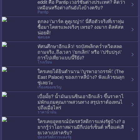
eddit คือ Pantip เวอร์ชั่นต่างประเทศ? คิดว่า
เหมือนหรือต่างกันยังไงบ้างครับ?
Pantip
ตกลง \'มาร์ค คูคูเรญ่า\' นี่คือตัวจริงที่เราทุ่ม
ซื้อมาโคตรแพงจริงๆ เหรอ? งงมาก ดิสคัสห
น่อยดิ!
ฟุตบอล
ทัศนศึกษาอีกแล้ว! รถบัสพลิกคว่ำหวิดสลด
ถามจริง..ถึงเวลา \'ยกเลิก\' หรือ \'ปรับปรุง\'
การไปเที่ยวแบบนี้รึยัง?
โรงเรียน
ใครเคยได้ยินตำนาน \'บูรพาอาถรรพ์\' (The
East Palace) ของเกาหลีบ้าง? ฟังแล้วขนลุก
ซู่เลยว่ะ
เรื่องสยองขวัญ
เบื่อมั้ย? น้ำมันเบนซินเอาอีกแล้ว ขึ้นราคาไ
ม่พักแถมคุณภาพสวนทาง สรุปเราต้องทนไ
ปถึงเมื่อไหร่
ราคาน้ำมัน
ใครเคยอุทธรณ์บัตรสวัสดิการแห่งรัฐบ้าง? อ
ยากรู้ว่าโอกาสผ่านมีกี่เปอร์เซ็นต์ หรือแค่เสี
ยเวลาเปล่าครับ?
บัตรสวัสดิการแห่งรัฐ