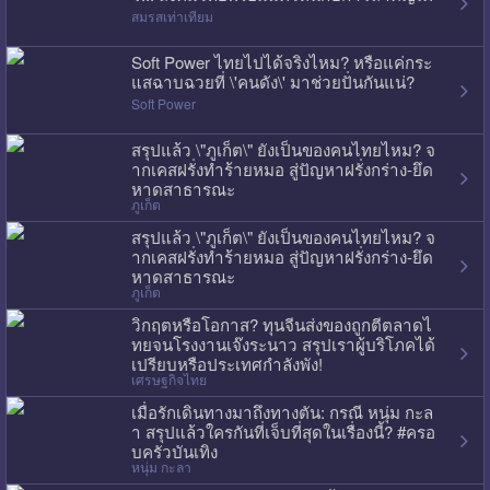
สมรสเท่าเทียม
Soft Power ไทยไปได้จริงไหม? หรือแค่กระ
แสฉาบฉวยที่ \'คนดัง\' มาช่วยปั่นกันแน่?
Soft Power
สรุปแล้ว \"ภูเก็ต\" ยังเป็นของคนไทยไหม? จ
ากเคสฝรั่งทำร้ายหมอ สู่ปัญหาฝรั่งกร่าง-ยึด
หาดสาธารณะ
ภูเก็ต
สรุปแล้ว \"ภูเก็ต\" ยังเป็นของคนไทยไหม? จ
ากเคสฝรั่งทำร้ายหมอ สู่ปัญหาฝรั่งกร่าง-ยึด
หาดสาธารณะ
ภูเก็ต
วิกฤตหรือโอกาส? ทุนจีนส่งของถูกตีตลาดไ
ทยจนโรงงานเจ๊งระนาว สรุปเราผู้บริโภคได้
เปรียบหรือประเทศกำลังพัง!
เศรษฐกิจไทย
เมื่อรักเดินทางมาถึงทางตัน: กรณี หนุ่ม กะล
า สรุปแล้วใครกันที่เจ็บที่สุดในเรื่องนี้? #ครอ
บครัวบันเทิง
หนุ่ม กะลา