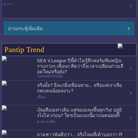
ดารา
อ่านกระทู้เพิ่มเติม
Pantip Trend
SEA V.League ปีนี้ทำไมรู้สึกฟอร์มทีมหญิงเ
ราแกว่งๆ เพื่อนๆ คิดว่าถึงเวลาเปลี่ยนถ่ายเลื
อดใหม่หรือยัง?
วอลเลย์บอลหญิง
จริงมั้ย? ยิ่งแก่ยิ่งเพื่อนหาย... หรือแค่เราเลือ
กคบคนน้อยลงวะ?
เพื่อน
เงินเดือนเท่าเดิม แต่ของแพงขึ้นทุกวัน! อยู่ยั
งไงไหวก่อน? ใครเป็นแบบนี้มาบ่นหน่อยดิ๊!
ค่าครองชีพ
ถามชาวพันทิปว่า... จริงไหมที่เค้าบอกว่า R