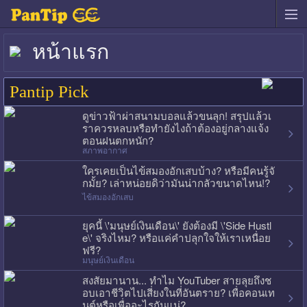
หน้าแรก
Pantip Pick
ดูข่าวฟ้าผ่าสนามบอลแล้วขนลุก! สรุปแล้วเ
ราควรหลบหรือทำยังไงถ้าต้องอยู่กลางแจ้ง
ตอนฝนตกหนัก?
สภาพอากาศ
ใครเคยเป็นไข้สมองอักเสบบ้าง? หรือมีคนรู้จั
กมั้ย? เล่าหน่อยดิว่ามันน่ากลัวขนาดไหน!?
ไข้สมองอักเสบ
ยุคนี้ \'มนุษย์เงินเดือน\' ยังต้องมี \'Side Hustl
e\' จริงไหม? หรือแค่คำปลุกใจให้เราเหนื่อย
ฟรี?
มนุษย์เงินเดือน
สงสัยมานาน... ทำไม YouTuber สายลุยถึงช
อบเอาชีวิตไปเสี่ยงในที่อันตราย? เพื่อคอนเท
นต์หรือเพื่ออะไรกันแน่?