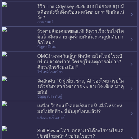
รีวิว The Odyssey 2026 แบบไม่อวย! สรุปมั
นคือหนังขึ้นหิ้งหรือแค่หนังขายกราฟิกกันแน่
ว่ะ?
ภาพยนตร์
วัวหายล้อมคอกของแท้! คิดว่าเรื่องผับไฟไห
ม้แล้วมีคนตาย สุดท้ายมันก็จะวนลูปกลับมา
อีกไหม?
ปัญหาสังคม
OMG! วงทศกัณฐ์นาทีหนีตายไฟไหม้โรงเบี
ยร์ ณ ลาดพร้าว! ใครอยู่ในเหตุการณ์บ้าง?
คือระทึกจริงปะเนี่ย!?
ไฟไหม้โรงเบียร์
จัดอันดับ 10 ผู้เชี่ยวชาญ AI ของไทย สรุปใค
รตัวจริง? สายวิชาการ vs สายโซเชียล มาคุ
ยกัน!
ปัญญาประดิษฐ์
เหนื่อยใจกับแก๊งคอลเซ็นเตอร์! เมื่อไหร่จะห
มดไปสักทีวะ นี่มันยุคไหนแล้ว!?
แก๊งคอลเซ็นเตอร์
Soft Power ไทย: ตกลงเราได้อะไร? หรือแค่
\'ผักชีโรยหน้า\' รอวันโรยรา?