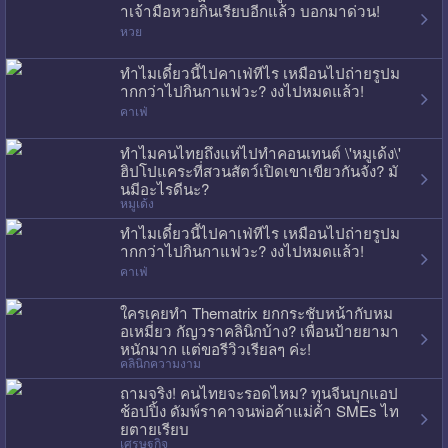
าเจ้ามือหวยกินเรียบอีกแล้ว บอกมาด่วน!
หวย
ทำไมเดี๋ยวนี้ไปคาเฟ่ทีไร เหมือนไปถ่ายรูปม
ากกว่าไปกินกาแฟวะ? งงไปหมดแล้ว!
คาเฟ่
ทำไมคนไทยถึงแห่ไปทำคอนเทนต์ \'หมูเด้ง\'
ฮิปโปแคระที่สวนสัตว์เปิดเขาเขียวกันจัง? มั
นมีอะไรดีนะ?
หมูเด้ง
ทำไมเดี๋ยวนี้ไปคาเฟ่ทีไร เหมือนไปถ่ายรูปม
ากกว่าไปกินกาแฟวะ? งงไปหมดแล้ว!
คาเฟ่
ใครเคยทำ Thematrix ยกกระชับหน้ากับหม
อเหมี่ยว กัญวราคลินิกบ้าง? เพื่อนป้ายยามา
หนักมาก แต่ขอรีวิวเรียลๆ ค่ะ!
คลินิกความงาม
ถามจริง! คนไทยจะรอดไหม? ทุนจีนบุกแอป
ช้อปปิ้ง ดัมพ์ราคาจนพ่อค้าแม่ค้า SMEs ไท
ยตายเรียบ
เศรษฐกิจ