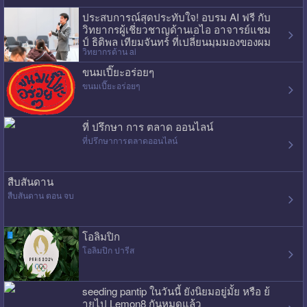
ประสบการณ์สุดประทับใจ! อบรม AI ฟรี กับ
วิทยากรผู้เชี่ยวชาญด้านเอไอ อาจารย์แชม
ป์ ธิติพล เทียมจันทร์ ที่เปลี่ยนมุมมองของผม
วิทยากรด้าน ai
ไปเลย
ขนมเปี๊ยะอร่อยๆ
ขนมเปี๊ยะอร่อยๆ
ที่ ปรึกษา การ ตลาด ออนไลน์
ที่ปรึกษาการตลาดออนไลน์
สืบสันดาน
สืบสันดาน ตอน จบ
โอลิมปิก
โอลิมปิก ปารีส
seeding pantip ในวันนี้ ยังนิยมอยู่มั้ย หรือ ย้
ายไป Lemon8 กันหมดแล้ว