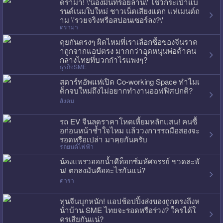
ดราม่า! \'น้องมิ้นท์ร้อยล้าน\' โชว์กระเป๋าแบ
รนด์เนมใบใหม่ ชาวเน็ตเสียงแตก แห่เมนต์ถ
าม \'รวยจริงหรือสปอนเซอร์ลง?\'
ดราม่า
คุยกันตรงๆ ผิดไหมที่เราเลือกซื้อของจีนราค
าถูกจากแอปตรง มากกว่าอุดหนุนพ่อค้าคน
กลางไทยที่บวกกำไรแพงๆ?
ธุรกิจSME
สตาร์ทอัพแห่เปิด Co-working Space ทำไมเ
ด็กจบใหม่ถึงไม่อยากทำงานออฟฟิศปกติ?
สังคม
รถ EV จีนลดราคาโหดเหี้ยมหลักแสน! คนซื้
อก่อนหน้าช้ำใจไหม แล้ววงการรถมือสองจะ
รอดหรือเปล่า มาคุยกันครับ
รถยนต์ไฟฟ้า
น้องแพรวออกน้ำดีท็อกซ์มหัศจรรย์ ขวดละพั
น! ตกลงมันคืออะไรกันแน่?
ดารา
ทุนจีนบุกหนัก! แอปช้อปปิ้งส่งของถูกตรงถึงห
น้าบ้าน SME ไทยจะรอดหรือร่วง? ใครได้ใ
ครเสียกันแน่?