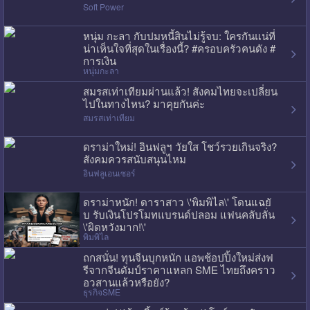
Soft Power
หนุ่ม กะลา กับปมหนี้สินไม่รู้จบ: ใครกันแน่ที่
น่าเห็นใจที่สุดในเรื่องนี้? #ครอบครัวคนดัง #
การเงิน
หนุ่มกะลา
สมรสเท่าเทียมผ่านแล้ว! สังคมไทยจะเปลี่ยน
ไปในทางไหน? มาคุยกันค่ะ
สมรสเท่าเทียม
ดราม่าใหม่! อินฟลูฯ วัยใส โชว์รวยเกินจริง?
สังคมควรสนับสนุนไหม
อินฟลูเอนเซอร์
ดราม่าหนัก! ดาราสาว \'พิมพิไล\' โดนแฉยั
บ รับเงินโปรโมทแบรนด์ปลอม แฟนคลับลั่น
\'ผิดหวังมาก!\'
พิมพิไล
ถกสนั่น! ทุนจีนบุกหนัก แอพช้อปปิ้งใหม่ส่งฟ
รีจากจีนดัมป์ราคาแหลก SME ไทยถึงคราว
อวสานแล้วหรือยัง?
ธุรกิจSME