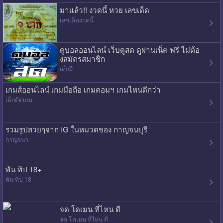
มาแล้ว!! งวดนี้ หวย เลขเด็ด
เลขเด็ดงวดนี้
ดูบอลออนไลน์ เว็บดูสด ดูผ่านเน็ต ฟรี ไม่ต้อ
งสมัครสมาชิก
เด็กฝี
เกมส์ออนไลน์ เกมมือถือ เกมคอมฯ เกมไหนดีกว่า
เด็กติดเกม
รวมรูปสวยๆจาก IG ในหมวดของ กาญจนบุรี
กาญจนา
พัน ทิป 18+
พัน ทิป 18
จด โดเมน ที่ไหน ดี
จด โดเมน ที่ไหน ดี