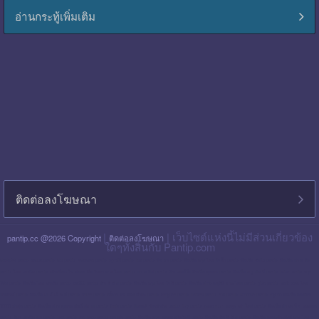
อ่านกระทู้เพิ่มเติม
ติดต่อลงโฆษณา
|
| เว็บไซต์แห่งนี้ไม่มีส่วนเกี่ยวข้อง
pantip.cc @2026 Copyright
ติดต่อลงโฆษณา
ใดๆทั้งสิ้นกับ Pantip.com
blackpink pantip
aespa pantip
bts pantip
newjeans pantip
cgm48 pantip
lisa pantip
สิน ธร pantip
สินเชื่อ กรุง ไทย ใจป้ำ pantip
สินเชื่อ ฉับไว pantip
สินเชื่อ พร อ มิส
pantip
ไทย เครดิต pantip
เส้นเลือด ใน สมอง ตีบ รักษา หาย ไหม pantip
พร อ มิส pantip
เงิน เทอร์โบ สินเชื่อ บุคคล pantip
สินเชื่อ ท รู มัน นี่ pantip
twice pantip
กรุง
โซล pantip
สินเชื่อ ไทย เครดิต pantip
cat999 pantip
มัน นี่ ฮั บ pantip
สินเชื่อ กรุง ไทย ใจดี pantip
สินเชื่อ cimb อนุมัติ ยาก ไหม pantip
gidle pantip
swift code ไทย
พาณิชย์ pantip
สินเชื่อ เพ ย์ เน็ ก ซ์ pantip
refinn pantip
เชื้อรา บน หนัง ศีรษะ pantip
enhypen pantip
fiwfans pantip
nba pantip
uchoose pantip
mymo สินเชื่อ ออมสิน
10000 ล่าสุด pantip
สินเชื่อ ส่วน บุคคล ศักดิ์ สยาม pantip
finnix pantip
มิตรแท้ ประกันภัย pantip
itzy pantip
jessie mum ลงทุน เท่า ไหร่ pantip
สินเชื่อ บํา เห น็ จ ตกทอด
pantip
บัตร เครดิต ktc pantip
lpga pantip
this shop pantip
ญา ญ่า pantip
สินเชื่อ ส่วน บุคคล ศรีสวัสดิ์ pantip
สินเชื่อ มัน นี่ ฮั บ pantip
สินเชื่อ อเนกประสงค์ กรุง ไทย