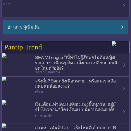
ดารา
อ่านกระทู้เพิ่มเติม
Pantip Trend
SEA V.League ปีนี้ทำไมรู้สึกฟอร์มทีมหญิงเ
ราแกว่งๆ เพื่อนๆ คิดว่าถึงเวลาเปลี่ยนถ่ายเลื
อดใหม่หรือยัง?
วอลเลย์บอลหญิง
จริงมั้ย? ยิ่งแก่ยิ่งเพื่อนหาย... หรือแค่เราเลือ
กคบคนน้อยลงวะ?
เพื่อน
เงินเดือนเท่าเดิม แต่ของแพงขึ้นทุกวัน! อยู่ยั
งไงไหวก่อน? ใครเป็นแบบนี้มาบ่นหน่อยดิ๊!
ค่าครองชีพ
ถามชาวพันทิปว่า... จริงไหมที่เค้าบอกว่า R