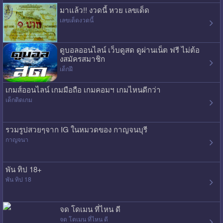
มาแล้ว!! งวดนี้ หวย เลขเด็ด
เลขเด็ดงวดนี้
ดูบอลออนไลน์ เว็บดูสด ดูผ่านเน็ต ฟรี ไม่ต้อ
งสมัครสมาชิก
เด็กฝี
เกมส์ออนไลน์ เกมมือถือ เกมคอมฯ เกมไหนดีกว่า
เด็กติดเกม
รวมรูปสวยๆจาก IG ในหมวดของ กาญจนบุรี
กาญจนา
พัน ทิป 18+
พัน ทิป 18
จด โดเมน ที่ไหน ดี
จด โดเมน ที่ไหน ดี