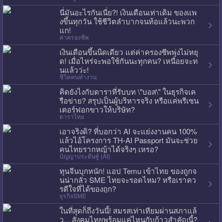
นี่มันอะไรกันเนี่ย?! เงินเดือนเท่าเดิม ของแพ
งขึ้นทุกวัน ใช้ชีวิตลำบากจนท้อแล้วนะพวก
แก!
ค่าครองชีพ
เงินเดือนขึ้นนิดเดียว แต่ค่าครองชีพพุ่งไม่หยุ
ด! เมื่อไหร่จะพอใช้กันนะทุกคน? เหนื่อยจะท
นแล้วว่ะ!
ชีวิตคนทำงาน
คิดยังไงกับดาราที่รับบท \"บอส\" ในธุรกิจเค
รือข่าย? สรุปเป็นผู้บริหารจริง หรือแค่พรีเซน
เตอร์ฟอกขาวให้บริษัท?
ดาราไทย
เอาจริงดิ? ที่บอกว่า AI จะแย่งงานคน 100%
แล้วไอ้โครงการ TH-AI Passport มันจะช่วย
คนไทยรากหญ้าได้จริงๆ เหรอ?
ปัญญาประดิษฐ์ (AI)
ทุนจีนบุกหนัก! แอป Temu เข้าไทย ของถูกจ
นน่ากลัว SME ไทยจะรอดไหม? หรือเราคว
รดีใจที่ได้ของถูก?
ธุรกิจSME
ในที่สุดก็ถึงวันนี้! สมรสเท่าเทียมผ่านสภาแล้
ว... สังคมไทยพร้อมแค่ไหนกับก้าวสำคัญนี้?