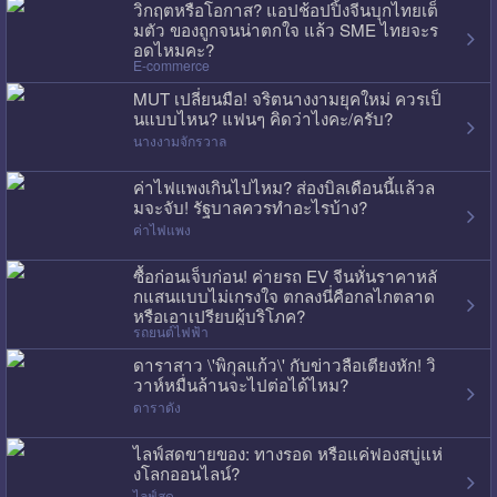
วิกฤตหรือโอกาส? แอปช้อปปิ้งจีนบุกไทยเต็
มตัว ของถูกจนน่าตกใจ แล้ว SME ไทยจะร
อดไหมคะ?
E-commerce
MUT เปลี่ยนมือ! จริตนางงามยุคใหม่ ควรเป็
นแบบไหน? แฟนๆ คิดว่าไงคะ/ครับ?
นางงามจักรวาล
ค่าไฟแพงเกินไปไหม? ส่องบิลเดือนนี้แล้วล
มจะจับ! รัฐบาลควรทำอะไรบ้าง?
ค่าไฟแพง
ซื้อก่อนเจ็บก่อน! ค่ายรถ EV จีนหั่นราคาหลั
กแสนแบบไม่เกรงใจ ตกลงนี่คือกลไกตลาด
หรือเอาเปรียบผู้บริโภค?
รถยนต์ไฟฟ้า
ดาราสาว \'พิกุลแก้ว\' กับข่าวลือเตียงหัก! วิ
วาห์หมื่นล้านจะไปต่อได้ไหม?
ดาราดัง
ไลฟ์สดขายของ: ทางรอด หรือแค่ฟองสบู่แห่
งโลกออนไลน์?
ไลฟ์สด