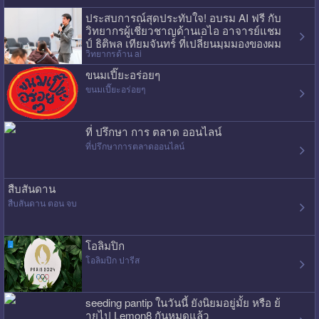
ประสบการณ์สุดประทับใจ! อบรม AI ฟรี กับ
วิทยากรผู้เชี่ยวชาญด้านเอไอ อาจารย์แชม
ป์ ธิติพล เทียมจันทร์ ที่เปลี่ยนมุมมองของผม
วิทยากรด้าน ai
ไปเลย
ขนมเปี๊ยะอร่อยๆ
ขนมเปี๊ยะอร่อยๆ
ที่ ปรึกษา การ ตลาด ออนไลน์
ที่ปรึกษาการตลาดออนไลน์
สืบสันดาน
สืบสันดาน ตอน จบ
โอลิมปิก
โอลิมปิก ปารีส
seeding pantip ในวันนี้ ยังนิยมอยู่มั้ย หรือ ย้
ายไป Lemon8 กันหมดแล้ว