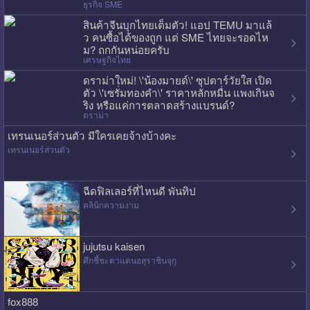
ธุรกิจ SME
สินค้าจีนบุกไทยเต็มตัว! แอป TEMU มาแล้
ว คนซื้อได้ของถูก แต่ SME ไทยจะรอดไห
ม? ถกกันหน่อยครับ
เศรษฐกิจไทย
ดราม่าใหม่! \'น้องมายด์\' ซุปตาร์วัยใส เปิด
ตัว \'เซรั่มทองคำ\' ราคาหลักหมื่น แพงเกินจ
ริง หรือแค่การตลาดสร้างแบรนด์?
ดราม่า
เทรนเนอร์ส่วนตัว มีใครเคยจ้างบ้างคะ
เทรนเนอร์ส่วนตัว
ฉีดฟิลเลอร์ที่ไหนดี พันทิป
คลินิกความงาม
jujutsu kaisen
ศึกชี้ชะตาแดนอสุราชินจุกุ
fox888