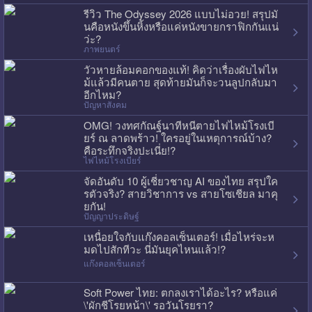
รีวิว The Odyssey 2026 แบบไม่อวย! สรุปมั
นคือหนังขึ้นหิ้งหรือแค่หนังขายกราฟิกกันแน่
ว่ะ?
ภาพยนตร์
วัวหายล้อมคอกของแท้! คิดว่าเรื่องผับไฟไห
ม้แล้วมีคนตาย สุดท้ายมันก็จะวนลูปกลับมา
อีกไหม?
ปัญหาสังคม
OMG! วงทศกัณฐ์นาทีหนีตายไฟไหม้โรงเบี
ยร์ ณ ลาดพร้าว! ใครอยู่ในเหตุการณ์บ้าง?
คือระทึกจริงปะเนี่ย!?
ไฟไหม้โรงเบียร์
จัดอันดับ 10 ผู้เชี่ยวชาญ AI ของไทย สรุปใค
รตัวจริง? สายวิชาการ vs สายโซเชียล มาคุ
ยกัน!
ปัญญาประดิษฐ์
เหนื่อยใจกับแก๊งคอลเซ็นเตอร์! เมื่อไหร่จะห
มดไปสักทีวะ นี่มันยุคไหนแล้ว!?
แก๊งคอลเซ็นเตอร์
Soft Power ไทย: ตกลงเราได้อะไร? หรือแค่
\'ผักชีโรยหน้า\' รอวันโรยรา?