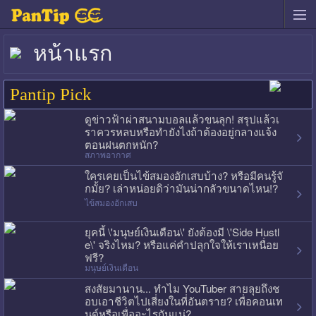
หน้าแรก
Pantip Pick
ดูข่าวฟ้าผ่าสนามบอลแล้วขนลุก! สรุปแล้วเ
ราควรหลบหรือทำยังไงถ้าต้องอยู่กลางแจ้ง
ตอนฝนตกหนัก?
สภาพอากาศ
ใครเคยเป็นไข้สมองอักเสบบ้าง? หรือมีคนรู้จั
กมั้ย? เล่าหน่อยดิว่ามันน่ากลัวขนาดไหน!?
ไข้สมองอักเสบ
ยุคนี้ \'มนุษย์เงินเดือน\' ยังต้องมี \'Side Hustl
e\' จริงไหม? หรือแค่คำปลุกใจให้เราเหนื่อย
ฟรี?
มนุษย์เงินเดือน
สงสัยมานาน... ทำไม YouTuber สายลุยถึงช
อบเอาชีวิตไปเสี่ยงในที่อันตราย? เพื่อคอนเท
นต์หรือเพื่ออะไรกันแน่?