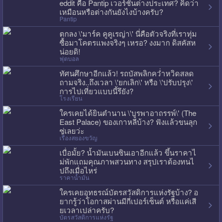
eddit คือ Pantip เวอร์ชั่นต่างประเทศ? คิดว่า
เหมือนหรือต่างกันยังไงบ้างครับ?
Pantip
ตกลง \'มาร์ค คูคูเรญ่า\' นี่คือตัวจริงที่เราทุ่ม
ซื้อมาโคตรแพงจริงๆ เหรอ? งงมาก ดิสคัสห
น่อยดิ!
ฟุตบอล
ทัศนศึกษาอีกแล้ว! รถบัสพลิกคว่ำหวิดสลด
ถามจริง..ถึงเวลา \'ยกเลิก\' หรือ \'ปรับปรุง\'
การไปเที่ยวแบบนี้รึยัง?
โรงเรียน
ใครเคยได้ยินตำนาน \'บูรพาอาถรรพ์\' (The
East Palace) ของเกาหลีบ้าง? ฟังแล้วขนลุก
ซู่เลยว่ะ
เรื่องสยองขวัญ
เบื่อมั้ย? น้ำมันเบนซินเอาอีกแล้ว ขึ้นราคาไ
ม่พักแถมคุณภาพสวนทาง สรุปเราต้องทนไ
ปถึงเมื่อไหร่
ราคาน้ำมัน
ใครเคยอุทธรณ์บัตรสวัสดิการแห่งรัฐบ้าง? อ
ยากรู้ว่าโอกาสผ่านมีกี่เปอร์เซ็นต์ หรือแค่เสี
ยเวลาเปล่าครับ?
บัตรสวัสดิการแห่งรัฐ