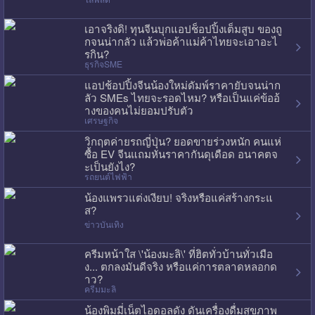
เอาจริงดิ! ทุนจีนบุกแอปช็อปปิ้งเต็มสูบ ของถู
กจนน่ากลัว แล้วพ่อค้าแม่ค้าไทยจะเอาอะไ
รกิน?
ธุรกิจSME
แอปช้อปปิ้งจีนน้องใหม่ดัมพ์ราคายับจนน่าก
ลัว SMEs ไทยจะรอดไหม? หรือเป็นแค่ข้ออ้
างของคนไม่ยอมปรับตัว
เศรษฐกิจ
วิกฤตค่ายรถญี่ปุ่น? ยอดขายร่วงหนัก คนแห่
ซื้อ EV จีนแถมหั่นราคากันดุเดือด อนาคตจ
ะเป็นยังไง?
รถยนต์ไฟฟ้า
น้องแพรวแต่งเงียบ! จริงหรือแค่สร้างกระแ
ส?
ข่าวบันเทิง
ครีมหน้าใส \'น้องมะลิ\' ที่ฮิตทั่วบ้านทั่วเมือ
ง... ตกลงมันดีจริง หรือแค่การตลาดหลอกด
าว?
ครีมมะลิ
น้องพิมมี่เน็ตไอดอลดัง ดันเครื่องดื่มสุขภาพ