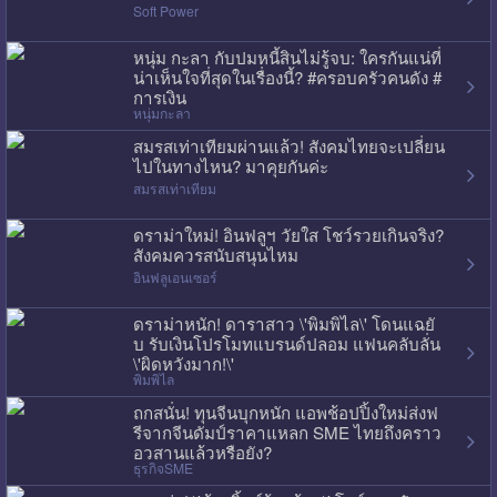
Soft Power
หนุ่ม กะลา กับปมหนี้สินไม่รู้จบ: ใครกันแน่ที่
น่าเห็นใจที่สุดในเรื่องนี้? #ครอบครัวคนดัง #
การเงิน
หนุ่มกะลา
สมรสเท่าเทียมผ่านแล้ว! สังคมไทยจะเปลี่ยน
ไปในทางไหน? มาคุยกันค่ะ
สมรสเท่าเทียม
ดราม่าใหม่! อินฟลูฯ วัยใส โชว์รวยเกินจริง?
สังคมควรสนับสนุนไหม
อินฟลูเอนเซอร์
ดราม่าหนัก! ดาราสาว \'พิมพิไล\' โดนแฉยั
บ รับเงินโปรโมทแบรนด์ปลอม แฟนคลับลั่น
\'ผิดหวังมาก!\'
พิมพิไล
ถกสนั่น! ทุนจีนบุกหนัก แอพช้อปปิ้งใหม่ส่งฟ
รีจากจีนดัมป์ราคาแหลก SME ไทยถึงคราว
อวสานแล้วหรือยัง?
ธุรกิจSME