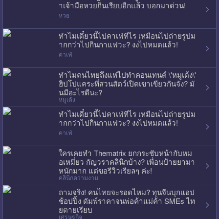
าเจ้ามือหวยกินเรียบอีกแล้ว บอกมาด่วน!
หวย
ทำไมเดี๋ยวนี้ไปคาเฟ่ทีไร เหมือนไปถ่ายรูปม
ากกว่าไปกินกาแฟวะ? งงไปหมดแล้ว!
คาเฟ่
ทำไมคนไทยถึงแห่ไปทำคอนเทนต์ \'หมูเด้ง\'
ฮิปโปแคระที่สวนสัตว์เปิดเขาเขียวกันจัง? มั
นมีอะไรดีนะ?
หมูเด้ง
ทำไมเดี๋ยวนี้ไปคาเฟ่ทีไร เหมือนไปถ่ายรูปม
ากกว่าไปกินกาแฟวะ? งงไปหมดแล้ว!
คาเฟ่
ใครเคยทำ Thematrix ยกกระชับหน้ากับหม
อเหมี่ยว กัญวราคลินิกบ้าง? เพื่อนป้ายยามา
หนักมาก แต่ขอรีวิวเรียลๆ ค่ะ!
คลินิกความงาม
ถามจริง! คนไทยจะรอดไหม? ทุนจีนบุกแอป
ช้อปปิ้ง ดัมพ์ราคาจนพ่อค้าแม่ค้า SMEs ไท
ยตายเรียบ
เศรษฐกิจ