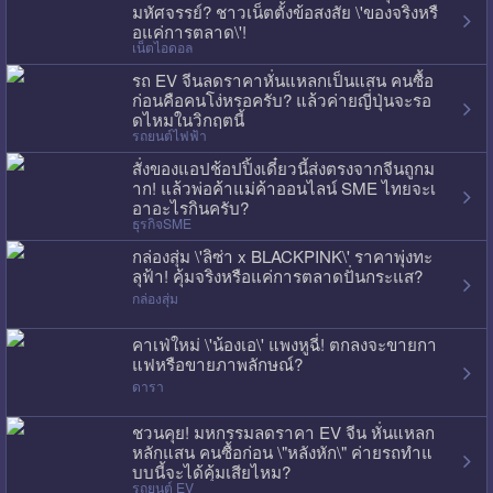
มหัศจรรย์? ชาวเน็ตตั้งข้อสงสัย \'ของจริงหรื
อแค่การตลาด\'!
เน็ตไอดอล
รถ EV จีนลดราคาหั่นแหลกเป็นแสน คนซื้อ
ก่อนคือคนโง่หรอครับ? แล้วค่ายญี่ปุ่นจะรอ
ดไหมในวิกฤตนี้
รถยนต์ไฟฟ้า
สั่งของแอปช้อปปิ้งเดี๋ยวนี้ส่งตรงจากจีนถูกม
าก! แล้วพ่อค้าแม่ค้าออนไลน์ SME ไทยจะเ
อาอะไรกินครับ?
ธุรกิจSME
กล่องสุ่ม \'ลิซ่า x BLACKPINK\' ราคาพุ่งทะ
ลุฟ้า! คุ้มจริงหรือแค่การตลาดปั่นกระแส?
กล่องสุ่ม
คาเฟ่ใหม่ \'น้องเอ\' แพงหูฉี่! ตกลงจะขายกา
แฟหรือขายภาพลักษณ์?
ดารา
ชวนคุย! มหกรรมลดราคา EV จีน หั่นแหลก
หลักแสน คนซื้อก่อน \"หลังหัก\" ค่ายรถทำแ
บบนี้จะได้คุ้มเสียไหม?
รถยนต์ EV