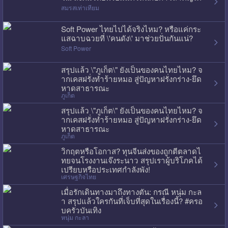
สมรสเท่าเทียม
Soft Power ไทยไปได้จริงไหม? หรือแค่กระ
แสฉาบฉวยที่ \'คนดัง\' มาช่วยปั่นกันแน่?
Soft Power
สรุปแล้ว \"ภูเก็ต\" ยังเป็นของคนไทยไหม? จ
ากเคสฝรั่งทำร้ายหมอ สู่ปัญหาฝรั่งกร่าง-ยึด
หาดสาธารณะ
ภูเก็ต
สรุปแล้ว \"ภูเก็ต\" ยังเป็นของคนไทยไหม? จ
ากเคสฝรั่งทำร้ายหมอ สู่ปัญหาฝรั่งกร่าง-ยึด
หาดสาธารณะ
ภูเก็ต
วิกฤตหรือโอกาส? ทุนจีนส่งของถูกตีตลาดไ
ทยจนโรงงานเจ๊งระนาว สรุปเราผู้บริโภคได้
เปรียบหรือประเทศกำลังพัง!
เศรษฐกิจไทย
เมื่อรักเดินทางมาถึงทางตัน: กรณี หนุ่ม กะล
า สรุปแล้วใครกันที่เจ็บที่สุดในเรื่องนี้? #ครอ
บครัวบันเทิง
หนุ่ม กะลา