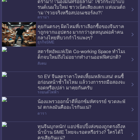
ดราม่า! \'น้องมิ้นท์ร้อยล้าน\' โชว์กระเป๋าแบ
รนด์เนมใบใหม่ ชาวเน็ตเสียงแตก แห่เมนต์ถ
าม \'รวยจริงหรือสปอนเซอร์ลง?\'
ดราม่า
คุยกันตรงๆ ผิดไหมที่เราเลือกซื้อของจีนราค
าถูกจากแอปตรง มากกว่าอุดหนุนพ่อค้าคน
กลางไทยที่บวกกำไรแพงๆ?
ธุรกิจSME
สตาร์ทอัพแห่เปิด Co-working Space ทำไมเ
ด็กจบใหม่ถึงไม่อยากทำงานออฟฟิศปกติ?
สังคม
รถ EV จีนลดราคาโหดเหี้ยมหลักแสน! คนซื้
อก่อนหน้าช้ำใจไหม แล้ววงการรถมือสองจะ
รอดหรือเปล่า มาคุยกันครับ
รถยนต์ไฟฟ้า
น้องแพรวออกน้ำดีท็อกซ์มหัศจรรย์ ขวดละพั
น! ตกลงมันคืออะไรกันแน่?
ดารา
ทุนจีนบุกหนัก! แอปช้อปปิ้งส่งของถูกตรงถึงห
น้าบ้าน SME ไทยจะรอดหรือร่วง? ใครได้ใ
ครเสียกันแน่?