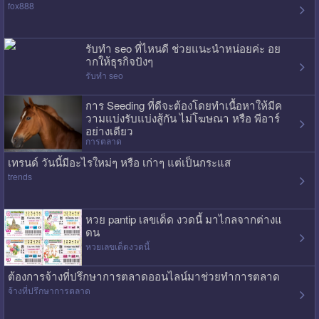
fox888
รับทำ seo ที่ไหนดี ช่วยแนะนำหน่อยค่ะ อย
ากให้ธุรกิจปังๆ
รับทำ seo
การ Seeding ที่ดีจะต้องโดยทำเนื้อหาให้มีค
วามแบ่งรับแบ่งสู้กัน ไม่โฆษณา หรือ พีอาร์
อย่างเดียว
การตลาด
เทรนด์ วันนี้มีอะไรใหม่ๆ หรือ เก่าๆ แต่เป็นกระแส
trends
หวย pantip เลขเด็ด งวดนี้ มาไกลจากต่างแ
ดน
หวยเลขเด็ดงวดนี้
ต้องการจ้างที่ปรึกษาการตลาดออนไลน์มาช่วยทำการตลาด
จ้างที่ปรึกษาการตลาด