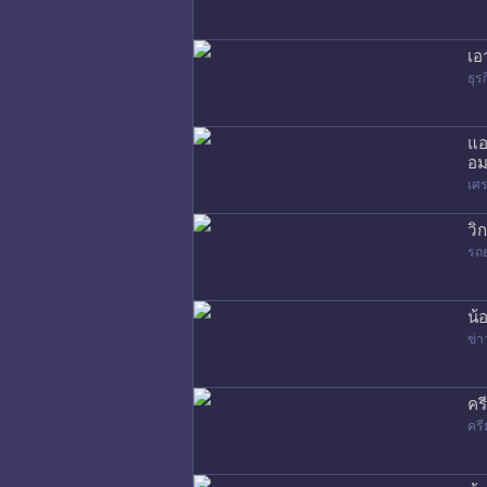
เอ
ธุร
แอ
อม
เศร
วิ
รถ
น้
ข่า
คร
ครี