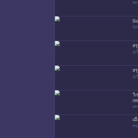
สมร
So
Sof
สร
ภูเก
สร
ภูเก
วิ
เท
เศ
เม
หนุ