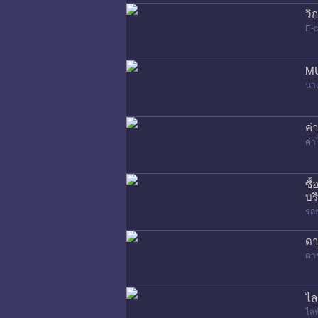
วิ
E-
MU
นา
ค่
ค่
ซื
บร
รถ
ดา
ดา
ไล
ไล