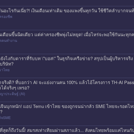
่มันอะไรกันเนี่ย?! เงินเดือนเท่าเดิม ของแพงขึ้นทุกวัน ใช้ชีวิตลำบาก
ครองชีพ
ินเดือนขึ้นนิดเดียว แต่ค่าครองชีพพุ่งไม่หยุด! เมื่อไหร่จะพอใช้กันนะทุ
วิตคนทำงาน
ดยังไงกับดาราที่รับบท \"บอส\" ในธุรกิจเครือข่าย? สรุปเป็นผู้บริหารจร
้บริษัท?
ราไทย
าจริงดิ? ที่บอกว่า AI จะแย่งงานคน 100% แล้วไอ้โครงการ TH-AI Pa
าได้จริงๆ เหรอ?
ญาประดิษฐ์ (AI)
นจีนบุกหนัก! แอป Temu เข้าไทย ของถูกจนน่ากลัว SME ไทยจะรอดไหม?
ก?
กิจSME
ที่สุดก็ถึงวันนี้! สมรสเท่าเทียมผ่านสภาแล้ว... สังคมไทยพร้อมแค่ไหนกั