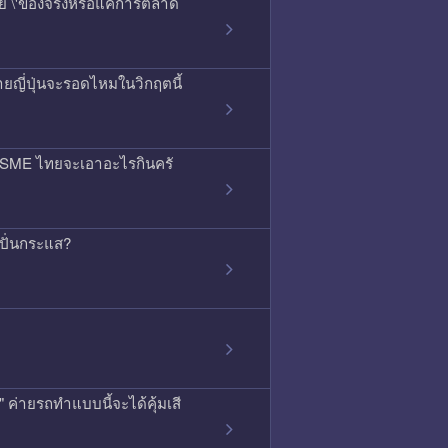
สัย \'ของจริงหรือแค่การตลาด
ยญี่ปุ่นจะรอดไหมในวิกฤตนี้
ลน์ SME ไทยจะเอาอะไรกินครั
ดปั่นกระแส?
ค่ายรถทำแบบนี้จะได้คุ้มเสี