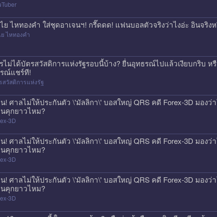
uTuber
ไย ไหทองคำ ใส่ชุดอาเจนฯ! กรี๊ดดด! แฟนบอลตัวจริงว่าไงอ่ะ อินจริงห
ไย ไหทองคำ
รไม่ได้บัตรสวัสดิการแห่งรัฐรอบนี้บ้าง? ยื่นอุทธรณ์ไปแล้วเงียบกริบ ห
รณ์แชร์ที!
รสวัสดิการแห่งรัฐ
วน! ศาลไม่ให้ประกันตัว \'มัลลิกา\' บอสใหญ่ QRS คดี Forex-3D มองว่าโ
นคุกยาวไหม?
rex-3D
วน! ศาลไม่ให้ประกันตัว \'มัลลิกา\' บอสใหญ่ QRS คดี Forex-3D มองว่าโ
นคุกยาวไหม?
rex-3D
วน! ศาลไม่ให้ประกันตัว \'มัลลิกา\' บอสใหญ่ QRS คดี Forex-3D มองว่าโ
นคุกยาวไหม?
rex-3D