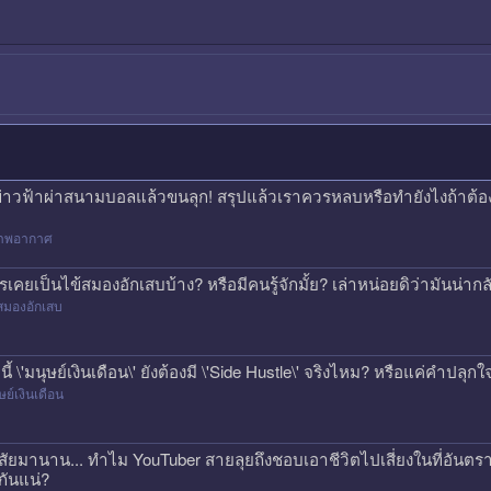
ข่าวฟ้าผ่าสนามบอลแล้วขนลุก! สรุปแล้วเราควรหลบหรือทำยังไงถ้าต้
าพอากาศ
รเคยเป็นไข้สมองอักเสบบ้าง? หรือมีคนรู้จักมั้ย? เล่าหน่อยดิว่ามันน่
สมองอักเสบ
คนี้ \'มนุษย์เงินเดือน\' ยังต้องมี \'Side Hustle\' จริงไหม? หรือแค่คำปลุก
ษย์เงินเดือน
สัยมานาน... ทำไม YouTuber สายลุยถึงชอบเอาชีวิตไปเสี่ยงในที่อันตรา
กันแน่?