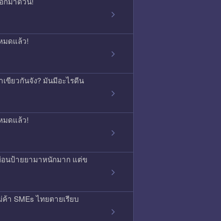
บอกมาด่วน!
หมดแล้ว!
เขียวกันจัง? มันมีอะไรดีน
หมดแล้ว!
พื่อนป้ายยามาหนักมาก แต่ข
ม่ค้า SMEs ไทยตายเรียบ