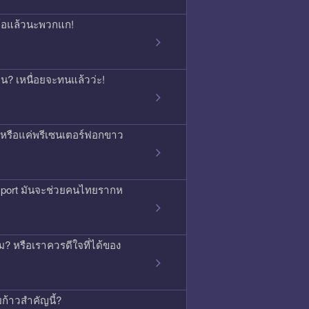
จนท้อแล้วนะพวกแก!
กคน? เหนื่อยจะทนแล้วว่ะ!
ิง หรือแค่พรีเซนเตอร์ฟอกขาว
ssport มันจะช่วยคนไทยรากห
 หรือเราควรดีใจที่ได้ของ
บก้าวสำคัญนี้?