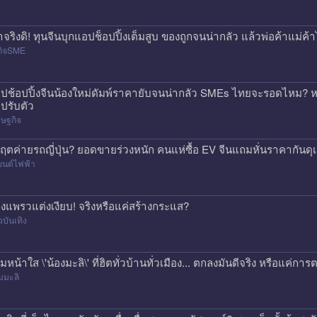
าจริงดิ! ทุนจีนบุกแอปช็อปปิ้งเต็มสูบ ของถูกจนน่ากลัว แล้วพ่อค้าแม่
กิจSME
ปช้อปปิ้งจีนน้องใหม่ดัมพ์ราคายับจนน่ากลัว SMEs ไทยจะรอดไหม? หร
ปรับตัว
ษฐกิจ
กฤตค่ายรถญี่ปุ่น? ยอดขายร่วงหนัก คนแห่ซื้อ EV จีนแถมหั่นราคากันด
ยนต์ไฟฟ้า
องแพรวแต่งเงียบ! จริงหรือแค่สร้างกระแส?
วบันเทิง
ีมหน้าใส \'น้องมะลิ\' ที่ฮิตทั่วบ้านทั่วเมือง... ตกลงมันดีจริง หรือแค
มมะลิ