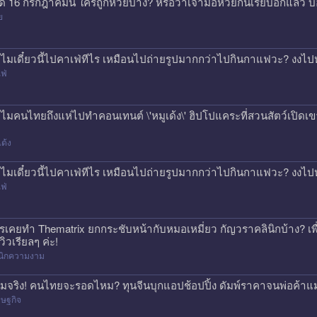
ด 16 กรกฎาคมนี้ ใครถูกหวยบ้าง? หรือว่าเจ้ามือหวยกินเรียบอีกแล้ว 
ย
ไมเดี๋ยวนี้ไปคาเฟ่ทีไร เหมือนไปถ่ายรูปมากกว่าไปกินกาแฟวะ? งงไป
ฟ่
ไมคนไทยถึงแห่ไปทำคอนเทนต์ \'หมูเด้ง\' ฮิปโปแคระที่สวนสัตว์เปิดเขา
เด้ง
ไมเดี๋ยวนี้ไปคาเฟ่ทีไร เหมือนไปถ่ายรูปมากกว่าไปกินกาแฟวะ? งงไป
ฟ่
รเคยทำ Thematrix ยกกระชับหน้ากับหมอเหมี่ยว กัญวราคลินิกบ้าง? เ
วิวเรียลๆ ค่ะ!
ินิกความงาม
มจริง! คนไทยจะรอดไหม? ทุนจีนบุกแอปช้อปปิ้ง ดัมพ์ราคาจนพ่อค้าแ
ษฐกิจ