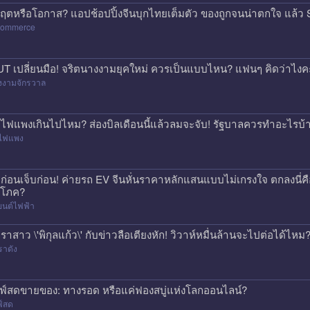
กฤตหรือโอกาส? แอปช้อปปิ้งจีนบุกไทยเต็มตัว ของถูกจนน่าตกใจ แล
commerce
T เปลี่ยนมือ! จริตนางงามยุคใหม่ ควรเป็นแบบไหน? แฟนๆ คิดว่าไงค
งงามจักรวาล
าไฟแพงเกินไปไหม? ส่องบิลเดือนนี้แล้วลมจะจับ! รัฐบาลควรทำอะไรบ้
าไฟแพง
้อก่อนเจ็บก่อน! ค่ายรถ EV จีนหั่นราคาหลักแสนแบบไม่เกรงใจ ตกลงนี่ค
ิโภค?
ยนต์ไฟฟ้า
ราสาว \'พิกุลแก้ว\' กับข่าวลือเตียงหัก! วิวาห์หมื่นล้านจะไปต่อได้ไหม
ราดัง
ฟ์สดขายของ: ทางรอด หรือแค่ฟองสบู่แห่งโลกออนไลน์?
ฟ์สด