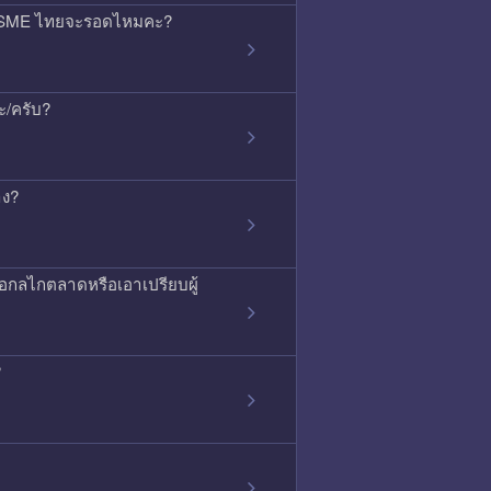
้ว SME ไทยจะรอดไหมคะ?
ะ/ครับ?
าง?
ือกลไกตลาดหรือเอาเปรียบผู้
?