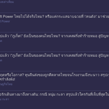
สเท่าเทียม
ft Power ไทยไปได้จริงไหม? หรือแค่กระแสฉาบฉวยที่ \'คนดัง\' มาช่วยป
t Power
ุปแล้ว \"ภูเก็ต\" ยังเป็นของคนไทยไหม? จากเคสฝรั่งทำร้ายหมอ สู่ปั
็ต
ุปแล้ว \"ภูเก็ต\" ยังเป็นของคนไทยไหม? จากเคสฝรั่งทำร้ายหมอ สู่ปั
็ต
กฤตหรือโอกาส? ทุนจีนส่งของถูกตีตลาดไทยจนโรงงานเจ๊งระนาว สรุปเร
ศกำลังพัง!
รษฐกิจไทย
ื่อรักเดินทางมาถึงทางตัน: กรณี หนุ่ม กะลา สรุปแล้วใครกันที่เจ็บที่สุดใน
่ม กะลา