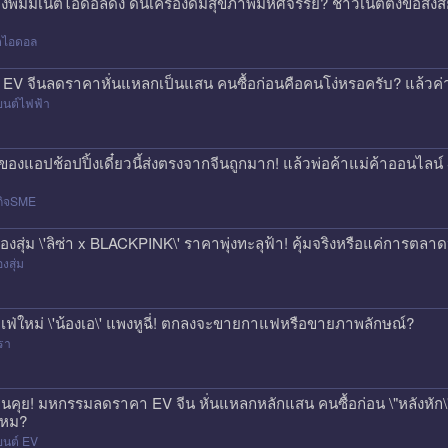
องพิมมี่เน็ตไอดอลดัง ดันเครื่องดื่มสุขภาพมหัศจรรย์? ชาวเน็ตตั้งข้อสง
็ตไอดอล
 EV จีนลดราคาหั่นแหลกเป็นแสน คนซื้อก่อนคือคนโง่หรอครับ? แล้วค่า
ยนต์ไฟฟ้า
่งของแอปช้อปปิ้งเดี๋ยวนี้ส่งตรงจากจีนถูกมาก! แล้วพ่อค้าแม่ค้าออนไ
กิจSME
่องสุ่ม \'ลิซ่า x BLACKPINK\' ราคาพุ่งทะลุฟ้า! คุ้มจริงหรือแค่การตลา
องสุ่ม
เฟ่ใหม่ \'น้องเอ\' แพงหูฉี่! ตกลงจะขายกาแฟหรือขายภาพลักษณ์?
รา
นคุย! มหกรรมลดราคา EV จีน หั่นแหลกหลักแสน คนซื้อก่อน \"หลังหัก\" 
หม?
ยนต์ EV