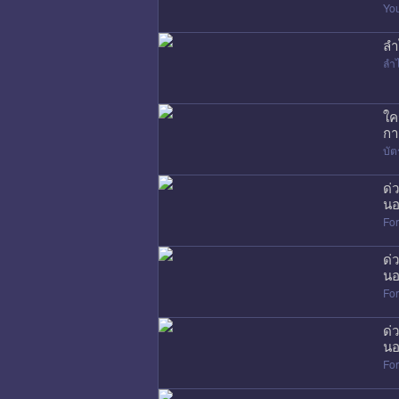
Yo
ลำ
ลำ
ใค
กา
บัต
ด่
นอ
Fo
ด่
นอ
Fo
ด่
นอ
Fo