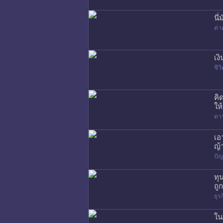
นี
ค่า
เง
ชี
คิ
ให
ดา
เอ
ญ้
ปัญ
ทุ
ถู
ธุร
ใน