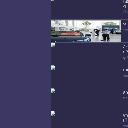
น้
\'!
เน
รถ
รถ
สั
บ?
ธุร
กล
กล่
คา
ดา
ชว
ยไ
รถ