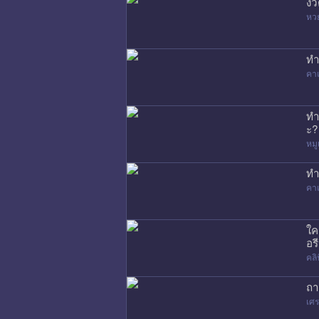
งว
หว
ทำ
คาเ
ทำ
ะ?
หมู
ทำ
คาเ
ใค
อรี
คล
ถา
เศร