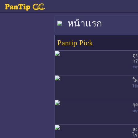
หน้าแรก
Pantip Pick
ดู
ก?
สภ
ใค
ไข้
ยุ
มนุ
สง
ไร