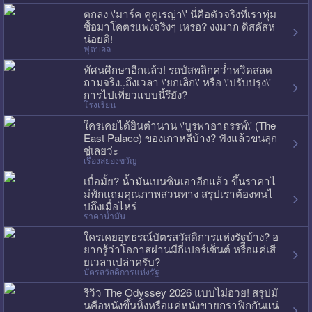
ตกลง \'มาร์ค คูคูเรญ่า\' นี่คือตัวจริงที่เราทุ่ม
ซื้อมาโคตรแพงจริงๆ เหรอ? งงมาก ดิสคัสห
น่อยดิ!
ฟุตบอล
ทัศนศึกษาอีกแล้ว! รถบัสพลิกคว่ำหวิดสลด
ถามจริง..ถึงเวลา \'ยกเลิก\' หรือ \'ปรับปรุง\'
การไปเที่ยวแบบนี้รึยัง?
โรงเรียน
ใครเคยได้ยินตำนาน \'บูรพาอาถรรพ์\' (The
East Palace) ของเกาหลีบ้าง? ฟังแล้วขนลุก
ซู่เลยว่ะ
เรื่องสยองขวัญ
เบื่อมั้ย? น้ำมันเบนซินเอาอีกแล้ว ขึ้นราคาไ
ม่พักแถมคุณภาพสวนทาง สรุปเราต้องทนไ
ปถึงเมื่อไหร่
ราคาน้ำมัน
ใครเคยอุทธรณ์บัตรสวัสดิการแห่งรัฐบ้าง? อ
ยากรู้ว่าโอกาสผ่านมีกี่เปอร์เซ็นต์ หรือแค่เสี
ยเวลาเปล่าครับ?
บัตรสวัสดิการแห่งรัฐ
รีวิว The Odyssey 2026 แบบไม่อวย! สรุปมั
นคือหนังขึ้นหิ้งหรือแค่หนังขายกราฟิกกันแน่