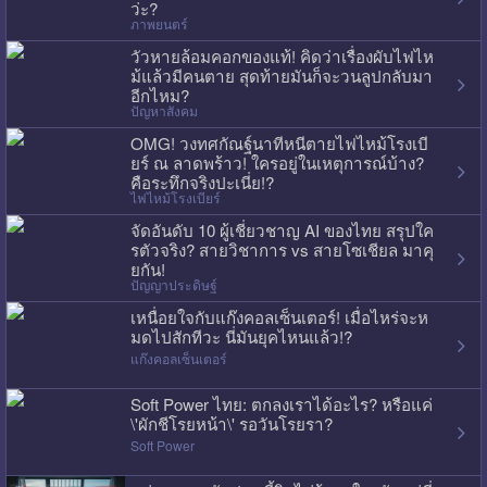
ว่ะ?
ภาพยนตร์
วัวหายล้อมคอกของแท้! คิดว่าเรื่องผับไฟไห
ม้แล้วมีคนตาย สุดท้ายมันก็จะวนลูปกลับมา
อีกไหม?
ปัญหาสังคม
OMG! วงทศกัณฐ์นาทีหนีตายไฟไหม้โรงเบี
ยร์ ณ ลาดพร้าว! ใครอยู่ในเหตุการณ์บ้าง?
คือระทึกจริงปะเนี่ย!?
ไฟไหม้โรงเบียร์
จัดอันดับ 10 ผู้เชี่ยวชาญ AI ของไทย สรุปใค
รตัวจริง? สายวิชาการ vs สายโซเชียล มาคุ
ยกัน!
ปัญญาประดิษฐ์
เหนื่อยใจกับแก๊งคอลเซ็นเตอร์! เมื่อไหร่จะห
มดไปสักทีวะ นี่มันยุคไหนแล้ว!?
แก๊งคอลเซ็นเตอร์
Soft Power ไทย: ตกลงเราได้อะไร? หรือแค่
\'ผักชีโรยหน้า\' รอวันโรยรา?
Soft Power