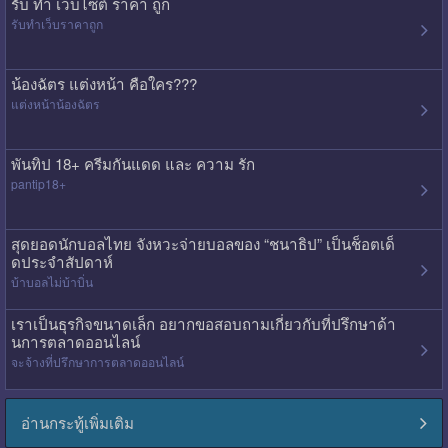
รับ ทํา เว็บไซต์ ราคา ถูก
รับทําเว็บราคาถูก
น้องฉัตร แต่งหน้า คือใคร???
แต่งหน้าน้องฉัตร
พันทิป 18+ ครีมกันแดด และ ความ รัก
pantip18+
สุดยอดนักบอลไทย จังหวะจ่ายบอลของ “ชนาธิป” เป็นช็อตเด็
ดประจำสัปดาห์
บ้าบอลไม่บ้าบิ่น
เราเป็นธุรกิจขนาดเล็ก อยากขอสอบถามเกี่ยวกับที่ปรึกษาด้า
นการตลาดออนไลน์
จะจ้างที่ปรึกษาการตลาดออนไลน์
อ่านกระทู้เพิ่มเติม