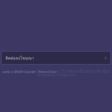
ติดต่อลงโฆษณา
|
| เว็บไซต์แห่งนี้ไม่มีส่วนเกี่ยวข้อง
pantip.cc @2026 Copyright
ติดต่อลงโฆษณา
ใดๆทั้งสิ้นกับ Pantip.com
blackpink pantip
aespa pantip
bts pantip
newjeans pantip
cgm48 pantip
lisa pantip
สิน ธร pantip
สินเชื่อ กรุง ไทย ใจป้ำ pantip
สินเชื่อ ฉับไว pantip
สินเชื่อ พร อ มิส
pantip
ไทย เครดิต pantip
เส้นเลือด ใน สมอง ตีบ รักษา หาย ไหม pantip
พร อ มิส pantip
เงิน เทอร์โบ สินเชื่อ บุคคล pantip
สินเชื่อ ท รู มัน นี่ pantip
twice pantip
กรุง
โซล pantip
สินเชื่อ ไทย เครดิต pantip
cat999 pantip
มัน นี่ ฮั บ pantip
สินเชื่อ กรุง ไทย ใจดี pantip
สินเชื่อ cimb อนุมัติ ยาก ไหม pantip
gidle pantip
swift code ไทย
พาณิชย์ pantip
สินเชื่อ เพ ย์ เน็ ก ซ์ pantip
refinn pantip
เชื้อรา บน หนัง ศีรษะ pantip
enhypen pantip
fiwfans pantip
nba pantip
uchoose pantip
mymo สินเชื่อ ออมสิน
10000 ล่าสุด pantip
สินเชื่อ ส่วน บุคคล ศักดิ์ สยาม pantip
finnix pantip
มิตรแท้ ประกันภัย pantip
itzy pantip
jessie mum ลงทุน เท่า ไหร่ pantip
สินเชื่อ บํา เห น็ จ ตกทอด
pantip
บัตร เครดิต ktc pantip
lpga pantip
this shop pantip
ญา ญ่า pantip
สินเชื่อ ส่วน บุคคล ศรีสวัสดิ์ pantip
สินเชื่อ มัน นี่ ฮั บ pantip
สินเชื่อ อเนกประสงค์ กรุง ไทย
pantip
รากฟัน เทียม pantip
แคช จ อย pantip
whoscall pantip
กรุง ไทย ใจป้ำ pantip
บัตร เอทีเอ็ม กรุง ไทย 1599 pantip
สินเชื่อ เมือง ไทย แคปปิตอล 5000 pantip
สินเชื่อ
แคช จ อย pantip 2569
ศรีสวัสดิ์ เงินสด ทันใจ pantip
สินเชื่อ shopee pantip
สินเชื่อ ธนาคาร อิสลาม pantip 2569
ศรีสวัสดิ์ pantip
haval h6 ดี ไหม pantip
สินเชื่อ กสิกร 300
000 pantip
ฟอร์จูน เนอ ร์ 2026 โฉม ใหม่ pantip
fastwork pantip
the glory pantip
tinder pantip
บัตร เครดิต ttb pantip
พัน ทิป blackpink
แอ ฟ ทักษ อร pantip
นกเขา ไม่