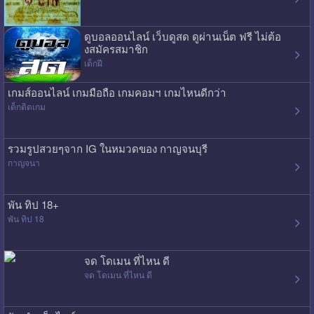
ดูบอลออนไลน์ เว็บดูสด ดูผ่านเน็ต ฟรี ไม่ต้อ
งสมัครสมาชิก
เด็กฝี
เกมส์ออนไลน์ เกมมือถือ เกมคอมฯ เกมไหนดีกว่า
เด็กติดเกม
รวมรูปสวยๆจาก IG ในหมวดของ กาญจนบุรี
กาญจนา
พัน ทิป 18+
พัน ทิป 18
จด โดเมน ที่ไหน ดี
จด โดเมน ที่ไหน ดี