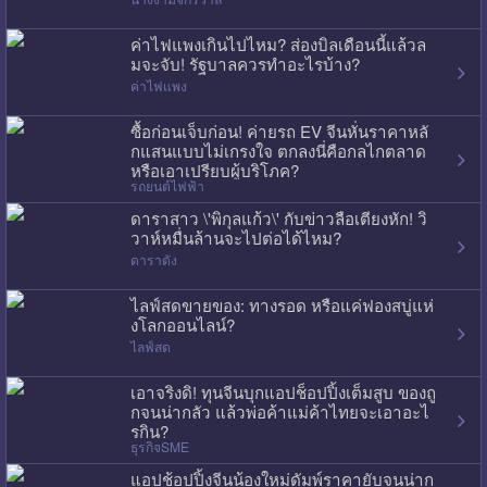
ค่าไฟแพงเกินไปไหม? ส่องบิลเดือนนี้แล้วล
มจะจับ! รัฐบาลควรทำอะไรบ้าง?
ค่าไฟแพง
ซื้อก่อนเจ็บก่อน! ค่ายรถ EV จีนหั่นราคาหลั
กแสนแบบไม่เกรงใจ ตกลงนี่คือกลไกตลาด
หรือเอาเปรียบผู้บริโภค?
รถยนต์ไฟฟ้า
ดาราสาว \'พิกุลแก้ว\' กับข่าวลือเตียงหัก! วิ
วาห์หมื่นล้านจะไปต่อได้ไหม?
ดาราดัง
ไลฟ์สดขายของ: ทางรอด หรือแค่ฟองสบู่แห่
งโลกออนไลน์?
ไลฟ์สด
เอาจริงดิ! ทุนจีนบุกแอปช็อปปิ้งเต็มสูบ ของถู
กจนน่ากลัว แล้วพ่อค้าแม่ค้าไทยจะเอาอะไ
รกิน?
ธุรกิจSME
แอปช้อปปิ้งจีนน้องใหม่ดัมพ์ราคายับจนน่าก