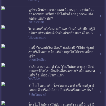
ดูข่าวฟ้าผ่าสนามบอลแล้วขนลุก! สรุปแล้วเ
ราควรหลบหรือทำยังไงถ้าต้องอยู่กลางแจ้ง
ตอนฝนตกหนัก?
สภาพอากาศ
ใครเคยเป็นไข้สมองอักเสบบ้าง? หรือมีคนรู้จั
กมั้ย? เล่าหน่อยดิว่ามันน่ากลัวขนาดไหน!?
ไข้สมองอักเสบ
ยุคนี้ \'มนุษย์เงินเดือน\' ยังต้องมี \'Side Hustl
e\' จริงไหม? หรือแค่คำปลุกใจให้เราเหนื่อย
ฟรี?
มนุษย์เงินเดือน
สงสัยมานาน... ทำไม YouTuber สายลุยถึงช
อบเอาชีวิตไปเสี่ยงในที่อันตราย? เพื่อคอนเท
นต์หรือเพื่ออะไรกันแน่?
YouTuber
ลำไย ไหทองคำ ใส่ชุดอาเจนฯ! กรี๊ดดด! แฟ
นบอลตัวจริงว่าไงอ่ะ อินจริงหรือแค่แฟชั่น?
ลำไย ไหทองคำ
ใครไม่ได้บัตรสวัสดิการแห่งรัฐรอบนี้บ้าง? ยื่