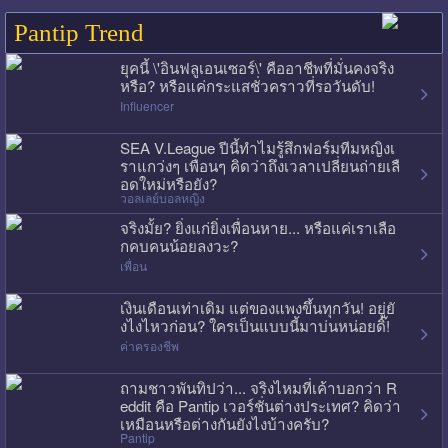
Pantip Trend
ยุคนี้ \'อินฟลูเอนเซอร์\' คืออาชีพที่มั่นคงจริง
หรือ? หรือแค่กระแสชั่วคราวที่รอวันดับ!
Influencer
SEA V.League ปีนี้ทำไมรู้สึกฟอร์มทีมหญิงเ
ราแกว่งๆ เพื่อนๆ คิดว่าถึงเวลาเปลี่ยนถ่ายเลื
อดใหม่หรือยัง?
วอลเลย์บอลหญิง
จริงมั้ย? ยิ่งแก่ยิ่งเพื่อนหาย... หรือแค่เราเลือ
กคบคนน้อยลงวะ?
เพื่อน
เงินเดือนเท่าเดิม แต่ของแพงขึ้นทุกวัน! อยู่ยั
งไงไหวก่อน? ใครเป็นแบบนี้มาบ่นหน่อยดิ๊!
ค่าครองชีพ
ถามชาวพันทิปว่า... จริงไหมที่เค้าบอกว่า R
eddit คือ Pantip เวอร์ชั่นต่างประเทศ? คิดว่า
เหมือนหรือต่างกันยังไงบ้างครับ?
Pantip