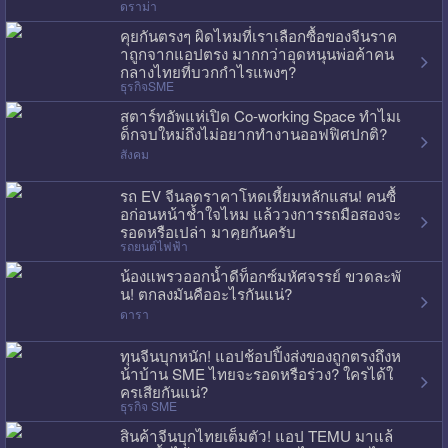
ดราม่า
คุยกันตรงๆ ผิดไหมที่เราเลือกซื้อของจีนราค
าถูกจากแอปตรง มากกว่าอุดหนุนพ่อค้าคน
กลางไทยที่บวกกำไรแพงๆ?
ธุรกิจSME
สตาร์ทอัพแห่เปิด Co-working Space ทำไมเ
ด็กจบใหม่ถึงไม่อยากทำงานออฟฟิศปกติ?
สังคม
รถ EV จีนลดราคาโหดเหี้ยมหลักแสน! คนซื้
อก่อนหน้าช้ำใจไหม แล้ววงการรถมือสองจะ
รอดหรือเปล่า มาคุยกันครับ
รถยนต์ไฟฟ้า
น้องแพรวออกน้ำดีท็อกซ์มหัศจรรย์ ขวดละพั
น! ตกลงมันคืออะไรกันแน่?
ดารา
ทุนจีนบุกหนัก! แอปช้อปปิ้งส่งของถูกตรงถึงห
น้าบ้าน SME ไทยจะรอดหรือร่วง? ใครได้ใ
ครเสียกันแน่?
ธุรกิจ SME
สินค้าจีนบุกไทยเต็มตัว! แอป TEMU มาแล้