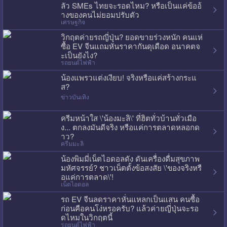
ลัว SMEs ไทยจะรอดไหม? หรือเป็นแค่ข้ออ้
างของคนไม่ยอมปรับตัว
เศรษฐกิจ
วิกฤตค่ายรถญี่ปุ่น? ยอดขายร่วงหนัก คนแห่
ซื้อ EV จีนแถมหั่นราคากันดุเดือด อนาคตจ
ะเป็นยังไง?
รถยนต์ไฟฟ้า
น้องแพรวแต่งเงียบ! จริงหรือแค่สร้างกระแ
ส?
ข่าวบันเทิง
ครีมหน้าใส \'น้องมะลิ\' ที่ฮิตทั่วบ้านทั่วเมือ
ง... ตกลงมันดีจริง หรือแค่การตลาดหลอกด
าว?
ครีมมะลิ
น้องพิมมี่เน็ตไอดอลดัง ดันเครื่องดื่มสุขภาพ
มหัศจรรย์? ชาวเน็ตตั้งข้อสงสัย \'ของจริงหรื
อแค่การตลาด\'!
เน็ตไอดอล
รถ EV จีนลดราคาหั่นแหลกเป็นแสน คนซื้อ
ก่อนคือคนโง่หรอครับ? แล้วค่ายญี่ปุ่นจะรอ
ดไหมในวิกฤตนี้
รถยนต์ไฟฟ้า