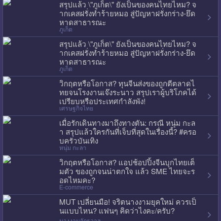
สรุปแล้ว \"ภูเก็ต\" ยังเป็นของคนไทยไหม? จ
ากเคสฝรั่งทำร้ายหมอ สู่ปัญหาฝรั่งกร่าง-ยึด
หาดสาธารณะ
ภูเก็ต
สรุปแล้ว \"ภูเก็ต\" ยังเป็นของคนไทยไหม? จ
ากเคสฝรั่งทำร้ายหมอ สู่ปัญหาฝรั่งกร่าง-ยึด
หาดสาธารณะ
ภูเก็ต
วิกฤตหรือโอกาส? ทุนจีนส่งของถูกตีตลาดไ
ทยจนโรงงานเจ๊งระนาว สรุปเราผู้บริโภคได้
เปรียบหรือประเทศกำลังพัง!
เศรษฐกิจไทย
เมื่อรักเดินทางมาถึงทางตัน: กรณี หนุ่ม กะล
า สรุปแล้วใครกันที่เจ็บที่สุดในเรื่องนี้? #ครอ
บครัวบันเทิง
หนุ่ม กะลา
วิกฤตหรือโอกาส? แอปช้อปปิ้งจีนบุกไทยเต็
มตัว ของถูกจนน่าตกใจ แล้ว SME ไทยจะร
อดไหมคะ?
E-commerce
MUT เปลี่ยนมือ! จริตนางงามยุคใหม่ ควรเป็
นแบบไหน? แฟนๆ คิดว่าไงคะ/ครับ?
นางงามจักรวาล