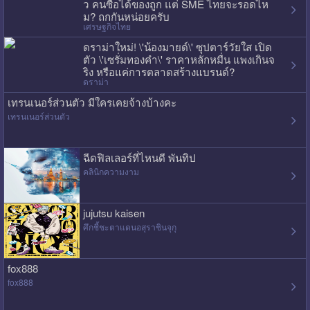
ว คนซื้อได้ของถูก แต่ SME ไทยจะรอดไห
ม? ถกกันหน่อยครับ
เศรษฐกิจไทย
ดราม่าใหม่! \'น้องมายด์\' ซุปตาร์วัยใส เปิด
ตัว \'เซรั่มทองคำ\' ราคาหลักหมื่น แพงเกินจ
ริง หรือแค่การตลาดสร้างแบรนด์?
ดราม่า
เทรนเนอร์ส่วนตัว มีใครเคยจ้างบ้างคะ
เทรนเนอร์ส่วนตัว
ฉีดฟิลเลอร์ที่ไหนดี พันทิป
คลินิกความงาม
jujutsu kaisen
ศึกชี้ชะตาแดนอสุราชินจุกุ
fox888
fox888