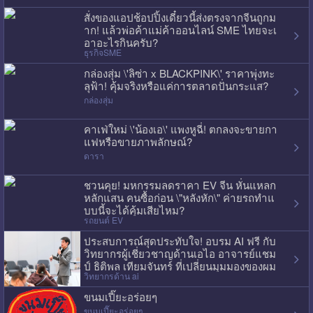
สั่งของแอปช้อปปิ้งเดี๋ยวนี้ส่งตรงจากจีนถูกม
าก! แล้วพ่อค้าแม่ค้าออนไลน์ SME ไทยจะเ
อาอะไรกินครับ?
ธุรกิจSME
กล่องสุ่ม \'ลิซ่า x BLACKPINK\' ราคาพุ่งทะ
ลุฟ้า! คุ้มจริงหรือแค่การตลาดปั่นกระแส?
กล่องสุ่ม
คาเฟ่ใหม่ \'น้องเอ\' แพงหูฉี่! ตกลงจะขายกา
แฟหรือขายภาพลักษณ์?
ดารา
ชวนคุย! มหกรรมลดราคา EV จีน หั่นแหลก
หลักแสน คนซื้อก่อน \"หลังหัก\" ค่ายรถทำแ
บบนี้จะได้คุ้มเสียไหม?
รถยนต์ EV
ประสบการณ์สุดประทับใจ! อบรม AI ฟรี กับ
วิทยากรผู้เชี่ยวชาญด้านเอไอ อาจารย์แชม
ป์ ธิติพล เทียมจันทร์ ที่เปลี่ยนมุมมองของผม
วิทยากรด้าน ai
ไปเลย
ขนมเปี๊ยะอร่อยๆ
ขนมเปี๊ยะอร่อยๆ