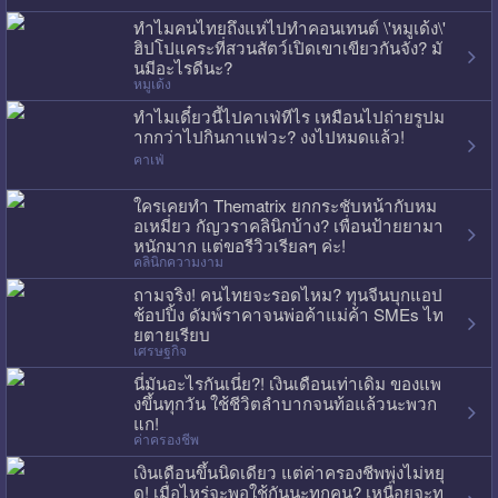
ทำไมคนไทยถึงแห่ไปทำคอนเทนต์ \'หมูเด้ง\'
ฮิปโปแคระที่สวนสัตว์เปิดเขาเขียวกันจัง? มั
นมีอะไรดีนะ?
หมูเด้ง
ทำไมเดี๋ยวนี้ไปคาเฟ่ทีไร เหมือนไปถ่ายรูปม
ากกว่าไปกินกาแฟวะ? งงไปหมดแล้ว!
คาเฟ่
ใครเคยทำ Thematrix ยกกระชับหน้ากับหม
อเหมี่ยว กัญวราคลินิกบ้าง? เพื่อนป้ายยามา
หนักมาก แต่ขอรีวิวเรียลๆ ค่ะ!
คลินิกความงาม
ถามจริง! คนไทยจะรอดไหม? ทุนจีนบุกแอป
ช้อปปิ้ง ดัมพ์ราคาจนพ่อค้าแม่ค้า SMEs ไท
ยตายเรียบ
เศรษฐกิจ
นี่มันอะไรกันเนี่ย?! เงินเดือนเท่าเดิม ของแพ
งขึ้นทุกวัน ใช้ชีวิตลำบากจนท้อแล้วนะพวก
แก!
ค่าครองชีพ
เงินเดือนขึ้นนิดเดียว แต่ค่าครองชีพพุ่งไม่หยุ
ด! เมื่อไหร่จะพอใช้กันนะทุกคน? เหนื่อยจะท