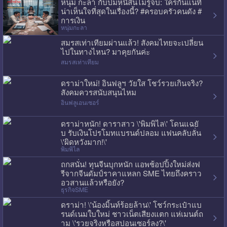
หนุ่ม กะลา กับปมหนี้สินไม่รู้จบ: ใครกันแน่ที่
น่าเห็นใจที่สุดในเรื่องนี้? #ครอบครัวคนดัง #
การเงิน
หนุ่มกะลา
สมรสเท่าเทียมผ่านแล้ว! สังคมไทยจะเปลี่ยน
ไปในทางไหน? มาคุยกันค่ะ
สมรสเท่าเทียม
ดราม่าใหม่! อินฟลูฯ วัยใส โชว์รวยเกินจริง?
สังคมควรสนับสนุนไหม
อินฟลูเอนเซอร์
ดราม่าหนัก! ดาราสาว \'พิมพิไล\' โดนแฉยั
บ รับเงินโปรโมทแบรนด์ปลอม แฟนคลับลั่น
\'ผิดหวังมาก!\'
พิมพิไล
ถกสนั่น! ทุนจีนบุกหนัก แอพช้อปปิ้งใหม่ส่งฟ
รีจากจีนดัมป์ราคาแหลก SME ไทยถึงคราว
อวสานแล้วหรือยัง?
ธุรกิจSME
ดราม่า! \'น้องมิ้นท์ร้อยล้าน\' โชว์กระเป๋าแบ
รนด์เนมใบใหม่ ชาวเน็ตเสียงแตก แห่เมนต์ถ
าม \'รวยจริงหรือสปอนเซอร์ลง?\'