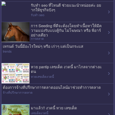
รับทำ seo ที่ไหนดี ช่วยแนะนำหน่อยค่ะ อย
ากให้ธุรกิจปังๆ
รับทำ seo
การ Seeding ที่ดีจะต้องโดยทำเนื้อหาให้มีค
วามแบ่งรับแบ่งสู้กัน ไม่โฆษณา หรือ พีอาร์
อย่างเดียว
การตลาด
เทรนด์ วันนี้มีอะไรใหม่ๆ หรือ เก่าๆ แต่เป็นกระแส
trends
หวย pantip เลขเด็ด งวดนี้ มาไกลจากต่างแ
ดน
หวยเลขเด็ดงวดนี้
ต้องการจ้างที่ปรึกษาการตลาดออนไลน์มาช่วยทำการตลาด
จ้างที่ปรึกษาการตลาด
มาแล้ว!! งวดนี้ หวย เลขเด็ด
เลขเด็ดงวดนี้