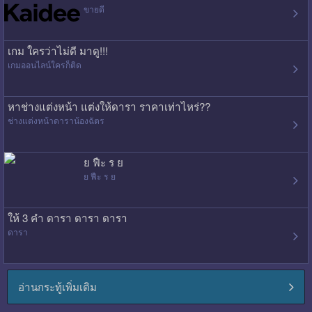
ขายดี
เกม ใครว่าไม่ดี มาดู!!!
เกมออนไลน์ใครก็ติด
หาช่างแต่งหน้า แต่งให้ดารา ราคาเท่าไหร่??
ช่างแต่งหน้าดาราน้องฉัตร
ย ฟืะ ร ย
ย ฟืะ ร ย
ให้ 3 คำ ดารา ดารา ดารา
ดารา
อ่านกระทู้เพิ่มเติม