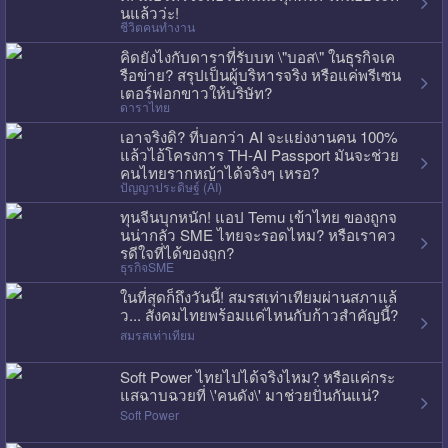
นแล้วว่ะ!
ชีวิตคนทำงาน
คิดยังไงกับดาราที่รับบท \"บอส\" ในธุรกิจเค
รือข่าย? สรุปเป็นผู้บริหารจริง หรือแค่พรีเซน
เตอร์ฟอกขาวให้บริษัท?
ดาราไทย
เอาจริงดิ? ที่บอกว่า AI จะแย่งงานคน 100%
แล้วไอ้โครงการ TH-AI Passport มันจะช่วย
คนไทยรากหญ้าได้จริงๆ เหรอ?
ปัญญาประดิษฐ์ (AI)
ทุนจีนบุกหนัก! แอป Temu เข้าไทย ของถูกจ
นน่ากลัว SME ไทยจะรอดไหม? หรือเราคว
รดีใจที่ได้ของถูก?
ธุรกิจSME
ในที่สุดก็ถึงวันนี้! สมรสเท่าเทียมผ่านสภาแล้
ว... สังคมไทยพร้อมแค่ไหนกับก้าวสำคัญนี้?
สมรสเท่าเทียม
Soft Power ไทยไปได้จริงไหม? หรือแค่กระ
แสฉาบฉวยที่ \'คนดัง\' มาช่วยปั่นกันแน่?
Soft Power