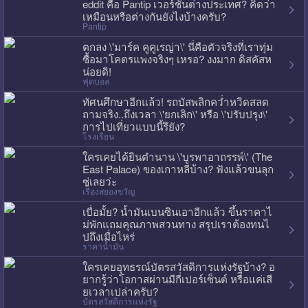
eddit คือ Pantip เวอร์ชั่นต่างประเทศ? คิดว่า
เหมือนหรือต่างกันยังไงบ้างครับ?
Pantip
ตกลง \'มาร์ค คูคูเรญ่า\' นี่คือตัวจริงที่เราทุ่ม
ซื้อมาโคตรแพงจริงๆ เหรอ? งงมาก ดิสคัสห
น่อยดิ!
ฟุตบอล
ทัศนศึกษาอีกแล้ว! รถบัสพลิกคว่ำหวิดสลด
ถามจริง..ถึงเวลา \'ยกเลิก\' หรือ \'ปรับปรุง\'
การไปเที่ยวแบบนี้รึยัง?
โรงเรียน
ใครเคยได้ยินตำนาน \'บูรพาอาถรรพ์\' (The
East Palace) ของเกาหลีบ้าง? ฟังแล้วขนลุก
ซู่เลยว่ะ
เรื่องสยองขวัญ
เบื่อมั้ย? น้ำมันเบนซินเอาอีกแล้ว ขึ้นราคาไ
ม่พักแถมคุณภาพสวนทาง สรุปเราต้องทนไ
ปถึงเมื่อไหร่
ราคาน้ำมัน
ใครเคยอุทธรณ์บัตรสวัสดิการแห่งรัฐบ้าง? อ
ยากรู้ว่าโอกาสผ่านมีกี่เปอร์เซ็นต์ หรือแค่เสี
ยเวลาเปล่าครับ?
บัตรสวัสดิการแห่งรัฐ