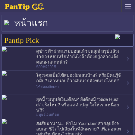
หน้าแรก
Pantip Pick
ดูข่าวฟ้าผ่าสนามบอลแล้วขนลุก! สรุปแล้วเ
ราควรหลบหรือทำยังไงถ้าต้องอยู่กลางแจ้ง
ตอนฝนตกหนัก?
สภาพอากาศ
ใครเคยเป็นไข้สมองอักเสบบ้าง? หรือมีคนรู้จั
กมั้ย? เล่าหน่อยดิว่ามันน่ากลัวขนาดไหน!?
ไข้สมองอักเสบ
ยุคนี้ \'มนุษย์เงินเดือน\' ยังต้องมี \'Side Hustl
e\' จริงไหม? หรือแค่คำปลุกใจให้เราเหนื่อย
ฟรี?
มนุษย์เงินเดือน
สงสัยมานาน... ทำไม YouTuber สายลุยถึงช
อบเอาชีวิตไปเสี่ยงในที่อันตราย? เพื่อคอนเท
นต์หรือเพื่ออะไรกันแน่?