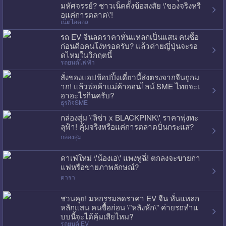
มหัศจรรย์? ชาวเน็ตตั้งข้อสงสัย \'ของจริงหรื
อแค่การตลาด\'!
เน็ตไอดอล
รถ EV จีนลดราคาหั่นแหลกเป็นแสน คนซื้อ
ก่อนคือคนโง่หรอครับ? แล้วค่ายญี่ปุ่นจะรอ
ดไหมในวิกฤตนี้
รถยนต์ไฟฟ้า
สั่งของแอปช้อปปิ้งเดี๋ยวนี้ส่งตรงจากจีนถูกม
าก! แล้วพ่อค้าแม่ค้าออนไลน์ SME ไทยจะเ
อาอะไรกินครับ?
ธุรกิจSME
กล่องสุ่ม \'ลิซ่า x BLACKPINK\' ราคาพุ่งทะ
ลุฟ้า! คุ้มจริงหรือแค่การตลาดปั่นกระแส?
กล่องสุ่ม
คาเฟ่ใหม่ \'น้องเอ\' แพงหูฉี่! ตกลงจะขายกา
แฟหรือขายภาพลักษณ์?
ดารา
ชวนคุย! มหกรรมลดราคา EV จีน หั่นแหลก
หลักแสน คนซื้อก่อน \"หลังหัก\" ค่ายรถทำแ
บบนี้จะได้คุ้มเสียไหม?
รถยนต์ EV