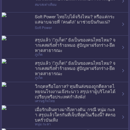
สมรสเท่าเทียม
Soft Power ไทยไปได้จริงไหม? หรือแค่กระ
แสฉาบฉวยที่ \'คนดัง\' มาช่วยปั่นกันแน่?
Soft Power
สรุปแล้ว \"ภูเก็ต\" ยังเป็นของคนไทยไหม? จ
ากเคสฝรั่งทำร้ายหมอ สู่ปัญหาฝรั่งกร่าง-ยึด
หาดสาธารณะ
ภูเก็ต
สรุปแล้ว \"ภูเก็ต\" ยังเป็นของคนไทยไหม? จ
ากเคสฝรั่งทำร้ายหมอ สู่ปัญหาฝรั่งกร่าง-ยึด
หาดสาธารณะ
ภูเก็ต
วิกฤตหรือโอกาส? ทุนจีนส่งของถูกตีตลาดไ
ทยจนโรงงานเจ๊งระนาว สรุปเราผู้บริโภคได้
เปรียบหรือประเทศกำลังพัง!
เศรษฐกิจไทย
เมื่อรักเดินทางมาถึงทางตัน: กรณี หนุ่ม กะล
า สรุปแล้วใครกันที่เจ็บที่สุดในเรื่องนี้? #ครอ
บครัวบันเทิง
หนุ่ม กะลา