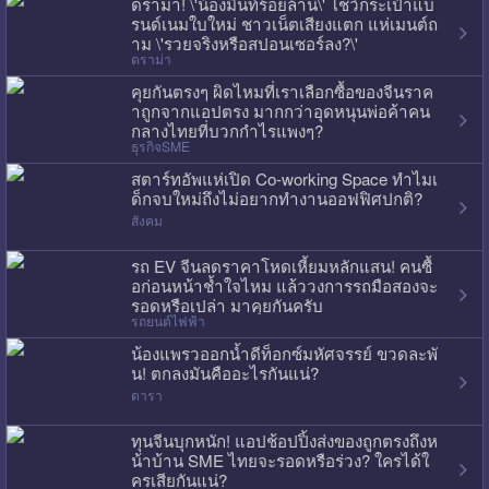
ดราม่า! \'น้องมิ้นท์ร้อยล้าน\' โชว์กระเป๋าแบ
รนด์เนมใบใหม่ ชาวเน็ตเสียงแตก แห่เมนต์ถ
าม \'รวยจริงหรือสปอนเซอร์ลง?\'
ดราม่า
คุยกันตรงๆ ผิดไหมที่เราเลือกซื้อของจีนราค
าถูกจากแอปตรง มากกว่าอุดหนุนพ่อค้าคน
กลางไทยที่บวกกำไรแพงๆ?
ธุรกิจSME
สตาร์ทอัพแห่เปิด Co-working Space ทำไมเ
ด็กจบใหม่ถึงไม่อยากทำงานออฟฟิศปกติ?
สังคม
รถ EV จีนลดราคาโหดเหี้ยมหลักแสน! คนซื้
อก่อนหน้าช้ำใจไหม แล้ววงการรถมือสองจะ
รอดหรือเปล่า มาคุยกันครับ
รถยนต์ไฟฟ้า
น้องแพรวออกน้ำดีท็อกซ์มหัศจรรย์ ขวดละพั
น! ตกลงมันคืออะไรกันแน่?
ดารา
ทุนจีนบุกหนัก! แอปช้อปปิ้งส่งของถูกตรงถึงห
น้าบ้าน SME ไทยจะรอดหรือร่วง? ใครได้ใ
ครเสียกันแน่?