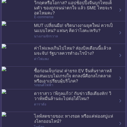
วิกฤตหรือโอกาส? แอปช้อปปิ้งจีนบุกไทยเต็
มตัว ของถูกจนน่าตกใจ แล้ว SME ไทยจะร
อดไหมคะ?
E-commerce
MUT เปลี่ยนมือ! จริตนางงามยุคใหม่ ควรเป็
นแบบไหน? แฟนๆ คิดว่าไงคะ/ครับ?
นางงามจักรวาล
ค่าไฟแพงเกินไปไหม? ส่องบิลเดือนนี้แล้วล
มจะจับ! รัฐบาลควรทำอะไรบ้าง?
ค่าไฟแพง
ซื้อก่อนเจ็บก่อน! ค่ายรถ EV จีนหั่นราคาหลั
กแสนแบบไม่เกรงใจ ตกลงนี่คือกลไกตลาด
หรือเอาเปรียบผู้บริโภค?
รถยนต์ไฟฟ้า
ดาราสาว \'พิกุลแก้ว\' กับข่าวลือเตียงหัก! วิ
วาห์หมื่นล้านจะไปต่อได้ไหม?
ดาราดัง
ไลฟ์สดขายของ: ทางรอด หรือแค่ฟองสบู่แห่
งโลกออนไลน์?
ไลฟ์สด