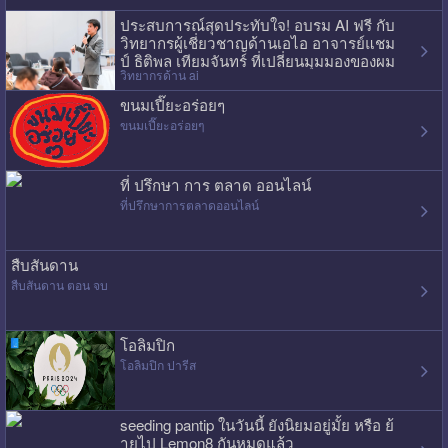
ประสบการณ์สุดประทับใจ! อบรม AI ฟรี กับ
วิทยากรผู้เชี่ยวชาญด้านเอไอ อาจารย์แชม
ป์ ธิติพล เทียมจันทร์ ที่เปลี่ยนมุมมองของผม
วิทยากรด้าน ai
ไปเลย
ขนมเปี๊ยะอร่อยๆ
ขนมเปี๊ยะอร่อยๆ
ที่ ปรึกษา การ ตลาด ออนไลน์
ที่ปรึกษาการตลาดออนไลน์
สืบสันดาน
สืบสันดาน ตอน จบ
โอลิมปิก
โอลิมปิก ปารีส
seeding pantip ในวันนี้ ยังนิยมอยู่มั้ย หรือ ย้
ายไป Lemon8 กันหมดแล้ว