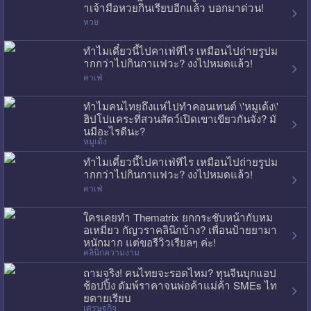
าเจ้ามือหวยกินเรียบอีกแล้ว บอกมาด่วน!
หวย
ทำไมเดี๋ยวนี้ไปคาเฟ่ทีไร เหมือนไปถ่ายรูปม
ากกว่าไปกินกาแฟวะ? งงไปหมดแล้ว!
คาเฟ่
ทำไมคนไทยถึงแห่ไปทำคอนเทนต์ \'หมูเด้ง\'
ฮิปโปแคระที่สวนสัตว์เปิดเขาเขียวกันจัง? มั
นมีอะไรดีนะ?
หมูเด้ง
ทำไมเดี๋ยวนี้ไปคาเฟ่ทีไร เหมือนไปถ่ายรูปม
ากกว่าไปกินกาแฟวะ? งงไปหมดแล้ว!
คาเฟ่
ใครเคยทำ Thematrix ยกกระชับหน้ากับหม
อเหมี่ยว กัญวราคลินิกบ้าง? เพื่อนป้ายยามา
หนักมาก แต่ขอรีวิวเรียลๆ ค่ะ!
คลินิกความงาม
ถามจริง! คนไทยจะรอดไหม? ทุนจีนบุกแอป
ช้อปปิ้ง ดัมพ์ราคาจนพ่อค้าแม่ค้า SMEs ไท
ยตายเรียบ
เศรษฐกิจ