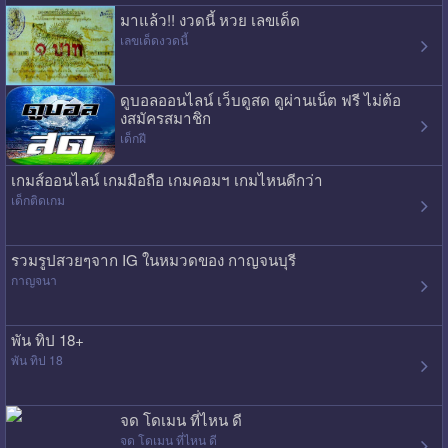
มาแล้ว!! งวดนี้ หวย เลขเด็ด
เลขเด็ดงวดนี้
ดูบอลออนไลน์ เว็บดูสด ดูผ่านเน็ต ฟรี ไม่ต้อ
งสมัครสมาชิก
เด็กฝี
เกมส์ออนไลน์ เกมมือถือ เกมคอมฯ เกมไหนดีกว่า
เด็กติดเกม
รวมรูปสวยๆจาก IG ในหมวดของ กาญจนบุรี
กาญจนา
พัน ทิป 18+
พัน ทิป 18
จด โดเมน ที่ไหน ดี
จด โดเมน ที่ไหน ดี