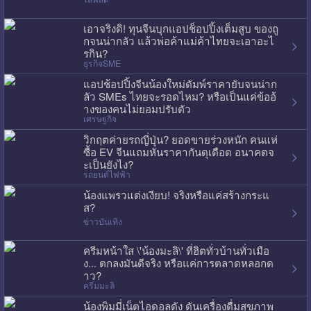
เอาจริงดิ! ทุนจีนบุกแอปช็อปปิ้งเต็มสูบ ของถู
กจนน่ากลัว แล้วพ่อค้าแม่ค้าไทยจะเอาอะไ
รกิน?
ธุรกิจSME
แอปช้อปปิ้งจีนน้องใหม่ดัมพ์ราคายับจนน่าก
ลัว SMEs ไทยจะรอดไหม? หรือเป็นแค่ข้ออ้
างของคนไม่ยอมปรับตัว
เศรษฐกิจ
วิกฤตค่ายรถญี่ปุ่น? ยอดขายร่วงหนัก คนแห่
ซื้อ EV จีนแถมหั่นราคากันดุเดือด อนาคตจ
ะเป็นยังไง?
รถยนต์ไฟฟ้า
น้องแพรวแต่งเงียบ! จริงหรือแค่สร้างกระแ
ส?
ข่าวบันเทิง
ครีมหน้าใส \'น้องมะลิ\' ที่ฮิตทั่วบ้านทั่วเมือ
ง... ตกลงมันดีจริง หรือแค่การตลาดหลอกด
าว?
ครีมมะลิ
น้องพิมมี่เน็ตไอดอลดัง ดันเครื่องดื่มสุขภาพ