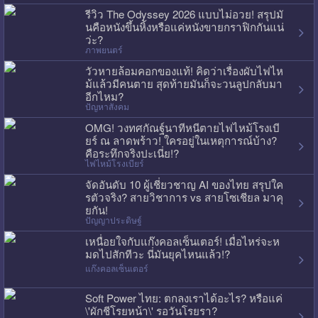
รีวิว The Odyssey 2026 แบบไม่อวย! สรุปมั
นคือหนังขึ้นหิ้งหรือแค่หนังขายกราฟิกกันแน่
ว่ะ?
ภาพยนตร์
วัวหายล้อมคอกของแท้! คิดว่าเรื่องผับไฟไห
ม้แล้วมีคนตาย สุดท้ายมันก็จะวนลูปกลับมา
อีกไหม?
ปัญหาสังคม
OMG! วงทศกัณฐ์นาทีหนีตายไฟไหม้โรงเบี
ยร์ ณ ลาดพร้าว! ใครอยู่ในเหตุการณ์บ้าง?
คือระทึกจริงปะเนี่ย!?
ไฟไหม้โรงเบียร์
จัดอันดับ 10 ผู้เชี่ยวชาญ AI ของไทย สรุปใค
รตัวจริง? สายวิชาการ vs สายโซเชียล มาคุ
ยกัน!
ปัญญาประดิษฐ์
เหนื่อยใจกับแก๊งคอลเซ็นเตอร์! เมื่อไหร่จะห
มดไปสักทีวะ นี่มันยุคไหนแล้ว!?
แก๊งคอลเซ็นเตอร์
Soft Power ไทย: ตกลงเราได้อะไร? หรือแค่
\'ผักชีโรยหน้า\' รอวันโรยรา?