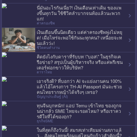
นี่มันอะไรกันเนี่ย?! เงินเดือนเท่าเดิม ของแพ
งขึ้นทุกวัน ใช้ชีวิตลำบากจนท้อแล้วนะพวก
แก!
ค่าครองชีพ
เงินเดือนขึ้นนิดเดียว แต่ค่าครองชีพพุ่งไม่หยุ
ด! เมื่อไหร่จะพอใช้กันนะทุกคน? เหนื่อยจะท
นแล้วว่ะ!
ชีวิตคนทำงาน
คิดยังไงกับดาราที่รับบท \"บอส\" ในธุรกิจเค
รือข่าย? สรุปเป็นผู้บริหารจริง หรือแค่พรีเซน
เตอร์ฟอกขาวให้บริษัท?
ดาราไทย
เอาจริงดิ? ที่บอกว่า AI จะแย่งงานคน 100%
แล้วไอ้โครงการ TH-AI Passport มันจะช่วย
คนไทยรากหญ้าได้จริงๆ เหรอ?
ปัญญาประดิษฐ์ (AI)
ทุนจีนบุกหนัก! แอป Temu เข้าไทย ของถูกจ
นน่ากลัว SME ไทยจะรอดไหม? หรือเราคว
รดีใจที่ได้ของถูก?
ธุรกิจSME
ในที่สุดก็ถึงวันนี้! สมรสเท่าเทียมผ่านสภาแล้
ว... สังคมไทยพร้อมแค่ไหนกับก้าวสำคัญนี้?