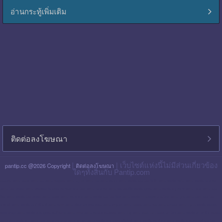
อ่านกระทู้เพิ่มเติม
ติดต่อลงโฆษณา
|
| เว็บไซต์แห่งนี้ไม่มีส่วนเกี่ยวข้อง
pantip.cc @2026 Copyright
ติดต่อลงโฆษณา
ใดๆทั้งสิ้นกับ Pantip.com
blackpink pantip
aespa pantip
bts pantip
newjeans pantip
cgm48 pantip
lisa pantip
สิน ธร pantip
สินเชื่อ กรุง ไทย ใจป้ำ pantip
สินเชื่อ ฉับไว pantip
สินเชื่อ พร อ มิส
pantip
ไทย เครดิต pantip
เส้นเลือด ใน สมอง ตีบ รักษา หาย ไหม pantip
พร อ มิส pantip
เงิน เทอร์โบ สินเชื่อ บุคคล pantip
สินเชื่อ ท รู มัน นี่ pantip
twice pantip
กรุง
โซล pantip
สินเชื่อ ไทย เครดิต pantip
cat999 pantip
มัน นี่ ฮั บ pantip
สินเชื่อ กรุง ไทย ใจดี pantip
สินเชื่อ cimb อนุมัติ ยาก ไหม pantip
gidle pantip
swift code ไทย
พาณิชย์ pantip
สินเชื่อ เพ ย์ เน็ ก ซ์ pantip
refinn pantip
เชื้อรา บน หนัง ศีรษะ pantip
enhypen pantip
fiwfans pantip
nba pantip
uchoose pantip
mymo สินเชื่อ ออมสิน
10000 ล่าสุด pantip
สินเชื่อ ส่วน บุคคล ศักดิ์ สยาม pantip
finnix pantip
มิตรแท้ ประกันภัย pantip
itzy pantip
jessie mum ลงทุน เท่า ไหร่ pantip
สินเชื่อ บํา เห น็ จ ตกทอด
pantip
บัตร เครดิต ktc pantip
lpga pantip
this shop pantip
ญา ญ่า pantip
สินเชื่อ ส่วน บุคคล ศรีสวัสดิ์ pantip
สินเชื่อ มัน นี่ ฮั บ pantip
สินเชื่อ อเนกประสงค์ กรุง ไทย