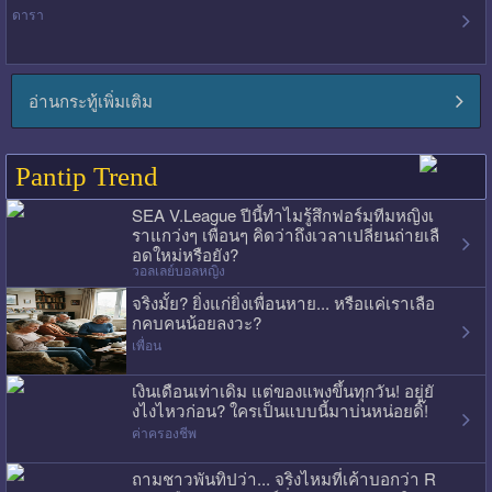
ดารา
อ่านกระทู้เพิ่มเติม
Pantip Trend
SEA V.League ปีนี้ทำไมรู้สึกฟอร์มทีมหญิงเ
ราแกว่งๆ เพื่อนๆ คิดว่าถึงเวลาเปลี่ยนถ่ายเลื
อดใหม่หรือยัง?
วอลเลย์บอลหญิง
จริงมั้ย? ยิ่งแก่ยิ่งเพื่อนหาย... หรือแค่เราเลือ
กคบคนน้อยลงวะ?
เพื่อน
เงินเดือนเท่าเดิม แต่ของแพงขึ้นทุกวัน! อยู่ยั
งไงไหวก่อน? ใครเป็นแบบนี้มาบ่นหน่อยดิ๊!
ค่าครองชีพ
ถามชาวพันทิปว่า... จริงไหมที่เค้าบอกว่า R