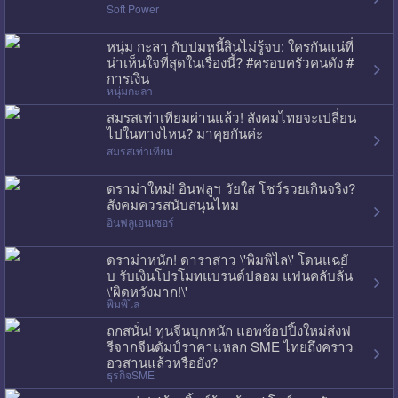
Soft Power
หนุ่ม กะลา กับปมหนี้สินไม่รู้จบ: ใครกันแน่ที่
น่าเห็นใจที่สุดในเรื่องนี้? #ครอบครัวคนดัง #
การเงิน
หนุ่มกะลา
สมรสเท่าเทียมผ่านแล้ว! สังคมไทยจะเปลี่ยน
ไปในทางไหน? มาคุยกันค่ะ
สมรสเท่าเทียม
ดราม่าใหม่! อินฟลูฯ วัยใส โชว์รวยเกินจริง?
สังคมควรสนับสนุนไหม
อินฟลูเอนเซอร์
ดราม่าหนัก! ดาราสาว \'พิมพิไล\' โดนแฉยั
บ รับเงินโปรโมทแบรนด์ปลอม แฟนคลับลั่น
\'ผิดหวังมาก!\'
พิมพิไล
ถกสนั่น! ทุนจีนบุกหนัก แอพช้อปปิ้งใหม่ส่งฟ
รีจากจีนดัมป์ราคาแหลก SME ไทยถึงคราว
อวสานแล้วหรือยัง?
ธุรกิจSME