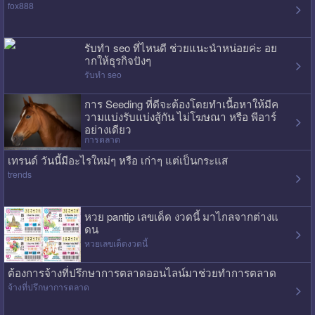
fox888
รับทำ seo ที่ไหนดี ช่วยแนะนำหน่อยค่ะ อย
ากให้ธุรกิจปังๆ
รับทำ seo
การ Seeding ที่ดีจะต้องโดยทำเนื้อหาให้มีค
วามแบ่งรับแบ่งสู้กัน ไม่โฆษณา หรือ พีอาร์
อย่างเดียว
การตลาด
เทรนด์ วันนี้มีอะไรใหม่ๆ หรือ เก่าๆ แต่เป็นกระแส
trends
หวย pantip เลขเด็ด งวดนี้ มาไกลจากต่างแ
ดน
หวยเลขเด็ดงวดนี้
ต้องการจ้างที่ปรึกษาการตลาดออนไลน์มาช่วยทำการตลาด
จ้างที่ปรึกษาการตลาด