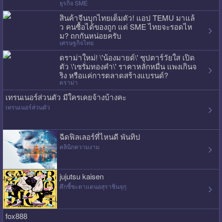
ธุรกิจ SME
สินค้าจีนบุกไทยเต็มตัว! แอป TEMU มาแล้
ว คนซื้อได้ของถูก แต่ SME ไทยจะรอดไห
ม? ถกกันหน่อยครับ
เศรษฐกิจไทย
ดราม่าใหม่! \'น้องมายด์\' ซุปตาร์วัยใส เปิด
ตัว \'เซรั่มทองคำ\' ราคาหลักหมื่น แพงเกินจ
ริง หรือแค่การตลาดสร้างแบรนด์?
ดราม่า
เทรนเนอร์ส่วนตัว มีใครเคยจ้างบ้างคะ
เทรนเนอร์ส่วนตัว
ฉีดฟิลเลอร์ที่ไหนดี พันทิป
คลินิกความงาม
jujutsu kaisen
ศึกชี้ชะตาแดนอสุราชินจุกุ
fox888