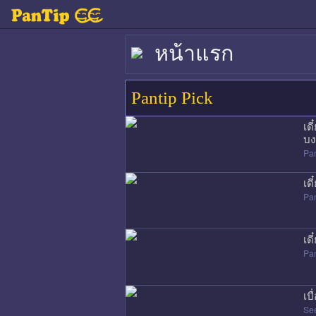
หน้าแรก
Pantip Pick
เด
บง
Pan
เด
Pan
เด
Pan
เบ
Se