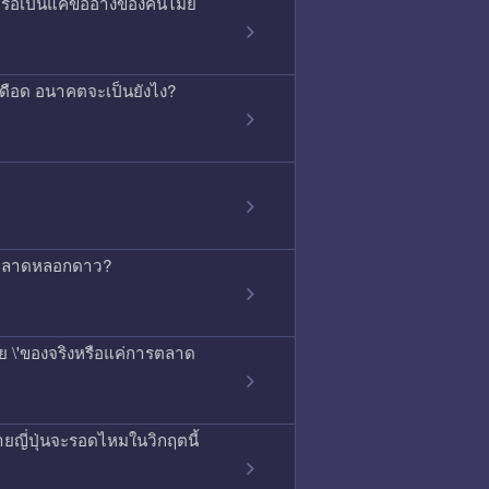
ือเป็นแค่ข้ออ้างของคนไม่ย
ุเดือด อนาคตจะเป็นยังไง?
่การตลาดหลอกดาว?
สัย \'ของจริงหรือแค่การตลาด
ยญี่ปุ่นจะรอดไหมในวิกฤตนี้