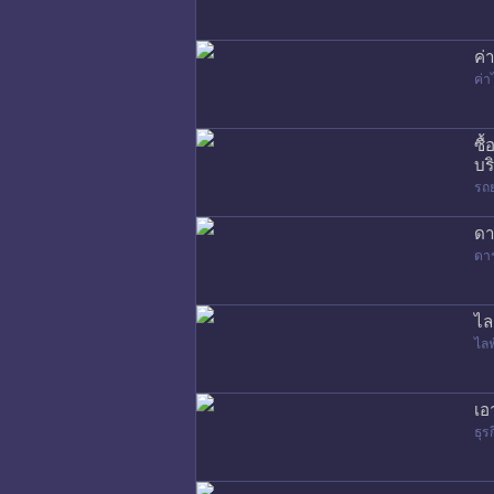
ค่
ค่
ซื
บร
รถ
ดา
ดา
ไล
ไล
เอ
ธุร