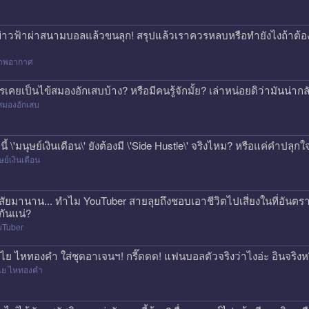
ข่าวฟ้าผ่าสนามบอลแล้วขนลุก! สรุปแล้วเราควรหลบหรือทำยังไงถ้าต้
าพอากาศ
รเคยเป็นไข้สมองอักเสบบ้าง? หรือมีคนรู้จักมั้ย? เล่าหน่อยดิว่ามันน่
สมองอักเสบ
คนี้ \'มนุษย์เงินเดือน\' ยังต้องมี \'Side Hustle\' จริงไหม? หรือแค่คำปลุก
ษย์เงินเดือน
สัยมานาน... ทำไม YouTuber สายลุยถึงชอบเอาชีวิตไปเสี่ยงในที่อันตรา
กันแน่?
uTuber
ไย ไหทองคำ ใส่ชุดอาเจนฯ! กรี๊ดดด! แฟนบอลตัวจริงว่าไงอ่ะ อินจริงห
ไย ไหทองคำ