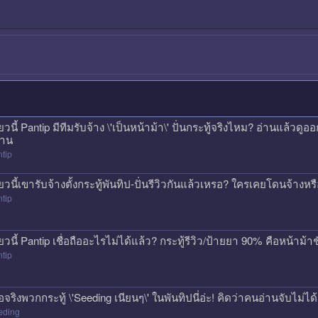
ี๋ยวนี้ Pantip มีทีมรับจ้าง \'เป็นหน้าม้า\' ปั่นกระทู้จริงไหม? อ่านแล้ว
าน
tip
ี๋ยวนี้เขารับจ้างตั้งกระทู้พันทิป-ปั่นรีวิวกันแล้วเหรอ? ใครเคยโดนจ้างห
tip
ี๋ยวนี้ Pantip เชื่อถืออะไรไม่ได้แล้ว? กระทู้รีวิว/ป้ายยา 90% คือหน้าม้าช
tip
ื่อจริงพวกกระทู้ \'Seeding เนียนๆ\' ในพันทิปนี่อ่ะ! คิดว่าคนอ่านจับไม่ไ
eding