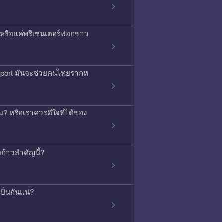
ิง หรือแค่พรีเซนเตอร์ฟอกขาว
ssport มันจะช่วยคนไทยรากห
 หรือเราควรดีใจที่ได้ของ
บก้าวสำคัญนี้?
ั่นกันแน่?