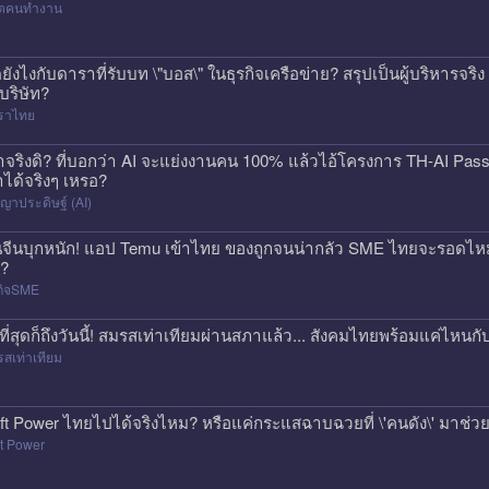
วิตคนทำงาน
ดยังไงกับดาราที่รับบท \"บอส\" ในธุรกิจเครือข่าย? สรุปเป็นผู้บริหารจร
้บริษัท?
ราไทย
าจริงดิ? ที่บอกว่า AI จะแย่งงานคน 100% แล้วไอ้โครงการ TH-AI Pa
าได้จริงๆ เหรอ?
ญาประดิษฐ์ (AI)
นจีนบุกหนัก! แอป Temu เข้าไทย ของถูกจนน่ากลัว SME ไทยจะรอดไหม?
ก?
กิจSME
ที่สุดก็ถึงวันนี้! สมรสเท่าเทียมผ่านสภาแล้ว... สังคมไทยพร้อมแค่ไหนกั
สเท่าเทียม
ft Power ไทยไปได้จริงไหม? หรือแค่กระแสฉาบฉวยที่ \'คนดัง\' มาช่วยป
t Power