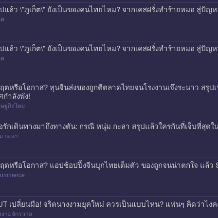
ุปแล้ว \"ภูเก็ต\" ยังเป็นของคนไทยไหม? จากเคสฝรั่งทำร้ายหมอ สู่ปั
็ต
ุปแล้ว \"ภูเก็ต\" ยังเป็นของคนไทยไหม? จากเคสฝรั่งทำร้ายหมอ สู่ปั
็ต
กฤตหรือโอกาส? ทุนจีนส่งของถูกตีตลาดไทยจนโรงงานเจ๊งระนาว สรุปเร
ศกำลังพัง!
รษฐกิจไทย
ื่อรักเดินทางมาถึงทางตัน: กรณี หนุ่ม กะลา สรุปแล้วใครกันที่เจ็บที่สุดใน
่ม กะลา
กฤตหรือโอกาส? แอปช้อปปิ้งจีนบุกไทยเต็มตัว ของถูกจนน่าตกใจ แล
commerce
T เปลี่ยนมือ! จริตนางงามยุคใหม่ ควรเป็นแบบไหน? แฟนๆ คิดว่าไงค
งงามจักรวาล