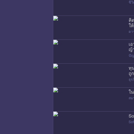
ชี
คิ
ให
ดา
เอ
ญ้
ปัญ
ทุ
ถู
ธุร
ใน
สมร
So
Sof