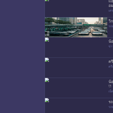
แอ
อม
เศร
วิ
รถ
น้
ข่า
คร
ครี
น้
\'!
เน
รถ
รถ