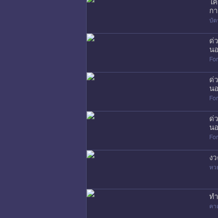
ใค
กา
บัต
ด่
นอ
Fo
ด่
นอ
Fo
ด่
นอ
Fo
งว
หว
ทำ
คาเ