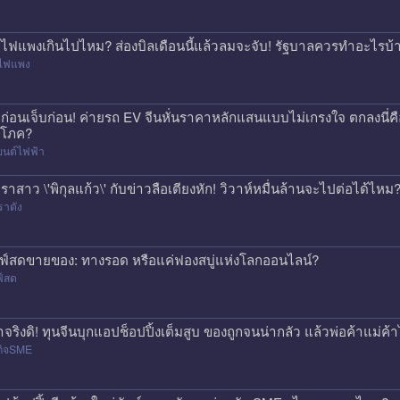
าไฟแพงเกินไปไหม? ส่องบิลเดือนนี้แล้วลมจะจับ! รัฐบาลควรทำอะไรบ้
าไฟแพง
้อก่อนเจ็บก่อน! ค่ายรถ EV จีนหั่นราคาหลักแสนแบบไม่เกรงใจ ตกลงนี่ค
ิโภค?
ยนต์ไฟฟ้า
ราสาว \'พิกุลแก้ว\' กับข่าวลือเตียงหัก! วิวาห์หมื่นล้านจะไปต่อได้ไหม
ราดัง
ฟ์สดขายของ: ทางรอด หรือแค่ฟองสบู่แห่งโลกออนไลน์?
ฟ์สด
าจริงดิ! ทุนจีนบุกแอปช็อปปิ้งเต็มสูบ ของถูกจนน่ากลัว แล้วพ่อค้าแม่
กิจSME