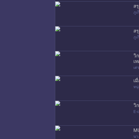
สร
ภูเก
สร
ภูเก
วิ
เท
เศ
เม
หนุ
วิ
E-
MU
นา