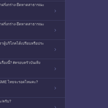
ญหาฝรั่งกร่าง-ยึดหาดสาธารณะ
ญหาฝรั่งกร่าง-ยึดหาดสาธารณะ
าผู้บริโภคได้เปรียบหรือประ
เรื่องนี้? #ครอบครัวบันเทิง
้ว SME ไทยจะรอดไหมคะ?
ะ/ครับ?