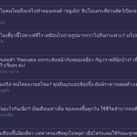
ไมคนไทยถึงแห่ไปทำคอนเทนต์ \'หมูเด้ง\' ฮิปโปแคระที่สวนสัตว์เปิดเขา
เด้ง
ไมเดี๋ยวนี้ไปคาเฟ่ทีไร เหมือนไปถ่ายรูปมากกว่าไปกินกาแฟวะ? งงไป
ฟ่
รเคยทำ Thematrix ยกกระชับหน้ากับหมอเหมี่ยว กัญวราคลินิกบ้าง? เ
วิวเรียลๆ ค่ะ!
ินิกความงาม
มจริง! คนไทยจะรอดไหม? ทุนจีนบุกแอปช้อปปิ้ง ดัมพ์ราคาจนพ่อค้าแ
ษฐกิจ
่มันอะไรกันเนี่ย?! เงินเดือนเท่าเดิม ของแพงขึ้นทุกวัน ใช้ชีวิตลำบาก
ครองชีพ
ินเดือนขึ้นนิดเดียว แต่ค่าครองชีพพุ่งไม่หยุด! เมื่อไหร่จะพอใช้กันนะทุ