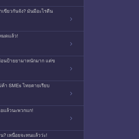
เขียวกันจัง? มันมีอะไรดีน
หมดแล้ว!
พื่อนป้ายยามาหนักมาก แต่ข
ม่ค้า SMEs ไทยตายเรียบ
จนท้อแล้วนะพวกแก!
กคน? เหนื่อยจะทนแล้วว่ะ!