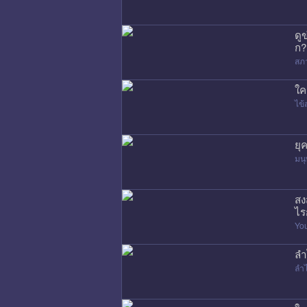
ดู
ก?
สภ
ใค
ไข้
ยุ
มนุ
สง
ไร
Yo
ลำ
ลำ