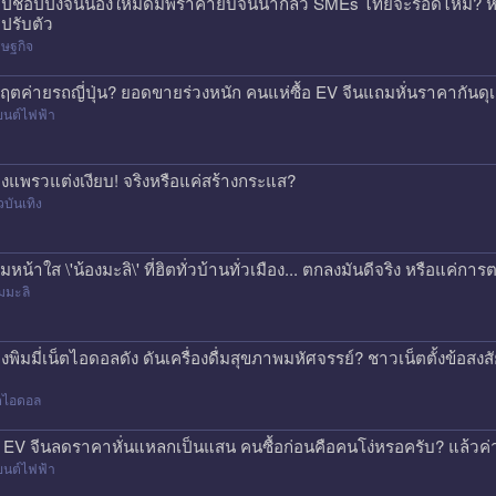
ปช้อปปิ้งจีนน้องใหม่ดัมพ์ราคายับจนน่ากลัว SMEs ไทยจะรอดไหม? หร
ปรับตัว
ษฐกิจ
กฤตค่ายรถญี่ปุ่น? ยอดขายร่วงหนัก คนแห่ซื้อ EV จีนแถมหั่นราคากันด
ยนต์ไฟฟ้า
องแพรวแต่งเงียบ! จริงหรือแค่สร้างกระแส?
วบันเทิง
ีมหน้าใส \'น้องมะลิ\' ที่ฮิตทั่วบ้านทั่วเมือง... ตกลงมันดีจริง หรือแค
มมะลิ
องพิมมี่เน็ตไอดอลดัง ดันเครื่องดื่มสุขภาพมหัศจรรย์? ชาวเน็ตตั้งข้อสง
็ตไอดอล
 EV จีนลดราคาหั่นแหลกเป็นแสน คนซื้อก่อนคือคนโง่หรอครับ? แล้วค่า
ยนต์ไฟฟ้า