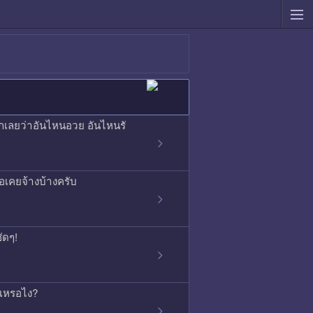
ดูออกเลยว่าอันไหนอวย อันไหนรั
รือเคยจ้างบ้างครับ
ัดๆ!
ด้เหรอไง?