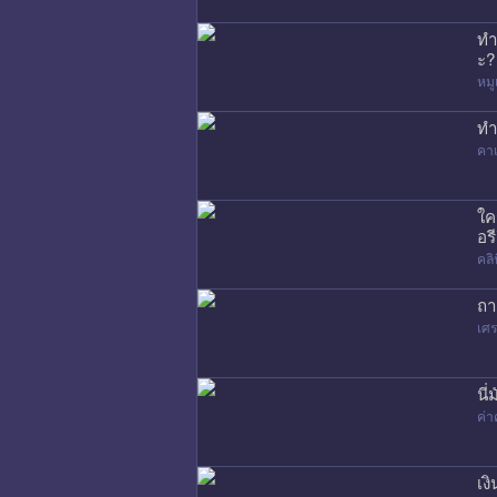
ทำ
ะ?
หมู
ทำ
คาเ
ใค
อรี
คล
ถา
เศร
นี
ค่า
เง