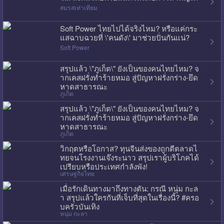
สมรสเท่าเทียม
Soft Power ไทยไปได้จริงไหม? หรือแค่กระ
แสฉาบฉวยที่ \'คนดัง\' มาช่วยปั่นกันแน่?
Soft Power
สรุปแล้ว \"ภูเก็ต\" ยังเป็นของคนไทยไหม? จ
ากเคสฝรั่งทำร้ายหมอ สู่ปัญหาฝรั่งกร่าง-ยึด
หาดสาธารณะ
ภูเก็ต
สรุปแล้ว \"ภูเก็ต\" ยังเป็นของคนไทยไหม? จ
ากเคสฝรั่งทำร้ายหมอ สู่ปัญหาฝรั่งกร่าง-ยึด
หาดสาธารณะ
ภูเก็ต
วิกฤตหรือโอกาส? ทุนจีนส่งของถูกตีตลาดไ
ทยจนโรงงานเจ๊งระนาว สรุปเราผู้บริโภคได้
เปรียบหรือประเทศกำลังพัง!
เศรษฐกิจไทย
เมื่อรักเดินทางมาถึงทางตัน: กรณี หนุ่ม กะล
า สรุปแล้วใครกันที่เจ็บที่สุดในเรื่องนี้? #ครอ
บครัวบันเทิง
หนุ่ม กะลา