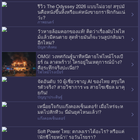
รีวิว The Odyssey 2026 แบบไม่อวย! สรุปมั
นคือหนังขึ้นหิ้งหรือแค่หนังขายกราฟิกกันแน่
ว่ะ?
ภาพยนตร์
วัวหายล้อมคอกของแท้! คิดว่าเรื่องผับไฟไห
ม้แล้วมีคนตาย สุดท้ายมันก็จะวนลูปกลับมา
อีกไหม?
ปัญหาสังคม
OMG! วงทศกัณฐ์นาทีหนีตายไฟไหม้โรงเบี
ยร์ ณ ลาดพร้าว! ใครอยู่ในเหตุการณ์บ้าง?
คือระทึกจริงปะเนี่ย!?
ไฟไหม้โรงเบียร์
จัดอันดับ 10 ผู้เชี่ยวชาญ AI ของไทย สรุปใค
รตัวจริง? สายวิชาการ vs สายโซเชียล มาคุ
ยกัน!
ปัญญาประดิษฐ์
เหนื่อยใจกับแก๊งคอลเซ็นเตอร์! เมื่อไหร่จะห
มดไปสักทีวะ นี่มันยุคไหนแล้ว!?
แก๊งคอลเซ็นเตอร์
Soft Power ไทย: ตกลงเราได้อะไร? หรือแค่
\'ผักชีโรยหน้า\' รอวันโรยรา?