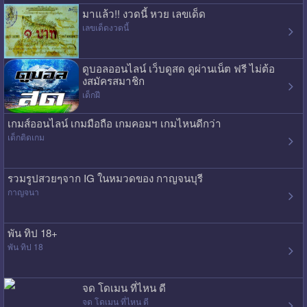
มาแล้ว!! งวดนี้ หวย เลขเด็ด
เลขเด็ดงวดนี้
ดูบอลออนไลน์ เว็บดูสด ดูผ่านเน็ต ฟรี ไม่ต้อ
งสมัครสมาชิก
เด็กฝี
เกมส์ออนไลน์ เกมมือถือ เกมคอมฯ เกมไหนดีกว่า
เด็กติดเกม
รวมรูปสวยๆจาก IG ในหมวดของ กาญจนบุรี
กาญจนา
พัน ทิป 18+
พัน ทิป 18
จด โดเมน ที่ไหน ดี
จด โดเมน ที่ไหน ดี