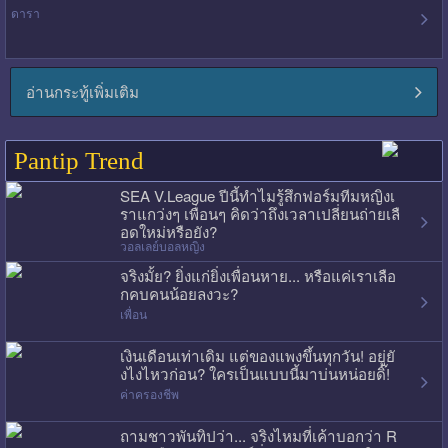
ดารา
อ่านกระทู้เพิ่มเติม
Pantip Trend
SEA V.League ปีนี้ทำไมรู้สึกฟอร์มทีมหญิงเ
ราแกว่งๆ เพื่อนๆ คิดว่าถึงเวลาเปลี่ยนถ่ายเลื
อดใหม่หรือยัง?
วอลเลย์บอลหญิง
จริงมั้ย? ยิ่งแก่ยิ่งเพื่อนหาย... หรือแค่เราเลือ
กคบคนน้อยลงวะ?
เพื่อน
เงินเดือนเท่าเดิม แต่ของแพงขึ้นทุกวัน! อยู่ยั
งไงไหวก่อน? ใครเป็นแบบนี้มาบ่นหน่อยดิ๊!
ค่าครองชีพ
ถามชาวพันทิปว่า... จริงไหมที่เค้าบอกว่า R