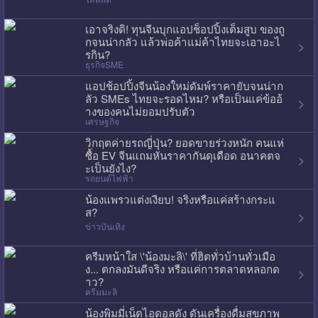
เอาจริงดิ! ทุนจีนบุกแอปช็อปปิ้งเต็มสูบ ของถู
กจนน่ากลัว แล้วพ่อค้าแม่ค้าไทยจะเอาอะไ
รกิน?
ธุรกิจSME
แอปช้อปปิ้งจีนน้องใหม่ดัมพ์ราคายับจนน่าก
ลัว SMEs ไทยจะรอดไหม? หรือเป็นแค่ข้ออ้
างของคนไม่ยอมปรับตัว
เศรษฐกิจ
วิกฤตค่ายรถญี่ปุ่น? ยอดขายร่วงหนัก คนแห่
ซื้อ EV จีนแถมหั่นราคากันดุเดือด อนาคตจ
ะเป็นยังไง?
รถยนต์ไฟฟ้า
น้องแพรวแต่งเงียบ! จริงหรือแค่สร้างกระแ
ส?
ข่าวบันเทิง
ครีมหน้าใส \'น้องมะลิ\' ที่ฮิตทั่วบ้านทั่วเมือ
ง... ตกลงมันดีจริง หรือแค่การตลาดหลอกด
าว?
ครีมมะลิ
น้องพิมมี่เน็ตไอดอลดัง ดันเครื่องดื่มสุขภาพ