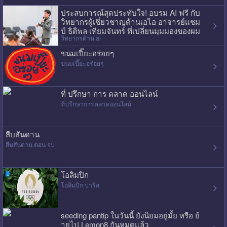
ประสบการณ์สุดประทับใจ! อบรม AI ฟรี กับ
วิทยากรผู้เชี่ยวชาญด้านเอไอ อาจารย์แชม
ป์ ธิติพล เทียมจันทร์ ที่เปลี่ยนมุมมองของผม
วิทยากรด้าน ai
ไปเลย
ขนมเปี๊ยะอร่อยๆ
ขนมเปี๊ยะอร่อยๆ
ที่ ปรึกษา การ ตลาด ออนไลน์
ที่ปรึกษาการตลาดออนไลน์
สืบสันดาน
สืบสันดาน ตอน จบ
โอลิมปิก
โอลิมปิก ปารีส
seeding pantip ในวันนี้ ยังนิยมอยู่มั้ย หรือ ย้
ายไป Lemon8 กันหมดแล้ว