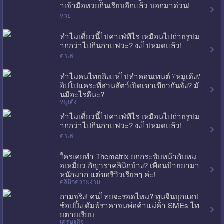
าเจ้ามือหวยกินเรียบอีกแล้ว บอกมาด่วน!
หวย
ทำไมเดี๋ยวนี้ไปคาเฟ่ทีไร เหมือนไปถ่ายรูปม
ากกว่าไปกินกาแฟวะ? งงไปหมดแล้ว!
คาเฟ่
ทำไมคนไทยถึงแห่ไปทำคอนเทนต์ \'หมูเด้ง\'
ฮิปโปแคระที่สวนสัตว์เปิดเขาเขียวกันจัง? มั
นมีอะไรดีนะ?
หมูเด้ง
ทำไมเดี๋ยวนี้ไปคาเฟ่ทีไร เหมือนไปถ่ายรูปม
ากกว่าไปกินกาแฟวะ? งงไปหมดแล้ว!
คาเฟ่
ใครเคยทำ Thematrix ยกกระชับหน้ากับหม
อเหมี่ยว กัญวราคลินิกบ้าง? เพื่อนป้ายยามา
หนักมาก แต่ขอรีวิวเรียลๆ ค่ะ!
คลินิกความงาม
ถามจริง! คนไทยจะรอดไหม? ทุนจีนบุกแอป
ช้อปปิ้ง ดัมพ์ราคาจนพ่อค้าแม่ค้า SMEs ไท
ยตายเรียบ
เศรษฐกิจ