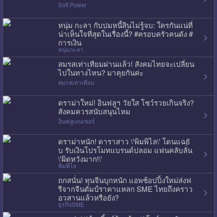
Soft Power
หนุ่ม กะลา กับปมหนี้สินไม่รู้จบ: ใครกันแน่ที่
น่าเห็นใจที่สุดในเรื่องนี้? #ครอบครัวคนดัง #
การเงิน
หนุ่มกะลา
สมรสเท่าเทียมผ่านแล้ว! สังคมไทยจะเปลี่ยน
ไปในทางไหน? มาคุยกันค่ะ
สมรสเท่าเทียม
ดราม่าใหม่! อินฟลูฯ วัยใส โชว์รวยเกินจริง?
สังคมควรสนับสนุนไหม
อินฟลูเอนเซอร์
ดราม่าหนัก! ดาราสาว \'พิมพิไล\' โดนแฉยั
บ รับเงินโปรโมทแบรนด์ปลอม แฟนคลับลั่น
\'ผิดหวังมาก!\'
พิมพิไล
ถกสนั่น! ทุนจีนบุกหนัก แอพช้อปปิ้งใหม่ส่งฟ
รีจากจีนดัมป์ราคาแหลก SME ไทยถึงคราว
อวสานแล้วหรือยัง?
ธุรกิจSME