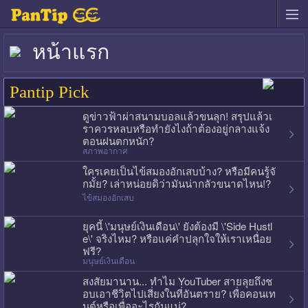
หน้าแรก
Pantip Pick
ดูข่าวฟ้าผ่าสนามบอลแล้วขนลุก! สรุปแล้วเ
ราควรหลบหรือทำยังไงถ้าต้องอยู่กลางแจ้ง
ตอนฝนตกหนัก?
สภาพอากาศ
ใครเคยเป็นไข้สมองอักเสบบ้าง? หรือมีคนรู้จั
กมั้ย? เล่าหน่อยดิว่ามันน่ากลัวขนาดไหน!?
ไข้สมองอักเสบ
ยุคนี้ \'มนุษย์เงินเดือน\' ยังต้องมี \'Side Hustl
e\' จริงไหม? หรือแค่คำปลุกใจให้เราเหนื่อย
ฟรี?
มนุษย์เงินเดือน
สงสัยมานาน... ทำไม YouTuber สายลุยถึงช
อบเอาชีวิตไปเสี่ยงในที่อันตราย? เพื่อคอนเท
นต์หรือเพื่ออะไรกันแน่?