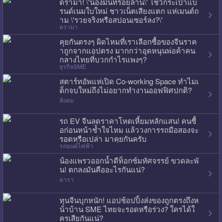
ดราม่า! \'น้องมิ้นท์ร้อยล้าน\' โชว์กระเป๋าแบ
รนด์เนมใบใหม่ ชาวเน็ตเสียงแตก แห่เมนต์ถ
าม \'รวยจริงหรือสปอนเซอร์ลง?\'
ดราม่า
คุยกันตรงๆ ผิดไหมที่เราเลือกซื้อของจีนราค
าถูกจากแอปตรง มากกว่าอุดหนุนพ่อค้าคน
กลางไทยที่บวกกำไรแพงๆ?
ธุรกิจSME
สตาร์ทอัพแห่เปิด Co-working Space ทำไมเ
ด็กจบใหม่ถึงไม่อยากทำงานออฟฟิศปกติ?
สังคม
รถ EV จีนลดราคาโหดเหี้ยมหลักแสน! คนซื้
อก่อนหน้าช้ำใจไหม แล้ววงการรถมือสองจะ
รอดหรือเปล่า มาคุยกันครับ
รถยนต์ไฟฟ้า
น้องแพรวออกน้ำดีท็อกซ์มหัศจรรย์ ขวดละพั
น! ตกลงมันคืออะไรกันแน่?
ดารา
ทุนจีนบุกหนัก! แอปช้อปปิ้งส่งของถูกตรงถึงห
น้าบ้าน SME ไทยจะรอดหรือร่วง? ใครได้ใ
ครเสียกันแน่?