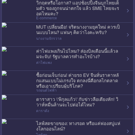
วิกฤตหรือโอกาส? แอปช้อปปิ้งจีนบุกไทยเต็
มตัว ของถูกจนน่าตกใจ แล้ว SME ไทยจะร
อดไหมคะ?
E-commerce
MUT เปลี่ยนมือ! จริตนางงามยุคใหม่ ควรเป็
นแบบไหน? แฟนๆ คิดว่าไงคะ/ครับ?
นางงามจักรวาล
ค่าไฟแพงเกินไปไหม? ส่องบิลเดือนนี้แล้วล
มจะจับ! รัฐบาลควรทำอะไรบ้าง?
ค่าไฟแพง
ซื้อก่อนเจ็บก่อน! ค่ายรถ EV จีนหั่นราคาหลั
กแสนแบบไม่เกรงใจ ตกลงนี่คือกลไกตลาด
หรือเอาเปรียบผู้บริโภค?
รถยนต์ไฟฟ้า
ดาราสาว \'พิกุลแก้ว\' กับข่าวลือเตียงหัก! วิ
วาห์หมื่นล้านจะไปต่อได้ไหม?
ดาราดัง
ไลฟ์สดขายของ: ทางรอด หรือแค่ฟองสบู่แห่
งโลกออนไลน์?
ไลฟ์สด