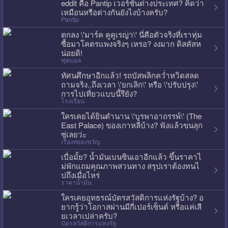
eddit คือ Pantip เวอร์ชั่นต่างประเทศ? คิดว่า
เหมือนหรือต่างกันยังไงบ้างครับ?
Pantip
ตกลง \'มาร์ค คูคูเรญ่า\' นี่คือตัวจริงที่เราทุ่ม
ซื้อมาโคตรแพงจริงๆ เหรอ? งงมาก ดิสคัสห
น่อยดิ!
ฟุตบอล
ทัศนศึกษาอีกแล้ว! รถบัสพลิกคว่ำหวิดสลด
ถามจริง..ถึงเวลา \'ยกเลิก\' หรือ \'ปรับปรุง\'
การไปเที่ยวแบบนี้รึยัง?
โรงเรียน
ใครเคยได้ยินตำนาน \'บูรพาอาถรรพ์\' (The
East Palace) ของเกาหลีบ้าง? ฟังแล้วขนลุก
ซู่เลยว่ะ
เรื่องสยองขวัญ
เบื่อมั้ย? น้ำมันเบนซินเอาอีกแล้ว ขึ้นราคาไ
ม่พักแถมคุณภาพสวนทาง สรุปเราต้องทนไ
ปถึงเมื่อไหร่
ราคาน้ำมัน
ใครเคยอุทธรณ์บัตรสวัสดิการแห่งรัฐบ้าง? อ
ยากรู้ว่าโอกาสผ่านมีกี่เปอร์เซ็นต์ หรือแค่เสี
ยเวลาเปล่าครับ?
บัตรสวัสดิการแห่งรัฐ