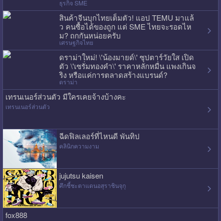
ธุรกิจ SME
สินค้าจีนบุกไทยเต็มตัว! แอป TEMU มาแล้
ว คนซื้อได้ของถูก แต่ SME ไทยจะรอดไห
ม? ถกกันหน่อยครับ
เศรษฐกิจไทย
ดราม่าใหม่! \'น้องมายด์\' ซุปตาร์วัยใส เปิด
ตัว \'เซรั่มทองคำ\' ราคาหลักหมื่น แพงเกินจ
ริง หรือแค่การตลาดสร้างแบรนด์?
ดราม่า
เทรนเนอร์ส่วนตัว มีใครเคยจ้างบ้างคะ
เทรนเนอร์ส่วนตัว
ฉีดฟิลเลอร์ที่ไหนดี พันทิป
คลินิกความงาม
jujutsu kaisen
ศึกชี้ชะตาแดนอสุราชินจุกุ
fox888