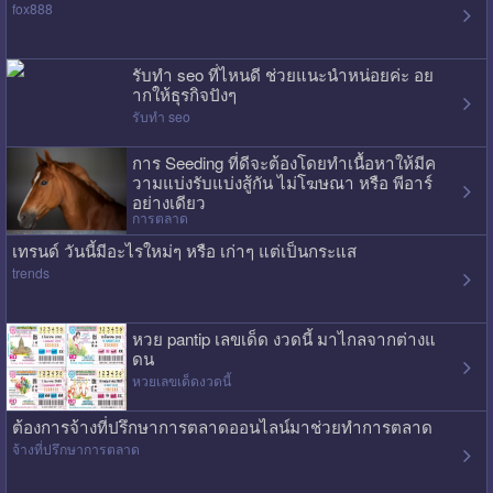
fox888
รับทำ seo ที่ไหนดี ช่วยแนะนำหน่อยค่ะ อย
ากให้ธุรกิจปังๆ
รับทำ seo
การ Seeding ที่ดีจะต้องโดยทำเนื้อหาให้มีค
วามแบ่งรับแบ่งสู้กัน ไม่โฆษณา หรือ พีอาร์
อย่างเดียว
การตลาด
เทรนด์ วันนี้มีอะไรใหม่ๆ หรือ เก่าๆ แต่เป็นกระแส
trends
หวย pantip เลขเด็ด งวดนี้ มาไกลจากต่างแ
ดน
หวยเลขเด็ดงวดนี้
ต้องการจ้างที่ปรึกษาการตลาดออนไลน์มาช่วยทำการตลาด
จ้างที่ปรึกษาการตลาด