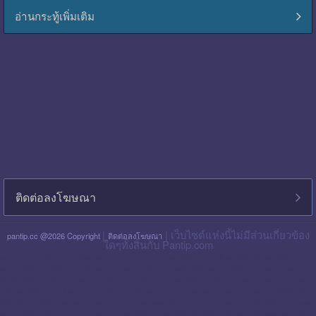
อ่านกระทู้เพิ่มเติม
ติดต่อลงโฆษณา
|
| เว็บไซต์แห่งนี้ไม่มีส่วนเกี่ยวข้อง
pantip.cc @2026 Copyright
ติดต่อลงโฆษณา
ใดๆทั้งสิ้นกับ Pantip.com
blackpink pantip
aespa pantip
bts pantip
newjeans pantip
cgm48 pantip
lisa pantip
สิน ธร pantip
สินเชื่อ กรุง ไทย ใจป้ำ pantip
สินเชื่อ ฉับไว pantip
สินเชื่อ พร อ มิส
pantip
ไทย เครดิต pantip
เส้นเลือด ใน สมอง ตีบ รักษา หาย ไหม pantip
พร อ มิส pantip
เงิน เทอร์โบ สินเชื่อ บุคคล pantip
สินเชื่อ ท รู มัน นี่ pantip
twice pantip
กรุง
โซล pantip
สินเชื่อ ไทย เครดิต pantip
cat999 pantip
มัน นี่ ฮั บ pantip
สินเชื่อ กรุง ไทย ใจดี pantip
สินเชื่อ cimb อนุมัติ ยาก ไหม pantip
gidle pantip
swift code ไทย
พาณิชย์ pantip
สินเชื่อ เพ ย์ เน็ ก ซ์ pantip
refinn pantip
เชื้อรา บน หนัง ศีรษะ pantip
enhypen pantip
fiwfans pantip
nba pantip
uchoose pantip
mymo สินเชื่อ ออมสิน
10000 ล่าสุด pantip
สินเชื่อ ส่วน บุคคล ศักดิ์ สยาม pantip
finnix pantip
มิตรแท้ ประกันภัย pantip
itzy pantip
jessie mum ลงทุน เท่า ไหร่ pantip
สินเชื่อ บํา เห น็ จ ตกทอด
pantip
บัตร เครดิต ktc pantip
lpga pantip
this shop pantip
ญา ญ่า pantip
สินเชื่อ ส่วน บุคคล ศรีสวัสดิ์ pantip
สินเชื่อ มัน นี่ ฮั บ pantip
สินเชื่อ อเนกประสงค์ กรุง ไทย