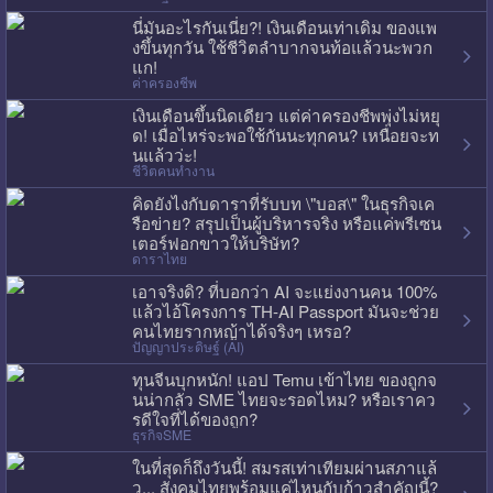
นี่มันอะไรกันเนี่ย?! เงินเดือนเท่าเดิม ของแพ
งขึ้นทุกวัน ใช้ชีวิตลำบากจนท้อแล้วนะพวก
แก!
ค่าครองชีพ
เงินเดือนขึ้นนิดเดียว แต่ค่าครองชีพพุ่งไม่หยุ
ด! เมื่อไหร่จะพอใช้กันนะทุกคน? เหนื่อยจะท
นแล้วว่ะ!
ชีวิตคนทำงาน
คิดยังไงกับดาราที่รับบท \"บอส\" ในธุรกิจเค
รือข่าย? สรุปเป็นผู้บริหารจริง หรือแค่พรีเซน
เตอร์ฟอกขาวให้บริษัท?
ดาราไทย
เอาจริงดิ? ที่บอกว่า AI จะแย่งงานคน 100%
แล้วไอ้โครงการ TH-AI Passport มันจะช่วย
คนไทยรากหญ้าได้จริงๆ เหรอ?
ปัญญาประดิษฐ์ (AI)
ทุนจีนบุกหนัก! แอป Temu เข้าไทย ของถูกจ
นน่ากลัว SME ไทยจะรอดไหม? หรือเราคว
รดีใจที่ได้ของถูก?
ธุรกิจSME
ในที่สุดก็ถึงวันนี้! สมรสเท่าเทียมผ่านสภาแล้
ว... สังคมไทยพร้อมแค่ไหนกับก้าวสำคัญนี้?