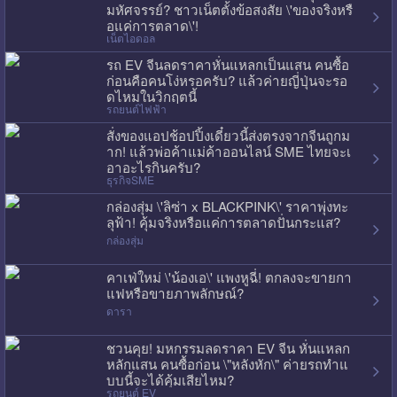
มหัศจรรย์? ชาวเน็ตตั้งข้อสงสัย \'ของจริงหรื
อแค่การตลาด\'!
เน็ตไอดอล
รถ EV จีนลดราคาหั่นแหลกเป็นแสน คนซื้อ
ก่อนคือคนโง่หรอครับ? แล้วค่ายญี่ปุ่นจะรอ
ดไหมในวิกฤตนี้
รถยนต์ไฟฟ้า
สั่งของแอปช้อปปิ้งเดี๋ยวนี้ส่งตรงจากจีนถูกม
าก! แล้วพ่อค้าแม่ค้าออนไลน์ SME ไทยจะเ
อาอะไรกินครับ?
ธุรกิจSME
กล่องสุ่ม \'ลิซ่า x BLACKPINK\' ราคาพุ่งทะ
ลุฟ้า! คุ้มจริงหรือแค่การตลาดปั่นกระแส?
กล่องสุ่ม
คาเฟ่ใหม่ \'น้องเอ\' แพงหูฉี่! ตกลงจะขายกา
แฟหรือขายภาพลักษณ์?
ดารา
ชวนคุย! มหกรรมลดราคา EV จีน หั่นแหลก
หลักแสน คนซื้อก่อน \"หลังหัก\" ค่ายรถทำแ
บบนี้จะได้คุ้มเสียไหม?
รถยนต์ EV