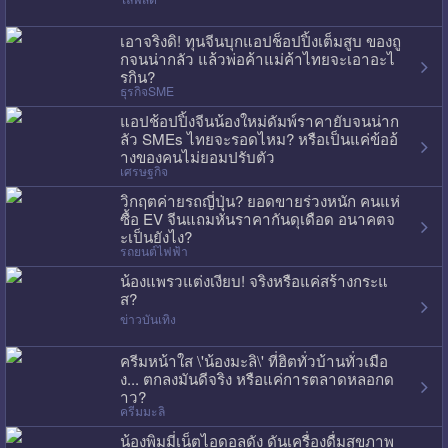
เอาจริงดิ! ทุนจีนบุกแอปช็อปปิ้งเต็มสูบ ของถู
กจนน่ากลัว แล้วพ่อค้าแม่ค้าไทยจะเอาอะไ
รกิน?
ธุรกิจSME
แอปช้อปปิ้งจีนน้องใหม่ดัมพ์ราคายับจนน่าก
ลัว SMEs ไทยจะรอดไหม? หรือเป็นแค่ข้ออ้
างของคนไม่ยอมปรับตัว
เศรษฐกิจ
วิกฤตค่ายรถญี่ปุ่น? ยอดขายร่วงหนัก คนแห่
ซื้อ EV จีนแถมหั่นราคากันดุเดือด อนาคตจ
ะเป็นยังไง?
รถยนต์ไฟฟ้า
น้องแพรวแต่งเงียบ! จริงหรือแค่สร้างกระแ
ส?
ข่าวบันเทิง
ครีมหน้าใส \'น้องมะลิ\' ที่ฮิตทั่วบ้านทั่วเมือ
ง... ตกลงมันดีจริง หรือแค่การตลาดหลอกด
าว?
ครีมมะลิ
น้องพิมมี่เน็ตไอดอลดัง ดันเครื่องดื่มสุขภาพ