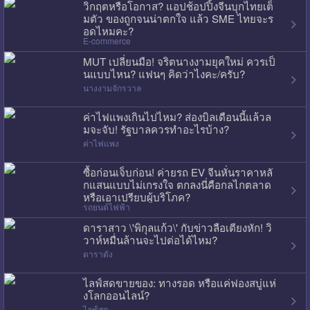
วิกฤตหรือโอกาส? แอปช้อปปิ้งจีนบุกไทยเต็
มตัว ของถูกจนน่าตกใจ แล้ว SME ไทยจะร
อดไหมคะ?
E-commerce
MUT เปลี่ยนมือ! จริตนางงามยุคใหม่ ควรเป็
นแบบไหน? แฟนๆ คิดว่าไงคะ/ครับ?
นางงามจักรวาล
ค่าไฟแพงเกินไปไหม? ส่องบิลเดือนนี้แล้วล
มจะจับ! รัฐบาลควรทำอะไรบ้าง?
ค่าไฟแพง
ซื้อก่อนเจ็บก่อน! ค่ายรถ EV จีนหั่นราคาหลั
กแสนแบบไม่เกรงใจ ตกลงนี่คือกลไกตลาด
หรือเอาเปรียบผู้บริโภค?
รถยนต์ไฟฟ้า
ดาราสาว \'พิกุลแก้ว\' กับข่าวลือเตียงหัก! วิ
วาห์หมื่นล้านจะไปต่อได้ไหม?
ดาราดัง
ไลฟ์สดขายของ: ทางรอด หรือแค่ฟองสบู่แห่
งโลกออนไลน์?
ไลฟ์สด