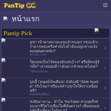
หน้าแรก
Pantip Pick
ดูข่าวฟ้าผ่าสนามบอลแล้วขนลุก! สรุปแล้วเ
ราควรหลบหรือทำยังไงถ้าต้องอยู่กลางแจ้ง
ตอนฝนตกหนัก?
สภาพอากาศ
ใครเคยเป็นไข้สมองอักเสบบ้าง? หรือมีคนรู้จั
กมั้ย? เล่าหน่อยดิว่ามันน่ากลัวขนาดไหน!?
ไข้สมองอักเสบ
ยุคนี้ \'มนุษย์เงินเดือน\' ยังต้องมี \'Side Hustl
e\' จริงไหม? หรือแค่คำปลุกใจให้เราเหนื่อย
ฟรี?
มนุษย์เงินเดือน
สงสัยมานาน... ทำไม YouTuber สายลุยถึงช
อบเอาชีวิตไปเสี่ยงในที่อันตราย? เพื่อคอนเท
นต์หรือเพื่ออะไรกันแน่?