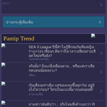
ดารา
อ่านกระทู้เพิ่มเติม
Pantip Trend
SEA V.League ปีนี้ทำไมรู้สึกฟอร์มทีมหญิงเ
ราแกว่งๆ เพื่อนๆ คิดว่าถึงเวลาเปลี่ยนถ่ายเลื
อดใหม่หรือยัง?
วอลเลย์บอลหญิง
จริงมั้ย? ยิ่งแก่ยิ่งเพื่อนหาย... หรือแค่เราเลือ
กคบคนน้อยลงวะ?
เพื่อน
เงินเดือนเท่าเดิม แต่ของแพงขึ้นทุกวัน! อยู่ยั
งไงไหวก่อน? ใครเป็นแบบนี้มาบ่นหน่อยดิ๊!
ค่าครองชีพ
ถามชาวพันทิปว่า... จริงไหมที่เค้าบอกว่า R