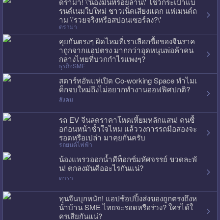
ดราม่า! \'น้องมิ้นท์ร้อยล้าน\' โชว์กระเป๋าแบ
รนด์เนมใบใหม่ ชาวเน็ตเสียงแตก แห่เมนต์ถ
าม \'รวยจริงหรือสปอนเซอร์ลง?\'
ดราม่า
คุยกันตรงๆ ผิดไหมที่เราเลือกซื้อของจีนราค
าถูกจากแอปตรง มากกว่าอุดหนุนพ่อค้าคน
กลางไทยที่บวกกำไรแพงๆ?
ธุรกิจSME
สตาร์ทอัพแห่เปิด Co-working Space ทำไมเ
ด็กจบใหม่ถึงไม่อยากทำงานออฟฟิศปกติ?
สังคม
รถ EV จีนลดราคาโหดเหี้ยมหลักแสน! คนซื้
อก่อนหน้าช้ำใจไหม แล้ววงการรถมือสองจะ
รอดหรือเปล่า มาคุยกันครับ
รถยนต์ไฟฟ้า
น้องแพรวออกน้ำดีท็อกซ์มหัศจรรย์ ขวดละพั
น! ตกลงมันคืออะไรกันแน่?
ดารา
ทุนจีนบุกหนัก! แอปช้อปปิ้งส่งของถูกตรงถึงห
น้าบ้าน SME ไทยจะรอดหรือร่วง? ใครได้ใ
ครเสียกันแน่?