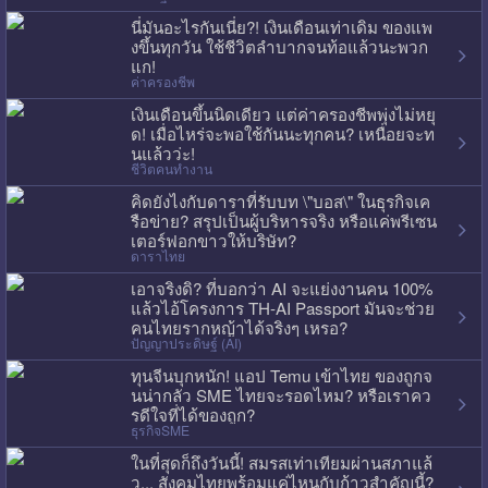
นี่มันอะไรกันเนี่ย?! เงินเดือนเท่าเดิม ของแพ
งขึ้นทุกวัน ใช้ชีวิตลำบากจนท้อแล้วนะพวก
แก!
ค่าครองชีพ
เงินเดือนขึ้นนิดเดียว แต่ค่าครองชีพพุ่งไม่หยุ
ด! เมื่อไหร่จะพอใช้กันนะทุกคน? เหนื่อยจะท
นแล้วว่ะ!
ชีวิตคนทำงาน
คิดยังไงกับดาราที่รับบท \"บอส\" ในธุรกิจเค
รือข่าย? สรุปเป็นผู้บริหารจริง หรือแค่พรีเซน
เตอร์ฟอกขาวให้บริษัท?
ดาราไทย
เอาจริงดิ? ที่บอกว่า AI จะแย่งงานคน 100%
แล้วไอ้โครงการ TH-AI Passport มันจะช่วย
คนไทยรากหญ้าได้จริงๆ เหรอ?
ปัญญาประดิษฐ์ (AI)
ทุนจีนบุกหนัก! แอป Temu เข้าไทย ของถูกจ
นน่ากลัว SME ไทยจะรอดไหม? หรือเราคว
รดีใจที่ได้ของถูก?
ธุรกิจSME
ในที่สุดก็ถึงวันนี้! สมรสเท่าเทียมผ่านสภาแล้
ว... สังคมไทยพร้อมแค่ไหนกับก้าวสำคัญนี้?