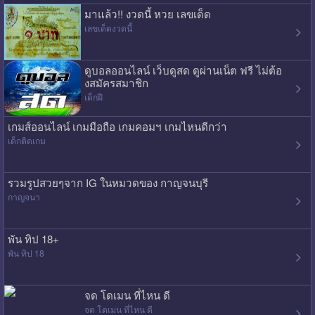
มาแล้ว!! งวดนี้ หวย เลขเด็ด
เลขเด็ดงวดนี้
ดูบอลออนไลน์ เว็บดูสด ดูผ่านเน็ต ฟรี ไม่ต้อ
งสมัครสมาชิก
เด็กฝี
เกมส์ออนไลน์ เกมมือถือ เกมคอมฯ เกมไหนดีกว่า
เด็กติดเกม
รวมรูปสวยๆจาก IG ในหมวดของ กาญจนบุรี
กาญจนา
พัน ทิป 18+
พัน ทิป 18
จด โดเมน ที่ไหน ดี
จด โดเมน ที่ไหน ดี