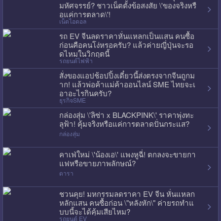
มหัศจรรย์? ชาวเน็ตตั้งข้อสงสัย \'ของจริงหรื
อแค่การตลาด\'!
เน็ตไอดอล
รถ EV จีนลดราคาหั่นแหลกเป็นแสน คนซื้อ
ก่อนคือคนโง่หรอครับ? แล้วค่ายญี่ปุ่นจะรอ
ดไหมในวิกฤตนี้
รถยนต์ไฟฟ้า
สั่งของแอปช้อปปิ้งเดี๋ยวนี้ส่งตรงจากจีนถูกม
าก! แล้วพ่อค้าแม่ค้าออนไลน์ SME ไทยจะเ
อาอะไรกินครับ?
ธุรกิจSME
กล่องสุ่ม \'ลิซ่า x BLACKPINK\' ราคาพุ่งทะ
ลุฟ้า! คุ้มจริงหรือแค่การตลาดปั่นกระแส?
กล่องสุ่ม
คาเฟ่ใหม่ \'น้องเอ\' แพงหูฉี่! ตกลงจะขายกา
แฟหรือขายภาพลักษณ์?
ดารา
ชวนคุย! มหกรรมลดราคา EV จีน หั่นแหลก
หลักแสน คนซื้อก่อน \"หลังหัก\" ค่ายรถทำแ
บบนี้จะได้คุ้มเสียไหม?
รถยนต์ EV