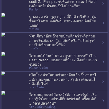
eddit คือ Pantip เวอร์ชั่นต่างประเทศ? คิดว่า
เหมือนหรือต่างกันยังไงบ้างครับ?
Pantip
ตกลง \'มาร์ค คูคูเรญ่า\' นี่คือตัวจริงที่เราทุ่ม
ซื้อมาโคตรแพงจริงๆ เหรอ? งงมาก ดิสคัสห
น่อยดิ!
ฟุตบอล
ทัศนศึกษาอีกแล้ว! รถบัสพลิกคว่ำหวิดสลด
ถามจริง..ถึงเวลา \'ยกเลิก\' หรือ \'ปรับปรุง\'
การไปเที่ยวแบบนี้รึยัง?
โรงเรียน
ใครเคยได้ยินตำนาน \'บูรพาอาถรรพ์\' (The
East Palace) ของเกาหลีบ้าง? ฟังแล้วขนลุก
ซู่เลยว่ะ
เรื่องสยองขวัญ
เบื่อมั้ย? น้ำมันเบนซินเอาอีกแล้ว ขึ้นราคาไ
ม่พักแถมคุณภาพสวนทาง สรุปเราต้องทนไ
ปถึงเมื่อไหร่
ราคาน้ำมัน
ใครเคยอุทธรณ์บัตรสวัสดิการแห่งรัฐบ้าง? อ
ยากรู้ว่าโอกาสผ่านมีกี่เปอร์เซ็นต์ หรือแค่เสี
ยเวลาเปล่าครับ?
บัตรสวัสดิการแห่งรัฐ