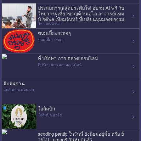
ประสบการณ์สุดประทับใจ! อบรม AI ฟรี กับ
วิทยากรผู้เชี่ยวชาญด้านเอไอ อาจารย์แชม
ป์ ธิติพล เทียมจันทร์ ที่เปลี่ยนมุมมองของผม
วิทยากรด้าน ai
ไปเลย
ขนมเปี๊ยะอร่อยๆ
ขนมเปี๊ยะอร่อยๆ
ที่ ปรึกษา การ ตลาด ออนไลน์
ที่ปรึกษาการตลาดออนไลน์
สืบสันดาน
สืบสันดาน ตอน จบ
โอลิมปิก
โอลิมปิก ปารีส
seeding pantip ในวันนี้ ยังนิยมอยู่มั้ย หรือ ย้
ายไป Lemon8 กันหมดแล้ว