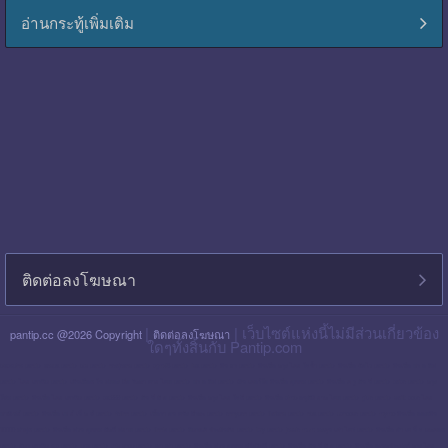
อ่านกระทู้เพิ่มเติม
ติดต่อลงโฆษณา
|
| เว็บไซต์แห่งนี้ไม่มีส่วนเกี่ยวข้อง
pantip.cc @2026 Copyright
ติดต่อลงโฆษณา
ใดๆทั้งสิ้นกับ Pantip.com
blackpink pantip
aespa pantip
bts pantip
newjeans pantip
cgm48 pantip
lisa pantip
สิน ธร pantip
สินเชื่อ กรุง ไทย ใจป้ำ pantip
สินเชื่อ ฉับไว pantip
สินเชื่อ พร อ มิส
pantip
ไทย เครดิต pantip
เส้นเลือด ใน สมอง ตีบ รักษา หาย ไหม pantip
พร อ มิส pantip
เงิน เทอร์โบ สินเชื่อ บุคคล pantip
สินเชื่อ ท รู มัน นี่ pantip
twice pantip
กรุง
โซล pantip
สินเชื่อ ไทย เครดิต pantip
cat999 pantip
มัน นี่ ฮั บ pantip
สินเชื่อ กรุง ไทย ใจดี pantip
สินเชื่อ cimb อนุมัติ ยาก ไหม pantip
gidle pantip
swift code ไทย
พาณิชย์ pantip
สินเชื่อ เพ ย์ เน็ ก ซ์ pantip
refinn pantip
เชื้อรา บน หนัง ศีรษะ pantip
enhypen pantip
fiwfans pantip
nba pantip
uchoose pantip
mymo สินเชื่อ ออมสิน
10000 ล่าสุด pantip
สินเชื่อ ส่วน บุคคล ศักดิ์ สยาม pantip
finnix pantip
มิตรแท้ ประกันภัย pantip
itzy pantip
jessie mum ลงทุน เท่า ไหร่ pantip
สินเชื่อ บํา เห น็ จ ตกทอด
pantip
บัตร เครดิต ktc pantip
lpga pantip
this shop pantip
ญา ญ่า pantip
สินเชื่อ ส่วน บุคคล ศรีสวัสดิ์ pantip
สินเชื่อ มัน นี่ ฮั บ pantip
สินเชื่อ อเนกประสงค์ กรุง ไทย