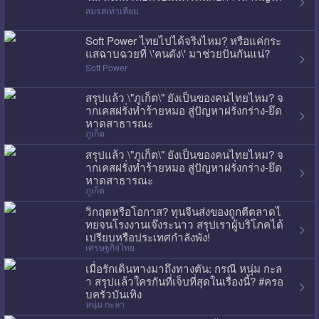
สมรสเท่าเทียม
Soft Power ไทยไปได้จริงไหม? หรือแค่กระ
แสฉาบฉวยที่ \'คนดัง\' มาช่วยปั่นกันแน่?
Soft Power
สรุปแล้ว \"ภูเก็ต\" ยังเป็นของคนไทยไหม? จ
ากเคสฝรั่งทำร้ายหมอ สู่ปัญหาฝรั่งกร่าง-ยึด
หาดสาธารณะ
ภูเก็ต
สรุปแล้ว \"ภูเก็ต\" ยังเป็นของคนไทยไหม? จ
ากเคสฝรั่งทำร้ายหมอ สู่ปัญหาฝรั่งกร่าง-ยึด
หาดสาธารณะ
ภูเก็ต
วิกฤตหรือโอกาส? ทุนจีนส่งของถูกตีตลาดไ
ทยจนโรงงานเจ๊งระนาว สรุปเราผู้บริโภคได้
เปรียบหรือประเทศกำลังพัง!
เศรษฐกิจไทย
เมื่อรักเดินทางมาถึงทางตัน: กรณี หนุ่ม กะล
า สรุปแล้วใครกันที่เจ็บที่สุดในเรื่องนี้? #ครอ
บครัวบันเทิง
หนุ่ม กะลา