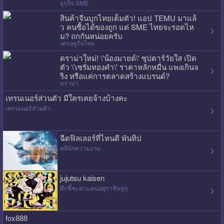
ธุรกิจ SME
สินค้าจีนบุกไทยเต็มตัว! แอป TEMU มาแล้
ว คนซื้อได้ของถูก แต่ SME ไทยจะรอดไห
ม? ถกกันหน่อยครับ
เศรษฐกิจไทย
ดราม่าใหม่! \'น้องมายด์\' ซุปตาร์วัยใส เปิด
ตัว \'เซรั่มทองคำ\' ราคาหลักหมื่น แพงเกินจ
ริง หรือแค่การตลาดสร้างแบรนด์?
ดราม่า
เทรนเนอร์ส่วนตัว มีใครเคยจ้างบ้างคะ
เทรนเนอร์ส่วนตัว
ฉีดฟิลเลอร์ที่ไหนดี พันทิป
คลินิกความงาม
jujutsu kaisen
ศึกชี้ชะตาแดนอสุราชินจุกุ
fox888