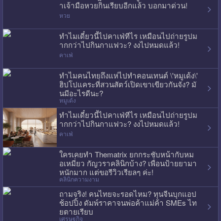
าเจ้ามือหวยกินเรียบอีกแล้ว บอกมาด่วน!
หวย
ทำไมเดี๋ยวนี้ไปคาเฟ่ทีไร เหมือนไปถ่ายรูปม
ากกว่าไปกินกาแฟวะ? งงไปหมดแล้ว!
คาเฟ่
ทำไมคนไทยถึงแห่ไปทำคอนเทนต์ \'หมูเด้ง\'
ฮิปโปแคระที่สวนสัตว์เปิดเขาเขียวกันจัง? มั
นมีอะไรดีนะ?
หมูเด้ง
ทำไมเดี๋ยวนี้ไปคาเฟ่ทีไร เหมือนไปถ่ายรูปม
ากกว่าไปกินกาแฟวะ? งงไปหมดแล้ว!
คาเฟ่
ใครเคยทำ Thematrix ยกกระชับหน้ากับหม
อเหมี่ยว กัญวราคลินิกบ้าง? เพื่อนป้ายยามา
หนักมาก แต่ขอรีวิวเรียลๆ ค่ะ!
คลินิกความงาม
ถามจริง! คนไทยจะรอดไหม? ทุนจีนบุกแอป
ช้อปปิ้ง ดัมพ์ราคาจนพ่อค้าแม่ค้า SMEs ไท
ยตายเรียบ
เศรษฐกิจ