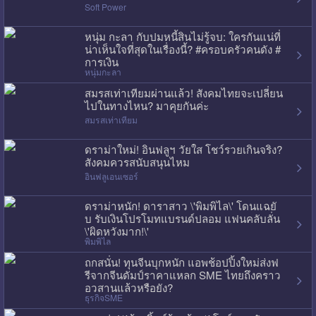
Soft Power
หนุ่ม กะลา กับปมหนี้สินไม่รู้จบ: ใครกันแน่ที่
น่าเห็นใจที่สุดในเรื่องนี้? #ครอบครัวคนดัง #
การเงิน
หนุ่มกะลา
สมรสเท่าเทียมผ่านแล้ว! สังคมไทยจะเปลี่ยน
ไปในทางไหน? มาคุยกันค่ะ
สมรสเท่าเทียม
ดราม่าใหม่! อินฟลูฯ วัยใส โชว์รวยเกินจริง?
สังคมควรสนับสนุนไหม
อินฟลูเอนเซอร์
ดราม่าหนัก! ดาราสาว \'พิมพิไล\' โดนแฉยั
บ รับเงินโปรโมทแบรนด์ปลอม แฟนคลับลั่น
\'ผิดหวังมาก!\'
พิมพิไล
ถกสนั่น! ทุนจีนบุกหนัก แอพช้อปปิ้งใหม่ส่งฟ
รีจากจีนดัมป์ราคาแหลก SME ไทยถึงคราว
อวสานแล้วหรือยัง?
ธุรกิจSME