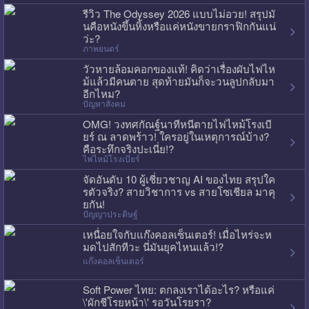
รีวิว The Odyssey 2026 แบบไม่อวย! สรุปมั
นคือหนังขึ้นหิ้งหรือแค่หนังขายกราฟิกกันแน่
ว่ะ?
ภาพยนตร์
วัวหายล้อมคอกของแท้! คิดว่าเรื่องผับไฟไห
ม้แล้วมีคนตาย สุดท้ายมันก็จะวนลูปกลับมา
อีกไหม?
ปัญหาสังคม
OMG! วงทศกัณฐ์นาทีหนีตายไฟไหม้โรงเบี
ยร์ ณ ลาดพร้าว! ใครอยู่ในเหตุการณ์บ้าง?
คือระทึกจริงปะเนี่ย!?
ไฟไหม้โรงเบียร์
จัดอันดับ 10 ผู้เชี่ยวชาญ AI ของไทย สรุปใค
รตัวจริง? สายวิชาการ vs สายโซเชียล มาคุ
ยกัน!
ปัญญาประดิษฐ์
เหนื่อยใจกับแก๊งคอลเซ็นเตอร์! เมื่อไหร่จะห
มดไปสักทีวะ นี่มันยุคไหนแล้ว!?
แก๊งคอลเซ็นเตอร์
Soft Power ไทย: ตกลงเราได้อะไร? หรือแค่
\'ผักชีโรยหน้า\' รอวันโรยรา?