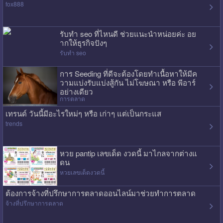
fox888
รับทำ seo ที่ไหนดี ช่วยแนะนำหน่อยค่ะ อย
ากให้ธุรกิจปังๆ
รับทำ seo
การ Seeding ที่ดีจะต้องโดยทำเนื้อหาให้มีค
วามแบ่งรับแบ่งสู้กัน ไม่โฆษณา หรือ พีอาร์
อย่างเดียว
การตลาด
เทรนด์ วันนี้มีอะไรใหม่ๆ หรือ เก่าๆ แต่เป็นกระแส
trends
หวย pantip เลขเด็ด งวดนี้ มาไกลจากต่างแ
ดน
หวยเลขเด็ดงวดนี้
ต้องการจ้างที่ปรึกษาการตลาดออนไลน์มาช่วยทำการตลาด
จ้างที่ปรึกษาการตลาด