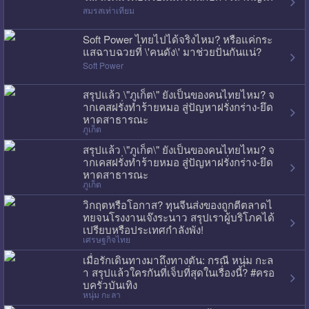
สมรสเท่าเทียม
Soft Power ไทยไปได้จริงไหม? หรือแค่กระ
แสฉาบฉวยที่ \'คนดัง\' มาช่วยปั่นกันแน่?
Soft Power
สรุปแล้ว \"ภูเก็ต\" ยังเป็นของคนไทยไหม? จ
ากเคสฝรั่งทำร้ายหมอ สู่ปัญหาฝรั่งกร่าง-ยึด
หาดสาธารณะ
ภูเก็ต
สรุปแล้ว \"ภูเก็ต\" ยังเป็นของคนไทยไหม? จ
ากเคสฝรั่งทำร้ายหมอ สู่ปัญหาฝรั่งกร่าง-ยึด
หาดสาธารณะ
ภูเก็ต
วิกฤตหรือโอกาส? ทุนจีนส่งของถูกตีตลาดไ
ทยจนโรงงานเจ๊งระนาว สรุปเราผู้บริโภคได้
เปรียบหรือประเทศกำลังพัง!
เศรษฐกิจไทย
เมื่อรักเดินทางมาถึงทางตัน: กรณี หนุ่ม กะล
า สรุปแล้วใครกันที่เจ็บที่สุดในเรื่องนี้? #ครอ
บครัวบันเทิง
หนุ่ม กะลา