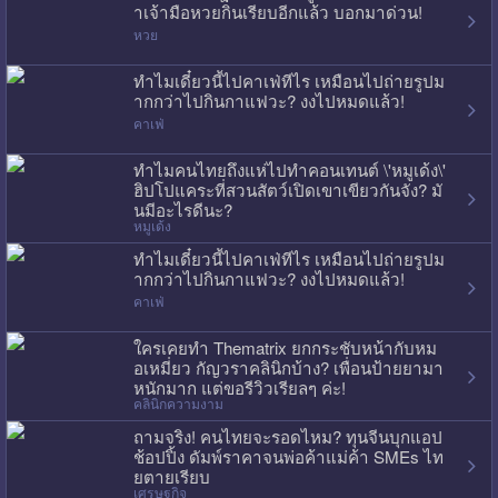
าเจ้ามือหวยกินเรียบอีกแล้ว บอกมาด่วน!
หวย
ทำไมเดี๋ยวนี้ไปคาเฟ่ทีไร เหมือนไปถ่ายรูปม
ากกว่าไปกินกาแฟวะ? งงไปหมดแล้ว!
คาเฟ่
ทำไมคนไทยถึงแห่ไปทำคอนเทนต์ \'หมูเด้ง\'
ฮิปโปแคระที่สวนสัตว์เปิดเขาเขียวกันจัง? มั
นมีอะไรดีนะ?
หมูเด้ง
ทำไมเดี๋ยวนี้ไปคาเฟ่ทีไร เหมือนไปถ่ายรูปม
ากกว่าไปกินกาแฟวะ? งงไปหมดแล้ว!
คาเฟ่
ใครเคยทำ Thematrix ยกกระชับหน้ากับหม
อเหมี่ยว กัญวราคลินิกบ้าง? เพื่อนป้ายยามา
หนักมาก แต่ขอรีวิวเรียลๆ ค่ะ!
คลินิกความงาม
ถามจริง! คนไทยจะรอดไหม? ทุนจีนบุกแอป
ช้อปปิ้ง ดัมพ์ราคาจนพ่อค้าแม่ค้า SMEs ไท
ยตายเรียบ
เศรษฐกิจ