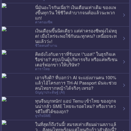
นี่มันอะไรกันเนี่ย?! เงินเดือนเท่าเดิม ของแพ
งขึ้นทุกวัน ใช้ชีวิตลำบากจนท้อแล้วนะพวก
แก!
ค่าครองชีพ
เงินเดือนขึ้นนิดเดียว แต่ค่าครองชีพพุ่งไม่หยุ
ด! เมื่อไหร่จะพอใช้กันนะทุกคน? เหนื่อยจะท
นแล้วว่ะ!
ชีวิตคนทำงาน
คิดยังไงกับดาราที่รับบท \"บอส\" ในธุรกิจเค
รือข่าย? สรุปเป็นผู้บริหารจริง หรือแค่พรีเซน
เตอร์ฟอกขาวให้บริษัท?
ดาราไทย
เอาจริงดิ? ที่บอกว่า AI จะแย่งงานคน 100%
แล้วไอ้โครงการ TH-AI Passport มันจะช่วย
คนไทยรากหญ้าได้จริงๆ เหรอ?
ปัญญาประดิษฐ์ (AI)
ทุนจีนบุกหนัก! แอป Temu เข้าไทย ของถูกจ
นน่ากลัว SME ไทยจะรอดไหม? หรือเราคว
รดีใจที่ได้ของถูก?
ธุรกิจSME
ในที่สุดก็ถึงวันนี้! สมรสเท่าเทียมผ่านสภาแล้
ว... สังคมไทยพร้อมแค่ไหนกับก้าวสำคัญนี้?