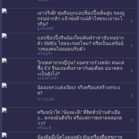
เอาจริงดิ! ทุนจีนบุกแอปช็อปปิ้งเต็มสูบ ของถู
กจนน่ากลัว แล้วพ่อค้าแม่ค้าไทยจะเอาอะไ
รกิน?
ธุรกิจSME
แอปช้อปปิ้งจีนน้องใหม่ดัมพ์ราคายับจนน่าก
ลัว SMEs ไทยจะรอดไหม? หรือเป็นแค่ข้ออ้
างของคนไม่ยอมปรับตัว
เศรษฐกิจ
วิกฤตค่ายรถญี่ปุ่น? ยอดขายร่วงหนัก คนแห่
ซื้อ EV จีนแถมหั่นราคากันดุเดือด อนาคตจ
ะเป็นยังไง?
รถยนต์ไฟฟ้า
น้องแพรวแต่งเงียบ! จริงหรือแค่สร้างกระแ
ส?
ข่าวบันเทิง
ครีมหน้าใส \'น้องมะลิ\' ที่ฮิตทั่วบ้านทั่วเมือ
ง... ตกลงมันดีจริง หรือแค่การตลาดหลอกด
าว?
ครีมมะลิ
น้องพิมมี่เน็ตไอดอลดัง ดันเครื่องดื่มสุขภาพ