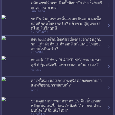
มหัศจรรย์? ชาวเน็ตตั้งข้อสงสัย \'ของจริงหรื
อแค่การตลาด\'!
เน็ตไอดอล
รถ EV จีนลดราคาหั่นแหลกเป็นแสน คนซื้อ
ก่อนคือคนโง่หรอครับ? แล้วค่ายญี่ปุ่นจะรอ
ดไหมในวิกฤตนี้
รถยนต์ไฟฟ้า
สั่งของแอปช้อปปิ้งเดี๋ยวนี้ส่งตรงจากจีนถูกม
าก! แล้วพ่อค้าแม่ค้าออนไลน์ SME ไทยจะเ
อาอะไรกินครับ?
ธุรกิจSME
กล่องสุ่ม \'ลิซ่า x BLACKPINK\' ราคาพุ่งทะ
ลุฟ้า! คุ้มจริงหรือแค่การตลาดปั่นกระแส?
กล่องสุ่ม
คาเฟ่ใหม่ \'น้องเอ\' แพงหูฉี่! ตกลงจะขายกา
แฟหรือขายภาพลักษณ์?
ดารา
ชวนคุย! มหกรรมลดราคา EV จีน หั่นแหลก
หลักแสน คนซื้อก่อน \"หลังหัก\" ค่ายรถทำแ
บบนี้จะได้คุ้มเสียไหม?
รถยนต์ EV