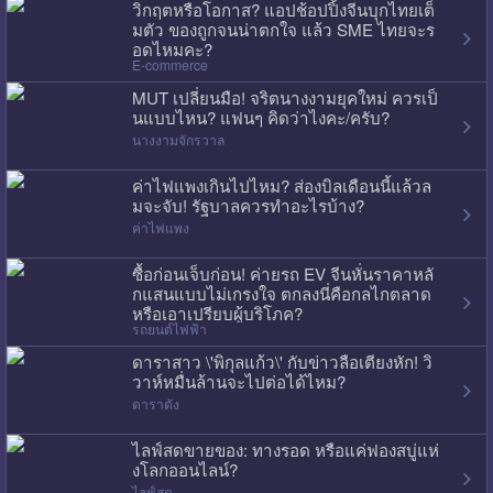
วิกฤตหรือโอกาส? แอปช้อปปิ้งจีนบุกไทยเต็
มตัว ของถูกจนน่าตกใจ แล้ว SME ไทยจะร
อดไหมคะ?
E-commerce
MUT เปลี่ยนมือ! จริตนางงามยุคใหม่ ควรเป็
นแบบไหน? แฟนๆ คิดว่าไงคะ/ครับ?
นางงามจักรวาล
ค่าไฟแพงเกินไปไหม? ส่องบิลเดือนนี้แล้วล
มจะจับ! รัฐบาลควรทำอะไรบ้าง?
ค่าไฟแพง
ซื้อก่อนเจ็บก่อน! ค่ายรถ EV จีนหั่นราคาหลั
กแสนแบบไม่เกรงใจ ตกลงนี่คือกลไกตลาด
หรือเอาเปรียบผู้บริโภค?
รถยนต์ไฟฟ้า
ดาราสาว \'พิกุลแก้ว\' กับข่าวลือเตียงหัก! วิ
วาห์หมื่นล้านจะไปต่อได้ไหม?
ดาราดัง
ไลฟ์สดขายของ: ทางรอด หรือแค่ฟองสบู่แห่
งโลกออนไลน์?
ไลฟ์สด