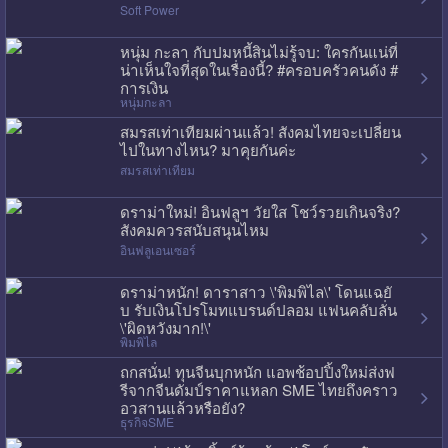
Soft Power
หนุ่ม กะลา กับปมหนี้สินไม่รู้จบ: ใครกันแน่ที่
น่าเห็นใจที่สุดในเรื่องนี้? #ครอบครัวคนดัง #
การเงิน
หนุ่มกะลา
สมรสเท่าเทียมผ่านแล้ว! สังคมไทยจะเปลี่ยน
ไปในทางไหน? มาคุยกันค่ะ
สมรสเท่าเทียม
ดราม่าใหม่! อินฟลูฯ วัยใส โชว์รวยเกินจริง?
สังคมควรสนับสนุนไหม
อินฟลูเอนเซอร์
ดราม่าหนัก! ดาราสาว \'พิมพิไล\' โดนแฉยั
บ รับเงินโปรโมทแบรนด์ปลอม แฟนคลับลั่น
\'ผิดหวังมาก!\'
พิมพิไล
ถกสนั่น! ทุนจีนบุกหนัก แอพช้อปปิ้งใหม่ส่งฟ
รีจากจีนดัมป์ราคาแหลก SME ไทยถึงคราว
อวสานแล้วหรือยัง?
ธุรกิจSME