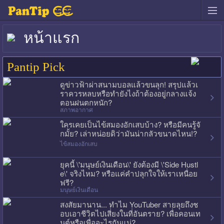
หน้าแรก
Pantip Pick
ดูข่าวฟ้าผ่าสนามบอลแล้วขนลุก! สรุปแล้วเ
ราควรหลบหรือทำยังไงถ้าต้องอยู่กลางแจ้ง
ตอนฝนตกหนัก?
สภาพอากาศ
ใครเคยเป็นไข้สมองอักเสบบ้าง? หรือมีคนรู้จั
กมั้ย? เล่าหน่อยดิว่ามันน่ากลัวขนาดไหน!?
ไข้สมองอักเสบ
ยุคนี้ \'มนุษย์เงินเดือน\' ยังต้องมี \'Side Hustl
e\' จริงไหม? หรือแค่คำปลุกใจให้เราเหนื่อย
ฟรี?
มนุษย์เงินเดือน
สงสัยมานาน... ทำไม YouTuber สายลุยถึงช
อบเอาชีวิตไปเสี่ยงในที่อันตราย? เพื่อคอนเท
นต์หรือเพื่ออะไรกันแน่?