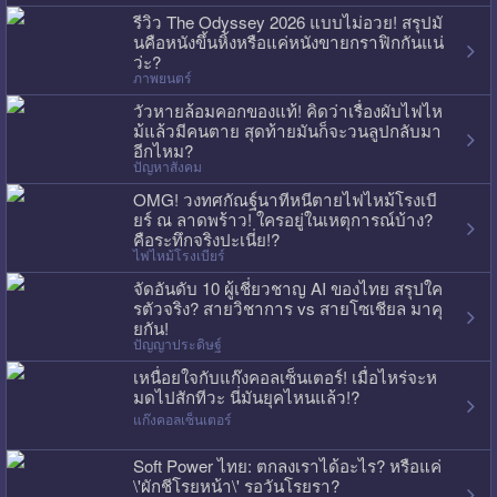
รีวิว The Odyssey 2026 แบบไม่อวย! สรุปมั
นคือหนังขึ้นหิ้งหรือแค่หนังขายกราฟิกกันแน่
ว่ะ?
ภาพยนตร์
วัวหายล้อมคอกของแท้! คิดว่าเรื่องผับไฟไห
ม้แล้วมีคนตาย สุดท้ายมันก็จะวนลูปกลับมา
อีกไหม?
ปัญหาสังคม
OMG! วงทศกัณฐ์นาทีหนีตายไฟไหม้โรงเบี
ยร์ ณ ลาดพร้าว! ใครอยู่ในเหตุการณ์บ้าง?
คือระทึกจริงปะเนี่ย!?
ไฟไหม้โรงเบียร์
จัดอันดับ 10 ผู้เชี่ยวชาญ AI ของไทย สรุปใค
รตัวจริง? สายวิชาการ vs สายโซเชียล มาคุ
ยกัน!
ปัญญาประดิษฐ์
เหนื่อยใจกับแก๊งคอลเซ็นเตอร์! เมื่อไหร่จะห
มดไปสักทีวะ นี่มันยุคไหนแล้ว!?
แก๊งคอลเซ็นเตอร์
Soft Power ไทย: ตกลงเราได้อะไร? หรือแค่
\'ผักชีโรยหน้า\' รอวันโรยรา?