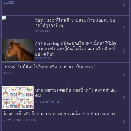
fox888
รับทำ seo ที่ไหนดี ช่วยแนะนำหน่อยค่ะ อย
ากให้ธุรกิจปังๆ
รับทำ seo
การ Seeding ที่ดีจะต้องโดยทำเนื้อหาให้มีค
วามแบ่งรับแบ่งสู้กัน ไม่โฆษณา หรือ พีอาร์
อย่างเดียว
การตลาด
เทรนด์ วันนี้มีอะไรใหม่ๆ หรือ เก่าๆ แต่เป็นกระแส
trends
หวย pantip เลขเด็ด งวดนี้ มาไกลจากต่างแ
ดน
หวยเลขเด็ดงวดนี้
ต้องการจ้างที่ปรึกษาการตลาดออนไลน์มาช่วยทำการตลาด
จ้างที่ปรึกษาการตลาด