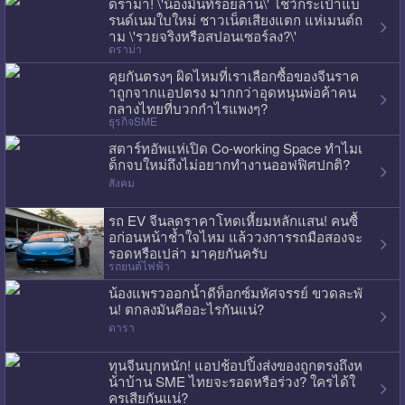
ดราม่า! \'น้องมิ้นท์ร้อยล้าน\' โชว์กระเป๋าแบ
รนด์เนมใบใหม่ ชาวเน็ตเสียงแตก แห่เมนต์ถ
าม \'รวยจริงหรือสปอนเซอร์ลง?\'
ดราม่า
คุยกันตรงๆ ผิดไหมที่เราเลือกซื้อของจีนราค
าถูกจากแอปตรง มากกว่าอุดหนุนพ่อค้าคน
กลางไทยที่บวกกำไรแพงๆ?
ธุรกิจSME
สตาร์ทอัพแห่เปิด Co-working Space ทำไมเ
ด็กจบใหม่ถึงไม่อยากทำงานออฟฟิศปกติ?
สังคม
รถ EV จีนลดราคาโหดเหี้ยมหลักแสน! คนซื้
อก่อนหน้าช้ำใจไหม แล้ววงการรถมือสองจะ
รอดหรือเปล่า มาคุยกันครับ
รถยนต์ไฟฟ้า
น้องแพรวออกน้ำดีท็อกซ์มหัศจรรย์ ขวดละพั
น! ตกลงมันคืออะไรกันแน่?
ดารา
ทุนจีนบุกหนัก! แอปช้อปปิ้งส่งของถูกตรงถึงห
น้าบ้าน SME ไทยจะรอดหรือร่วง? ใครได้ใ
ครเสียกันแน่?