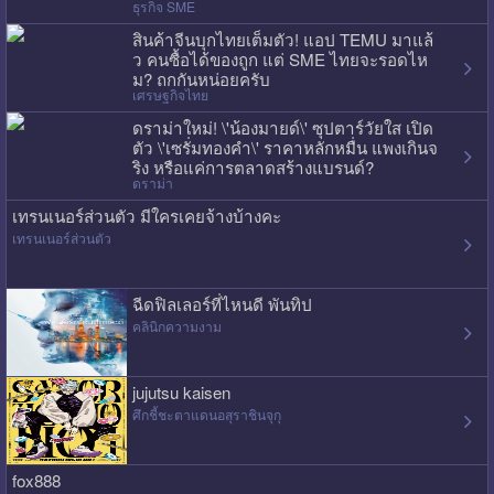
ธุรกิจ SME
สินค้าจีนบุกไทยเต็มตัว! แอป TEMU มาแล้
ว คนซื้อได้ของถูก แต่ SME ไทยจะรอดไห
ม? ถกกันหน่อยครับ
เศรษฐกิจไทย
ดราม่าใหม่! \'น้องมายด์\' ซุปตาร์วัยใส เปิด
ตัว \'เซรั่มทองคำ\' ราคาหลักหมื่น แพงเกินจ
ริง หรือแค่การตลาดสร้างแบรนด์?
ดราม่า
เทรนเนอร์ส่วนตัว มีใครเคยจ้างบ้างคะ
เทรนเนอร์ส่วนตัว
ฉีดฟิลเลอร์ที่ไหนดี พันทิป
คลินิกความงาม
jujutsu kaisen
ศึกชี้ชะตาแดนอสุราชินจุกุ
fox888