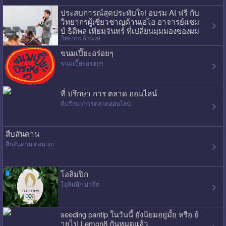
ประสบการณ์สุดประทับใจ! อบรม AI ฟรี กับ
วิทยากรผู้เชี่ยวชาญด้านเอไอ อาจารย์แชม
ป์ ธิติพล เทียมจันทร์ ที่เปลี่ยนมุมมองของผม
วิทยากรด้าน ai
ไปเลย
ขนมเปี๊ยะอร่อยๆ
ขนมเปี๊ยะอร่อยๆ
ที่ ปรึกษา การ ตลาด ออนไลน์
ที่ปรึกษาการตลาดออนไลน์
สืบสันดาน
สืบสันดาน ตอน จบ
โอลิมปิก
โอลิมปิก ปารีส
seeding pantip ในวันนี้ ยังนิยมอยู่มั้ย หรือ ย้
ายไป Lemon8 กันหมดแล้ว