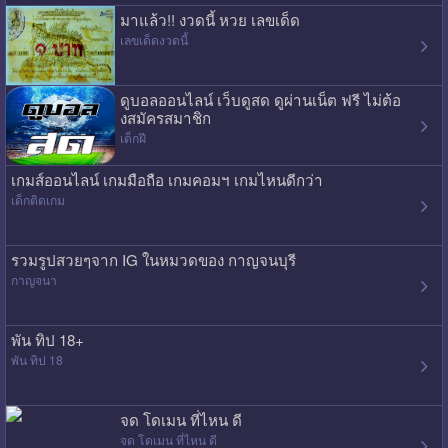
มาแล้ว!! งวดนี้ หวย เลขเด็ด
เลขเด็ดงวดนี้
ดูบอลออนไลน์ เว็บดูสด ดูผ่านเน็ต ฟรี ไม่ต้อ
งสมัครสมาชิก
เด็กฝี
เกมส์ออนไลน์ เกมมือถือ เกมคอมฯ เกมไหนดีกว่า
เด็กติดเกม
รวมรูปสวยๆจาก IG ในหมวดของ กาญจนบุรี
กาญจนา
พัน ทิป 18+
พัน ทิป 18
จด โดเมน ที่ไหน ดี
จด โดเมน ที่ไหน ดี