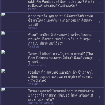
eddit คือ Pantip เวอร์ชั่นต่างประเทศ? คิดว่า
เหมือนหรือต่างกันยังไงบ้างครับ?
Pantip
ตกลง \'มาร์ค คูคูเรญ่า\' นี่คือตัวจริงที่เราทุ่ม
ซื้อมาโคตรแพงจริงๆ เหรอ? งงมาก ดิสคัสห
น่อยดิ!
ฟุตบอล
ทัศนศึกษาอีกแล้ว! รถบัสพลิกคว่ำหวิดสลด
ถามจริง..ถึงเวลา \'ยกเลิก\' หรือ \'ปรับปรุง\'
การไปเที่ยวแบบนี้รึยัง?
โรงเรียน
ใครเคยได้ยินตำนาน \'บูรพาอาถรรพ์\' (The
East Palace) ของเกาหลีบ้าง? ฟังแล้วขนลุก
ซู่เลยว่ะ
เรื่องสยองขวัญ
เบื่อมั้ย? น้ำมันเบนซินเอาอีกแล้ว ขึ้นราคาไ
ม่พักแถมคุณภาพสวนทาง สรุปเราต้องทนไ
ปถึงเมื่อไหร่
ราคาน้ำมัน
ใครเคยอุทธรณ์บัตรสวัสดิการแห่งรัฐบ้าง? อ
ยากรู้ว่าโอกาสผ่านมีกี่เปอร์เซ็นต์ หรือแค่เสี
ยเวลาเปล่าครับ?
บัตรสวัสดิการแห่งรัฐ