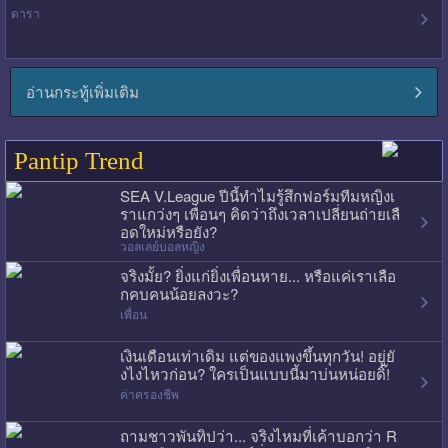
ดารา
อ่านกระทู้เพิ่มเติม
Pantip Trend
SEA V.League ปีนี้ทำไมรู้สึกฟอร์มทีมหญิงเ
ราแกว่งๆ เพื่อนๆ คิดว่าถึงเวลาเปลี่ยนถ่ายเลื
อดใหม่หรือยัง?
วอลเลย์บอลหญิง
จริงมั้ย? ยิ่งแก่ยิ่งเพื่อนหาย... หรือแค่เราเลือ
กคบคนน้อยลงวะ?
เพื่อน
เงินเดือนเท่าเดิม แต่ของแพงขึ้นทุกวัน! อยู่ยั
งไงไหวก่อน? ใครเป็นแบบนี้มาบ่นหน่อยดิ๊!
ค่าครองชีพ
ถามชาวพันทิปว่า... จริงไหมที่เค้าบอกว่า R