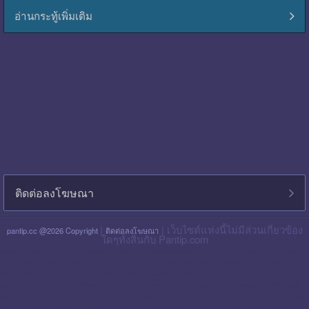
อ่านกระทู้เพิ่มเติม
ติดต่อลงโฆษณา
|
| เว็บไซต์แห่งนี้ไม่มีส่วนเกี่ยวข้อง
pantip.cc @2026 Copyright
ติดต่อลงโฆษณา
ใดๆทั้งสิ้นกับ Pantip.com
blackpink pantip
aespa pantip
bts pantip
newjeans pantip
cgm48 pantip
lisa pantip
สิน ธร pantip
สินเชื่อ กรุง ไทย ใจป้ำ pantip
สินเชื่อ ฉับไว pantip
สินเชื่อ พร อ มิส
pantip
ไทย เครดิต pantip
เส้นเลือด ใน สมอง ตีบ รักษา หาย ไหม pantip
พร อ มิส pantip
เงิน เทอร์โบ สินเชื่อ บุคคล pantip
สินเชื่อ ท รู มัน นี่ pantip
twice pantip
กรุง
โซล pantip
สินเชื่อ ไทย เครดิต pantip
cat999 pantip
มัน นี่ ฮั บ pantip
สินเชื่อ กรุง ไทย ใจดี pantip
สินเชื่อ cimb อนุมัติ ยาก ไหม pantip
gidle pantip
swift code ไทย
พาณิชย์ pantip
สินเชื่อ เพ ย์ เน็ ก ซ์ pantip
refinn pantip
เชื้อรา บน หนัง ศีรษะ pantip
enhypen pantip
fiwfans pantip
nba pantip
uchoose pantip
mymo สินเชื่อ ออมสิน
10000 ล่าสุด pantip
สินเชื่อ ส่วน บุคคล ศักดิ์ สยาม pantip
finnix pantip
มิตรแท้ ประกันภัย pantip
itzy pantip
jessie mum ลงทุน เท่า ไหร่ pantip
สินเชื่อ บํา เห น็ จ ตกทอด
pantip
บัตร เครดิต ktc pantip
lpga pantip
this shop pantip
ญา ญ่า pantip
สินเชื่อ ส่วน บุคคล ศรีสวัสดิ์ pantip
สินเชื่อ มัน นี่ ฮั บ pantip
สินเชื่อ อเนกประสงค์ กรุง ไทย