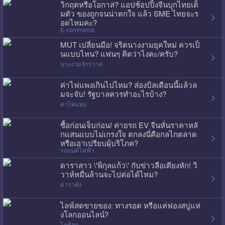
วิกฤตหรือโอกาส? แอปช้อปปิ้งจีนบุกไทยเต็
มตัว ของถูกจนน่าตกใจ แล้ว SME ไทยจะร
อดไหมคะ?
E-commerce
MUT เปลี่ยนมือ! จริตนางงามยุคใหม่ ควรเป็
นแบบไหน? แฟนๆ คิดว่าไงคะ/ครับ?
นางงามจักรวาล
ค่าไฟแพงเกินไปไหม? ส่องบิลเดือนนี้แล้วล
มจะจับ! รัฐบาลควรทำอะไรบ้าง?
ค่าไฟแพง
ซื้อก่อนเจ็บก่อน! ค่ายรถ EV จีนหั่นราคาหลั
กแสนแบบไม่เกรงใจ ตกลงนี่คือกลไกตลาด
หรือเอาเปรียบผู้บริโภค?
รถยนต์ไฟฟ้า
ดาราสาว \'พิกุลแก้ว\' กับข่าวลือเตียงหัก! วิ
วาห์หมื่นล้านจะไปต่อได้ไหม?
ดาราดัง
ไลฟ์สดขายของ: ทางรอด หรือแค่ฟองสบู่แห่
งโลกออนไลน์?
ไลฟ์สด