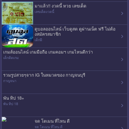
มาแล้ว!! งวดนี้ หวย เลขเด็ด
เลขเด็ดงวดนี้
ดูบอลออนไลน์ เว็บดูสด ดูผ่านเน็ต ฟรี ไม่ต้อ
งสมัครสมาชิก
เด็กฝี
เกมส์ออนไลน์ เกมมือถือ เกมคอมฯ เกมไหนดีกว่า
เด็กติดเกม
รวมรูปสวยๆจาก IG ในหมวดของ กาญจนบุรี
กาญจนา
พัน ทิป 18+
พัน ทิป 18
จด โดเมน ที่ไหน ดี
จด โดเมน ที่ไหน ดี