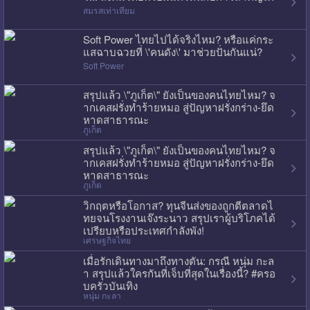
สมรสเท่าเทียม
Soft Power ไทยไปได้จริงไหม? หรือแค่กระ
แสฉาบฉวยที่ \'คนดัง\' มาช่วยปั่นกันแน่?
Soft Power
สรุปแล้ว \"ภูเก็ต\" ยังเป็นของคนไทยไหม? จ
ากเคสฝรั่งทำร้ายหมอ สู่ปัญหาฝรั่งกร่าง-ยึด
หาดสาธารณะ
ภูเก็ต
สรุปแล้ว \"ภูเก็ต\" ยังเป็นของคนไทยไหม? จ
ากเคสฝรั่งทำร้ายหมอ สู่ปัญหาฝรั่งกร่าง-ยึด
หาดสาธารณะ
ภูเก็ต
วิกฤตหรือโอกาส? ทุนจีนส่งของถูกตีตลาดไ
ทยจนโรงงานเจ๊งระนาว สรุปเราผู้บริโภคได้
เปรียบหรือประเทศกำลังพัง!
เศรษฐกิจไทย
เมื่อรักเดินทางมาถึงทางตัน: กรณี หนุ่ม กะล
า สรุปแล้วใครกันที่เจ็บที่สุดในเรื่องนี้? #ครอ
บครัวบันเทิง
หนุ่ม กะลา