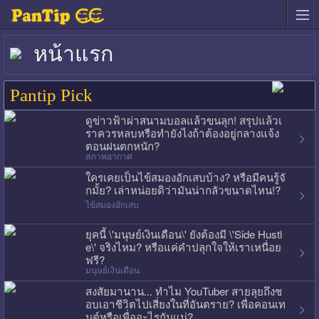
หน้าแรก
Pantip Pick
ดูข่าวฟ้าผ่าสนามบอลแล้วขนลุก! สรุปแล้วเ
ราควรหลบหรือทำยังไงถ้าต้องอยู่กลางแจ้ง
ตอนฝนตกหนัก?
สภาพอากาศ
ใครเคยเป็นไข้สมองอักเสบบ้าง? หรือมีคนรู้จั
กมั้ย? เล่าหน่อยดิว่ามันน่ากลัวขนาดไหน!?
ไข้สมองอักเสบ
ยุคนี้ \'มนุษย์เงินเดือน\' ยังต้องมี \'Side Hustl
e\' จริงไหม? หรือแค่คำปลุกใจให้เราเหนื่อย
ฟรี?
มนุษย์เงินเดือน
สงสัยมานาน... ทำไม YouTuber สายลุยถึงช
อบเอาชีวิตไปเสี่ยงในที่อันตราย? เพื่อคอนเท
นต์หรือเพื่ออะไรกันแน่?