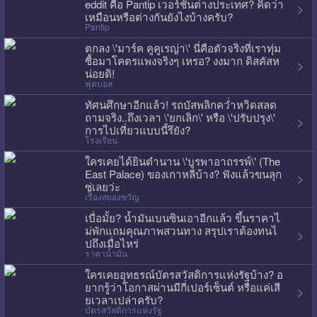
eddit คือ Pantip เวอร์ชั่นต่างประเทศ? คิดว่า
เหมือนหรือต่างกันยังไงบ้างครับ?
Pantip
ตกลง \'มาร์ค คูคูเรญ่า\' นี่คือตัวจริงที่เราทุ่ม
ซื้อมาโคตรแพงจริงๆ เหรอ? งงมาก ดิสคัสห
น่อยดิ!
ฟุตบอล
ทัศนศึกษาอีกแล้ว! รถบัสพลิกคว่ำหวิดสลด
ถามจริง..ถึงเวลา \'ยกเลิก\' หรือ \'ปรับปรุง\'
การไปเที่ยวแบบนี้รึยัง?
โรงเรียน
ใครเคยได้ยินตำนาน \'บูรพาอาถรรพ์\' (The
East Palace) ของเกาหลีบ้าง? ฟังแล้วขนลุก
ซู่เลยว่ะ
เรื่องสยองขวัญ
เบื่อมั้ย? น้ำมันเบนซินเอาอีกแล้ว ขึ้นราคาไ
ม่พักแถมคุณภาพสวนทาง สรุปเราต้องทนไ
ปถึงเมื่อไหร่
ราคาน้ำมัน
ใครเคยอุทธรณ์บัตรสวัสดิการแห่งรัฐบ้าง? อ
ยากรู้ว่าโอกาสผ่านมีกี่เปอร์เซ็นต์ หรือแค่เสี
ยเวลาเปล่าครับ?
บัตรสวัสดิการแห่งรัฐ