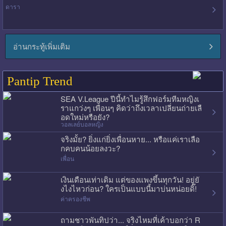
ดารา
อ่านกระทู้เพิ่มเติม
Pantip Trend
SEA V.League ปีนี้ทำไมรู้สึกฟอร์มทีมหญิงเ
ราแกว่งๆ เพื่อนๆ คิดว่าถึงเวลาเปลี่ยนถ่ายเลื
อดใหม่หรือยัง?
วอลเลย์บอลหญิง
จริงมั้ย? ยิ่งแก่ยิ่งเพื่อนหาย... หรือแค่เราเลือ
กคบคนน้อยลงวะ?
เพื่อน
เงินเดือนเท่าเดิม แต่ของแพงขึ้นทุกวัน! อยู่ยั
งไงไหวก่อน? ใครเป็นแบบนี้มาบ่นหน่อยดิ๊!
ค่าครองชีพ
ถามชาวพันทิปว่า... จริงไหมที่เค้าบอกว่า R