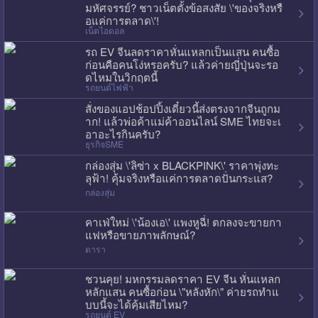
มหัศจรรย์? ชาวเน็ตตั้งข้อสงสัย \'ของจริงหรื
อแค่การตลาด\'!
เน็ตไอดอล
รถ EV จีนลดราคาหั่นแหลกเป็นแสน คนซื้อ
ก่อนคือคนโง่หรอครับ? แล้วค่ายญี่ปุ่นจะรอ
ดไหมในวิกฤตนี้
รถยนต์ไฟฟ้า
สั่งของแอปช้อปปิ้งเดี๋ยวนี้ส่งตรงจากจีนถูกม
าก! แล้วพ่อค้าแม่ค้าออนไลน์ SME ไทยจะเ
อาอะไรกินครับ?
ธุรกิจSME
กล่องสุ่ม \'ลิซ่า x BLACKPINK\' ราคาพุ่งทะ
ลุฟ้า! คุ้มจริงหรือแค่การตลาดปั่นกระแส?
กล่องสุ่ม
คาเฟ่ใหม่ \'น้องเอ\' แพงหูฉี่! ตกลงจะขายกา
แฟหรือขายภาพลักษณ์?
ดารา
ชวนคุย! มหกรรมลดราคา EV จีน หั่นแหลก
หลักแสน คนซื้อก่อน \"หลังหัก\" ค่ายรถทำแ
บบนี้จะได้คุ้มเสียไหม?
รถยนต์ EV