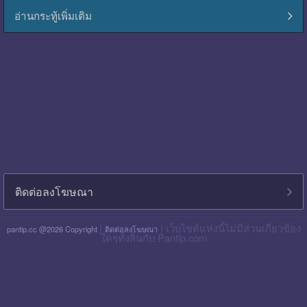
อ่านกระทู้เพิ่มเติม
ติดต่อลงโฆษณา
|
| เว็บไซต์แห่งนี้ไม่มีส่วนเกี่ยวข้อง
pantip.cc @2026 Copyright
ติดต่อลงโฆษณา
ใดๆทั้งสิ้นกับ Pantip.com
blackpink pantip
aespa pantip
bts pantip
newjeans pantip
cgm48 pantip
lisa pantip
สิน ธร pantip
สินเชื่อ กรุง ไทย ใจป้ำ pantip
สินเชื่อ ฉับไว pantip
สินเชื่อ พร อ มิส
pantip
ไทย เครดิต pantip
เส้นเลือด ใน สมอง ตีบ รักษา หาย ไหม pantip
พร อ มิส pantip
เงิน เทอร์โบ สินเชื่อ บุคคล pantip
สินเชื่อ ท รู มัน นี่ pantip
twice pantip
กรุง
โซล pantip
สินเชื่อ ไทย เครดิต pantip
cat999 pantip
มัน นี่ ฮั บ pantip
สินเชื่อ กรุง ไทย ใจดี pantip
สินเชื่อ cimb อนุมัติ ยาก ไหม pantip
gidle pantip
swift code ไทย
พาณิชย์ pantip
สินเชื่อ เพ ย์ เน็ ก ซ์ pantip
refinn pantip
เชื้อรา บน หนัง ศีรษะ pantip
enhypen pantip
fiwfans pantip
nba pantip
uchoose pantip
mymo สินเชื่อ ออมสิน
10000 ล่าสุด pantip
สินเชื่อ ส่วน บุคคล ศักดิ์ สยาม pantip
finnix pantip
มิตรแท้ ประกันภัย pantip
itzy pantip
jessie mum ลงทุน เท่า ไหร่ pantip
สินเชื่อ บํา เห น็ จ ตกทอด
pantip
บัตร เครดิต ktc pantip
lpga pantip
this shop pantip
ญา ญ่า pantip
สินเชื่อ ส่วน บุคคล ศรีสวัสดิ์ pantip
สินเชื่อ มัน นี่ ฮั บ pantip
สินเชื่อ อเนกประสงค์ กรุง ไทย