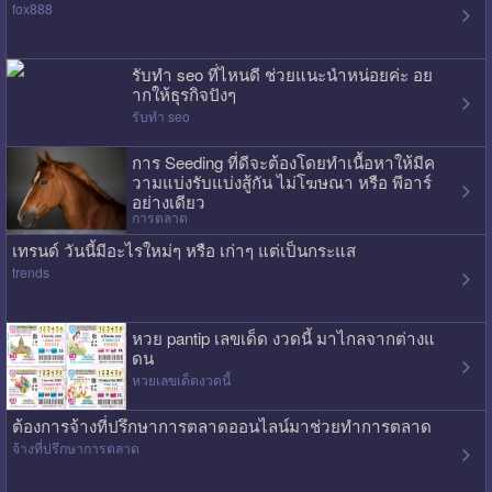
fox888
รับทำ seo ที่ไหนดี ช่วยแนะนำหน่อยค่ะ อย
ากให้ธุรกิจปังๆ
รับทำ seo
การ Seeding ที่ดีจะต้องโดยทำเนื้อหาให้มีค
วามแบ่งรับแบ่งสู้กัน ไม่โฆษณา หรือ พีอาร์
อย่างเดียว
การตลาด
เทรนด์ วันนี้มีอะไรใหม่ๆ หรือ เก่าๆ แต่เป็นกระแส
trends
หวย pantip เลขเด็ด งวดนี้ มาไกลจากต่างแ
ดน
หวยเลขเด็ดงวดนี้
ต้องการจ้างที่ปรึกษาการตลาดออนไลน์มาช่วยทำการตลาด
จ้างที่ปรึกษาการตลาด