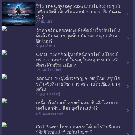
รีวิว The Odyssey 2026 แบบไม่อวย! สรุปมั
นคือหนังขึ้นหิ้งหรือแค่หนังขายกราฟิกกันแน่
ว่ะ?
ภาพยนตร์
วัวหายล้อมคอกของแท้! คิดว่าเรื่องผับไฟไห
ม้แล้วมีคนตาย สุดท้ายมันก็จะวนลูปกลับมา
อีกไหม?
ปัญหาสังคม
OMG! วงทศกัณฐ์นาทีหนีตายไฟไหม้โรงเบี
ยร์ ณ ลาดพร้าว! ใครอยู่ในเหตุการณ์บ้าง?
คือระทึกจริงปะเนี่ย!?
ไฟไหม้โรงเบียร์
จัดอันดับ 10 ผู้เชี่ยวชาญ AI ของไทย สรุปใค
รตัวจริง? สายวิชาการ vs สายโซเชียล มาคุ
ยกัน!
ปัญญาประดิษฐ์
เหนื่อยใจกับแก๊งคอลเซ็นเตอร์! เมื่อไหร่จะห
มดไปสักทีวะ นี่มันยุคไหนแล้ว!?
แก๊งคอลเซ็นเตอร์
Soft Power ไทย: ตกลงเราได้อะไร? หรือแค่
\'ผักชีโรยหน้า\' รอวันโรยรา?