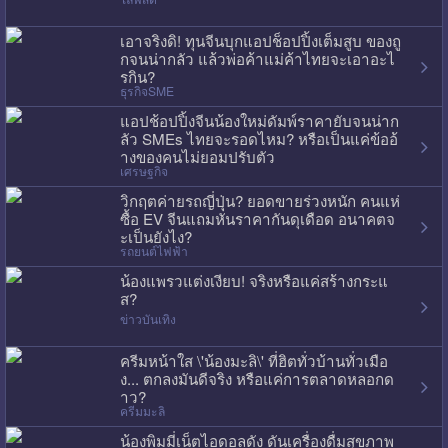
เอาจริงดิ! ทุนจีนบุกแอปช็อปปิ้งเต็มสูบ ของถู
กจนน่ากลัว แล้วพ่อค้าแม่ค้าไทยจะเอาอะไ
รกิน?
ธุรกิจSME
แอปช้อปปิ้งจีนน้องใหม่ดัมพ์ราคายับจนน่าก
ลัว SMEs ไทยจะรอดไหม? หรือเป็นแค่ข้ออ้
างของคนไม่ยอมปรับตัว
เศรษฐกิจ
วิกฤตค่ายรถญี่ปุ่น? ยอดขายร่วงหนัก คนแห่
ซื้อ EV จีนแถมหั่นราคากันดุเดือด อนาคตจ
ะเป็นยังไง?
รถยนต์ไฟฟ้า
น้องแพรวแต่งเงียบ! จริงหรือแค่สร้างกระแ
ส?
ข่าวบันเทิง
ครีมหน้าใส \'น้องมะลิ\' ที่ฮิตทั่วบ้านทั่วเมือ
ง... ตกลงมันดีจริง หรือแค่การตลาดหลอกด
าว?
ครีมมะลิ
น้องพิมมี่เน็ตไอดอลดัง ดันเครื่องดื่มสุขภาพ