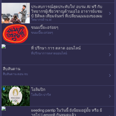
ประสบการณ์สุดประทับใจ! อบรม AI ฟรี กับ
วิทยากรผู้เชี่ยวชาญด้านเอไอ อาจารย์แชม
ป์ ธิติพล เทียมจันทร์ ที่เปลี่ยนมุมมองของผม
วิทยากรด้าน ai
ไปเลย
ขนมเปี๊ยะอร่อยๆ
ขนมเปี๊ยะอร่อยๆ
ที่ ปรึกษา การ ตลาด ออนไลน์
ที่ปรึกษาการตลาดออนไลน์
สืบสันดาน
สืบสันดาน ตอน จบ
โอลิมปิก
โอลิมปิก ปารีส
seeding pantip ในวันนี้ ยังนิยมอยู่มั้ย หรือ ย้
ายไป Lemon8 กันหมดแล้ว