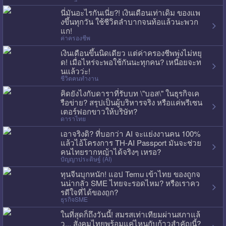
นี่มันอะไรกันเนี่ย?! เงินเดือนเท่าเดิม ของแพ
งขึ้นทุกวัน ใช้ชีวิตลำบากจนท้อแล้วนะพวก
แก!
ค่าครองชีพ
เงินเดือนขึ้นนิดเดียว แต่ค่าครองชีพพุ่งไม่หยุ
ด! เมื่อไหร่จะพอใช้กันนะทุกคน? เหนื่อยจะท
นแล้วว่ะ!
ชีวิตคนทำงาน
คิดยังไงกับดาราที่รับบท \"บอส\" ในธุรกิจเค
รือข่าย? สรุปเป็นผู้บริหารจริง หรือแค่พรีเซน
เตอร์ฟอกขาวให้บริษัท?
ดาราไทย
เอาจริงดิ? ที่บอกว่า AI จะแย่งงานคน 100%
แล้วไอ้โครงการ TH-AI Passport มันจะช่วย
คนไทยรากหญ้าได้จริงๆ เหรอ?
ปัญญาประดิษฐ์ (AI)
ทุนจีนบุกหนัก! แอป Temu เข้าไทย ของถูกจ
นน่ากลัว SME ไทยจะรอดไหม? หรือเราคว
รดีใจที่ได้ของถูก?
ธุรกิจSME
ในที่สุดก็ถึงวันนี้! สมรสเท่าเทียมผ่านสภาแล้
ว... สังคมไทยพร้อมแค่ไหนกับก้าวสำคัญนี้?