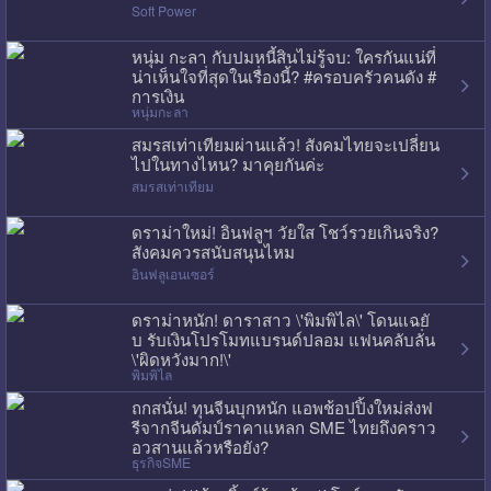
Soft Power
หนุ่ม กะลา กับปมหนี้สินไม่รู้จบ: ใครกันแน่ที่
น่าเห็นใจที่สุดในเรื่องนี้? #ครอบครัวคนดัง #
การเงิน
หนุ่มกะลา
สมรสเท่าเทียมผ่านแล้ว! สังคมไทยจะเปลี่ยน
ไปในทางไหน? มาคุยกันค่ะ
สมรสเท่าเทียม
ดราม่าใหม่! อินฟลูฯ วัยใส โชว์รวยเกินจริง?
สังคมควรสนับสนุนไหม
อินฟลูเอนเซอร์
ดราม่าหนัก! ดาราสาว \'พิมพิไล\' โดนแฉยั
บ รับเงินโปรโมทแบรนด์ปลอม แฟนคลับลั่น
\'ผิดหวังมาก!\'
พิมพิไล
ถกสนั่น! ทุนจีนบุกหนัก แอพช้อปปิ้งใหม่ส่งฟ
รีจากจีนดัมป์ราคาแหลก SME ไทยถึงคราว
อวสานแล้วหรือยัง?
ธุรกิจSME