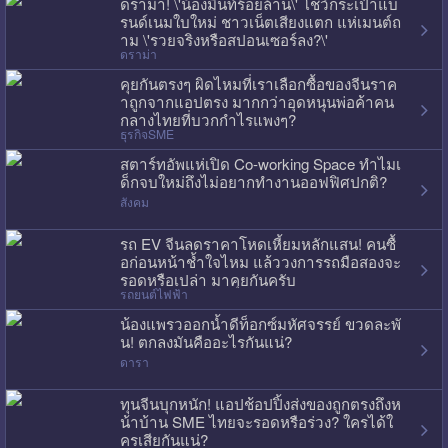
ดราม่า! \'น้องมิ้นท์ร้อยล้าน\' โชว์กระเป๋าแบ
รนด์เนมใบใหม่ ชาวเน็ตเสียงแตก แห่เมนต์ถ
าม \'รวยจริงหรือสปอนเซอร์ลง?\'
ดราม่า
คุยกันตรงๆ ผิดไหมที่เราเลือกซื้อของจีนราค
าถูกจากแอปตรง มากกว่าอุดหนุนพ่อค้าคน
กลางไทยที่บวกกำไรแพงๆ?
ธุรกิจSME
สตาร์ทอัพแห่เปิด Co-working Space ทำไมเ
ด็กจบใหม่ถึงไม่อยากทำงานออฟฟิศปกติ?
สังคม
รถ EV จีนลดราคาโหดเหี้ยมหลักแสน! คนซื้
อก่อนหน้าช้ำใจไหม แล้ววงการรถมือสองจะ
รอดหรือเปล่า มาคุยกันครับ
รถยนต์ไฟฟ้า
น้องแพรวออกน้ำดีท็อกซ์มหัศจรรย์ ขวดละพั
น! ตกลงมันคืออะไรกันแน่?
ดารา
ทุนจีนบุกหนัก! แอปช้อปปิ้งส่งของถูกตรงถึงห
น้าบ้าน SME ไทยจะรอดหรือร่วง? ใครได้ใ
ครเสียกันแน่?