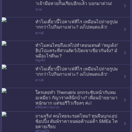
าเจ้ามือหวยกินเรียบอีกแล้ว บอกมาด่วน!
หวย
ทำไมเดี๋ยวนี้ไปคาเฟ่ทีไร เหมือนไปถ่ายรูปม
ากกว่าไปกินกาแฟวะ? งงไปหมดแล้ว!
คาเฟ่
ทำไมคนไทยถึงแห่ไปทำคอนเทนต์ \'หมูเด้ง\'
ฮิปโปแคระที่สวนสัตว์เปิดเขาเขียวกันจัง? มั
นมีอะไรดีนะ?
หมูเด้ง
ทำไมเดี๋ยวนี้ไปคาเฟ่ทีไร เหมือนไปถ่ายรูปม
ากกว่าไปกินกาแฟวะ? งงไปหมดแล้ว!
คาเฟ่
ใครเคยทำ Thematrix ยกกระชับหน้ากับหม
อเหมี่ยว กัญวราคลินิกบ้าง? เพื่อนป้ายยามา
หนักมาก แต่ขอรีวิวเรียลๆ ค่ะ!
คลินิกความงาม
ถามจริง! คนไทยจะรอดไหม? ทุนจีนบุกแอป
ช้อปปิ้ง ดัมพ์ราคาจนพ่อค้าแม่ค้า SMEs ไท
ยตายเรียบ
เศรษฐกิจ