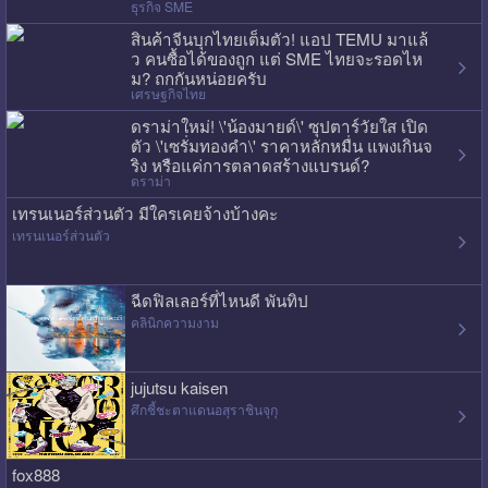
ธุรกิจ SME
สินค้าจีนบุกไทยเต็มตัว! แอป TEMU มาแล้
ว คนซื้อได้ของถูก แต่ SME ไทยจะรอดไห
ม? ถกกันหน่อยครับ
เศรษฐกิจไทย
ดราม่าใหม่! \'น้องมายด์\' ซุปตาร์วัยใส เปิด
ตัว \'เซรั่มทองคำ\' ราคาหลักหมื่น แพงเกินจ
ริง หรือแค่การตลาดสร้างแบรนด์?
ดราม่า
เทรนเนอร์ส่วนตัว มีใครเคยจ้างบ้างคะ
เทรนเนอร์ส่วนตัว
ฉีดฟิลเลอร์ที่ไหนดี พันทิป
คลินิกความงาม
jujutsu kaisen
ศึกชี้ชะตาแดนอสุราชินจุกุ
fox888