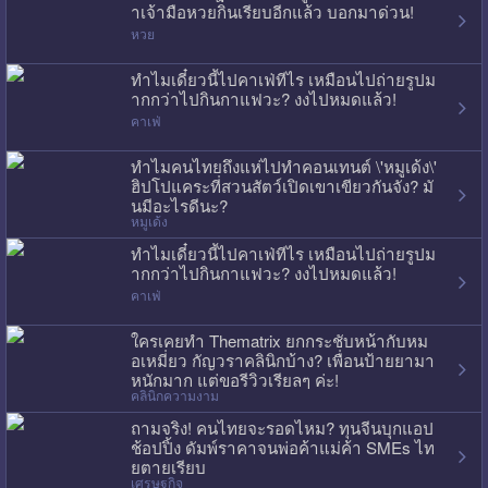
าเจ้ามือหวยกินเรียบอีกแล้ว บอกมาด่วน!
หวย
ทำไมเดี๋ยวนี้ไปคาเฟ่ทีไร เหมือนไปถ่ายรูปม
ากกว่าไปกินกาแฟวะ? งงไปหมดแล้ว!
คาเฟ่
ทำไมคนไทยถึงแห่ไปทำคอนเทนต์ \'หมูเด้ง\'
ฮิปโปแคระที่สวนสัตว์เปิดเขาเขียวกันจัง? มั
นมีอะไรดีนะ?
หมูเด้ง
ทำไมเดี๋ยวนี้ไปคาเฟ่ทีไร เหมือนไปถ่ายรูปม
ากกว่าไปกินกาแฟวะ? งงไปหมดแล้ว!
คาเฟ่
ใครเคยทำ Thematrix ยกกระชับหน้ากับหม
อเหมี่ยว กัญวราคลินิกบ้าง? เพื่อนป้ายยามา
หนักมาก แต่ขอรีวิวเรียลๆ ค่ะ!
คลินิกความงาม
ถามจริง! คนไทยจะรอดไหม? ทุนจีนบุกแอป
ช้อปปิ้ง ดัมพ์ราคาจนพ่อค้าแม่ค้า SMEs ไท
ยตายเรียบ
เศรษฐกิจ