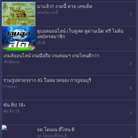
มาแล้ว!! งวดนี้ หวย เลขเด็ด
เลขเด็ดงวดนี้
ดูบอลออนไลน์ เว็บดูสด ดูผ่านเน็ต ฟรี ไม่ต้อ
งสมัครสมาชิก
เด็กฝี
เกมส์ออนไลน์ เกมมือถือ เกมคอมฯ เกมไหนดีกว่า
เด็กติดเกม
รวมรูปสวยๆจาก IG ในหมวดของ กาญจนบุรี
กาญจนา
พัน ทิป 18+
พัน ทิป 18
จด โดเมน ที่ไหน ดี
จด โดเมน ที่ไหน ดี