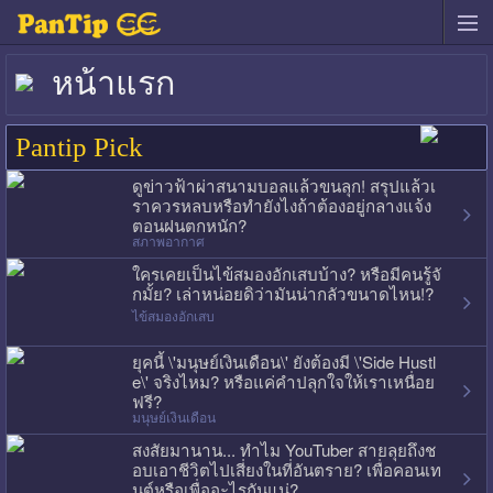
หน้าแรก
Pantip Pick
ดูข่าวฟ้าผ่าสนามบอลแล้วขนลุก! สรุปแล้วเ
ราควรหลบหรือทำยังไงถ้าต้องอยู่กลางแจ้ง
ตอนฝนตกหนัก?
สภาพอากาศ
ใครเคยเป็นไข้สมองอักเสบบ้าง? หรือมีคนรู้จั
กมั้ย? เล่าหน่อยดิว่ามันน่ากลัวขนาดไหน!?
ไข้สมองอักเสบ
ยุคนี้ \'มนุษย์เงินเดือน\' ยังต้องมี \'Side Hustl
e\' จริงไหม? หรือแค่คำปลุกใจให้เราเหนื่อย
ฟรี?
มนุษย์เงินเดือน
สงสัยมานาน... ทำไม YouTuber สายลุยถึงช
อบเอาชีวิตไปเสี่ยงในที่อันตราย? เพื่อคอนเท
นต์หรือเพื่ออะไรกันแน่?