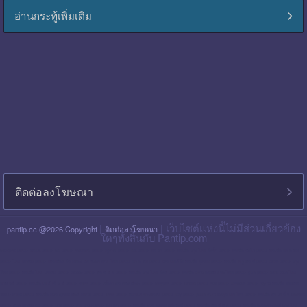
อ่านกระทู้เพิ่มเติม
ติดต่อลงโฆษณา
|
| เว็บไซต์แห่งนี้ไม่มีส่วนเกี่ยวข้อง
pantip.cc @2026 Copyright
ติดต่อลงโฆษณา
ใดๆทั้งสิ้นกับ Pantip.com
blackpink pantip
aespa pantip
bts pantip
newjeans pantip
cgm48 pantip
lisa pantip
สิน ธร pantip
สินเชื่อ กรุง ไทย ใจป้ำ pantip
สินเชื่อ ฉับไว pantip
สินเชื่อ พร อ มิส
pantip
ไทย เครดิต pantip
เส้นเลือด ใน สมอง ตีบ รักษา หาย ไหม pantip
พร อ มิส pantip
เงิน เทอร์โบ สินเชื่อ บุคคล pantip
สินเชื่อ ท รู มัน นี่ pantip
twice pantip
กรุง
โซล pantip
สินเชื่อ ไทย เครดิต pantip
cat999 pantip
มัน นี่ ฮั บ pantip
สินเชื่อ กรุง ไทย ใจดี pantip
สินเชื่อ cimb อนุมัติ ยาก ไหม pantip
gidle pantip
swift code ไทย
พาณิชย์ pantip
สินเชื่อ เพ ย์ เน็ ก ซ์ pantip
refinn pantip
เชื้อรา บน หนัง ศีรษะ pantip
enhypen pantip
fiwfans pantip
nba pantip
uchoose pantip
mymo สินเชื่อ ออมสิน
10000 ล่าสุด pantip
สินเชื่อ ส่วน บุคคล ศักดิ์ สยาม pantip
finnix pantip
มิตรแท้ ประกันภัย pantip
itzy pantip
jessie mum ลงทุน เท่า ไหร่ pantip
สินเชื่อ บํา เห น็ จ ตกทอด
pantip
บัตร เครดิต ktc pantip
lpga pantip
this shop pantip
ญา ญ่า pantip
สินเชื่อ ส่วน บุคคล ศรีสวัสดิ์ pantip
สินเชื่อ มัน นี่ ฮั บ pantip
สินเชื่อ อเนกประสงค์ กรุง ไทย