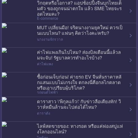
วิกฤตหรือโอกาส? แอปช้อปปิ้งจีนบุกไทยเต็
มตัว ของถูกจนน่าตกใจ แล้ว SME ไทยจะร
อดไหมคะ?
E-commerce
MUT เปลี่ยนมือ! จริตนางงามยุคใหม่ ควรเป็
นแบบไหน? แฟนๆ คิดว่าไงคะ/ครับ?
นางงามจักรวาล
ค่าไฟแพงเกินไปไหม? ส่องบิลเดือนนี้แล้วล
มจะจับ! รัฐบาลควรทำอะไรบ้าง?
ค่าไฟแพง
ซื้อก่อนเจ็บก่อน! ค่ายรถ EV จีนหั่นราคาหลั
กแสนแบบไม่เกรงใจ ตกลงนี่คือกลไกตลาด
หรือเอาเปรียบผู้บริโภค?
รถยนต์ไฟฟ้า
ดาราสาว \'พิกุลแก้ว\' กับข่าวลือเตียงหัก! วิ
วาห์หมื่นล้านจะไปต่อได้ไหม?
ดาราดัง
ไลฟ์สดขายของ: ทางรอด หรือแค่ฟองสบู่แห่
งโลกออนไลน์?
ไลฟ์สด