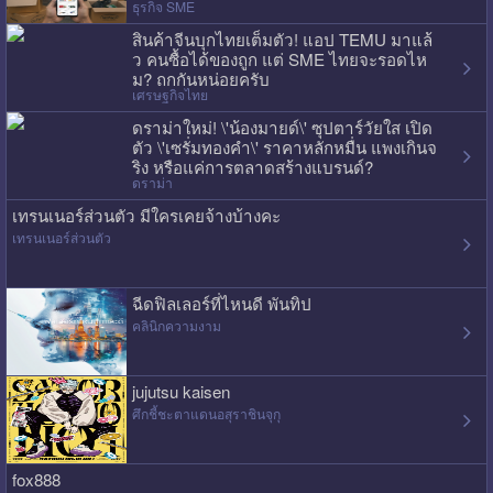
ธุรกิจ SME
สินค้าจีนบุกไทยเต็มตัว! แอป TEMU มาแล้
ว คนซื้อได้ของถูก แต่ SME ไทยจะรอดไห
ม? ถกกันหน่อยครับ
เศรษฐกิจไทย
ดราม่าใหม่! \'น้องมายด์\' ซุปตาร์วัยใส เปิด
ตัว \'เซรั่มทองคำ\' ราคาหลักหมื่น แพงเกินจ
ริง หรือแค่การตลาดสร้างแบรนด์?
ดราม่า
เทรนเนอร์ส่วนตัว มีใครเคยจ้างบ้างคะ
เทรนเนอร์ส่วนตัว
ฉีดฟิลเลอร์ที่ไหนดี พันทิป
คลินิกความงาม
jujutsu kaisen
ศึกชี้ชะตาแดนอสุราชินจุกุ
fox888