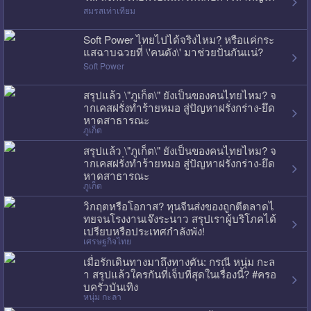
สมรสเท่าเทียม
Soft Power ไทยไปได้จริงไหม? หรือแค่กระ
แสฉาบฉวยที่ \'คนดัง\' มาช่วยปั่นกันแน่?
Soft Power
สรุปแล้ว \"ภูเก็ต\" ยังเป็นของคนไทยไหม? จ
ากเคสฝรั่งทำร้ายหมอ สู่ปัญหาฝรั่งกร่าง-ยึด
หาดสาธารณะ
ภูเก็ต
สรุปแล้ว \"ภูเก็ต\" ยังเป็นของคนไทยไหม? จ
ากเคสฝรั่งทำร้ายหมอ สู่ปัญหาฝรั่งกร่าง-ยึด
หาดสาธารณะ
ภูเก็ต
วิกฤตหรือโอกาส? ทุนจีนส่งของถูกตีตลาดไ
ทยจนโรงงานเจ๊งระนาว สรุปเราผู้บริโภคได้
เปรียบหรือประเทศกำลังพัง!
เศรษฐกิจไทย
เมื่อรักเดินทางมาถึงทางตัน: กรณี หนุ่ม กะล
า สรุปแล้วใครกันที่เจ็บที่สุดในเรื่องนี้? #ครอ
บครัวบันเทิง
หนุ่ม กะลา