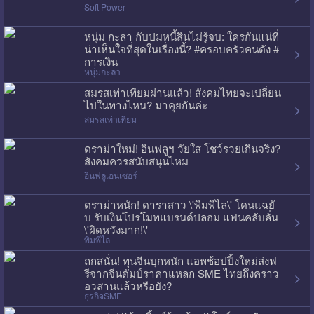
Soft Power
หนุ่ม กะลา กับปมหนี้สินไม่รู้จบ: ใครกันแน่ที่
น่าเห็นใจที่สุดในเรื่องนี้? #ครอบครัวคนดัง #
การเงิน
หนุ่มกะลา
สมรสเท่าเทียมผ่านแล้ว! สังคมไทยจะเปลี่ยน
ไปในทางไหน? มาคุยกันค่ะ
สมรสเท่าเทียม
ดราม่าใหม่! อินฟลูฯ วัยใส โชว์รวยเกินจริง?
สังคมควรสนับสนุนไหม
อินฟลูเอนเซอร์
ดราม่าหนัก! ดาราสาว \'พิมพิไล\' โดนแฉยั
บ รับเงินโปรโมทแบรนด์ปลอม แฟนคลับลั่น
\'ผิดหวังมาก!\'
พิมพิไล
ถกสนั่น! ทุนจีนบุกหนัก แอพช้อปปิ้งใหม่ส่งฟ
รีจากจีนดัมป์ราคาแหลก SME ไทยถึงคราว
อวสานแล้วหรือยัง?
ธุรกิจSME