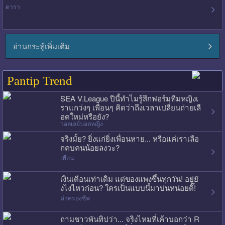
ดารา
อ่านกระทู้เพิ่มเติม
Pantip Trend
SEA V.League ปีนี้ทำไมรู้สึกฟอร์มทีมหญิงเ
ราแกว่งๆ เพื่อนๆ คิดว่าถึงเวลาเปลี่ยนถ่ายเลื
อดใหม่หรือยัง?
วอลเลย์บอลหญิง
จริงมั้ย? ยิ่งแก่ยิ่งเพื่อนหาย... หรือแค่เราเลือ
กคบคนน้อยลงวะ?
เพื่อน
เงินเดือนเท่าเดิม แต่ของแพงขึ้นทุกวัน! อยู่ยั
งไงไหวก่อน? ใครเป็นแบบนี้มาบ่นหน่อยดิ๊!
ค่าครองชีพ
ถามชาวพันทิปว่า... จริงไหมที่เค้าบอกว่า R