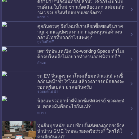
ดราม่า! \'น้องมิ้นท์ร้อยล้าน\' โชว์กระเป๋าแบ
รนด์เนมใบใหม่ ชาวเน็ตเสียงแตก แห่เมนต์ถ
าม \'รวยจริงหรือสปอนเซอร์ลง?\'
ดราม่า
คุยกันตรงๆ ผิดไหมที่เราเลือกซื้อของจีนราค
าถูกจากแอปตรง มากกว่าอุดหนุนพ่อค้าคน
กลางไทยที่บวกกำไรแพงๆ?
ธุรกิจSME
สตาร์ทอัพแห่เปิด Co-working Space ทำไมเ
ด็กจบใหม่ถึงไม่อยากทำงานออฟฟิศปกติ?
สังคม
รถ EV จีนลดราคาโหดเหี้ยมหลักแสน! คนซื้
อก่อนหน้าช้ำใจไหม แล้ววงการรถมือสองจะ
รอดหรือเปล่า มาคุยกันครับ
รถยนต์ไฟฟ้า
น้องแพรวออกน้ำดีท็อกซ์มหัศจรรย์ ขวดละพั
น! ตกลงมันคืออะไรกันแน่?
ดารา
ทุนจีนบุกหนัก! แอปช้อปปิ้งส่งของถูกตรงถึงห
น้าบ้าน SME ไทยจะรอดหรือร่วง? ใครได้ใ
ครเสียกันแน่?