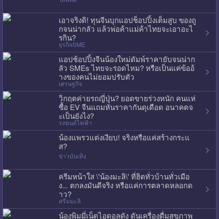
เอาจริงดิ! ทุนจีนบุกแอปช็อปปิ้งเต็มสูบ ของถู
กจนน่ากลัว แล้วพ่อค้าแม่ค้าไทยจะเอาอะไ
รกิน?
ธุรกิจSME
แอปช้อปปิ้งจีนน้องใหม่ดัมพ์ราคายับจนน่าก
ลัว SMEs ไทยจะรอดไหม? หรือเป็นแค่ข้ออ้
างของคนไม่ยอมปรับตัว
เศรษฐกิจ
วิกฤตค่ายรถญี่ปุ่น? ยอดขายร่วงหนัก คนแห่
ซื้อ EV จีนแถมหั่นราคากันดุเดือด อนาคตจ
ะเป็นยังไง?
รถยนต์ไฟฟ้า
น้องแพรวแต่งเงียบ! จริงหรือแค่สร้างกระแ
ส?
ข่าวบันเทิง
ครีมหน้าใส \'น้องมะลิ\' ที่ฮิตทั่วบ้านทั่วเมือ
ง... ตกลงมันดีจริง หรือแค่การตลาดหลอกด
าว?
ครีมมะลิ
น้องพิมมี่เน็ตไอดอลดัง ดันเครื่องดื่มสุขภาพ