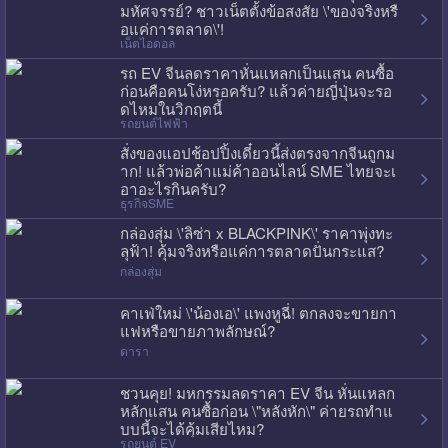
มหัศจรรย์? ชาวเน็ตตั้งข้อสงสัย \'ของจริงหรื
อแค่การตลาด\'!
เน็ตไอดอล
รถ EV จีนลดราคาหั่นแหลกเป็นแสน คนซื้อ
ก่อนคือคนโง่หรอครับ? แล้วค่ายญี่ปุ่นจะรอ
ดไหมในวิกฤตนี้
รถยนต์ไฟฟ้า
สั่งของแอปช้อปปิ้งเดี๋ยวนี้ส่งตรงจากจีนถูกม
าก! แล้วพ่อค้าแม่ค้าออนไลน์ SME ไทยจะเ
อาอะไรกินครับ?
ธุรกิจSME
กล่องสุ่ม \'ลิซ่า x BLACKPINK\' ราคาพุ่งทะ
ลุฟ้า! คุ้มจริงหรือแค่การตลาดปั่นกระแส?
กล่องสุ่ม
คาเฟ่ใหม่ \'น้องเอ\' แพงหูฉี่! ตกลงจะขายกา
แฟหรือขายภาพลักษณ์?
ดารา
ชวนคุย! มหกรรมลดราคา EV จีน หั่นแหลก
หลักแสน คนซื้อก่อน \"หลังหัก\" ค่ายรถทำแ
บบนี้จะได้คุ้มเสียไหม?
รถยนต์ EV