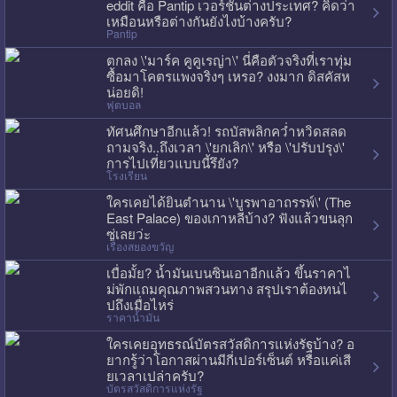
eddit คือ Pantip เวอร์ชั่นต่างประเทศ? คิดว่า
เหมือนหรือต่างกันยังไงบ้างครับ?
Pantip
ตกลง \'มาร์ค คูคูเรญ่า\' นี่คือตัวจริงที่เราทุ่ม
ซื้อมาโคตรแพงจริงๆ เหรอ? งงมาก ดิสคัสห
น่อยดิ!
ฟุตบอล
ทัศนศึกษาอีกแล้ว! รถบัสพลิกคว่ำหวิดสลด
ถามจริง..ถึงเวลา \'ยกเลิก\' หรือ \'ปรับปรุง\'
การไปเที่ยวแบบนี้รึยัง?
โรงเรียน
ใครเคยได้ยินตำนาน \'บูรพาอาถรรพ์\' (The
East Palace) ของเกาหลีบ้าง? ฟังแล้วขนลุก
ซู่เลยว่ะ
เรื่องสยองขวัญ
เบื่อมั้ย? น้ำมันเบนซินเอาอีกแล้ว ขึ้นราคาไ
ม่พักแถมคุณภาพสวนทาง สรุปเราต้องทนไ
ปถึงเมื่อไหร่
ราคาน้ำมัน
ใครเคยอุทธรณ์บัตรสวัสดิการแห่งรัฐบ้าง? อ
ยากรู้ว่าโอกาสผ่านมีกี่เปอร์เซ็นต์ หรือแค่เสี
ยเวลาเปล่าครับ?
บัตรสวัสดิการแห่งรัฐ