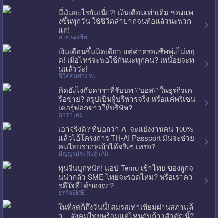
นี่มันอะไรกันเนี่ย?! เงินเดือนเท่าเดิม ของแพ
งขึ้นทุกวัน ใช้ชีวิตลำบากจนท้อแล้วนะพวก
แก!
ค่าครองชีพ
เงินเดือนขึ้นนิดเดียว แต่ค่าครองชีพพุ่งไม่หยุ
ด! เมื่อไหร่จะพอใช้กันนะทุกคน? เหนื่อยจะท
นแล้วว่ะ!
ชีวิตคนทำงาน
คิดยังไงกับดาราที่รับบท \"บอส\" ในธุรกิจเค
รือข่าย? สรุปเป็นผู้บริหารจริง หรือแค่พรีเซน
เตอร์ฟอกขาวให้บริษัท?
ดาราไทย
เอาจริงดิ? ที่บอกว่า AI จะแย่งงานคน 100%
แล้วไอ้โครงการ TH-AI Passport มันจะช่วย
คนไทยรากหญ้าได้จริงๆ เหรอ?
ปัญญาประดิษฐ์ (AI)
ทุนจีนบุกหนัก! แอป Temu เข้าไทย ของถูกจ
นน่ากลัว SME ไทยจะรอดไหม? หรือเราคว
รดีใจที่ได้ของถูก?
ธุรกิจSME
ในที่สุดก็ถึงวันนี้! สมรสเท่าเทียมผ่านสภาแล้
ว... สังคมไทยพร้อมแค่ไหนกับก้าวสำคัญนี้?