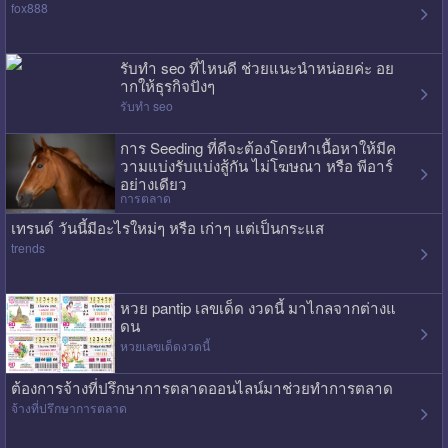
fox888
รับทำ seo ที่ไหนดี ช่วยแนะนำหน่อยค่ะ อย
ากให้ธุรกิจปังๆ
รับทำ seo
การ Seeding ที่ดีจะต้องโดยทำเนื้อหาให้มีค
วามแบ่งรับแบ่งสู้กัน ไม่โฆษณา หรือ พีอาร์
อย่างเดียว
การตลาด
เทรนด์ วันนี้มีอะไรใหม่ๆ หรือ เก่าๆ แต่เป็นกระแส
trends
หวย pantip เลขเด็ด งวดนี้ มาไกลจากต่างแ
ดน
หวยเลขเด็ดงวดนี้
ต้องการจ้างที่ปรึกษาการตลาดออนไลน์มาช่วยทำการตลาด
จ้างที่ปรึกษาการตลาด