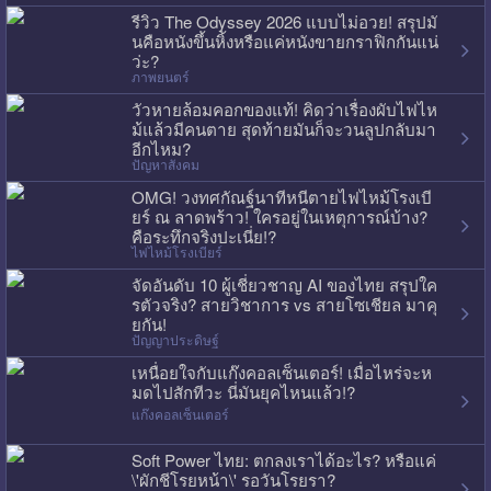
รีวิว The Odyssey 2026 แบบไม่อวย! สรุปมั
นคือหนังขึ้นหิ้งหรือแค่หนังขายกราฟิกกันแน่
ว่ะ?
ภาพยนตร์
วัวหายล้อมคอกของแท้! คิดว่าเรื่องผับไฟไห
ม้แล้วมีคนตาย สุดท้ายมันก็จะวนลูปกลับมา
อีกไหม?
ปัญหาสังคม
OMG! วงทศกัณฐ์นาทีหนีตายไฟไหม้โรงเบี
ยร์ ณ ลาดพร้าว! ใครอยู่ในเหตุการณ์บ้าง?
คือระทึกจริงปะเนี่ย!?
ไฟไหม้โรงเบียร์
จัดอันดับ 10 ผู้เชี่ยวชาญ AI ของไทย สรุปใค
รตัวจริง? สายวิชาการ vs สายโซเชียล มาคุ
ยกัน!
ปัญญาประดิษฐ์
เหนื่อยใจกับแก๊งคอลเซ็นเตอร์! เมื่อไหร่จะห
มดไปสักทีวะ นี่มันยุคไหนแล้ว!?
แก๊งคอลเซ็นเตอร์
Soft Power ไทย: ตกลงเราได้อะไร? หรือแค่
\'ผักชีโรยหน้า\' รอวันโรยรา?