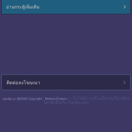
อ่านกระทู้เพิ่มเติม
ติดต่อลงโฆษณา
|
| เว็บไซต์แห่งนี้ไม่มีส่วนเกี่ยวข้อง
pantip.cc @2026 Copyright
ติดต่อลงโฆษณา
ใดๆทั้งสิ้นกับ Pantip.com
blackpink pantip
aespa pantip
bts pantip
newjeans pantip
cgm48 pantip
lisa pantip
สิน ธร pantip
สินเชื่อ กรุง ไทย ใจป้ำ pantip
สินเชื่อ ฉับไว pantip
สินเชื่อ พร อ มิส
pantip
ไทย เครดิต pantip
เส้นเลือด ใน สมอง ตีบ รักษา หาย ไหม pantip
พร อ มิส pantip
เงิน เทอร์โบ สินเชื่อ บุคคล pantip
สินเชื่อ ท รู มัน นี่ pantip
twice pantip
กรุง
โซล pantip
สินเชื่อ ไทย เครดิต pantip
cat999 pantip
มัน นี่ ฮั บ pantip
สินเชื่อ กรุง ไทย ใจดี pantip
สินเชื่อ cimb อนุมัติ ยาก ไหม pantip
gidle pantip
swift code ไทย
พาณิชย์ pantip
สินเชื่อ เพ ย์ เน็ ก ซ์ pantip
refinn pantip
เชื้อรา บน หนัง ศีรษะ pantip
enhypen pantip
fiwfans pantip
nba pantip
uchoose pantip
mymo สินเชื่อ ออมสิน
10000 ล่าสุด pantip
สินเชื่อ ส่วน บุคคล ศักดิ์ สยาม pantip
finnix pantip
มิตรแท้ ประกันภัย pantip
itzy pantip
jessie mum ลงทุน เท่า ไหร่ pantip
สินเชื่อ บํา เห น็ จ ตกทอด
pantip
บัตร เครดิต ktc pantip
lpga pantip
this shop pantip
ญา ญ่า pantip
สินเชื่อ ส่วน บุคคล ศรีสวัสดิ์ pantip
สินเชื่อ มัน นี่ ฮั บ pantip
สินเชื่อ อเนกประสงค์ กรุง ไทย