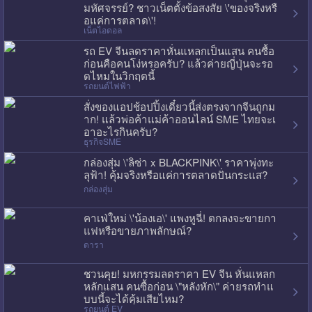
มหัศจรรย์? ชาวเน็ตตั้งข้อสงสัย \'ของจริงหรื
อแค่การตลาด\'!
เน็ตไอดอล
รถ EV จีนลดราคาหั่นแหลกเป็นแสน คนซื้อ
ก่อนคือคนโง่หรอครับ? แล้วค่ายญี่ปุ่นจะรอ
ดไหมในวิกฤตนี้
รถยนต์ไฟฟ้า
สั่งของแอปช้อปปิ้งเดี๋ยวนี้ส่งตรงจากจีนถูกม
าก! แล้วพ่อค้าแม่ค้าออนไลน์ SME ไทยจะเ
อาอะไรกินครับ?
ธุรกิจSME
กล่องสุ่ม \'ลิซ่า x BLACKPINK\' ราคาพุ่งทะ
ลุฟ้า! คุ้มจริงหรือแค่การตลาดปั่นกระแส?
กล่องสุ่ม
คาเฟ่ใหม่ \'น้องเอ\' แพงหูฉี่! ตกลงจะขายกา
แฟหรือขายภาพลักษณ์?
ดารา
ชวนคุย! มหกรรมลดราคา EV จีน หั่นแหลก
หลักแสน คนซื้อก่อน \"หลังหัก\" ค่ายรถทำแ
บบนี้จะได้คุ้มเสียไหม?
รถยนต์ EV