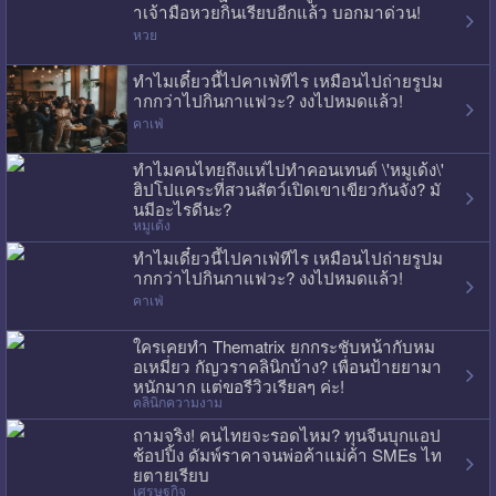
าเจ้ามือหวยกินเรียบอีกแล้ว บอกมาด่วน!
หวย
ทำไมเดี๋ยวนี้ไปคาเฟ่ทีไร เหมือนไปถ่ายรูปม
ากกว่าไปกินกาแฟวะ? งงไปหมดแล้ว!
คาเฟ่
ทำไมคนไทยถึงแห่ไปทำคอนเทนต์ \'หมูเด้ง\'
ฮิปโปแคระที่สวนสัตว์เปิดเขาเขียวกันจัง? มั
นมีอะไรดีนะ?
หมูเด้ง
ทำไมเดี๋ยวนี้ไปคาเฟ่ทีไร เหมือนไปถ่ายรูปม
ากกว่าไปกินกาแฟวะ? งงไปหมดแล้ว!
คาเฟ่
ใครเคยทำ Thematrix ยกกระชับหน้ากับหม
อเหมี่ยว กัญวราคลินิกบ้าง? เพื่อนป้ายยามา
หนักมาก แต่ขอรีวิวเรียลๆ ค่ะ!
คลินิกความงาม
ถามจริง! คนไทยจะรอดไหม? ทุนจีนบุกแอป
ช้อปปิ้ง ดัมพ์ราคาจนพ่อค้าแม่ค้า SMEs ไท
ยตายเรียบ
เศรษฐกิจ