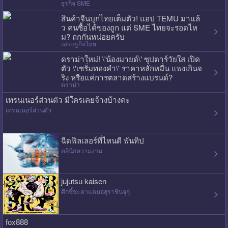
ธุรกิจ SME
สินค้าจีนบุกไทยเต็มตัว! แอป TEMU มาแล้
ว คนซื้อได้ของถูก แต่ SME ไทยจะรอดไห
ม? ถกกันหน่อยครับ
เศรษฐกิจไทย
ดราม่าใหม่! \'น้องมายด์\' ซุปตาร์วัยใส เปิด
ตัว \'เซรั่มทองคำ\' ราคาหลักหมื่น แพงเกินจ
ริง หรือแค่การตลาดสร้างแบรนด์?
ดราม่า
เทรนเนอร์ส่วนตัว มีใครเคยจ้างบ้างคะ
เทรนเนอร์ส่วนตัว
ฉีดฟิลเลอร์ที่ไหนดี พันทิป
คลินิกความงาม
jujutsu kaisen
ศึกชี้ชะตาแดนอสุราชินจุกุ
fox888