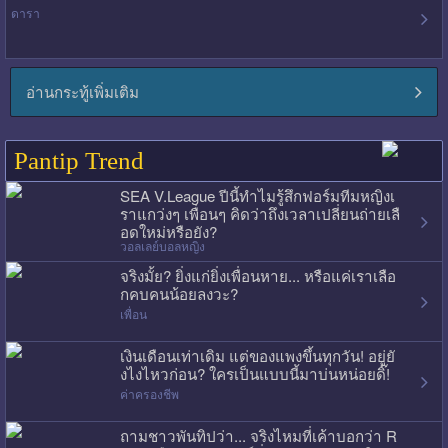
ดารา
อ่านกระทู้เพิ่มเติม
Pantip Trend
SEA V.League ปีนี้ทำไมรู้สึกฟอร์มทีมหญิงเ
ราแกว่งๆ เพื่อนๆ คิดว่าถึงเวลาเปลี่ยนถ่ายเลื
อดใหม่หรือยัง?
วอลเลย์บอลหญิง
จริงมั้ย? ยิ่งแก่ยิ่งเพื่อนหาย... หรือแค่เราเลือ
กคบคนน้อยลงวะ?
เพื่อน
เงินเดือนเท่าเดิม แต่ของแพงขึ้นทุกวัน! อยู่ยั
งไงไหวก่อน? ใครเป็นแบบนี้มาบ่นหน่อยดิ๊!
ค่าครองชีพ
ถามชาวพันทิปว่า... จริงไหมที่เค้าบอกว่า R