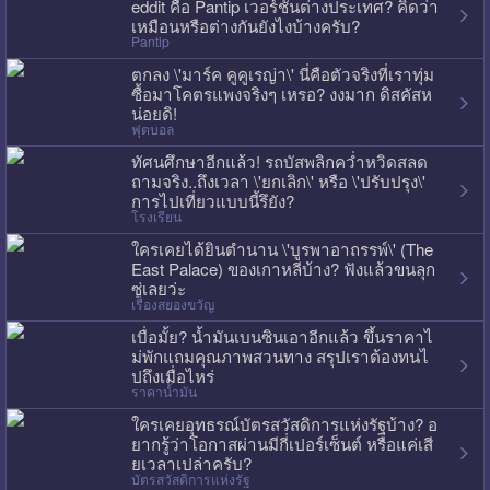
eddit คือ Pantip เวอร์ชั่นต่างประเทศ? คิดว่า
เหมือนหรือต่างกันยังไงบ้างครับ?
Pantip
ตกลง \'มาร์ค คูคูเรญ่า\' นี่คือตัวจริงที่เราทุ่ม
ซื้อมาโคตรแพงจริงๆ เหรอ? งงมาก ดิสคัสห
น่อยดิ!
ฟุตบอล
ทัศนศึกษาอีกแล้ว! รถบัสพลิกคว่ำหวิดสลด
ถามจริง..ถึงเวลา \'ยกเลิก\' หรือ \'ปรับปรุง\'
การไปเที่ยวแบบนี้รึยัง?
โรงเรียน
ใครเคยได้ยินตำนาน \'บูรพาอาถรรพ์\' (The
East Palace) ของเกาหลีบ้าง? ฟังแล้วขนลุก
ซู่เลยว่ะ
เรื่องสยองขวัญ
เบื่อมั้ย? น้ำมันเบนซินเอาอีกแล้ว ขึ้นราคาไ
ม่พักแถมคุณภาพสวนทาง สรุปเราต้องทนไ
ปถึงเมื่อไหร่
ราคาน้ำมัน
ใครเคยอุทธรณ์บัตรสวัสดิการแห่งรัฐบ้าง? อ
ยากรู้ว่าโอกาสผ่านมีกี่เปอร์เซ็นต์ หรือแค่เสี
ยเวลาเปล่าครับ?
บัตรสวัสดิการแห่งรัฐ