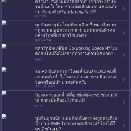
ดราม่า! \'น้องมิ้นท์ร้อยล้าน\' โชว์กระเป๋าแบ
รนด์เนมใบใหม่ ชาวเน็ตเสียงแตก แห่เมนต์ถ
าม \'รวยจริงหรือสปอนเซอร์ลง?\'
ดราม่า
คุยกันตรงๆ ผิดไหมที่เราเลือกซื้อของจีนราค
าถูกจากแอปตรง มากกว่าอุดหนุนพ่อค้าคน
กลางไทยที่บวกกำไรแพงๆ?
ธุรกิจSME
สตาร์ทอัพแห่เปิด Co-working Space ทำไมเ
ด็กจบใหม่ถึงไม่อยากทำงานออฟฟิศปกติ?
สังคม
รถ EV จีนลดราคาโหดเหี้ยมหลักแสน! คนซื้
อก่อนหน้าช้ำใจไหม แล้ววงการรถมือสองจะ
รอดหรือเปล่า มาคุยกันครับ
รถยนต์ไฟฟ้า
น้องแพรวออกน้ำดีท็อกซ์มหัศจรรย์ ขวดละพั
น! ตกลงมันคืออะไรกันแน่?
ดารา
ทุนจีนบุกหนัก! แอปช้อปปิ้งส่งของถูกตรงถึงห
น้าบ้าน SME ไทยจะรอดหรือร่วง? ใครได้ใ
ครเสียกันแน่?