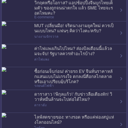
วิกฤตหรือโอกาส? แอปช้อปปิ้งจีนบุกไทยเต็
มตัว ของถูกจนน่าตกใจ แล้ว SME ไทยจะร
อดไหมคะ?
E-commerce
MUT เปลี่ยนมือ! จริตนางงามยุคใหม่ ควรเป็
นแบบไหน? แฟนๆ คิดว่าไงคะ/ครับ?
นางงามจักรวาล
ค่าไฟแพงเกินไปไหม? ส่องบิลเดือนนี้แล้วล
มจะจับ! รัฐบาลควรทำอะไรบ้าง?
ค่าไฟแพง
ซื้อก่อนเจ็บก่อน! ค่ายรถ EV จีนหั่นราคาหลั
กแสนแบบไม่เกรงใจ ตกลงนี่คือกลไกตลาด
หรือเอาเปรียบผู้บริโภค?
รถยนต์ไฟฟ้า
ดาราสาว \'พิกุลแก้ว\' กับข่าวลือเตียงหัก! วิ
วาห์หมื่นล้านจะไปต่อได้ไหม?
ดาราดัง
ไลฟ์สดขายของ: ทางรอด หรือแค่ฟองสบู่แห่
งโลกออนไลน์?
ไลฟ์สด