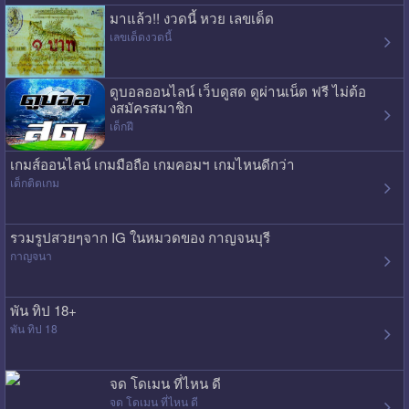
มาแล้ว!! งวดนี้ หวย เลขเด็ด
เลขเด็ดงวดนี้
ดูบอลออนไลน์ เว็บดูสด ดูผ่านเน็ต ฟรี ไม่ต้อ
งสมัครสมาชิก
เด็กฝี
เกมส์ออนไลน์ เกมมือถือ เกมคอมฯ เกมไหนดีกว่า
เด็กติดเกม
รวมรูปสวยๆจาก IG ในหมวดของ กาญจนบุรี
กาญจนา
พัน ทิป 18+
พัน ทิป 18
จด โดเมน ที่ไหน ดี
จด โดเมน ที่ไหน ดี