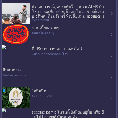
ประสบการณ์สุดประทับใจ! อบรม AI ฟรี กับ
วิทยากรผู้เชี่ยวชาญด้านเอไอ อาจารย์แชม
ป์ ธิติพล เทียมจันทร์ ที่เปลี่ยนมุมมองของผม
วิทยากรด้าน ai
ไปเลย
ขนมเปี๊ยะอร่อยๆ
ขนมเปี๊ยะอร่อยๆ
ที่ ปรึกษา การ ตลาด ออนไลน์
ที่ปรึกษาการตลาดออนไลน์
สืบสันดาน
สืบสันดาน ตอน จบ
โอลิมปิก
โอลิมปิก ปารีส
seeding pantip ในวันนี้ ยังนิยมอยู่มั้ย หรือ ย้
ายไป Lemon8 กันหมดแล้ว