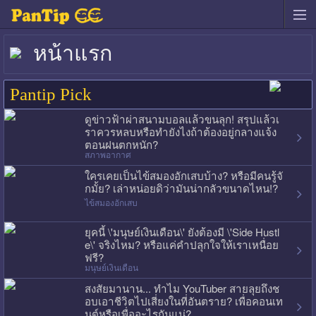
หน้าแรก
Pantip Pick
ดูข่าวฟ้าผ่าสนามบอลแล้วขนลุก! สรุปแล้วเ
ราควรหลบหรือทำยังไงถ้าต้องอยู่กลางแจ้ง
ตอนฝนตกหนัก?
สภาพอากาศ
ใครเคยเป็นไข้สมองอักเสบบ้าง? หรือมีคนรู้จั
กมั้ย? เล่าหน่อยดิว่ามันน่ากลัวขนาดไหน!?
ไข้สมองอักเสบ
ยุคนี้ \'มนุษย์เงินเดือน\' ยังต้องมี \'Side Hustl
e\' จริงไหม? หรือแค่คำปลุกใจให้เราเหนื่อย
ฟรี?
มนุษย์เงินเดือน
สงสัยมานาน... ทำไม YouTuber สายลุยถึงช
อบเอาชีวิตไปเสี่ยงในที่อันตราย? เพื่อคอนเท
นต์หรือเพื่ออะไรกันแน่?