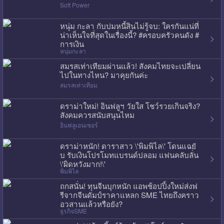
Soft Power
หนุ่ม กะลา กับปมหนี้สินไม่รู้จบ: ใครกันแน่ที่
น่าเห็นใจที่สุดในเรื่องนี้? #ครอบครัวคนดัง #
การเงิน
หนุ่มกะลา
สมรสเท่าเทียมผ่านแล้ว! สังคมไทยจะเปลี่ยน
ไปในทางไหน? มาคุยกันค่ะ
สมรสเท่าเทียม
ดราม่าใหม่! อินฟลูฯ วัยใส โชว์รวยเกินจริง?
สังคมควรสนับสนุนไหม
อินฟลูเอนเซอร์
ดราม่าหนัก! ดาราสาว \'พิมพิไล\' โดนแฉยั
บ รับเงินโปรโมทแบรนด์ปลอม แฟนคลับลั่น
\'ผิดหวังมาก!\'
พิมพิไล
ถกสนั่น! ทุนจีนบุกหนัก แอพช้อปปิ้งใหม่ส่งฟ
รีจากจีนดัมป์ราคาแหลก SME ไทยถึงคราว
อวสานแล้วหรือยัง?
ธุรกิจSME