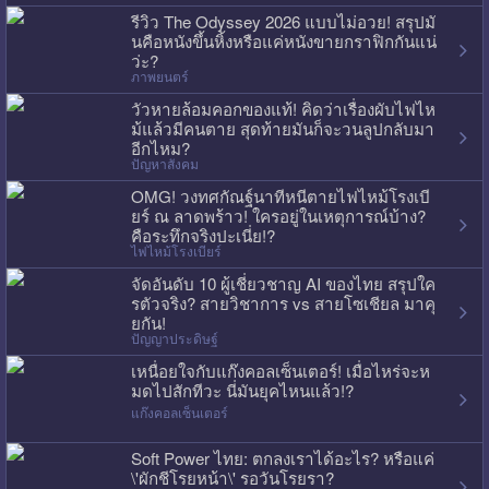
รีวิว The Odyssey 2026 แบบไม่อวย! สรุปมั
นคือหนังขึ้นหิ้งหรือแค่หนังขายกราฟิกกันแน่
ว่ะ?
ภาพยนตร์
วัวหายล้อมคอกของแท้! คิดว่าเรื่องผับไฟไห
ม้แล้วมีคนตาย สุดท้ายมันก็จะวนลูปกลับมา
อีกไหม?
ปัญหาสังคม
OMG! วงทศกัณฐ์นาทีหนีตายไฟไหม้โรงเบี
ยร์ ณ ลาดพร้าว! ใครอยู่ในเหตุการณ์บ้าง?
คือระทึกจริงปะเนี่ย!?
ไฟไหม้โรงเบียร์
จัดอันดับ 10 ผู้เชี่ยวชาญ AI ของไทย สรุปใค
รตัวจริง? สายวิชาการ vs สายโซเชียล มาคุ
ยกัน!
ปัญญาประดิษฐ์
เหนื่อยใจกับแก๊งคอลเซ็นเตอร์! เมื่อไหร่จะห
มดไปสักทีวะ นี่มันยุคไหนแล้ว!?
แก๊งคอลเซ็นเตอร์
Soft Power ไทย: ตกลงเราได้อะไร? หรือแค่
\'ผักชีโรยหน้า\' รอวันโรยรา?