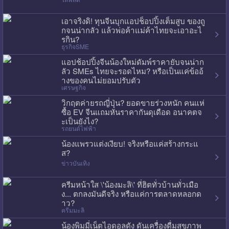
เอาจริงดิ! ทุนจีนบุกแอปช็อปปิ้งเต็มสูบ ของถู
กจนน่ากลัว แล้วพ่อค้าแม่ค้าไทยจะเอาอะไ
รกิน?
ธุรกิจSME
แอปช้อปปิ้งจีนน้องใหม่ดัมพ์ราคายับจนน่าก
ลัว SMEs ไทยจะรอดไหม? หรือเป็นแค่ข้ออ้
างของคนไม่ยอมปรับตัว
เศรษฐกิจ
วิกฤตค่ายรถญี่ปุ่น? ยอดขายร่วงหนัก คนแห่
ซื้อ EV จีนแถมหั่นราคากันดุเดือด อนาคตจ
ะเป็นยังไง?
รถยนต์ไฟฟ้า
น้องแพรวแต่งเงียบ! จริงหรือแค่สร้างกระแ
ส?
ข่าวบันเทิง
ครีมหน้าใส \'น้องมะลิ\' ที่ฮิตทั่วบ้านทั่วเมือ
ง... ตกลงมันดีจริง หรือแค่การตลาดหลอกด
าว?
ครีมมะลิ
น้องพิมมี่เน็ตไอดอลดัง ดันเครื่องดื่มสุขภาพ