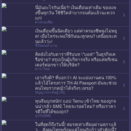
นี่มันอะไรกันเนี่ย?! เงินเดือนเท่าเดิม ของแพ
งขึ้นทุกวัน ใช้ชีวิตลำบากจนท้อแล้วนะพวก
แก!
ค่าครองชีพ
เงินเดือนขึ้นนิดเดียว แต่ค่าครองชีพพุ่งไม่หยุ
ด! เมื่อไหร่จะพอใช้กันนะทุกคน? เหนื่อยจะท
นแล้วว่ะ!
ชีวิตคนทำงาน
คิดยังไงกับดาราที่รับบท \"บอส\" ในธุรกิจเค
รือข่าย? สรุปเป็นผู้บริหารจริง หรือแค่พรีเซน
เตอร์ฟอกขาวให้บริษัท?
ดาราไทย
เอาจริงดิ? ที่บอกว่า AI จะแย่งงานคน 100%
แล้วไอ้โครงการ TH-AI Passport มันจะช่วย
คนไทยรากหญ้าได้จริงๆ เหรอ?
ปัญญาประดิษฐ์ (AI)
ทุนจีนบุกหนัก! แอป Temu เข้าไทย ของถูกจ
นน่ากลัว SME ไทยจะรอดไหม? หรือเราคว
รดีใจที่ได้ของถูก?
ธุรกิจSME
ในที่สุดก็ถึงวันนี้! สมรสเท่าเทียมผ่านสภาแล้
ว... สังคมไทยพร้อมแค่ไหนกับก้าวสำคัญนี้?