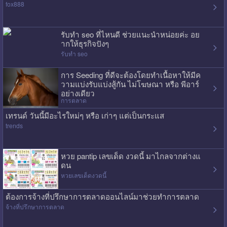
fox888
รับทำ seo ที่ไหนดี ช่วยแนะนำหน่อยค่ะ อย
ากให้ธุรกิจปังๆ
รับทำ seo
การ Seeding ที่ดีจะต้องโดยทำเนื้อหาให้มีค
วามแบ่งรับแบ่งสู้กัน ไม่โฆษณา หรือ พีอาร์
อย่างเดียว
การตลาด
เทรนด์ วันนี้มีอะไรใหม่ๆ หรือ เก่าๆ แต่เป็นกระแส
trends
หวย pantip เลขเด็ด งวดนี้ มาไกลจากต่างแ
ดน
หวยเลขเด็ดงวดนี้
ต้องการจ้างที่ปรึกษาการตลาดออนไลน์มาช่วยทำการตลาด
จ้างที่ปรึกษาการตลาด