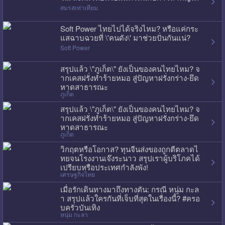
สมรสเท่าเทียม
Soft Power ไทยไปได้จริงไหม? หรือแค่กระ
แสฉาบฉวยที่ \'คนดัง\' มาช่วยปั่นกันแน่?
Soft Power
สรุปแล้ว \"ภูเก็ต\" ยังเป็นของคนไทยไหม? จ
ากเคสฝรั่งทำร้ายหมอ สู่ปัญหาฝรั่งกร่าง-ยึด
หาดสาธารณะ
ภูเก็ต
สรุปแล้ว \"ภูเก็ต\" ยังเป็นของคนไทยไหม? จ
ากเคสฝรั่งทำร้ายหมอ สู่ปัญหาฝรั่งกร่าง-ยึด
หาดสาธารณะ
ภูเก็ต
วิกฤตหรือโอกาส? ทุนจีนส่งของถูกตีตลาดไ
ทยจนโรงงานเจ๊งระนาว สรุปเราผู้บริโภคได้
เปรียบหรือประเทศกำลังพัง!
เศรษฐกิจไทย
เมื่อรักเดินทางมาถึงทางตัน: กรณี หนุ่ม กะล
า สรุปแล้วใครกันที่เจ็บที่สุดในเรื่องนี้? #ครอ
บครัวบันเทิง
หนุ่ม กะลา