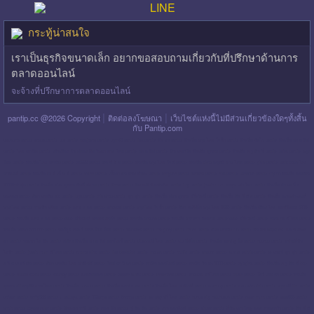
กระทู้น่าสนใจ
เราเป็นธุรกิจขนาดเล็ก อยากขอสอบถามเกี่ยวกับที่ปรึกษาด้านการ
ตลาดออนไลน์
จะจ้างที่ปรึกษาการตลาดออนไลน์
|
|
pantip.cc @2026 Copyright
ติดต่อลงโฆษณา
เว็บไซต์แห่งนี้ไม่มีส่วนเกี่ยวข้องใดๆทั้งสิ้น
กับ Pantip.com
blackpink pantip
aespa pantip
bts pantip
newjeans pantip
cgm48 pantip
lisa pantip
สิน ธร pantip
สินเชื่อ กรุง ไทย ใจป้ำ pantip
สินเชื่อ ฉับไว pantip
สินเชื่อ พร อ มิส
pantip
ไทย เครดิต pantip
เส้นเลือด ใน สมอง ตีบ รักษา หาย ไหม pantip
พร อ มิส pantip
เงิน เทอร์โบ สินเชื่อ บุคคล pantip
สินเชื่อ ท รู มัน นี่ pantip
twice pantip
กรุง
โซล pantip
สินเชื่อ ไทย เครดิต pantip
cat999 pantip
มัน นี่ ฮั บ pantip
สินเชื่อ กรุง ไทย ใจดี pantip
สินเชื่อ cimb อนุมัติ ยาก ไหม pantip
gidle pantip
swift code ไทย
พาณิชย์ pantip
สินเชื่อ เพ ย์ เน็ ก ซ์ pantip
refinn pantip
เชื้อรา บน หนัง ศีรษะ pantip
enhypen pantip
fiwfans pantip
nba pantip
uchoose pantip
mymo สินเชื่อ ออมสิน
10000 ล่าสุด pantip
สินเชื่อ ส่วน บุคคล ศักดิ์ สยาม pantip
finnix pantip
มิตรแท้ ประกันภัย pantip
itzy pantip
jessie mum ลงทุน เท่า ไหร่ pantip
สินเชื่อ บํา เห น็ จ
ตกทอด pantip
บัตร เครดิต ktc pantip
lpga pantip
this shop pantip
ญา ญ่า pantip
สินเชื่อ ส่วน บุคคล ศรีสวัสดิ์ pantip
สินเชื่อ มัน นี่ ฮั บ pantip
สินเชื่อ อเนกประสงค์
กรุง ไทย pantip
รากฟัน เทียม pantip
แคช จ อย pantip
whoscall pantip
กรุง ไทย ใจป้ำ pantip
บัตร เอทีเอ็ม กรุง ไทย 1599 pantip
สินเชื่อ เมือง ไทย แคปปิตอล 5000
pantip
สินเชื่อ แคช จ อย pantip 2569
ศรีสวัสดิ์ เงินสด ทันใจ pantip
สินเชื่อ shopee pantip
สินเชื่อ ธนาคาร อิสลาม pantip 2569
ศรีสวัสดิ์ pantip
haval h6 ดี ไหม pantip
สินเชื่อ กสิกร 300 000 pantip
ฟอร์จูน เนอ ร์ 2026 โฉม ใหม่ pantip
fastwork pantip
the glory pantip
tinder pantip
บัตร เครดิต ttb pantip
พัน ทิป blackpink
แอ ฟ ทักษ
อร pantip
นกเขา ไม่ ขัน pantip
สมัคร สินเชื่อ พร อ มิส ออนไลน์ pantip
bitazza ดี ไหม pantip
ktc พี่เบิ้ม pantip
สินเชื่อ แคช ทู โก pantip
nocnoc pantip
แปรงสีฟัน
ไฟฟ้า pantip
jessie mum ดี ไหม pantip
emma clinic pantip
lisa blackpink pantip
mouse pantip
netflix pantip
shopee pantip
suzuki celerio pantip
ณ เดชน์ ญา ญ่า pantip
บ ริ ด เจอร์ ตัน pantip
บัตร เครดิต ไทย พาณิชย์ pantip
ใหม่ ดา วิ กา pantip
หาเงิน ออนไลน์ pantip
หาเงิน วัน ละ 1000 pantip
trylagina pantip
สินเชื่อ ท รู มัน นี่ kkp
pantip
nissan kicks pantip
kashjoy pantip
แผลริมอ่อน pantip
copper buffet pantip
finnomena pantip
whoscall ฟรี ไหม pantip
zipair pantip
โบว์ เมล ดา pantip
สินเชื่อ
บุคคล citi อนุมัติ ยาก ไหม pantip
สินเชื่อ up scb pantip
สินเชื่อ แคช จ อย pantip
สินเชื่อ ไทย พาณิชย์ pantip
vcanbuy pantip
v square clinic pantip
กรุง ศรี ifin pantip
cerave pantip
kerry899 pantip
u pattaya pantip
123vega pantip
5hengs pantip
ais play ฟรี ไหม pantip
honda city hatchback pantip
jessie mum pantip
sapp888 pantip
shein pantip
toyota veloz pantip
กันแดด ราชิ pantip
คอน โด pantip
ปู่ อือ ลือ pantip
งาน ออนไลน์ pantip
airpaz pantip
ที่พัก เขา ใหญ่ แบบ ครอบครัว pantip
มัน นี่ ฮั